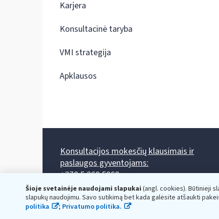
Karjera
Konsultacinė taryba
VMI strategija
Apklausos
Konsultacijos mokesčių klausimais ir
paslaugos gyventojams:
+370 5 260 5060
Darbo laikas: I-IV 8.00-17.00, V 8.00-15.45.
Šioje svetainėje naudojami slapukai
(angl. cookies). Būtinieji s
Prieššventinę dieną - viena valanda trumpiau.
slapukų naudojimu. Savo sutikimą bet kada galėsite atšaukti pakei
Kiekvieno mėnesio antrą penktadienį 8.00 val. - 12.00 val.
politika
;
Privatumo politika.
Mano VMI
Paklausimas per