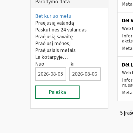
Parodymo data
Metai
Bet kuriuo metu
Dėl 
Praėjusią valandą
Web t
Paskutines 24 valandas
Infor
Praėjusią savaitę
akciz
Praėjusį mėnesį
Metai
Praėjusiais metais
Laikotarpyje…
Nuo
Iki
Dėl 
Web t
Infor
m. sau
Paieška
Metai
5 Įraš