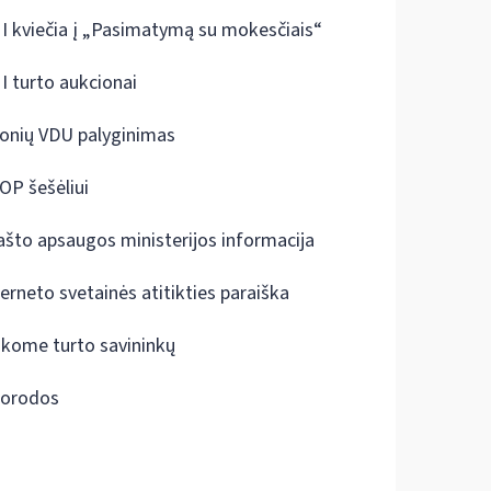
I kviečia į „Pasimatymą su mokesčiais“
I turto aukcionai
onių VDU palyginimas
OP šešėliui
ašto apsaugos ministerijos informacija
terneto svetainės atitikties paraiška
škome turto savininkų
orodos