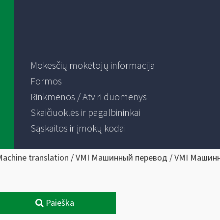
Mokesčių mokėtojų informacija
Formos
Rinkmenos / Atviri duomenys
Skaičiuoklės ir pagalbininkai
Sąskaitos ir įmokų kodai
Machine translation / VMI Машинный перевод / VMI Машин
Paieška