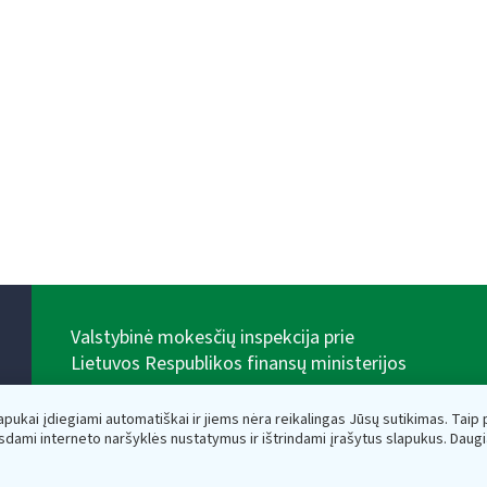
Valstybinė mokesčių inspekcija prie
Lietuvos Respublikos finansų ministerijos
Biudžetinė įstaiga. Juridinio asmens kodas — 188659752,
adresas: Vasario 16-osios g. 14, 01107 Vilnius, Lietuva,
lapukai įdiegiami automatiškai ir jiems nėra reikalingas Jūsų sutikimas. Taip pa
el.paštas:
vmi@vmi.lt
, E. pristatymo dėžutės adresas
sdami interneto naršyklės nustatymus ir ištrindami įrašytus slapukus. Daug
188659752
Duomenys apie Valstybinę mokesčių inspekciją prie
Lietuvos Respublikos finansų ministerijos kaupiami ir