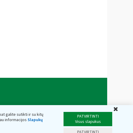
Uždar
t galite sutikti ir su kitų
PATVIRTINTI
iau informacijos
Slapukų
Visus slapukus
PATVIRTINTI