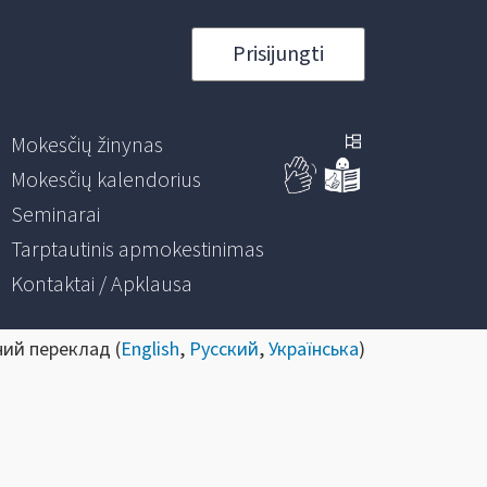
Prisijungti
Mokesčių žinynas
Mokesčių kalendorius
Seminarai
Tarptautinis apmokestinimas
Kontaktai / Apklausa
ний переклад (
English
,
Русский
,
Українська
)