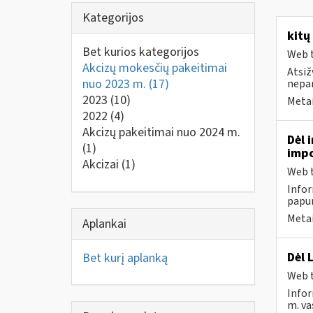
Kategorijos
kitų
Bet kurios kategorijos
Web t
Akcizų mokesčių pakeitimai
Atsiž
nuo 2023 m.
(17)
nepa
2023
(10)
Metai
2022
(4)
Akcizų pakeitimai nuo 2024 m.
Dėl 
(1)
impo
Akcizai
(1)
Web t
Infor
papun
Metai
Aplankai
Dėl 
Bet kurį aplanką
Web t
Infor
m. va