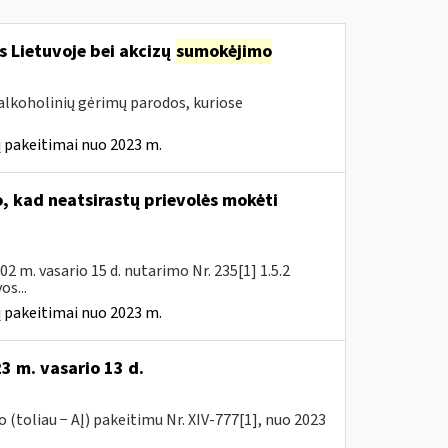
s Lietuvoje bei akcizų
sumokėjimo
alkoholinių gėrimų parodos, kuriose
 pakeitimai nuo 2023 m.
 kad neatsirastų prievolės mokėti
 m. vasario 15 d. nutarimo Nr. 235[1] 1.5.2
s...
 pakeitimai nuo 2023 m.
3 m. vasario 13 d.
(toliau − AĮ) pakeitimu Nr. XIV-777[1], nuo 2023