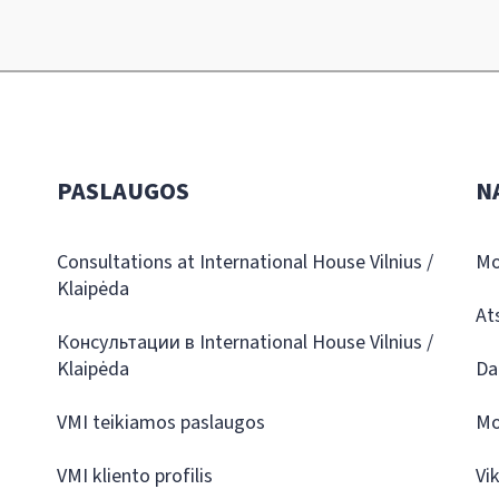
PASLAUGOS
N
Consultations at International House Vilnius /
Mo
Klaipėda
At
Консультации в International House Vilnius /
Klaipėda
Da
VMI teikiamos paslaugos
Mo
VMI kliento profilis
Vi