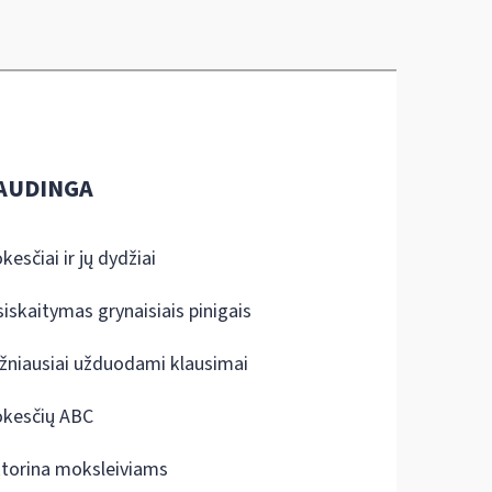
AUDINGA
kesčiai ir jų dydžiai
siskaitymas grynaisiais pinigais
žniausiai užduodami klausimai
kesčių ABC
ktorina moksleiviams