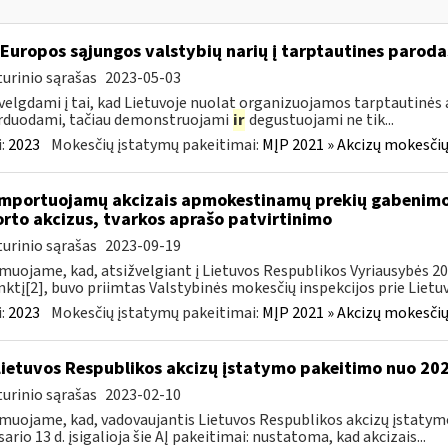
 Europos sąjungos valstybių narių į tarptautines paroda
urinio sąrašas
2023-05-03
velgdami į tai, kad Lietuvoje nuolat organizuojamos tarptautinės 
rduodami, tačiau demonstruojami
ir
degustuojami ne tik...
:
2023
Mokesčių įstatymų pakeitimai:
MĮP 2021 » Akcizų mokesčių
importuojamų akcizais apmokestinamų prekių gabenimo,
rto akcizus, tvarkos aprašo patvirtinimo
urinio sąrašas
2023-09-19
muojame, kad, atsižvelgiant į Lietuvos Respublikos Vyriausybės 2002
ktį[2], buvo priimtas Valstybinės mokesčių inspekcijos prie Lietuvo
:
2023
Mokesčių įstatymų pakeitimai:
MĮP 2021 » Akcizų mokesčių
Lietuvos Respublikos akcizų įstatymo pakeitimo nuo 202
urinio sąrašas
2023-02-10
muojame, kad, vadovaujantis Lietuvos Respublikos akcizų įstatymo 
sario 13 d. įsigalioja šie AĮ pakeitimai: nustatoma, kad akcizais...