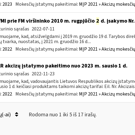
:
2023
Mokesčių įstatymų pakeitimai:
MĮP 2021 » Akcizų mokesčių
VMI prie FM viršininko 2010 m. rugpjūčio
2
d. įsakymo Nr.
urinio sąrašas
2022-07-11
muojame, kad, atsižvelgdami į 2019 m. gruodžio 19 d. Tarybos dire
ų tvarka, nuostatas, į 2021 m. gruodžio 16 d....
:
2022
Mokesčių įstatymų pakeitimai:
MĮP 2021 » Akcizų mokesčių
LR akcizų įstatymo pakeitimo nuo 2023 m. sausio 1 d.
urinio sąrašas
2022-11-23
muojame, kad, vadovaujantis Lietuvos Respublikos akcizų įstatymo 
sio 1 d. keičiasi produktams taikomi akcizų tarifai: Eil. Nr. Akcizais.
:
2022
Mokesčių įstatymų pakeitimai:
MĮP 2021 » Akcizų mokesčių
ų(-ai)
Rodoma nuo 1 iki 5 iš 17 irašų.