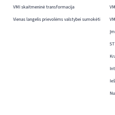
VMI skaitmeninė transformacija
VM
Vienas langelis prievolėms valstybei sumokėti
VM
Įm
ST
Kr
In
Ie
Nu