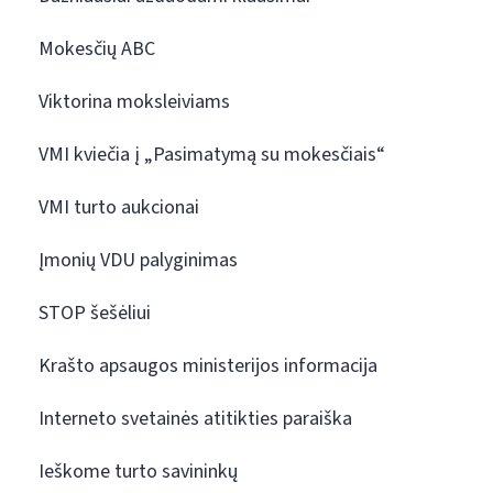
Mokesčių ABC
Viktorina moksleiviams
VMI kviečia į „Pasimatymą su mokesčiais“
VMI turto aukcionai
Įmonių VDU palyginimas
STOP šešėliui
Krašto apsaugos ministerijos informacija
Interneto svetainės atitikties paraiška
Ieškome turto savininkų