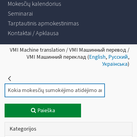
Mokesčių kalendorius
Seminarai
Tarptautinis apmokestinimas
Kontaktai / Apklausa
VMI Machine translation / VMI Машинный перевод /
VMI Машинний переклад (
English
,
Русский
,
Українська
)
Paieška
Kategorijos