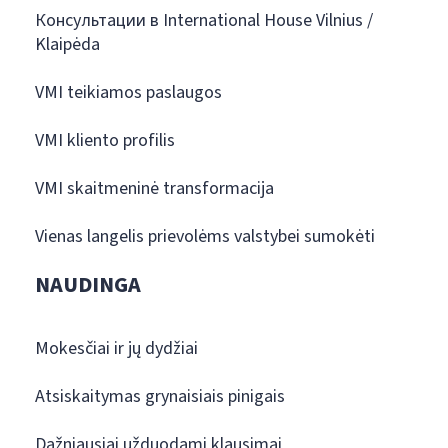
Консультации в International House Vilnius /
Klaipėda
VMI teikiamos paslaugos
VMI kliento profilis
VMI skaitmeninė transformacija
Vienas langelis prievolėms valstybei sumokėti
NAUDINGA
Mokesčiai ir jų dydžiai
Atsiskaitymas grynaisiais pinigais
Dažniausiai užduodami klausimai