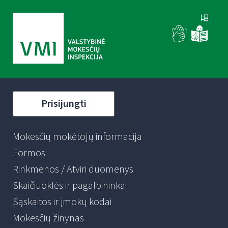
Prisijungti
Mokesčių mokėtojų informacija
Formos
Rinkmenos / Atviri duomenys
Skaičiuoklės ir pagalbininkai
Sąskaitos ir įmokų kodai
Mokesčių žinynas