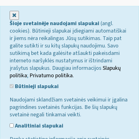
Uždaryti
Šioje svetainėje naudojami slapukai
(angl.
cookies). Būtinieji slapukai įdiegiami automatiškai
ir jiems nėra reikalingas Jūsų sutikimas. Taip pat
galite sutikti ir su kitų slapukų naudojimu. Savo
sutikimą bet kada galėsite atšaukti pakeisdami
interneto naršyklės nustatymus ir ištrindami
įrašytus slapukus. Daugiau informacijos
Slapukų
politika
;
Privatumo politika.
Būtinieji slapukai
Naudojami sklandžiam svetainės veikimui ir įgalina
pagrindines svetainės funkcijas. Be šių slapukų
svetainė negali tinkamai veikti.
Analitiniai slapukai