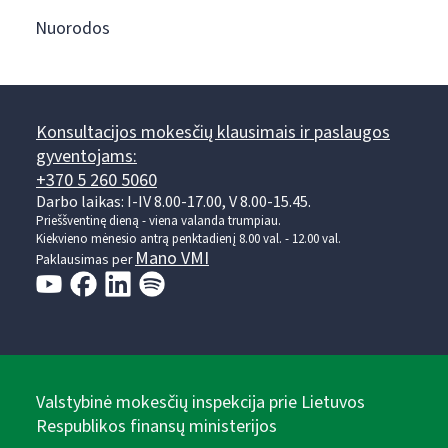
Nuorodos
Konsultacijos mokesčių klausimais ir paslaugos
gyventojams:
+370 5 260 5060
Darbo laikas: I-IV 8.00-17.00, V 8.00-15.45.
Prieššventinę dieną - viena valanda trumpiau.
Kiekvieno mėnesio antrą penktadienį 8.00 val. - 12.00 val.
Mano VMI
Paklausimas per
Valstybinė mokesčių inspekcija prie Lietuvos
Respublikos finansų ministerijos