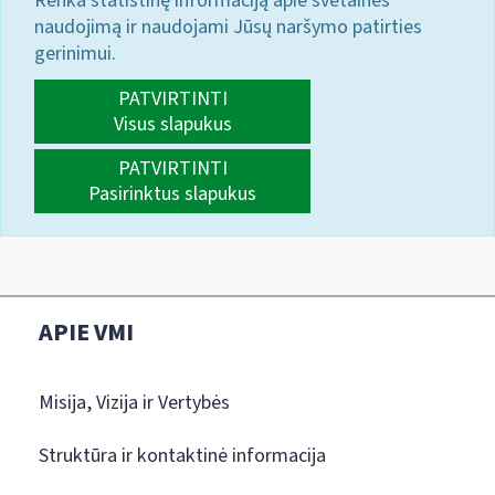
Renka statistinę informaciją apie svetainės
naudojimą ir naudojami Jūsų naršymo patirties
gerinimui.
PATVIRTINTI
Visus slapukus
PATVIRTINTI
Pasirinktus slapukus
APIE VMI
Misija, Vizija ir Vertybės
Struktūra ir kontaktinė informacija