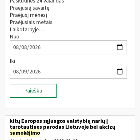
Paskutines 24 valandas
Praėjusią savaitę
Praėjusį mėnesį
Praėjusiais metais
Laikotarpyje…
Nuo
Iki
Paieška
kitų Europos sąjungos valstybių narių į
tarptautines parodas Lietuvoje bei akcizų
sumokėjimo