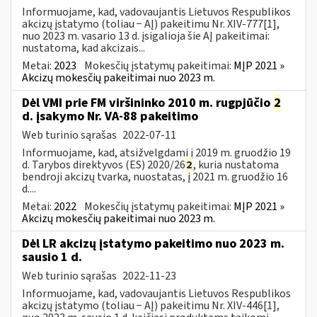
Informuojame, kad, vadovaujantis Lietuvos Respublikos
akcizų įstatymo (toliau − AĮ) pakeitimu Nr. XIV-777[1],
nuo 2023 m. vasario 13 d. įsigalioja šie AĮ pakeitimai:
nustatoma, kad akcizais...
Metai:
2023
Mokesčių įstatymų pakeitimai:
MĮP 2021 »
Akcizų mokesčių pakeitimai nuo 2023 m.
Dėl VMI prie FM viršininko 2010 m. rugpjūčio
2
d. įsakymo Nr. VA-88 pakeitimo
Web turinio sąrašas
2022-07-11
Informuojame, kad, atsižvelgdami į 2019 m. gruodžio 19
d. Tarybos direktyvos (ES) 2020/26
2
, kuria nustatoma
bendroji akcizų tvarka, nuostatas, į 2021 m. gruodžio 16
d....
Metai:
2022
Mokesčių įstatymų pakeitimai:
MĮP 2021 »
Akcizų mokesčių pakeitimai nuo 2023 m.
Dėl LR akcizų įstatymo pakeitimo nuo 2023 m.
sausio 1 d.
Web turinio sąrašas
2022-11-23
Informuojame, kad, vadovaujantis Lietuvos Respublikos
akcizų įstatymo (toliau − AĮ) pakeitimu Nr. XIV-446[1],