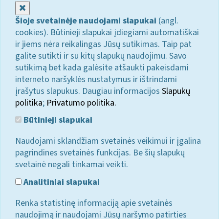
Uždaryti
Šioje svetainėje naudojami slapukai
(angl.
cookies). Būtinieji slapukai įdiegiami automatiškai
ir jiems nėra reikalingas Jūsų sutikimas. Taip pat
galite sutikti ir su kitų slapukų naudojimu. Savo
sutikimą bet kada galėsite atšaukti pakeisdami
interneto naršyklės nustatymus ir ištrindami
įrašytus slapukus. Daugiau informacijos
Slapukų
politika
;
Privatumo politika.
Būtinieji slapukai
Naudojami sklandžiam svetainės veikimui ir įgalina
pagrindines svetainės funkcijas. Be šių slapukų
svetainė negali tinkamai veikti.
Analitiniai slapukai
Renka statistinę informaciją apie svetainės
naudojimą ir naudojami Jūsų naršymo patirties