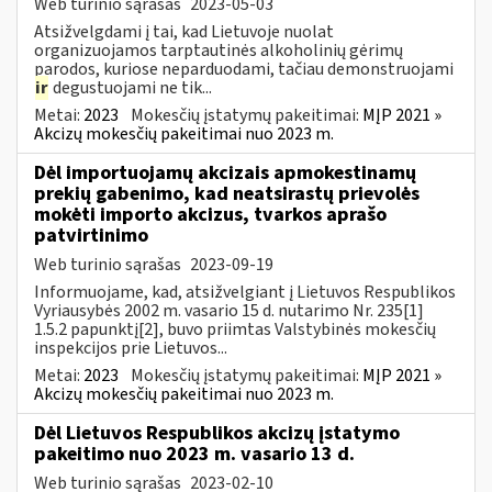
Web turinio sąrašas
2023-05-03
Atsižvelgdami į tai, kad Lietuvoje nuolat
organizuojamos tarptautinės alkoholinių gėrimų
parodos, kuriose neparduodami, tačiau demonstruojami
ir
degustuojami ne tik...
Metai:
2023
Mokesčių įstatymų pakeitimai:
MĮP 2021 »
Akcizų mokesčių pakeitimai nuo 2023 m.
Dėl importuojamų akcizais apmokestinamų
prekių gabenimo, kad neatsirastų prievolės
mokėti importo akcizus, tvarkos aprašo
patvirtinimo
Web turinio sąrašas
2023-09-19
Informuojame, kad, atsižvelgiant į Lietuvos Respublikos
Vyriausybės 2002 m. vasario 15 d. nutarimo Nr. 235[1]
1.5.2 papunktį[2], buvo priimtas Valstybinės mokesčių
inspekcijos prie Lietuvos...
Metai:
2023
Mokesčių įstatymų pakeitimai:
MĮP 2021 »
Akcizų mokesčių pakeitimai nuo 2023 m.
Dėl Lietuvos Respublikos akcizų įstatymo
pakeitimo nuo 2023 m. vasario 13 d.
Web turinio sąrašas
2023-02-10