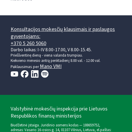
Konsultacijos mokesčių klausimais ir paslaugos
gyventojams:
+370 5 260 5060
Darbo laikas: I-IV 8.00-17.00, V 8.00-15.45.
Prieššventinę dieną - viena valanda trumpiau.
Kiekvieno mėnesio antrą penktadienį 8.00 val. - 12.00 val.
Mano VMI
Paklausimas per
Valstybinė mokesčių inspekcija prie Lietuvos
Respublikos finansų ministerijos
Biudžetinė įstaiga. Juridinio asmens kodas — 188659752,
adresas: Vasario 16-osios g. 14, 01107 Vilnius, Lietuva, el.paštas: