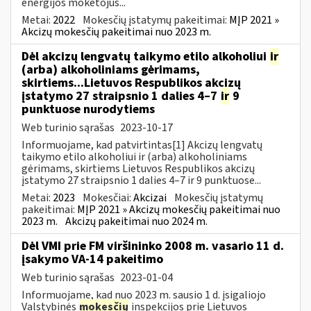
energijos mokėtojus...
Metai:
2022
Mokesčių įstatymų pakeitimai:
MĮP 2021 »
Akcizų mokesčių pakeitimai nuo 2023 m.
Dėl akcizų lengvatų taikymo etilo alkoholiui
ir
(arba) alkoholiniams gėrimams,
skirtiems...Lietuvos Respublikos akcizų
įstatymo 27 straipsnio 1 dalies 4–7
ir
9
punktuose nurodytiems
Web turinio sąrašas
2023-10-17
Informuojame, kad patvirtintas[1] Akcizų lengvatų
taikymo etilo alkoholiui ir (arba) alkoholiniams
gėrimams, skirtiems Lietuvos Respublikos akcizų
įstatymo 27 straipsnio 1 dalies 4–7 ir 9 punktuose...
Metai:
2023
Mokesčiai:
Akcizai
Mokesčių įstatymų
pakeitimai:
MĮP 2021 » Akcizų mokesčių pakeitimai nuo
2023 m.
Akcizų pakeitimai nuo 2024 m.
Dėl VMI prie FM viršininko 2008 m. vasario 11 d.
įsakymo VA-14 pakeitimo
Web turinio sąrašas
2023-01-04
Informuojame, kad nuo 2023 m. sausio 1 d. įsigaliojo
Valstybinės
mokesčių
inspekcijos prie Lietuvos