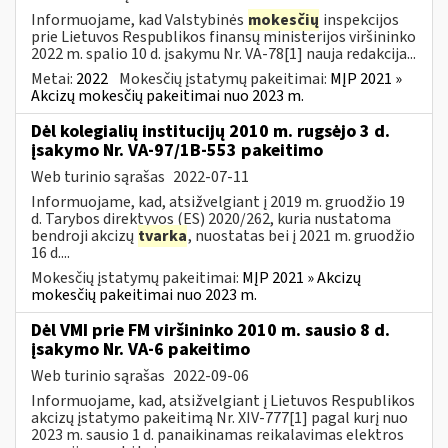
Informuojame, kad Valstybinės
mokesčių
inspekcijos
prie Lietuvos Respublikos finansų ministerijos viršininko
2022 m. spalio 10 d. įsakymu Nr. VA-78[1] nauja redakcija...
Metai:
2022
Mokesčių įstatymų pakeitimai:
MĮP 2021 »
Akcizų mokesčių pakeitimai nuo 2023 m.
Dėl kolegialių institucijų 2010 m. rugsėjo 3 d.
įsakymo Nr. VA-97/1B-553 pakeitimo
Web turinio sąrašas
2022-07-11
Informuojame, kad, atsižvelgiant į 2019 m. gruodžio 19
d. Tarybos direktyvos (ES) 2020/262, kuria nustatoma
bendroji akcizų
tvarka
, nuostatas bei į 2021 m. gruodžio
16 d....
Mokesčių įstatymų pakeitimai:
MĮP 2021 » Akcizų
mokesčių pakeitimai nuo 2023 m.
Dėl VMI prie FM viršininko 2010 m. sausio 8 d.
įsakymo Nr. VA-6 pakeitimo
Web turinio sąrašas
2022-09-06
Informuojame, kad, atsižvelgiant į Lietuvos Respublikos
akcizų įstatymo pakeitimą Nr. XIV-777[1] pagal kurį nuo
2023 m. sausio 1 d. panaikinamas reikalavimas elektros