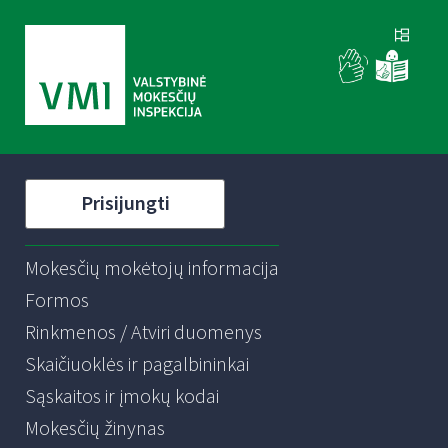
Prisijungti
Mokesčių mokėtojų informacija
Formos
Rinkmenos / Atviri duomenys
Skaičiuoklės ir pagalbininkai
Sąskaitos ir įmokų kodai
Mokesčių žinynas