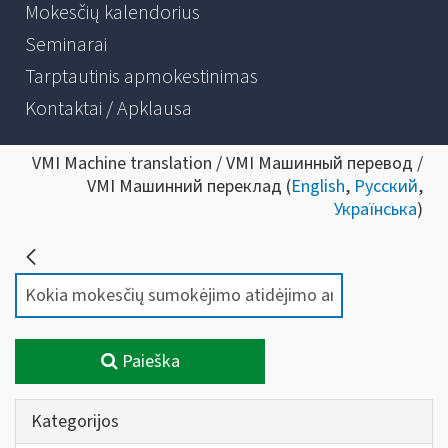
Mokesčių kalendorius
Seminarai
Tarptautinis apmokestinimas
Kontaktai / Apklausa
VMI Machine translation / VMI Машинный перевод /
VMI Машинний переклад (
English
,
Русский
,
Українська
)
Paieška
Kategorijos