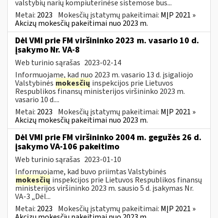
valstybių narių kompiuterinėse sistemose bus...
Metai:
2023
Mokesčių įstatymų pakeitimai:
MĮP 2021 »
Akcizų mokesčių pakeitimai nuo 2023 m.
Dėl VMI prie FM viršininko 2023 m. vasario 10 d.
įsakymo Nr. VA-8
Web turinio sąrašas
2023-02-14
Informuojame, kad nuo 2023 m. vasario 13 d. įsigaliojo
Valstybinės
mokesčių
inspekcijos prie Lietuvos
Respublikos finansų ministerijos viršininko 2023 m.
vasario 10 d....
Metai:
2023
Mokesčių įstatymų pakeitimai:
MĮP 2021 »
Akcizų mokesčių pakeitimai nuo 2023 m.
Dėl VMI prie FM viršininko 2004 m. gegužės 26 d.
įsakymo VA-106 pakeitimo
Web turinio sąrašas
2023-01-10
Informuojame, kad buvo priimtas Valstybinės
mokesčių
inspekcijos prie Lietuvos Respublikos finansų
ministerijos viršininko 2023 m. sausio 5 d. įsakymas Nr.
VA-3 „Dėl...
Metai:
2023
Mokesčių įstatymų pakeitimai:
MĮP 2021 »
Akcizų mokesčių pakeitimai nuo 2023 m.