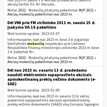
nuo 2023 m. sausio 1 d. keičiasi produktams taikomi
akcizų tarifai: Eil. Nr. Akcizais...
Metai:
2022
Mokesčių įstatymų pakeitimai:
MĮP 2021 »
Akcizų mokesčių pakeitimai nuo 2023 m.
Dėl VMI prie FM viršininko 2011 m. sausio 25 d.
įsakymo VA-16 pakeitimo
Web turinio sąrašas
2023-03-07
Informuojame, kad nuo 2023 m. kovo 3 d. įsigaliojo
Valstybinės
mokesčių
inspekcijos prie Lietuvos
Respublikos finansų ministerijos viršininko 2023 m. kovo
2 d. įsakymas Nr....
Metai:
2023
Mokesčių įstatymų pakeitimai:
MĮP 2021 »
Akcizų mokesčių pakeitimai nuo 2023 m.
Dėl nuo 2023 m. vasario 13 d. pradedamo
naudoti elektroninio supaprastinto akcizais
apmokestinamų prekių vežimo dokumento (e-
SAD)
Web turinio sąrašas
2023-02-09
Informuojame, kad nuo 2023 m. vasario 13 d. vietoj
popierinio supaprastinto akcizais apmokestinamų
prekių vežimo dokumento (SAAD) visų Europos Sąjungos