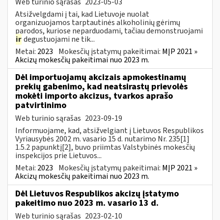
Web turinio sąrašas
2023-05-03
Atsižvelgdami į tai, kad Lietuvoje nuolat
organizuojamos tarptautinės alkoholinių gėrimų
parodos, kuriose neparduodami, tačiau demonstruojami
ir
degustuojami ne tik...
Metai:
2023
Mokesčių įstatymų pakeitimai:
MĮP 2021 »
Akcizų mokesčių pakeitimai nuo 2023 m.
Dėl importuojamų akcizais apmokestinamų
prekių gabenimo, kad neatsirastų prievolės
mokėti importo akcizus, tvarkos aprašo
patvirtinimo
Web turinio sąrašas
2023-09-19
Informuojame, kad, atsižvelgiant į Lietuvos Respublikos
Vyriausybės 2002 m. vasario 15 d. nutarimo Nr. 235[1]
1.5.2 papunktį[2], buvo priimtas Valstybinės mokesčių
inspekcijos prie Lietuvos...
Metai:
2023
Mokesčių įstatymų pakeitimai:
MĮP 2021 »
Akcizų mokesčių pakeitimai nuo 2023 m.
Dėl Lietuvos Respublikos akcizų įstatymo
pakeitimo nuo 2023 m. vasario 13 d.
Web turinio sąrašas
2023-02-10