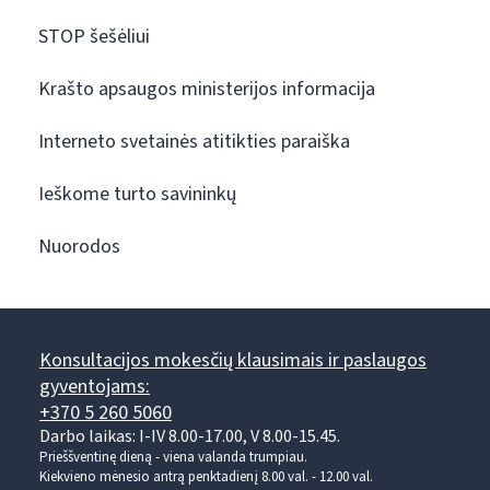
STOP šešėliui
Krašto apsaugos ministerijos informacija
Interneto svetainės atitikties paraiška
Ieškome turto savininkų
Nuorodos
Konsultacijos mokesčių klausimais ir paslaugos
gyventojams:
+370 5 260 5060
Darbo laikas: I-IV 8.00-17.00, V 8.00-15.45.
Prieššventinę dieną - viena valanda trumpiau.
Kiekvieno mėnesio antrą penktadienį 8.00 val. - 12.00 val.