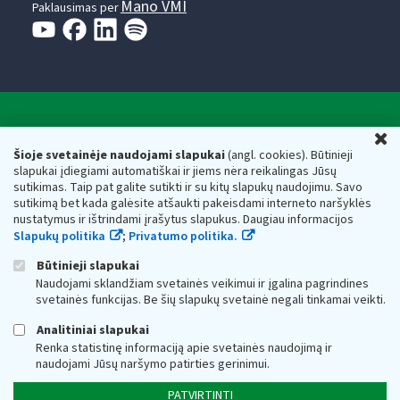
Mano VMI
Paklausimas per
Valstybinė mokesčių inspekcija prie Lietuvos
U
Respublikos finansų ministerijos
Šioje svetainėje naudojami slapukai
(angl. cookies). Būtinieji
slapukai įdiegiami automatiškai ir jiems nėra reikalingas Jūsų
Biudžetinė įstaiga. Juridinio asmens kodas — 188659752,
sutikimas. Taip pat galite sutikti ir su kitų slapukų naudojimu. Savo
adresas: Vasario 16-osios g. 14, 01107 Vilnius, Lietuva, el.paštas:
sutikimą bet kada galėsite atšaukti pakeisdami interneto naršyklės
vmi@vmi.lt
, E. pristatymo dėžutės adresas 188659752
nustatymus ir ištrindami įrašytus slapukus. Daugiau informacijos
Duomenys apie Valstybinę mokesčių inspekciją prie Lietuvos
Slapukų politika
;
Privatumo politika.
Respublikos finansų ministerijos kaupiami ir saugomi Juridinių
asmenų registre
Būtinieji slapukai
Naudojami sklandžiam svetainės veikimui ir įgalina pagrindines
svetainės funkcijas. Be šių slapukų svetainė negali tinkamai veikti.
Analitiniai slapukai
Renka statistinę informaciją apie svetainės naudojimą ir
naudojami Jūsų naršymo patirties gerinimui.
PATVIRTINTI