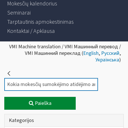
Mokesčių kalendorius
Seminarai
Tarptautinis apmokestinimas
Kontaktai / Apklausa
VMI Machine translation / VMI Машинный перевод /
VMI Машинний переклад (
English
,
Русский
,
Українська
)
Paieška
Kategorijos