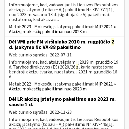
Informuojame, kad, vadovaujantis Lietuvos Respublikos
akcizų įstatymo (toliau − AĮ) pakeitimu Nr. XIV-777[1],
nuo 2023 m. vasario 13 d. įsigalioja šie AĮ pakeitimai:
nustatoma, kad akcizais...
Metai:
2023
Mokesčių įstatymų pakeitimai:
MĮP 2021 »
Akcizų mokesčių pakeitimai nuo 2023 m.
Dėl VMI prie FM viršininko 2010 m. rugpjūčio
2
d. įsakymo Nr. VA-88 pakeitimo
Web turinio sąrašas
2022-07-11
Informuojame, kad, atsižvelgdami į 2019 m. gruodžio 19
d. Tarybos direktyvos (ES) 2020/26
2
, kuria nustatoma
bendroji akcizų tvarka, nuostatas, į 2021 m. gruodžio 16
d....
Metai:
2022
Mokesčių įstatymų pakeitimai:
MĮP 2021 »
Akcizų mokesčių pakeitimai nuo 2023 m.
Dėl LR akcizų įstatymo pakeitimo nuo 2023 m.
sausio 1 d.
Web turinio sąrašas
2022-11-23
Informuojame, kad, vadovaujantis Lietuvos Respublikos
akcizų įstatymo (toliau − AĮ) pakeitimu Nr. XIV-446[1],