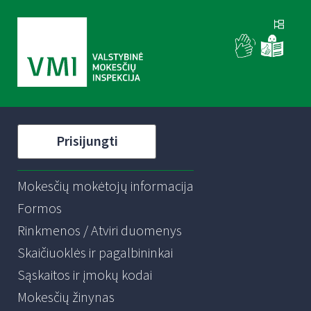
Prisijungti
Mokesčių mokėtojų informacija
Formos
Rinkmenos / Atviri duomenys
Skaičiuoklės ir pagalbininkai
Sąskaitos ir įmokų kodai
Mokesčių žinynas