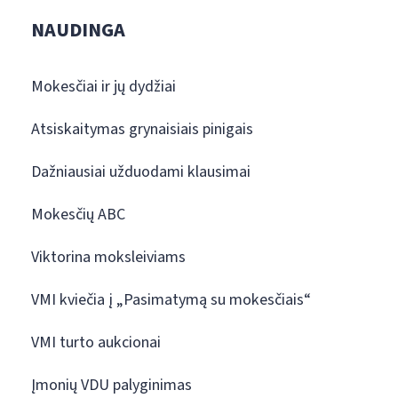
NAUDINGA
Mokesčiai ir jų dydžiai
Atsiskaitymas grynaisiais pinigais
Dažniausiai užduodami klausimai
Mokesčių ABC
Viktorina moksleiviams
VMI kviečia į „Pasimatymą su mokesčiais“
VMI turto aukcionai
Įmonių VDU palyginimas