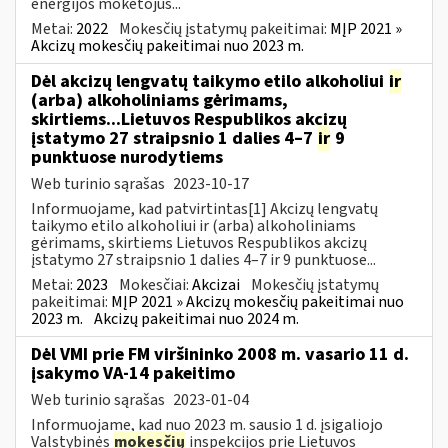
energijos mokėtojus...
Metai:
2022
Mokesčių įstatymų pakeitimai:
MĮP 2021 »
Akcizų mokesčių pakeitimai nuo 2023 m.
Dėl akcizų lengvatų taikymo etilo alkoholiui
ir
(arba) alkoholiniams gėrimams,
skirtiems...Lietuvos Respublikos akcizų
įstatymo 27 straipsnio 1 dalies 4–7
ir
9
punktuose nurodytiems
Web turinio sąrašas
2023-10-17
Informuojame, kad patvirtintas[1] Akcizų lengvatų
taikymo etilo alkoholiui ir (arba) alkoholiniams
gėrimams, skirtiems Lietuvos Respublikos akcizų
įstatymo 27 straipsnio 1 dalies 4–7 ir 9 punktuose...
Metai:
2023
Mokesčiai:
Akcizai
Mokesčių įstatymų
pakeitimai:
MĮP 2021 » Akcizų mokesčių pakeitimai nuo
2023 m.
Akcizų pakeitimai nuo 2024 m.
Dėl VMI prie FM viršininko 2008 m. vasario 11 d.
įsakymo VA-14 pakeitimo
Web turinio sąrašas
2023-01-04
Informuojame, kad nuo 2023 m. sausio 1 d. įsigaliojo
Valstybinės
mokesčių
inspekcijos prie Lietuvos