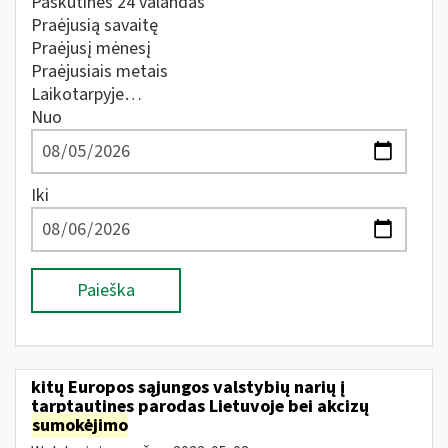
Paskutines 24 valandas
Praėjusią savaitę
Praėjusį mėnesį
Praėjusiais metais
Laikotarpyje…
Nuo
Iki
Paieška
kitų Europos sąjungos valstybių narių į
tarptautines parodas Lietuvoje bei akcizų
sumokėjimo