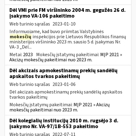
Dėl VMI prie FM viršininko 2004 m. gegužės 26 d.
įsakymo VA-106 pakeitimo
Web turinio sąrašas
2023-01-10
Informuojame, kad buvo priimtas Valstybinės
mokesčių
inspekcijos prie Lietuvos Respublikos finansų
ministerijos viršininko 2023 m. sausio 5 d. įsakymas Nr.
VA-3 „Dėl...
Metai:
2023
Mokesčių įstatymų pakeitimai:
MĮP 2021 »
Akcizų mokesčių pakeitimai nuo 2023 m.
Dėl akcizais apmokestinamų prekių sandėlių
apskaitos tvarkos pakeitimų
Web turinio sąrašas
2023-01-06
Dėl akcizais apmokestinamų prekių sandėlių apskaitos
tvarkos pakeitimų
Mokesčių įstatymų pakeitimai:
MĮP 2021 » Akcizų
mokesčių pakeitimai nuo 2023 m.
Dėl kolegialių institucijų 2010 m. rugsėjo 3 d.
įsakymo Nr. VA-97/1B-553 pakeitimo
Web turinio sąrašas
2022-07-11