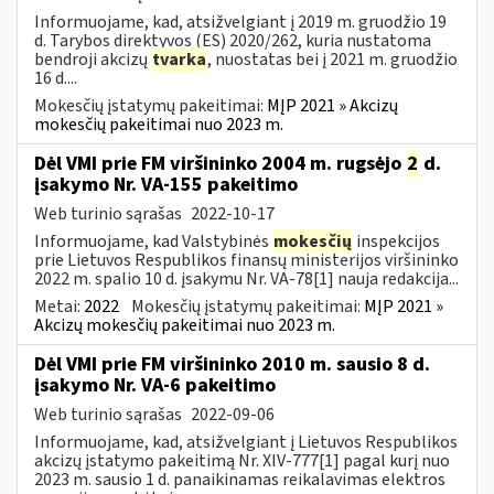
Informuojame, kad, atsižvelgiant į 2019 m. gruodžio 19
d. Tarybos direktyvos (ES) 2020/262, kuria nustatoma
bendroji akcizų
tvarka
, nuostatas bei į 2021 m. gruodžio
16 d....
Mokesčių įstatymų pakeitimai:
MĮP 2021 » Akcizų
mokesčių pakeitimai nuo 2023 m.
Dėl VMI prie FM viršininko 2004 m. rugsėjo
2
d.
įsakymo Nr. VA-155 pakeitimo
Web turinio sąrašas
2022-10-17
Informuojame, kad Valstybinės
mokesčių
inspekcijos
prie Lietuvos Respublikos finansų ministerijos viršininko
2022 m. spalio 10 d. įsakymu Nr. VA-78[1] nauja redakcija...
Metai:
2022
Mokesčių įstatymų pakeitimai:
MĮP 2021 »
Akcizų mokesčių pakeitimai nuo 2023 m.
Dėl VMI prie FM viršininko 2010 m. sausio 8 d.
įsakymo Nr. VA-6 pakeitimo
Web turinio sąrašas
2022-09-06
Informuojame, kad, atsižvelgiant į Lietuvos Respublikos
akcizų įstatymo pakeitimą Nr. XIV-777[1] pagal kurį nuo
2023 m. sausio 1 d. panaikinamas reikalavimas elektros