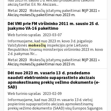
nuo 2023 m. sausio 1 d. keičiasi produktams taikomi
akcizų tarifai: Eil. Nr. Akcizais...
Metai:
2022
Mokesčių įstatymų pakeitimai:
MĮP 2021 »
Akcizų mokesčių pakeitimai nuo 2023 m.
Dėl VMI prie FM viršininko 2011 m. sausio 25 d.
įsakymo VA-16 pakeitimo
Web turinio sąrašas
2023-03-07
Informuojame, kad nuo 2023 m. kovo 3 d. įsigaliojo
Valstybinės
mokesčių
inspekcijos prie Lietuvos
Respublikos finansų ministerijos viršininko 2023 m. kovo
2 d. įsakymas Nr....
Metai:
2023
Mokesčių įstatymų pakeitimai:
MĮP 2021 »
Akcizų mokesčių pakeitimai nuo 2023 m.
Dėl nuo 2023 m. vasario 13 d. pradedamo
naudoti elektroninio supaprastinto akcizais
apmokestinamų prekių vežimo dokumento (e-
SAD)
Web turinio sąrašas
2023-02-09
Informuojame, kad nuo 2023 m. vasario 13 d. vietoj
popierinio supaprastinto akcizais apmokestinamų
prekių vežimo dokumento (SAAD) visų Europos Sąjungos