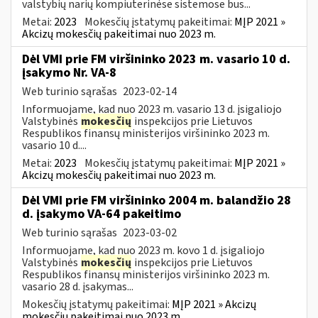
valstybių narių kompiuterinėse sistemose bus...
Metai:
2023
Mokesčių įstatymų pakeitimai:
MĮP 2021 »
Akcizų mokesčių pakeitimai nuo 2023 m.
Dėl VMI prie FM viršininko 2023 m. vasario 10 d.
įsakymo Nr. VA-8
Web turinio sąrašas
2023-02-14
Informuojame, kad nuo 2023 m. vasario 13 d. įsigaliojo
Valstybinės
mokesčių
inspekcijos prie Lietuvos
Respublikos finansų ministerijos viršininko 2023 m.
vasario 10 d....
Metai:
2023
Mokesčių įstatymų pakeitimai:
MĮP 2021 »
Akcizų mokesčių pakeitimai nuo 2023 m.
Dėl VMI prie FM viršininko 2004 m. balandžio 28
d. įsakymo VA-64 pakeitimo
Web turinio sąrašas
2023-03-02
Informuojame, kad nuo 2023 m. kovo 1 d. įsigaliojo
Valstybinės
mokesčių
inspekcijos prie Lietuvos
Respublikos finansų ministerijos viršininko 2023 m.
vasario 28 d. įsakymas...
Mokesčių įstatymų pakeitimai:
MĮP 2021 » Akcizų
mokesčių pakeitimai nuo 2023 m.