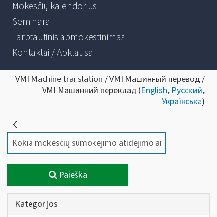
Mokesčių kalendorius
Seminarai
Tarptautinis apmokestinimas
Kontaktai / Apklausa
VMI Machine translation / VMI Машинный перевод /
VMI Машинний переклад (
English
,
Русский
,
Українська
)
Paieška
Kategorijos