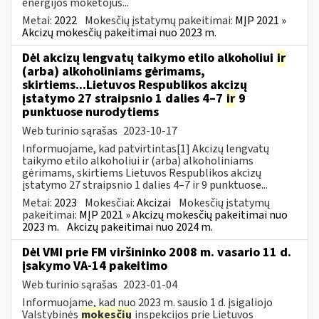
energijos mokėtojus...
Metai:
2022
Mokesčių įstatymų pakeitimai:
MĮP 2021 »
Akcizų mokesčių pakeitimai nuo 2023 m.
Dėl akcizų lengvatų taikymo etilo alkoholiui
ir
(arba) alkoholiniams gėrimams,
skirtiems...Lietuvos Respublikos akcizų
įstatymo 27 straipsnio 1 dalies 4–7
ir
9
punktuose nurodytiems
Web turinio sąrašas
2023-10-17
Informuojame, kad patvirtintas[1] Akcizų lengvatų
taikymo etilo alkoholiui ir (arba) alkoholiniams
gėrimams, skirtiems Lietuvos Respublikos akcizų
įstatymo 27 straipsnio 1 dalies 4–7 ir 9 punktuose...
Metai:
2023
Mokesčiai:
Akcizai
Mokesčių įstatymų
pakeitimai:
MĮP 2021 » Akcizų mokesčių pakeitimai nuo
2023 m.
Akcizų pakeitimai nuo 2024 m.
Dėl VMI prie FM viršininko 2008 m. vasario 11 d.
įsakymo VA-14 pakeitimo
Web turinio sąrašas
2023-01-04
Informuojame, kad nuo 2023 m. sausio 1 d. įsigaliojo
Valstybinės
mokesčių
inspekcijos prie Lietuvos