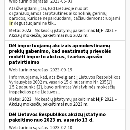
Web turinio sąrašas
2023-05-03
Atsižvelgdami į tai, kad Lietuvoje nuolat
organizuojamos tarptautinės alkoholinių gėrimų
parodos, kuriose neparduodami, tačiau demonstruojami
ir
degustuojami ne tik...
Metai:
2023
Mokesčių įstatymų pakeitimai:
MĮP 2021 »
Akcizų mokesčių pakeitimai nuo 2023 m.
Dėl importuojamų akcizais apmokestinamų
prekių gabenimo, kad neatsirastų prievolės
mokėti importo akcizus, tvarkos aprašo
patvirtinimo
Web turinio sąrašas
2023-09-19
Informuojame, kad, atsižvelgiant į Lietuvos Respublikos
Vyriausybės 2002 m. vasario 15 d. nutarimo Nr. 235[1]
1.5.2 papunktį[2], buvo priimtas Valstybinės mokesčių
inspekcijos prie Lietuvos...
Metai:
2023
Mokesčių įstatymų pakeitimai:
MĮP 2021 »
Akcizų mokesčių pakeitimai nuo 2023 m.
Dėl Lietuvos Respublikos akcizų įstatymo
pakeitimo nuo 2023 m. vasario 13 d.
Web turinio sąrašas
2023-02-10