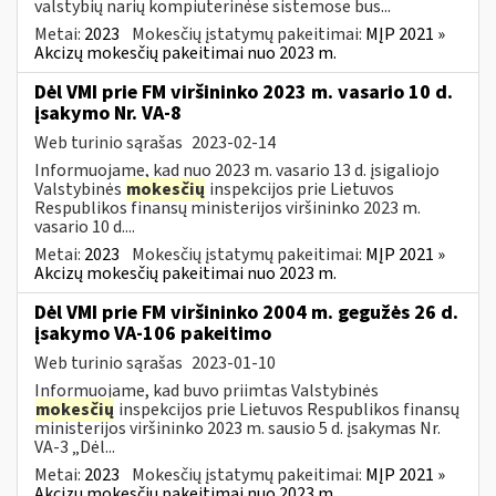
valstybių narių kompiuterinėse sistemose bus...
Metai:
2023
Mokesčių įstatymų pakeitimai:
MĮP 2021 »
Akcizų mokesčių pakeitimai nuo 2023 m.
Dėl VMI prie FM viršininko 2023 m. vasario 10 d.
įsakymo Nr. VA-8
Web turinio sąrašas
2023-02-14
Informuojame, kad nuo 2023 m. vasario 13 d. įsigaliojo
Valstybinės
mokesčių
inspekcijos prie Lietuvos
Respublikos finansų ministerijos viršininko 2023 m.
vasario 10 d....
Metai:
2023
Mokesčių įstatymų pakeitimai:
MĮP 2021 »
Akcizų mokesčių pakeitimai nuo 2023 m.
Dėl VMI prie FM viršininko 2004 m. gegužės 26 d.
įsakymo VA-106 pakeitimo
Web turinio sąrašas
2023-01-10
Informuojame, kad buvo priimtas Valstybinės
mokesčių
inspekcijos prie Lietuvos Respublikos finansų
ministerijos viršininko 2023 m. sausio 5 d. įsakymas Nr.
VA-3 „Dėl...
Metai:
2023
Mokesčių įstatymų pakeitimai:
MĮP 2021 »
Akcizų mokesčių pakeitimai nuo 2023 m.