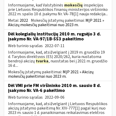
Informuojame, kad Valstybinės
mokesčių
inspekcijos
prie Lietuvos Respublikos finansų ministerijos viršininko
2022 m. spalio 10 d. įsakymu Nr. VA-78[1] nauja redakcija...
Metai:
2022
Mokesčių įstatymų pakeitimai:
MĮP 2021 »
Akcizų mokesčių pakeitimai nuo 2023 m.
Dėl kolegialių institucijų 2010 m. rugsėjo 3 d.
įsakymo Nr. VA-97/1B-553 pakeitimo
Web turinio sąrašas
2022-07-11
Informuojame, kad, atsižvelgiant į 2019 m. gruodžio 19
d. Tarybos direktyvos (ES) 2020/262, kuria nustatoma
bendroji akcizų
tvarka
, nuostatas bei į 2021 m. gruodžio
16 d....
Mokesčių įstatymų pakeitimai:
MĮP 2021 » Akcizų
mokesčių pakeitimai nuo 2023 m.
Dėl VMI prie FM viršininko 2010 m. sausio 8 d.
įsakymo Nr. VA-6 pakeitimo
Web turinio sąrašas
2022-09-06
Informuojame, kad, atsižvelgiant į Lietuvos Respublikos
akcizų įstatymo pakeitimą Nr. XIV-777[1] pagal kurį nuo
2023 m. sausio 1 d. panaikinamas reikalavimas elektros