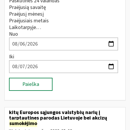
Paskutines 24 valandas
Praėjusią savaitę
Praėjusį mėnesį
Praėjusiais metais
Laikotarpyje…
Nuo
Iki
Paieška
kitų Europos sąjungos valstybių narių į
tarptautines parodas Lietuvoje bei akcizų
sumokėjimo