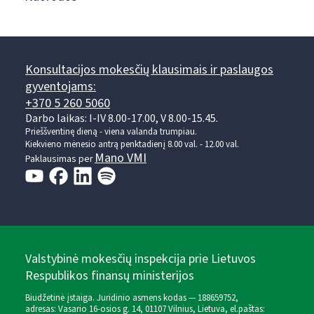
Konsultacijos mokesčių klausimais ir paslaugos
gyventojams:
+370 5 260 5060
Darbo laikas: I-IV 8.00-17.00, V 8.00-15.45.
Prieššventinę dieną - viena valanda trumpiau.
Kiekvieno mėnesio antrą penktadienį 8.00 val. - 12.00 val.
Mano VMI
Paklausimas per
Valstybinė mokesčių inspekcija prie Lietuvos
Respublikos finansų ministerijos
Biudžetinė įstaiga. Juridinio asmens kodas — 188659752,
adresas: Vasario 16-osios g. 14, 01107 Vilnius, Lietuva, el.paštas: