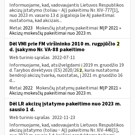
Informuojame, kad, vadovaujantis Lietuvos Respublikos
akcizų įstatymo (toliau − AĮ) pakeitimu Nr. XIV-777[1],
nuo 2023 m. vasario 13 d. įsigalioja šie AĮ pakeitimai:
nustatoma, kad akcizais...
Metai:
2023
Mokesčių įstatymų pakeitimai:
MĮP 2021 »
Akcizų mokesčių pakeitimai nuo 2023 m.
Dėl VMI prie FM viršininko 2010 m. rugpjūčio
2
d. įsakymo Nr. VA-88 pakeitimo
Web turinio sąrašas
2022-07-11
Informuojame, kad, atsižvelgdami į 2019 m. gruodžio 19
d. Tarybos direktyvos (ES) 2020/26
2
, kuria nustatoma
bendroji akcizų tvarka, nuostatas, į 2021 m. gruodžio 16
d....
Metai:
2022
Mokesčių įstatymų pakeitimai:
MĮP 2021 »
Akcizų mokesčių pakeitimai nuo 2023 m.
Dėl LR akcizų įstatymo pakeitimo nuo 2023 m.
sausio 1 d.
Web turinio sąrašas
2022-11-23
Informuojame, kad, vadovaujantis Lietuvos Respublikos
akcizų įstatymo (toliau − AĮ) pakeitimu Nr. XIV-446[1],