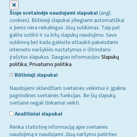
Uždaryti
Šioje svetainėje naudojami slapukai
(angl.
cookies). Būtinieji slapukai įdiegiami automatiškai
ir jiems nėra reikalingas Jūsų sutikimas. Taip pat
galite sutikti ir su kitų slapukų naudojimu. Savo
sutikimą bet kada galėsite atšaukti pakeisdami
interneto naršyklės nustatymus ir ištrindami
įrašytus slapukus. Daugiau informacijos
Slapukų
politika
;
Privatumo politika.
Būtinieji slapukai
Naudojami sklandžiam svetainės veikimui ir įgalina
pagrindines svetainės funkcijas. Be šių slapukų
svetainė negali tinkamai veikti.
Analitiniai slapukai
Renka statistinę informaciją apie svetainės
naudojimą ir naudojami Jūsų naršymo patirties