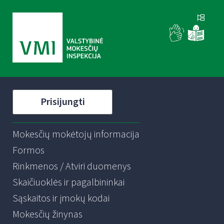
Prisijungti
Mokesčių mokėtojų informacija
Formos
Rinkmenos / Atviri duomenys
Skaičiuoklės ir pagalbininkai
Sąskaitos ir įmokų kodai
Mokesčių žinynas