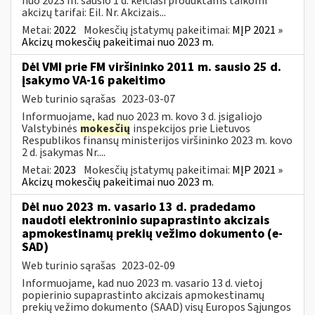
nuo 2023 m. sausio 1 d. keičiasi produktams taikomi
akcizų tarifai: Eil. Nr. Akcizais...
Metai:
2022
Mokesčių įstatymų pakeitimai:
MĮP 2021 »
Akcizų mokesčių pakeitimai nuo 2023 m.
Dėl VMI prie FM viršininko 2011 m. sausio 25 d.
įsakymo VA-16 pakeitimo
Web turinio sąrašas
2023-03-07
Informuojame, kad nuo 2023 m. kovo 3 d. įsigaliojo
Valstybinės
mokesčių
inspekcijos prie Lietuvos
Respublikos finansų ministerijos viršininko 2023 m. kovo
2 d. įsakymas Nr....
Metai:
2023
Mokesčių įstatymų pakeitimai:
MĮP 2021 »
Akcizų mokesčių pakeitimai nuo 2023 m.
Dėl nuo 2023 m. vasario 13 d. pradedamo
naudoti elektroninio supaprastinto akcizais
apmokestinamų prekių vežimo dokumento (e-
SAD)
Web turinio sąrašas
2023-02-09
Informuojame, kad nuo 2023 m. vasario 13 d. vietoj
popierinio supaprastinto akcizais apmokestinamų
prekių vežimo dokumento (SAAD) visų Europos Sąjungos