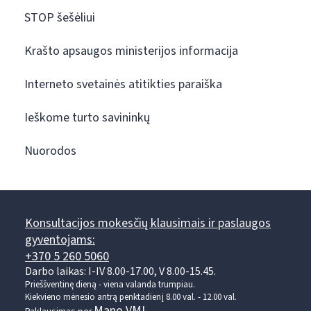
STOP šešėliui
Krašto apsaugos ministerijos informacija
Interneto svetainės atitikties paraiška
Ieškome turto savininkų
Nuorodos
Konsultacijos mokesčių klausimais ir paslaugos
gyventojams:
+370 5 260 5060
Darbo laikas: I-IV 8.00-17.00, V 8.00-15.45.
Prieššventinę dieną - viena valanda trumpiau.
Kiekvieno mėnesio antrą penktadienį 8.00 val. - 12.00 val.
Mano VMI