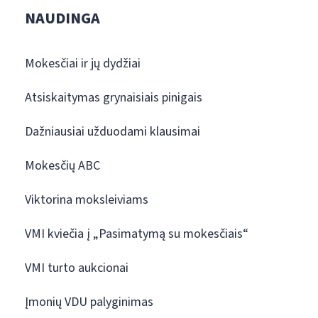
NAUDINGA
Mokesčiai ir jų dydžiai
Atsiskaitymas grynaisiais pinigais
Dažniausiai užduodami klausimai
Mokesčių ABC
Viktorina moksleiviams
VMI kviečia į „Pasimatymą su mokesčiais“
VMI turto aukcionai
Įmonių VDU palyginimas