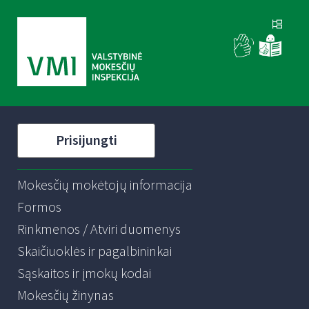
Prisijungti
Mokesčių mokėtojų informacija
Formos
Rinkmenos / Atviri duomenys
Skaičiuoklės ir pagalbininkai
Sąskaitos ir įmokų kodai
Mokesčių žinynas