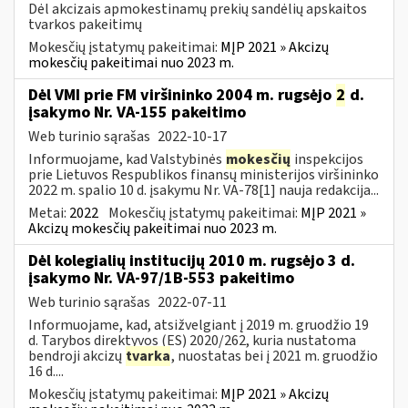
Dėl akcizais apmokestinamų prekių sandėlių apskaitos
tvarkos pakeitimų
Mokesčių įstatymų pakeitimai:
MĮP 2021 » Akcizų
mokesčių pakeitimai nuo 2023 m.
Dėl VMI prie FM viršininko 2004 m. rugsėjo
2
d.
įsakymo Nr. VA-155 pakeitimo
Web turinio sąrašas
2022-10-17
Informuojame, kad Valstybinės
mokesčių
inspekcijos
prie Lietuvos Respublikos finansų ministerijos viršininko
2022 m. spalio 10 d. įsakymu Nr. VA-78[1] nauja redakcija...
Metai:
2022
Mokesčių įstatymų pakeitimai:
MĮP 2021 »
Akcizų mokesčių pakeitimai nuo 2023 m.
Dėl kolegialių institucijų 2010 m. rugsėjo 3 d.
įsakymo Nr. VA-97/1B-553 pakeitimo
Web turinio sąrašas
2022-07-11
Informuojame, kad, atsižvelgiant į 2019 m. gruodžio 19
d. Tarybos direktyvos (ES) 2020/262, kuria nustatoma
bendroji akcizų
tvarka
, nuostatas bei į 2021 m. gruodžio
16 d....
Mokesčių įstatymų pakeitimai:
MĮP 2021 » Akcizų