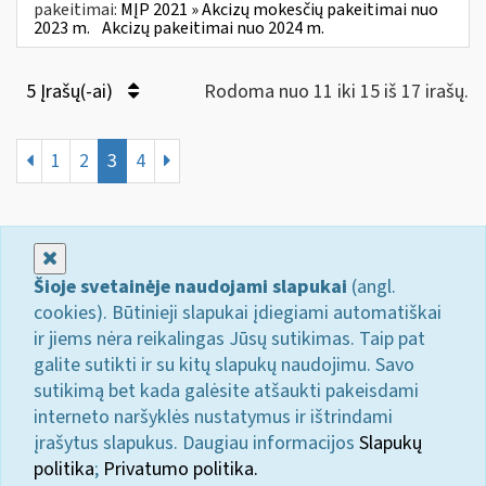
pakeitimai:
MĮP 2021 » Akcizų mokesčių pakeitimai nuo
2023 m.
Akcizų pakeitimai nuo 2024 m.
5 Įrašų(-ai)
Rodoma nuo 11 iki 15 iš 17 irašų.
1
2
3
4
Uždaryti
Šioje svetainėje naudojami slapukai
(angl.
cookies). Būtinieji slapukai įdiegiami automatiškai
ir jiems nėra reikalingas Jūsų sutikimas. Taip pat
galite sutikti ir su kitų slapukų naudojimu. Savo
sutikimą bet kada galėsite atšaukti pakeisdami
interneto naršyklės nustatymus ir ištrindami
įrašytus slapukus. Daugiau informacijos
Slapukų
politika
;
Privatumo politika.