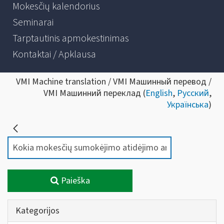
Mokesčių kalendorius
Seminarai
Tarptautinis apmokestinimas
Kontaktai / Apklausa
VMI Machine translation / VMI Машинный перевод /
VMI Машинний переклад (
English
,
Русский
,
Українська
)
Paieška
Kategorijos