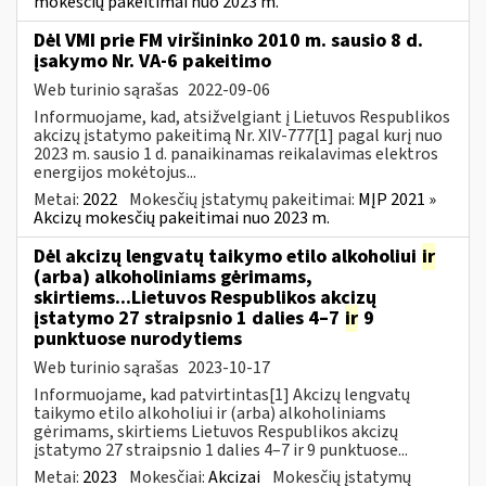
mokesčių pakeitimai nuo 2023 m.
Dėl VMI prie FM viršininko 2010 m. sausio 8 d.
įsakymo Nr. VA-6 pakeitimo
Web turinio sąrašas
2022-09-06
Informuojame, kad, atsižvelgiant į Lietuvos Respublikos
akcizų įstatymo pakeitimą Nr. XIV-777[1] pagal kurį nuo
2023 m. sausio 1 d. panaikinamas reikalavimas elektros
energijos mokėtojus...
Metai:
2022
Mokesčių įstatymų pakeitimai:
MĮP 2021 »
Akcizų mokesčių pakeitimai nuo 2023 m.
Dėl akcizų lengvatų taikymo etilo alkoholiui
ir
(arba) alkoholiniams gėrimams,
skirtiems...Lietuvos Respublikos akcizų
įstatymo 27 straipsnio 1 dalies 4–7
ir
9
punktuose nurodytiems
Web turinio sąrašas
2023-10-17
Informuojame, kad patvirtintas[1] Akcizų lengvatų
taikymo etilo alkoholiui ir (arba) alkoholiniams
gėrimams, skirtiems Lietuvos Respublikos akcizų
įstatymo 27 straipsnio 1 dalies 4–7 ir 9 punktuose...
Metai:
2023
Mokesčiai:
Akcizai
Mokesčių įstatymų