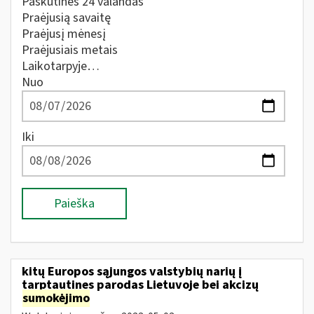
Paskutines 24 valandas
Praėjusią savaitę
Praėjusį mėnesį
Praėjusiais metais
Laikotarpyje…
Nuo
Iki
Paieška
kitų Europos sąjungos valstybių narių į
tarptautines parodas Lietuvoje bei akcizų
sumokėjimo