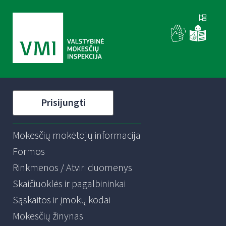
Prisijungti
Mokesčių mokėtojų informacija
Formos
Rinkmenos / Atviri duomenys
Skaičiuoklės ir pagalbininkai
Sąskaitos ir įmokų kodai
Mokesčių žinynas