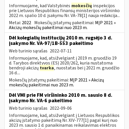
Informuojame, kad Valstybinės
mokesčių
inspekcijos
prie Lietuvos Respublikos finansų ministerijos viršininko
2022 m. spalio 10 d. įsakymu Nr. VA-78[1] nauja redakcija...
Metai:
2022
Mokesčių įstatymų pakeitimai:
MĮP 2021 »
Akcizų mokesčių pakeitimai nuo 2023 m.
Dėl kolegialių institucijų 2010 m. rugsėjo 3 d.
įsakymo Nr. VA-97/1B-553 pakeitimo
Web turinio sąrašas
2022-07-11
Informuojame, kad, atsižvelgiant į 2019 m. gruodžio 19
d. Tarybos direktyvos (ES) 2020/262, kuria nustatoma
bendroji akcizų
tvarka
, nuostatas bei į 2021 m. gruodžio
16 d....
Mokesčių įstatymų pakeitimai:
MĮP 2021 » Akcizų
mokesčių pakeitimai nuo 2023 m.
Dėl VMI prie FM viršininko 2010 m. sausio 8 d.
įsakymo Nr. VA-6 pakeitimo
Web turinio sąrašas
2022-09-06
Informuojame, kad, atsižvelgiant į Lietuvos Respublikos
akcizų įstatymo pakeitimą Nr. XIV-777[1] pagal kurį nuo
2023 m. sausio 1 d. panaikinamas reikalavimas elektros