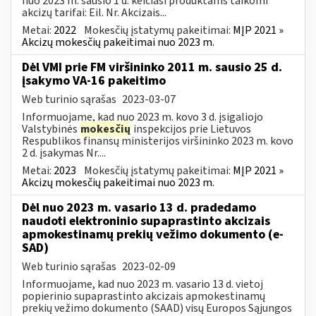
nuo 2023 m. sausio 1 d. keičiasi produktams taikomi
akcizų tarifai: Eil. Nr. Akcizais...
Metai:
2022
Mokesčių įstatymų pakeitimai:
MĮP 2021 »
Akcizų mokesčių pakeitimai nuo 2023 m.
Dėl VMI prie FM viršininko 2011 m. sausio 25 d.
įsakymo VA-16 pakeitimo
Web turinio sąrašas
2023-03-07
Informuojame, kad nuo 2023 m. kovo 3 d. įsigaliojo
Valstybinės
mokesčių
inspekcijos prie Lietuvos
Respublikos finansų ministerijos viršininko 2023 m. kovo
2 d. įsakymas Nr....
Metai:
2023
Mokesčių įstatymų pakeitimai:
MĮP 2021 »
Akcizų mokesčių pakeitimai nuo 2023 m.
Dėl nuo 2023 m. vasario 13 d. pradedamo
naudoti elektroninio supaprastinto akcizais
apmokestinamų prekių vežimo dokumento (e-
SAD)
Web turinio sąrašas
2023-02-09
Informuojame, kad nuo 2023 m. vasario 13 d. vietoj
popierinio supaprastinto akcizais apmokestinamų
prekių vežimo dokumento (SAAD) visų Europos Sąjungos