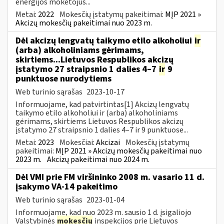
energijos mokėtojus...
Metai:
2022
Mokesčių įstatymų pakeitimai:
MĮP 2021 »
Akcizų mokesčių pakeitimai nuo 2023 m.
Dėl akcizų lengvatų taikymo etilo alkoholiui
ir
(arba) alkoholiniams gėrimams,
skirtiems...Lietuvos Respublikos akcizų
įstatymo 27 straipsnio 1 dalies 4–7
ir
9
punktuose nurodytiems
Web turinio sąrašas
2023-10-17
Informuojame, kad patvirtintas[1] Akcizų lengvatų
taikymo etilo alkoholiui ir (arba) alkoholiniams
gėrimams, skirtiems Lietuvos Respublikos akcizų
įstatymo 27 straipsnio 1 dalies 4–7 ir 9 punktuose...
Metai:
2023
Mokesčiai:
Akcizai
Mokesčių įstatymų
pakeitimai:
MĮP 2021 » Akcizų mokesčių pakeitimai nuo
2023 m.
Akcizų pakeitimai nuo 2024 m.
Dėl VMI prie FM viršininko 2008 m. vasario 11 d.
įsakymo VA-14 pakeitimo
Web turinio sąrašas
2023-01-04
Informuojame, kad nuo 2023 m. sausio 1 d. įsigaliojo
Valstybinės
mokesčių
inspekcijos prie Lietuvos