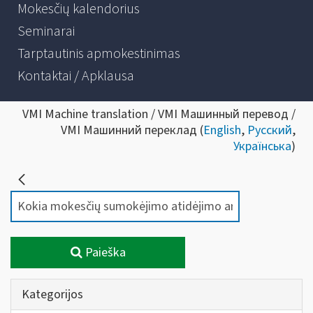
Mokesčių kalendorius
Seminarai
Tarptautinis apmokestinimas
Kontaktai / Apklausa
VMI Machine translation / VMI Машинный перевод /
VMI Машинний переклад (
English
,
Русский
,
Українська
)
Paieška
Kategorijos