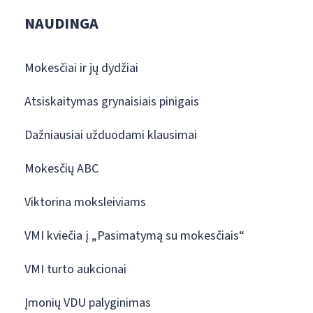
NAUDINGA
Mokesčiai ir jų dydžiai
Atsiskaitymas grynaisiais pinigais
Dažniausiai užduodami klausimai
Mokesčių ABC
Viktorina moksleiviams
VMI kviečia į „Pasimatymą su mokesčiais“
VMI turto aukcionai
Įmonių VDU palyginimas