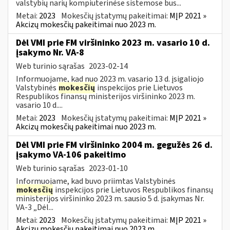
valstybių narių kompiuterinėse sistemose bus...
Metai:
2023
Mokesčių įstatymų pakeitimai:
MĮP 2021 »
Akcizų mokesčių pakeitimai nuo 2023 m.
Dėl VMI prie FM viršininko 2023 m. vasario 10 d.
įsakymo Nr. VA-8
Web turinio sąrašas
2023-02-14
Informuojame, kad nuo 2023 m. vasario 13 d. įsigaliojo
Valstybinės
mokesčių
inspekcijos prie Lietuvos
Respublikos finansų ministerijos viršininko 2023 m.
vasario 10 d....
Metai:
2023
Mokesčių įstatymų pakeitimai:
MĮP 2021 »
Akcizų mokesčių pakeitimai nuo 2023 m.
Dėl VMI prie FM viršininko 2004 m. gegužės 26 d.
įsakymo VA-106 pakeitimo
Web turinio sąrašas
2023-01-10
Informuojame, kad buvo priimtas Valstybinės
mokesčių
inspekcijos prie Lietuvos Respublikos finansų
ministerijos viršininko 2023 m. sausio 5 d. įsakymas Nr.
VA-3 „Dėl...
Metai:
2023
Mokesčių įstatymų pakeitimai:
MĮP 2021 »
Akcizų mokesčių pakeitimai nuo 2023 m.