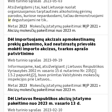
Web turinio sąrašas
2023-05-03
Atsižvelgdami į tai, kad Lietuvoje nuolat
organizuojamos tarptautinės alkoholinių gėrimų
parodos, kuriose neparduodami, tačiau demonstruojami
ir
degustuojami ne tik...
Metai:
2023
Mokesčių įstatymų pakeitimai:
MĮP 2021 »
Akcizų mokesčių pakeitimai nuo 2023 m.
Dėl importuojamų akcizais apmokestinamų
prekių gabenimo, kad neatsirastų prievolės
mokėti importo akcizus, tvarkos aprašo
patvirtinimo
Web turinio sąrašas
2023-09-19
Informuojame, kad, atsižvelgiant į Lietuvos Respublikos
Vyriausybės 2002 m. vasario 15 d. nutarimo Nr. 235[1]
1.5.2 papunktį[2], buvo priimtas Valstybinės mokesčių
inspekcijos prie Lietuvos...
Metai:
2023
Mokesčių įstatymų pakeitimai:
MĮP 2021 »
Akcizų mokesčių pakeitimai nuo 2023 m.
Dėl Lietuvos Respublikos akcizų įstatymo
pakeitimo nuo 2023 m. vasario 13 d.
Web turinio sąrašas
2023-02-10