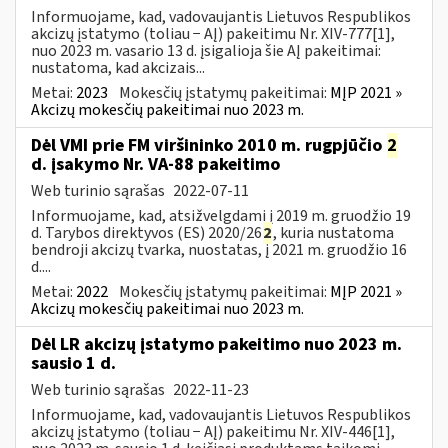
Informuojame, kad, vadovaujantis Lietuvos Respublikos
akcizų įstatymo (toliau − AĮ) pakeitimu Nr. XIV-777[1],
nuo 2023 m. vasario 13 d. įsigalioja šie AĮ pakeitimai:
nustatoma, kad akcizais...
Metai:
2023
Mokesčių įstatymų pakeitimai:
MĮP 2021 »
Akcizų mokesčių pakeitimai nuo 2023 m.
Dėl VMI prie FM viršininko 2010 m. rugpjūčio
2
d. įsakymo Nr. VA-88 pakeitimo
Web turinio sąrašas
2022-07-11
Informuojame, kad, atsižvelgdami į 2019 m. gruodžio 19
d. Tarybos direktyvos (ES) 2020/26
2
, kuria nustatoma
bendroji akcizų tvarka, nuostatas, į 2021 m. gruodžio 16
d....
Metai:
2022
Mokesčių įstatymų pakeitimai:
MĮP 2021 »
Akcizų mokesčių pakeitimai nuo 2023 m.
Dėl LR akcizų įstatymo pakeitimo nuo 2023 m.
sausio 1 d.
Web turinio sąrašas
2022-11-23
Informuojame, kad, vadovaujantis Lietuvos Respublikos
akcizų įstatymo (toliau − AĮ) pakeitimu Nr. XIV-446[1],