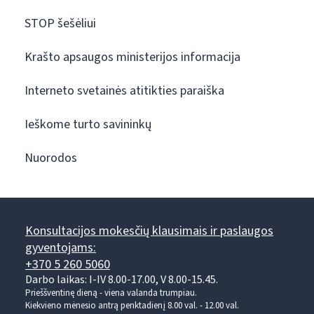
STOP šešėliui
Krašto apsaugos ministerijos informacija
Interneto svetainės atitikties paraiška
Ieškome turto savininkų
Nuorodos
Konsultacijos mokesčių klausimais ir paslaugos
gyventojams:
+370 5 260 5060
Darbo laikas: I-IV 8.00-17.00, V 8.00-15.45.
Prieššventinę dieną - viena valanda trumpiau.
Kiekvieno mėnesio antrą penktadienį 8.00 val. - 12.00 val.