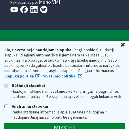
Mano VMI
Paklausimas per
Valstybinė mokesčių inspekcija prie Lietuvos
U
Respublikos finansų ministerijos
Šioje svetainėje naudojami slapukai
(angl. cookies). Būtinieji
slapukai įdiegiami automatiškai ir jiems nėra reikalingas Jūsų
Biudžetinė įstaiga. Juridinio asmens kodas — 188659752,
sutikimas. Taip pat galite sutikti ir su kitų slapukų naudojimu. Savo
adresas: Vasario 16-osios g. 14, 01107 Vilnius, Lietuva, el.paštas:
sutikimą bet kada galėsite atšaukti pakeisdami interneto naršyklės
vmi@vmi.lt
, E. pristatymo dėžutės adresas 188659752
nustatymus ir ištrindami įrašytus slapukus. Daugiau informacijos
Duomenys apie Valstybinę mokesčių inspekciją prie Lietuvos
Slapukų politika
;
Privatumo politika.
Respublikos finansų ministerijos kaupiami ir saugomi Juridinių
asmenų registre
Būtinieji slapukai
Naudojami sklandžiam svetainės veikimui ir įgalina pagrindines
svetainės funkcijas. Be šių slapukų svetainė negali tinkamai veikti.
Analitiniai slapukai
Renka statistinę informaciją apie svetainės naudojimą ir
naudojami Jūsų naršymo patirties gerinimui.
PATVIRTINTI