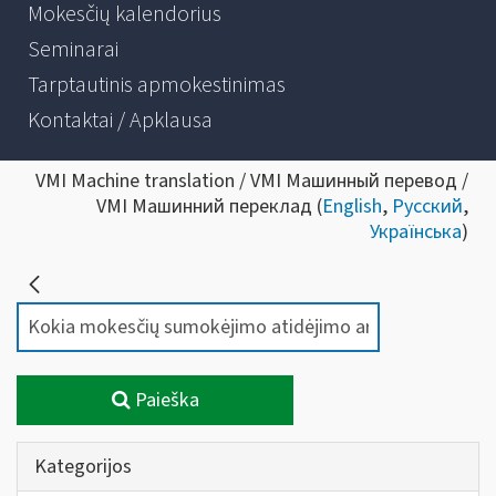
Mokesčių kalendorius
Seminarai
Tarptautinis apmokestinimas
Kontaktai / Apklausa
VMI Machine translation / VMI Машинный перевод /
VMI Машинний переклад (
English
,
Русский
,
Українська
)
Paieška
Kategorijos