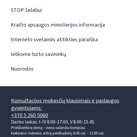
STOP šešėliui
Krašto apsaugos ministerijos informacija
Interneto svetainės atitikties paraiška
Ieškome turto savininkų
Nuorodos
Konsultacijos mokesčių klausimais ir paslaugos
gyventojams:
+370 5 260 5060
Darbo laikas: I-IV 8.00-17.00, V 8.00-15.45.
Prieššventinę dieną - viena valanda trumpiau.
Kiekvieno mėnesio antrą penktadienį 8.00 val. - 12.00 val.