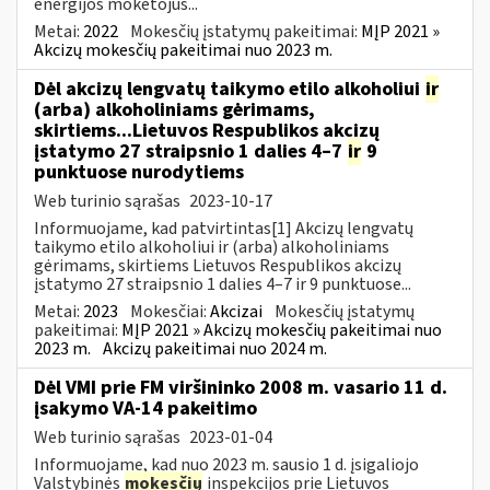
energijos mokėtojus...
Metai:
2022
Mokesčių įstatymų pakeitimai:
MĮP 2021 »
Akcizų mokesčių pakeitimai nuo 2023 m.
Dėl akcizų lengvatų taikymo etilo alkoholiui
ir
(arba) alkoholiniams gėrimams,
skirtiems...Lietuvos Respublikos akcizų
įstatymo 27 straipsnio 1 dalies 4–7
ir
9
punktuose nurodytiems
Web turinio sąrašas
2023-10-17
Informuojame, kad patvirtintas[1] Akcizų lengvatų
taikymo etilo alkoholiui ir (arba) alkoholiniams
gėrimams, skirtiems Lietuvos Respublikos akcizų
įstatymo 27 straipsnio 1 dalies 4–7 ir 9 punktuose...
Metai:
2023
Mokesčiai:
Akcizai
Mokesčių įstatymų
pakeitimai:
MĮP 2021 » Akcizų mokesčių pakeitimai nuo
2023 m.
Akcizų pakeitimai nuo 2024 m.
Dėl VMI prie FM viršininko 2008 m. vasario 11 d.
įsakymo VA-14 pakeitimo
Web turinio sąrašas
2023-01-04
Informuojame, kad nuo 2023 m. sausio 1 d. įsigaliojo
Valstybinės
mokesčių
inspekcijos prie Lietuvos