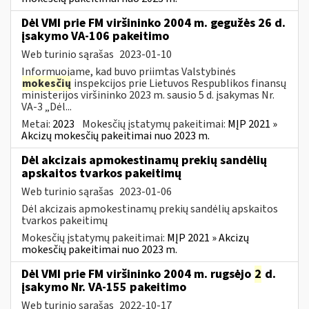
Dėl VMI prie FM viršininko 2004 m. gegužės 26 d.
įsakymo VA-106 pakeitimo
Web turinio sąrašas
2023-01-10
Informuojame, kad buvo priimtas Valstybinės
mokesčių
inspekcijos prie Lietuvos Respublikos finansų
ministerijos viršininko 2023 m. sausio 5 d. įsakymas Nr.
VA-3 „Dėl...
Metai:
2023
Mokesčių įstatymų pakeitimai:
MĮP 2021 »
Akcizų mokesčių pakeitimai nuo 2023 m.
Dėl akcizais apmokestinamų prekių sandėlių
apskaitos tvarkos pakeitimų
Web turinio sąrašas
2023-01-06
Dėl akcizais apmokestinamų prekių sandėlių apskaitos
tvarkos pakeitimų
Mokesčių įstatymų pakeitimai:
MĮP 2021 » Akcizų
mokesčių pakeitimai nuo 2023 m.
Dėl VMI prie FM viršininko 2004 m. rugsėjo
2
d.
įsakymo Nr. VA-155 pakeitimo
Web turinio sąrašas
2022-10-17