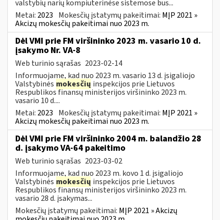
valstybių narių kompiuterinėse sistemose bus...
Metai:
2023
Mokesčių įstatymų pakeitimai:
MĮP 2021 »
Akcizų mokesčių pakeitimai nuo 2023 m.
Dėl VMI prie FM viršininko 2023 m. vasario 10 d.
įsakymo Nr. VA-8
Web turinio sąrašas
2023-02-14
Informuojame, kad nuo 2023 m. vasario 13 d. įsigaliojo
Valstybinės
mokesčių
inspekcijos prie Lietuvos
Respublikos finansų ministerijos viršininko 2023 m.
vasario 10 d....
Metai:
2023
Mokesčių įstatymų pakeitimai:
MĮP 2021 »
Akcizų mokesčių pakeitimai nuo 2023 m.
Dėl VMI prie FM viršininko 2004 m. balandžio 28
d. įsakymo VA-64 pakeitimo
Web turinio sąrašas
2023-03-02
Informuojame, kad nuo 2023 m. kovo 1 d. įsigaliojo
Valstybinės
mokesčių
inspekcijos prie Lietuvos
Respublikos finansų ministerijos viršininko 2023 m.
vasario 28 d. įsakymas...
Mokesčių įstatymų pakeitimai:
MĮP 2021 » Akcizų
mokesčių pakeitimai nuo 2023 m.