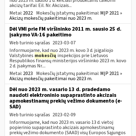
nuo 2023 m. sausio 1 d. keičiasi produktams taikomi
akcizų tarifai: Eil. Nr. Akcizais...
Metai:
2022
Mokesčių įstatymų pakeitimai:
MĮP 2021 »
Akcizų mokesčių pakeitimai nuo 2023 m.
Dėl VMI prie FM viršininko 2011 m. sausio 25 d.
įsakymo VA-16 pakeitimo
Web turinio sąrašas
2023-03-07
Informuojame, kad nuo 2023 m. kovo 3 d. įsigaliojo
Valstybinės
mokesčių
inspekcijos prie Lietuvos
Respublikos finansų ministerijos viršininko 2023 m. kovo
2 d. įsakymas Nr....
Metai:
2023
Mokesčių įstatymų pakeitimai:
MĮP 2021 »
Akcizų mokesčių pakeitimai nuo 2023 m.
Dėl nuo 2023 m. vasario 13 d. pradedamo
naudoti elektroninio supaprastinto akcizais
apmokestinamų prekių vežimo dokumento (e-
SAD)
Web turinio sąrašas
2023-02-09
Informuojame, kad nuo 2023 m. vasario 13 d. vietoj
popierinio supaprastinto akcizais apmokestinamų
prekių vežimo dokumento (SAAD) visų Europos Sąjungos