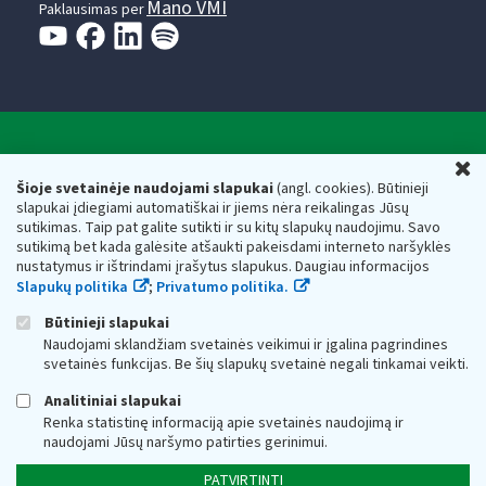
Mano VMI
Paklausimas per
Valstybinė mokesčių inspekcija prie Lietuvos
U
Respublikos finansų ministerijos
Šioje svetainėje naudojami slapukai
(angl. cookies). Būtinieji
slapukai įdiegiami automatiškai ir jiems nėra reikalingas Jūsų
Biudžetinė įstaiga. Juridinio asmens kodas — 188659752,
sutikimas. Taip pat galite sutikti ir su kitų slapukų naudojimu. Savo
adresas: Vasario 16-osios g. 14, 01107 Vilnius, Lietuva, el.paštas:
sutikimą bet kada galėsite atšaukti pakeisdami interneto naršyklės
vmi@vmi.lt
, E. pristatymo dėžutės adresas 188659752
nustatymus ir ištrindami įrašytus slapukus. Daugiau informacijos
Duomenys apie Valstybinę mokesčių inspekciją prie Lietuvos
Slapukų politika
;
Privatumo politika.
Respublikos finansų ministerijos kaupiami ir saugomi Juridinių
asmenų registre
Būtinieji slapukai
Naudojami sklandžiam svetainės veikimui ir įgalina pagrindines
svetainės funkcijas. Be šių slapukų svetainė negali tinkamai veikti.
Analitiniai slapukai
Renka statistinę informaciją apie svetainės naudojimą ir
naudojami Jūsų naršymo patirties gerinimui.
PATVIRTINTI