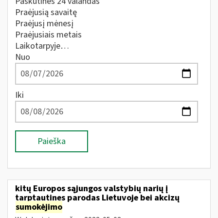
Paskutines 24 valandas
Praėjusią savaitę
Praėjusį mėnesį
Praėjusiais metais
Laikotarpyje…
Nuo
Iki
Paieška
kitų Europos sąjungos valstybių narių į
tarptautines parodas Lietuvoje bei akcizų
sumokėjimo