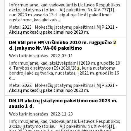
Informuojame, kad, vadovaujantis Lietuvos Respublikos
akcizų įstatymo (toliau − AĮ) pakeitimu Nr. XIV-777[1],
nuo 2023 m. vasario 13 d. įsigalioja šie AĮ pakeitimai:
nustatoma, kad akcizais...
Metai:
2023
Mokesčių įstatymų pakeitimai:
MĮP 2021 »
Akcizų mokesčių pakeitimai nuo 2023 m.
Dėl VMI prie FM viršininko 2010 m. rugpjūčio
2
d. įsakymo Nr. VA-88 pakeitimo
Web turinio sąrašas
2022-07-11
Informuojame, kad, atsižvelgdami į 2019 m. gruodžio 19
d. Tarybos direktyvos (ES) 2020/26
2
, kuria nustatoma
bendroji akcizų tvarka, nuostatas, į 2021 m. gruodžio 16
d....
Metai:
2022
Mokesčių įstatymų pakeitimai:
MĮP 2021 »
Akcizų mokesčių pakeitimai nuo 2023 m.
Dėl LR akcizų įstatymo pakeitimo nuo 2023 m.
sausio 1 d.
Web turinio sąrašas
2022-11-23
Informuojame, kad, vadovaujantis Lietuvos Respublikos
akcizų įstatymo (toliau − AĮ) pakeitimu Nr. XIV-446[1],