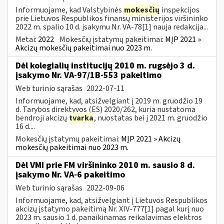
Informuojame, kad Valstybinės
mokesčių
inspekcijos
prie Lietuvos Respublikos finansų ministerijos viršininko
2022 m. spalio 10 d. įsakymu Nr. VA-78[1] nauja redakcija...
Metai:
2022
Mokesčių įstatymų pakeitimai:
MĮP 2021 »
Akcizų mokesčių pakeitimai nuo 2023 m.
Dėl kolegialių institucijų 2010 m. rugsėjo 3 d.
įsakymo Nr. VA-97/1B-553 pakeitimo
Web turinio sąrašas
2022-07-11
Informuojame, kad, atsižvelgiant į 2019 m. gruodžio 19
d. Tarybos direktyvos (ES) 2020/262, kuria nustatoma
bendroji akcizų
tvarka
, nuostatas bei į 2021 m. gruodžio
16 d....
Mokesčių įstatymų pakeitimai:
MĮP 2021 » Akcizų
mokesčių pakeitimai nuo 2023 m.
Dėl VMI prie FM viršininko 2010 m. sausio 8 d.
įsakymo Nr. VA-6 pakeitimo
Web turinio sąrašas
2022-09-06
Informuojame, kad, atsižvelgiant į Lietuvos Respublikos
akcizų įstatymo pakeitimą Nr. XIV-777[1] pagal kurį nuo
2023 m. sausio 1 d. panaikinamas reikalavimas elektros