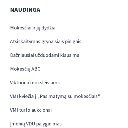
NAUDINGA
Mokesčiai ir jų dydžiai
Atsiskaitymas grynaisiais pinigais
Dažniausiai užduodami klausimai
Mokesčių ABC
Viktorina moksleiviams
VMI kviečia į „Pasimatymą su mokesčiais“
VMI turto aukcionai
Įmonių VDU palyginimas