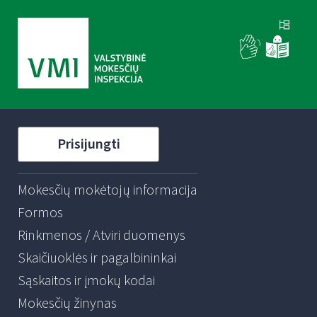
Prisijungti
Mokesčių mokėtojų informacija
Formos
Rinkmenos / Atviri duomenys
Skaičiuoklės ir pagalbininkai
Sąskaitos ir įmokų kodai
Mokesčių žinynas