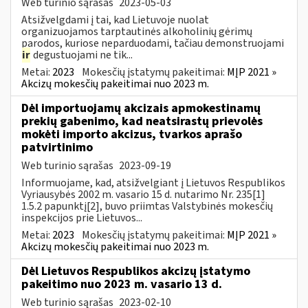
Web turinio sąrašas
2023-05-03
Atsižvelgdami į tai, kad Lietuvoje nuolat
organizuojamos tarptautinės alkoholinių gėrimų
parodos, kuriose neparduodami, tačiau demonstruojami
ir
degustuojami ne tik...
Metai:
2023
Mokesčių įstatymų pakeitimai:
MĮP 2021 »
Akcizų mokesčių pakeitimai nuo 2023 m.
Dėl importuojamų akcizais apmokestinamų
prekių gabenimo, kad neatsirastų prievolės
mokėti importo akcizus, tvarkos aprašo
patvirtinimo
Web turinio sąrašas
2023-09-19
Informuojame, kad, atsižvelgiant į Lietuvos Respublikos
Vyriausybės 2002 m. vasario 15 d. nutarimo Nr. 235[1]
1.5.2 papunktį[2], buvo priimtas Valstybinės mokesčių
inspekcijos prie Lietuvos...
Metai:
2023
Mokesčių įstatymų pakeitimai:
MĮP 2021 »
Akcizų mokesčių pakeitimai nuo 2023 m.
Dėl Lietuvos Respublikos akcizų įstatymo
pakeitimo nuo 2023 m. vasario 13 d.
Web turinio sąrašas
2023-02-10