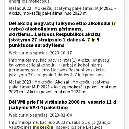
energijos mokėtojus...
Metai:
2022
Mokesčių įstatymų pakeitimai:
MĮP 2021 »
Akcizų mokesčių pakeitimai nuo 2023 m.
Dėl akcizų lengvatų taikymo etilo alkoholiui
ir
(arba) alkoholiniams gėrimams,
skirtiems...Lietuvos Respublikos akcizų
įstatymo 27 straipsnio 1 dalies 4–7
ir
9
punktuose nurodytiems
Web turinio sąrašas
2023-10-17
Informuojame, kad patvirtintas[1] Akcizų lengvatų
taikymo etilo alkoholiui ir (arba) alkoholiniams
gėrimams, skirtiems Lietuvos Respublikos akcizų
įstatymo 27 straipsnio 1 dalies 4–7 ir 9 punktuose...
Metai:
2023
Mokesčiai:
Akcizai
Mokesčių įstatymų
pakeitimai:
MĮP 2021 » Akcizų mokesčių pakeitimai nuo
2023 m.
Akcizų pakeitimai nuo 2024 m.
Dėl VMI prie FM viršininko 2008 m. vasario 11 d.
įsakymo VA-14 pakeitimo
Web turinio sąrašas
2023-01-04
Informuojame, kad nuo 2023 m. sausio 1 d. įsigaliojo
Valstybinės
mokesčių
inspekcijos prie Lietuvos