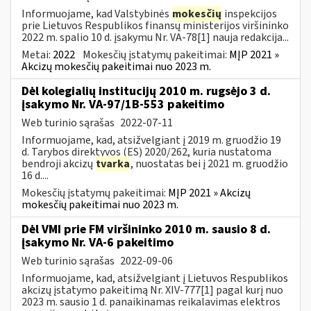
Informuojame, kad Valstybinės
mokesčių
inspekcijos
prie Lietuvos Respublikos finansų ministerijos viršininko
2022 m. spalio 10 d. įsakymu Nr. VA-78[1] nauja redakcija...
Metai:
2022
Mokesčių įstatymų pakeitimai:
MĮP 2021 »
Akcizų mokesčių pakeitimai nuo 2023 m.
Dėl kolegialių institucijų 2010 m. rugsėjo 3 d.
įsakymo Nr. VA-97/1B-553 pakeitimo
Web turinio sąrašas
2022-07-11
Informuojame, kad, atsižvelgiant į 2019 m. gruodžio 19
d. Tarybos direktyvos (ES) 2020/262, kuria nustatoma
bendroji akcizų
tvarka
, nuostatas bei į 2021 m. gruodžio
16 d....
Mokesčių įstatymų pakeitimai:
MĮP 2021 » Akcizų
mokesčių pakeitimai nuo 2023 m.
Dėl VMI prie FM viršininko 2010 m. sausio 8 d.
įsakymo Nr. VA-6 pakeitimo
Web turinio sąrašas
2022-09-06
Informuojame, kad, atsižvelgiant į Lietuvos Respublikos
akcizų įstatymo pakeitimą Nr. XIV-777[1] pagal kurį nuo
2023 m. sausio 1 d. panaikinamas reikalavimas elektros