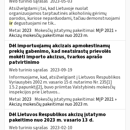
Web turinio sąrašas
2023-05-03
Atsižvelgdami į tai, kad Lietuvoje nuolat
organizuojamos tarptautinės alkoholinių gėrimų
parodos, kuriose neparduodami, tačiau demonstruojami
ir
degustuojami ne tik...
Metai:
2023
Mokesčių įstatymų pakeitimai:
MĮP 2021 »
Akcizų mokesčių pakeitimai nuo 2023 m.
Dėl importuojamų akcizais apmokestinamų
prekių gabenimo, kad neatsirastų prievolės
mokėti importo akcizus, tvarkos aprašo
patvirtinimo
Web turinio sąrašas
2023-09-19
Informuojame, kad, atsižvelgiant į Lietuvos Respublikos
Vyriausybės 2002 m. vasario 15 d. nutarimo Nr. 235[1]
1.5.2 papunktį[2], buvo priimtas Valstybinės mokesčių
inspekcijos prie Lietuvos...
Metai:
2023
Mokesčių įstatymų pakeitimai:
MĮP 2021 »
Akcizų mokesčių pakeitimai nuo 2023 m.
Dėl Lietuvos Respublikos akcizų įstatymo
pakeitimo nuo 2023 m. vasario 13 d.
Web turinio sąrašas
2023-02-10