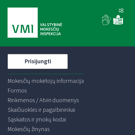
Prisijungti
Mokesčių mokėtojų informacija
Formos
Rinkmenos / Atviri duomenys
Skaičiuoklės ir pagalbininkai
Sąskaitos ir įmokų kodai
Mokesčių žinynas