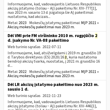
Informuojame, kad, vadovaujantis Lietuvos Respublikos
akcizų įstatymo (toliau − AĮ) pakeitimu Nr. XIV-777[1],
nuo 2023 m. vasario 13 d. įsigalioja šie AĮ pakeitimai:
nustatoma, kad akcizais...
Metai:
2023
Mokesčių įstatymų pakeitimai:
MĮP 2021 »
Akcizų mokesčių pakeitimai nuo 2023 m.
Dėl VMI prie FM viršininko 2010 m. rugpjūčio
2
d. įsakymo Nr. VA-88 pakeitimo
Web turinio sąrašas
2022-07-11
Informuojame, kad, atsižvelgdami į 2019 m. gruodžio 19
d. Tarybos direktyvos (ES) 2020/26
2
, kuria nustatoma
bendroji akcizų tvarka, nuostatas, į 2021 m. gruodžio 16
d....
Metai:
2022
Mokesčių įstatymų pakeitimai:
MĮP 2021 »
Akcizų mokesčių pakeitimai nuo 2023 m.
Dėl LR akcizų įstatymo pakeitimo nuo 2023 m.
sausio 1 d.
Web turinio sąrašas
2022-11-23
Informuojame, kad, vadovaujantis Lietuvos Respublikos
akcizų įstatymo (toliau − AĮ) pakeitimu Nr. XIV-446[1],