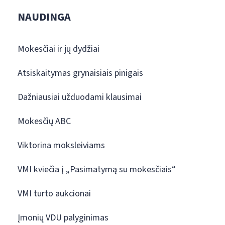
NAUDINGA
Mokesčiai ir jų dydžiai
Atsiskaitymas grynaisiais pinigais
Dažniausiai užduodami klausimai
Mokesčių ABC
Viktorina moksleiviams
VMI kviečia į „Pasimatymą su mokesčiais“
VMI turto aukcionai
Įmonių VDU palyginimas