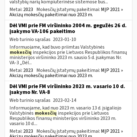
valstybių narių kompiuterinėse sistemose bus...
Metai:
2023
Mokesčių įstatymų pakeitimai:
MĮP 2021 »
Akcizų mokesčių pakeitimai nuo 2023 m.
Dėl VMI prie FM viršininko 2004 m. gegužės 26 d.
įsakymo VA-106 pakeitimo
Web turinio sąrašas
2023-01-10
Informuojame, kad buvo priimtas Valstybinės
mokesčių
inspekcijos prie Lietuvos Respublikos finansų
ministerijos viršininko 2023 m. sausio 5 d. įsakymas Nr.
VA-3 „Dėl...
Metai:
2023
Mokesčių įstatymų pakeitimai:
MĮP 2021 »
Akcizų mokesčių pakeitimai nuo 2023 m.
Dėl VMI prie FM viršininko 2023 m. vasario 10 d.
įsakymo Nr. VA-8
Web turinio sąrašas
2023-02-14
Informuojame, kad nuo 2023 m. vasario 13 d. įsigaliojo
Valstybinės
mokesčių
inspekcijos prie Lietuvos
Respublikos finansų ministerijos viršininko 2023 m.
vasario 10 d....
Metai:
2023
Mokesčių įstatymų pakeitimai:
MĮP 2021 »
Akcizų mokesčių pakeitimai nuo 2023 m.