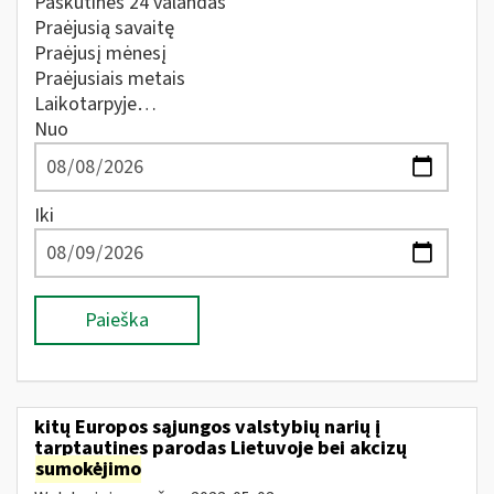
Paskutines 24 valandas
Praėjusią savaitę
Praėjusį mėnesį
Praėjusiais metais
Laikotarpyje…
Nuo
Iki
Paieška
kitų Europos sąjungos valstybių narių į
tarptautines parodas Lietuvoje bei akcizų
sumokėjimo