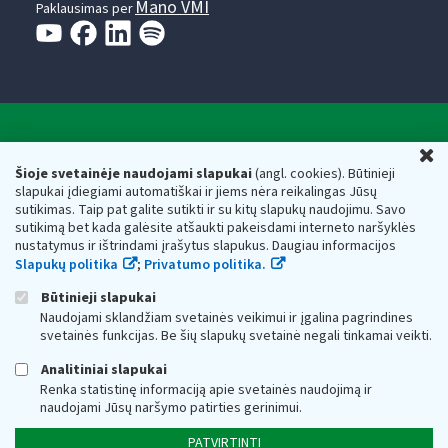
Mano VMI
Paklausimas per
Valstybinė mokesčių inspekcija prie Lietuvos
U
Respublikos finansų ministerijos
Šioje svetainėje naudojami slapukai
(angl. cookies). Būtinieji
slapukai įdiegiami automatiškai ir jiems nėra reikalingas Jūsų
Biudžetinė įstaiga. Juridinio asmens kodas — 188659752,
sutikimas. Taip pat galite sutikti ir su kitų slapukų naudojimu. Savo
adresas: Vasario 16-osios g. 14, 01107 Vilnius, Lietuva, el.paštas:
sutikimą bet kada galėsite atšaukti pakeisdami interneto naršyklės
vmi@vmi.lt
, E. pristatymo dėžutės adresas 188659752
nustatymus ir ištrindami įrašytus slapukus. Daugiau informacijos
Duomenys apie Valstybinę mokesčių inspekciją prie Lietuvos
Slapukų politika
;
Privatumo politika.
Respublikos finansų ministerijos kaupiami ir saugomi Juridinių
asmenų registre
Būtinieji slapukai
Naudojami sklandžiam svetainės veikimui ir įgalina pagrindines
svetainės funkcijas. Be šių slapukų svetainė negali tinkamai veikti.
Analitiniai slapukai
Renka statistinę informaciją apie svetainės naudojimą ir
naudojami Jūsų naršymo patirties gerinimui.
PATVIRTINTI