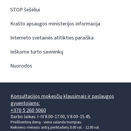
STOP šešėliui
Krašto apsaugos ministerijos informacija
Interneto svetainės atitikties paraiška
Ieškome turto savininkų
Nuorodos
Konsultacijos mokesčių klausimais ir paslaugos
gyventojams:
+370 5 260 5060
Darbo laikas: I-IV 8.00-17.00, V 8.00-15.45.
Prieššventinę dieną - viena valanda trumpiau.
Kiekvieno mėnesio antrą penktadienį 8.00 val. - 12.00 val.