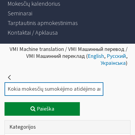
Mokesčių kalendorius
Seminarai
Tarptautinis apmokestinimas
Kontaktai / Apklausa
VMI Machine translation / VMI Машинный перевод /
VMI Машинний переклад (
English
,
Русский
,
Українська
)
Paieška
Kategorijos