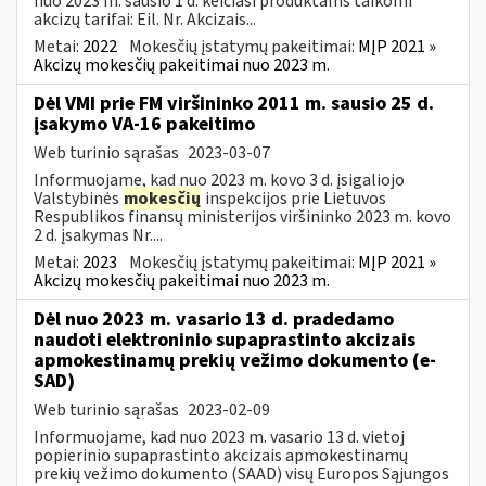
nuo 2023 m. sausio 1 d. keičiasi produktams taikomi
akcizų tarifai: Eil. Nr. Akcizais...
Metai:
2022
Mokesčių įstatymų pakeitimai:
MĮP 2021 »
Akcizų mokesčių pakeitimai nuo 2023 m.
Dėl VMI prie FM viršininko 2011 m. sausio 25 d.
įsakymo VA-16 pakeitimo
Web turinio sąrašas
2023-03-07
Informuojame, kad nuo 2023 m. kovo 3 d. įsigaliojo
Valstybinės
mokesčių
inspekcijos prie Lietuvos
Respublikos finansų ministerijos viršininko 2023 m. kovo
2 d. įsakymas Nr....
Metai:
2023
Mokesčių įstatymų pakeitimai:
MĮP 2021 »
Akcizų mokesčių pakeitimai nuo 2023 m.
Dėl nuo 2023 m. vasario 13 d. pradedamo
naudoti elektroninio supaprastinto akcizais
apmokestinamų prekių vežimo dokumento (e-
SAD)
Web turinio sąrašas
2023-02-09
Informuojame, kad nuo 2023 m. vasario 13 d. vietoj
popierinio supaprastinto akcizais apmokestinamų
prekių vežimo dokumento (SAAD) visų Europos Sąjungos