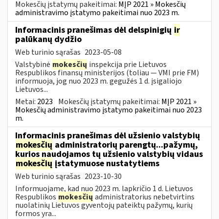
Mokesčių įstatymų pakeitimai:
MĮP 2021 » Mokesčių
administravimo įstatymo pakeitimai nuo 2023 m.
Informacinis pranešimas dėl delspinigių
ir
palūkanų dydžio
Web turinio sąrašas
2023-05-08
Valstybinė
mokesčių
inspekcija prie Lietuvos
Respublikos finansų ministerijos (toliau — VMI prie FM)
informuoja, jog nuo 2023 m. gegužės 1 d. įsigaliojo
Lietuvos...
Metai:
2023
Mokesčių įstatymų pakeitimai:
MĮP 2021 »
Mokesčių administravimo įstatymo pakeitimai nuo 2023
m.
Informacinis pranešimas dėl užsienio valstybių
mokesčių
administratorių parengtų...pažymų,
kurios naudojamos tų užsienio valstybių vidaus
mokesčių
įstatymuose nustatytiems
Web turinio sąrašas
2023-10-30
Informuojame, kad nuo 2023 m. lapkričio 1 d. Lietuvos
Respublikos
mokesčių
administratorius nebetvirtins
nuolatinių Lietuvos gyventojų pateiktų pažymų, kurių
formos yra...