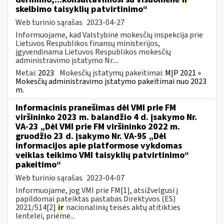
skelbimo taisyklių patvirtinimo“
Web turinio sąrašas
2023-04-27
Informuojame, kad Valstybinė mokesčių inspekcija prie
Lietuvos Respublikos finansų ministerijos,
įgyvendinama Lietuvos Respublikos mokesčių
administravimo įstatymo Nr....
Metai:
2023
Mokesčių įstatymų pakeitimai:
MĮP 2021 »
Mokesčių administravimo įstatymo pakeitimai nuo 2023
m.
Informacinis pranešimas dėl VMI prie FM
viršininko 2023 m. balandžio 4 d. įsakymo Nr.
VA-23 „Dėl VMI prie FM viršininko 2022 m.
gruodžio 23 d. įsakymo Nr. VA-95 „Dėl
informacijos apie platformose vykdomas
veiklas teikimo VMI taisyklių patvirtinimo“
pakeitimo“
Web turinio sąrašas
2023-04-07
Informuojame, jog VMI prie FM[1], atsižvelgusi į
papildomai pateiktas pastabas Direktyvos (ES)
2021/514[2]
ir
nacionalinių teisės aktų atitikties
lentelei, priėmė...