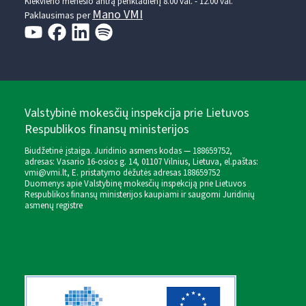
Kiekvieno mėnesio antrą penktadienį 8.00 val. - 12.00 val.
Mano VMI
Paklausimas per
Valstybinė mokesčių inspekcija prie Lietuvos
Respublikos finansų ministerijos
Biudžetinė įstaiga. Juridinio asmens kodas — 188659752,
adresas: Vasario 16-osios g. 14, 01107 Vilnius, Lietuva, el.paštas:
vmi@vmi.lt
, E. pristatymo dėžutės adresas 188659752
Duomenys apie Valstybinę mokesčių inspekciją prie Lietuvos
Respublikos finansų ministerijos kaupiami ir saugomi Juridinių
asmenų registre