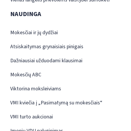
NAUDINGA
Mokesčiai ir jų dydžiai
Atsiskaitymas grynaisiais pinigais
Dažniausiai užduodami klausimai
Mokesčių ABC
Viktorina moksleiviams
VMI kviečia į „Pasimatymą su mokesčiais“
VMI turto aukcionai
Įmonių VDU palyginimas