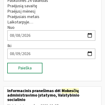
Paskutines 24 valandas
Praėjusią savaitę
Praėjusį mėnesį
Praėjusiais metais
Laikotarpyje…
Nuo
Iki
Paieška
Informacinis pranešimas dėl
Mokesčių
administravimo įstatymo, Valstybinio
socialinio