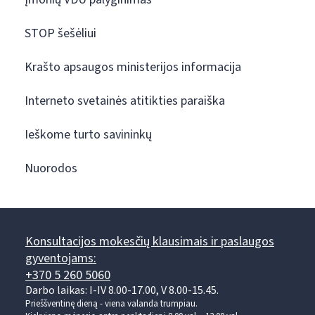
STOP šešėliui
Krašto apsaugos ministerijos informacija
Interneto svetainės atitikties paraiška
Ieškome turto savininkų
Nuorodos
Konsultacijos mokesčių klausimais ir paslaugos
gyventojams:
+370 5 260 5060
Darbo laikas: I-IV 8.00-17.00, V 8.00-15.45.
Prieššventinę dieną - viena valanda trumpiau.