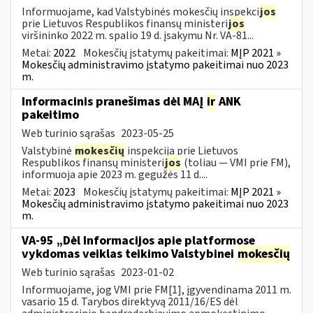
Informuojame, kad Valstybinės mokesčių inspekci
jos
prie Lietuvos Respublikos finansų ministeri
jos
viršininko 2022 m. spalio 19 d. įsakymu Nr. VA-81...
Metai:
2022
Mokesčių įstatymų pakeitimai:
MĮP 2021 »
Mokesčių administravimo įstatymo pakeitimai nuo 2023
m.
Informacinis pranešimas dėl MAĮ
ir
ANK
pakeitimo
Web turinio sąrašas
2023-05-25
Valstybinė
mokesčių
inspekcija prie Lietuvos
Respublikos finansų ministeri
jos
(toliau — VMI prie FM),
informuoja apie 2023 m. gegužės 11 d....
Metai:
2023
Mokesčių įstatymų pakeitimai:
MĮP 2021 »
Mokesčių administravimo įstatymo pakeitimai nuo 2023
m.
VA-95 „Dėl Informacijos apie platformose
vykdomas veiklas teikimo Valstybinei
mokesčių
Web turinio sąrašas
2023-01-02
Informuojame, jog VMI prie FM[1], įgyvendinama 2011 m.
vasario 15 d. Tarybos direktyvą 2011/16/ES dėl