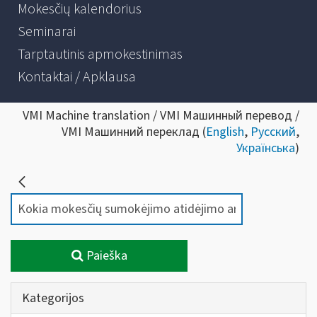
Mokesčių kalendorius
Seminarai
Tarptautinis apmokestinimas
Kontaktai / Apklausa
VMI Machine translation / VMI Машинный перевод /
VMI Машинний переклад (
English
,
Русский
,
Українська
)
Paieška
Kategorijos