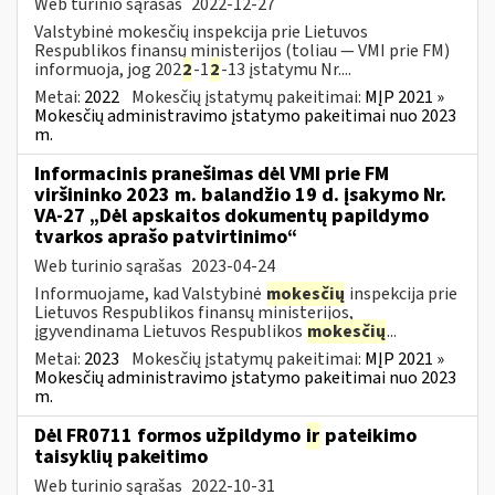
Web turinio sąrašas
2022-12-27
Valstybinė mokesčių inspekcija prie Lietuvos
Respublikos finansų ministerijos (toliau — VMI prie FM)
informuoja, jog 202
2
-1
2
-13 įstatymu Nr....
Metai:
2022
Mokesčių įstatymų pakeitimai:
MĮP 2021 »
Mokesčių administravimo įstatymo pakeitimai nuo 2023
m.
Informacinis pranešimas dėl VMI prie FM
viršininko 2023 m. balandžio 19 d. įsakymo Nr.
VA-27 „Dėl apskaitos dokumentų papildymo
tvarkos aprašo patvirtinimo“
Web turinio sąrašas
2023-04-24
Informuojame, kad Valstybinė
mokesčių
inspekcija prie
Lietuvos Respublikos finansų ministerijos,
įgyvendinama Lietuvos Respublikos
mokesčių
...
Metai:
2023
Mokesčių įstatymų pakeitimai:
MĮP 2021 »
Mokesčių administravimo įstatymo pakeitimai nuo 2023
m.
Dėl FR0711 formos užpildymo
ir
pateikimo
taisyklių pakeitimo
Web turinio sąrašas
2022-10-31