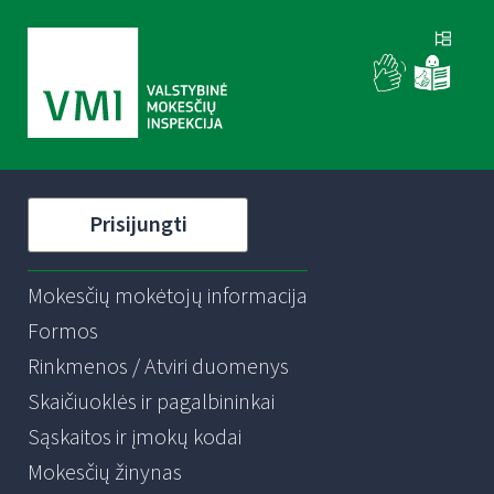
Prisijungti
Mokesčių mokėtojų informacija
Formos
Rinkmenos / Atviri duomenys
Skaičiuoklės ir pagalbininkai
Sąskaitos ir įmokų kodai
Mokesčių žinynas