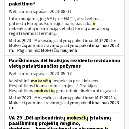
pakeitimo“
Web turinio sąrašas
2023-08-11
Informuojame, jog VMI prie FM[1], atsižvelgusi į
pateiktą Europos Komisijos narių pastabą
ir
nebeaktualią informaciją dėl platformų operatorių
registravimosi terminų,...
Metai:
2023
Mokesčių įstatymų pakeitimai:
MĮP 2021 »
Mokesčių administravimo įstatymo pakeitimai nuo 2023
m.
Pagrindinis:
Mokesčio naujiena
Paaiškinimas dėl Graikijos rezidento rezidavimo
vietą patvirtinančios pažymos
Web turinio sąrašas
2023-05-17
Valstybinė
mokesčių
inspekcija prie Lietuvos
Respublikos finansų ministerijos, iš Graikijos
Respublikos
mokesčių
generalinio direktorato gavusi...
Metai:
2023
Mokesčių įstatymų pakeitimai:
MĮP 2021 »
Mokesčių administravimo įstatymo pakeitimai nuo 2023
m.
VA-29 „Dėl apibendrintų
mokesčių
įstatymų
paaiškinimų projektų rengimo,
derinimo,...konsultavimosi su visuomene
ir