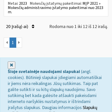
Metai:
2023
Mokesčių įstatymų pakeitimai:
MĮP 2021 »
Mokesčių administravimo įstatymo pakeitimai nuo 2023
m.
20 Įrašų(-ai)
Rodoma nuo 1 iki 12 iš 12 irašų.
1
Uždaryti
Šioje svetainėje naudojami slapukai
(angl.
cookies). Būtinieji slapukai įdiegiami automatiškai
ir jiems nėra reikalingas Jūsų sutikimas. Taip pat
galite sutikti ir su kitų slapukų naudojimu. Savo
sutikimą bet kada galėsite atšaukti pakeisdami
interneto naršyklės nustatymus ir ištrindami
įrašytus slapukus. Daugiau informacijos
Slapukų