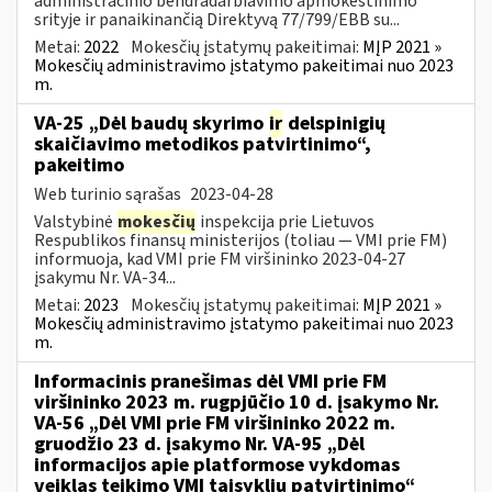
administracinio bendradarbiavimo apmokestinimo
srityje ir panaikinančią Direktyvą 77/799/EBB su...
Metai:
2022
Mokesčių įstatymų pakeitimai:
MĮP 2021 »
Mokesčių administravimo įstatymo pakeitimai nuo 2023
m.
VA-25 „Dėl baudų skyrimo
ir
delspinigių
skaičiavimo metodikos patvirtinimo“,
pakeitimo
Web turinio sąrašas
2023-04-28
Valstybinė
mokesčių
inspekcija prie Lietuvos
Respublikos finansų ministerijos (toliau ― VMI prie FM)
informuoja, kad VMI prie FM viršininko 2023-04-27
įsakymu Nr. VA-34...
Metai:
2023
Mokesčių įstatymų pakeitimai:
MĮP 2021 »
Mokesčių administravimo įstatymo pakeitimai nuo 2023
m.
Informacinis pranešimas dėl VMI prie FM
viršininko 2023 m. rugpjūčio 10 d. įsakymo Nr.
VA-56 „Dėl VMI prie FM viršininko 2022 m.
gruodžio 23 d. įsakymo Nr. VA-95 „Dėl
informacijos apie platformose vykdomas
veiklas teikimo VMI taisyklių patvirtinimo“