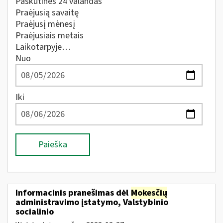
Paskutines 24 valandas
Praėjusią savaitę
Praėjusį mėnesį
Praėjusiais metais
Laikotarpyje…
Nuo
Iki
Paieška
Informacinis pranešimas dėl
Mokesčių
administravimo įstatymo, Valstybinio
socialinio