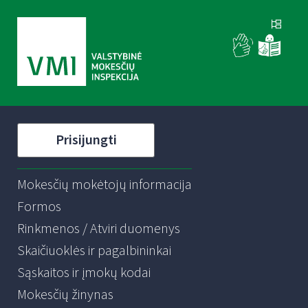
Prisijungti
Mokesčių mokėtojų informacija
Formos
Rinkmenos / Atviri duomenys
Skaičiuoklės ir pagalbininkai
Sąskaitos ir įmokų kodai
Mokesčių žinynas