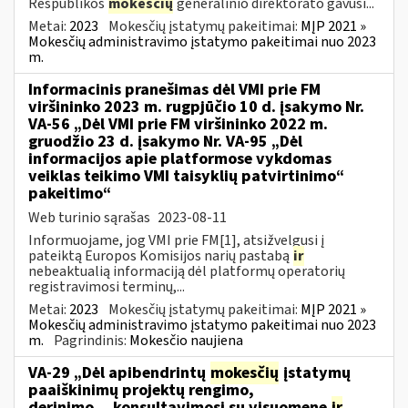
Respublikos
mokesčių
generalinio direktorato gavusi...
Metai:
2023
Mokesčių įstatymų pakeitimai:
MĮP 2021 »
Mokesčių administravimo įstatymo pakeitimai nuo 2023
m.
Informacinis pranešimas dėl VMI prie FM
viršininko 2023 m. rugpjūčio 10 d. įsakymo Nr.
VA-56 „Dėl VMI prie FM viršininko 2022 m.
gruodžio 23 d. įsakymo Nr. VA-95 „Dėl
informacijos apie platformose vykdomas
veiklas teikimo VMI taisyklių patvirtinimo“
pakeitimo“
Web turinio sąrašas
2023-08-11
Informuojame, jog VMI prie FM[1], atsižvelgusi į
pateiktą Europos Komisijos narių pastabą
ir
nebeaktualią informaciją dėl platformų operatorių
registravimosi terminų,...
Metai:
2023
Mokesčių įstatymų pakeitimai:
MĮP 2021 »
Mokesčių administravimo įstatymo pakeitimai nuo 2023
m.
Pagrindinis:
Mokesčio naujiena
VA-29 „Dėl apibendrintų
mokesčių
įstatymų
paaiškinimų projektų rengimo,
derinimo,...konsultavimosi su visuomene
ir