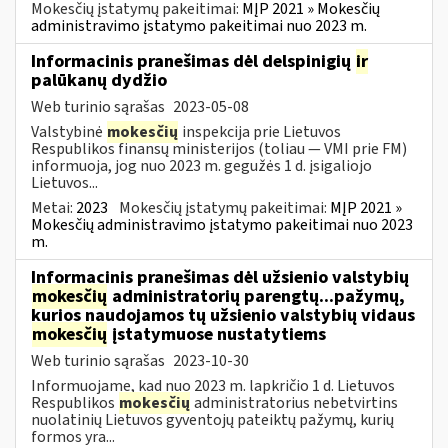
Mokesčių įstatymų pakeitimai:
MĮP 2021 » Mokesčių
administravimo įstatymo pakeitimai nuo 2023 m.
Informacinis pranešimas dėl delspinigių
ir
palūkanų dydžio
Web turinio sąrašas
2023-05-08
Valstybinė
mokesčių
inspekcija prie Lietuvos
Respublikos finansų ministerijos (toliau — VMI prie FM)
informuoja, jog nuo 2023 m. gegužės 1 d. įsigaliojo
Lietuvos...
Metai:
2023
Mokesčių įstatymų pakeitimai:
MĮP 2021 »
Mokesčių administravimo įstatymo pakeitimai nuo 2023
m.
Informacinis pranešimas dėl užsienio valstybių
mokesčių
administratorių parengtų...pažymų,
kurios naudojamos tų užsienio valstybių vidaus
mokesčių
įstatymuose nustatytiems
Web turinio sąrašas
2023-10-30
Informuojame, kad nuo 2023 m. lapkričio 1 d. Lietuvos
Respublikos
mokesčių
administratorius nebetvirtins
nuolatinių Lietuvos gyventojų pateiktų pažymų, kurių
formos yra...