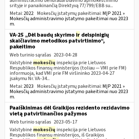
administracinio bendradarbiavimo apmokestinimo
srityje ir panaikinančią Direktyvą 77/799/EBB su...
Metai:
2022
Mokesčių įstatymų pakeitimai:
MĮP 2021 »
Mokesčių administravimo įstatymo pakeitimai nuo 2023
m.
VA-25 „Dėl baudų skyrimo
ir
delspinigių
skaičiavimo metodikos patvirtinimo“,
pakeitimo
Web turinio sąrašas
2023-04-28
Valstybinė
mokesčių
inspekcija prie Lietuvos
Respublikos finansų ministerijos (toliau ― VMI prie FM)
informuoja, kad VMI prie FM viršininko 2023-04-27
įsakymu Nr. VA-34...
Metai:
2023
Mokesčių įstatymų pakeitimai:
MĮP 2021 »
Mokesčių administravimo įstatymo pakeitimai nuo 2023
m.
Paaiškinimas dėl Graikijos rezidento rezidavimo
vietą patvirtinančios pažymos
Web turinio sąrašas
2023-05-17
Valstybinė
mokesčių
inspekcija prie Lietuvos
Respublikos finansų ministerijos, iš Graikijos