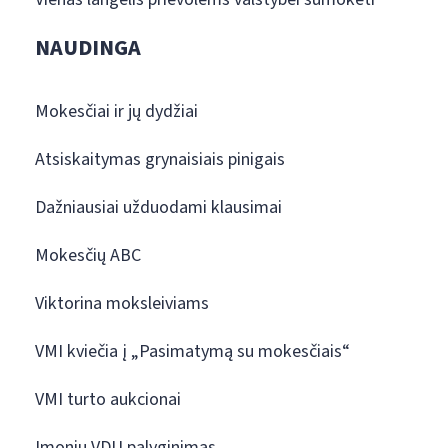
NAUDINGA
Mokesčiai ir jų dydžiai
Atsiskaitymas grynaisiais pinigais
Dažniausiai užduodami klausimai
Mokesčių ABC
Viktorina moksleiviams
VMI kviečia į „Pasimatymą su mokesčiais“
VMI turto aukcionai
Įmonių VDU palyginimas