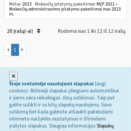
Metai:
2023
Mokesčių įstatymų pakeitimai:
MĮP 2021 »
Mokesčių administravimo įstatymo pakeitimai nuo 2023
m.
20 Įrašų(-ai)
Rodoma nuo 1 iki 12 iš 12 irašų.
1
Uždaryti
Šioje svetainėje naudojami slapukai
(angl.
cookies). Būtinieji slapukai įdiegiami automatiškai
ir jiems nėra reikalingas Jūsų sutikimas. Taip pat
galite sutikti ir su kitų slapukų naudojimu. Savo
sutikimą bet kada galėsite atšaukti pakeisdami
interneto naršyklės nustatymus ir ištrindami
įrašytus slapukus. Daugiau informacijos
Slapukų