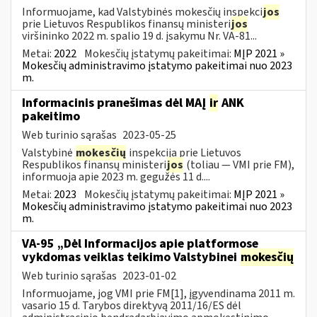
Informuojame, kad Valstybinės mokesčių inspekci
jos
prie Lietuvos Respublikos finansų ministeri
jos
viršininko 2022 m. spalio 19 d. įsakymu Nr. VA-81...
Metai:
2022
Mokesčių įstatymų pakeitimai:
MĮP 2021 »
Mokesčių administravimo įstatymo pakeitimai nuo 2023
m.
Informacinis pranešimas dėl MAĮ
ir
ANK
pakeitimo
Web turinio sąrašas
2023-05-25
Valstybinė
mokesčių
inspekcija prie Lietuvos
Respublikos finansų ministeri
jos
(toliau — VMI prie FM),
informuoja apie 2023 m. gegužės 11 d....
Metai:
2023
Mokesčių įstatymų pakeitimai:
MĮP 2021 »
Mokesčių administravimo įstatymo pakeitimai nuo 2023
m.
VA-95 „Dėl Informacijos apie platformose
vykdomas veiklas teikimo Valstybinei
mokesčių
Web turinio sąrašas
2023-01-02
Informuojame, jog VMI prie FM[1], įgyvendinama 2011 m.
vasario 15 d. Tarybos direktyvą 2011/16/ES dėl