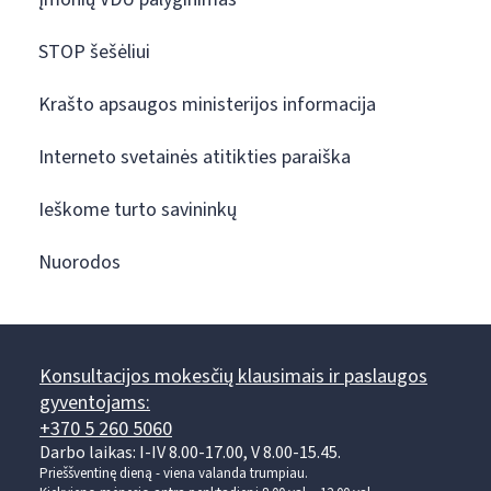
STOP šešėliui
Krašto apsaugos ministerijos informacija
Interneto svetainės atitikties paraiška
Ieškome turto savininkų
Nuorodos
Konsultacijos mokesčių klausimais ir paslaugos
gyventojams:
+370 5 260 5060
Darbo laikas: I-IV 8.00-17.00, V 8.00-15.45.
Prieššventinę dieną - viena valanda trumpiau.