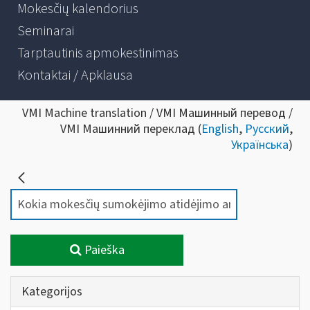
Mokesčių kalendorius
Seminarai
Tarptautinis apmokestinimas
Kontaktai / Apklausa
VMI Machine translation / VMI Машинный перевод /
VMI Машинний переклад (
English
,
Русский
,
Українська
)
Paieška
Kategorijos