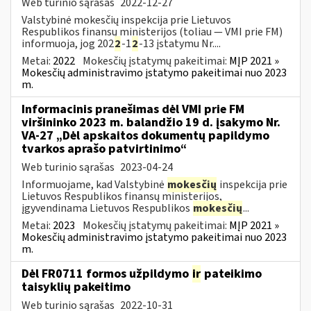
Web turinio sąrašas
2022-12-27
Valstybinė mokesčių inspekcija prie Lietuvos
Respublikos finansų ministerijos (toliau — VMI prie FM)
informuoja, jog 202
2
-1
2
-13 įstatymu Nr....
Metai:
2022
Mokesčių įstatymų pakeitimai:
MĮP 2021 »
Mokesčių administravimo įstatymo pakeitimai nuo 2023
m.
Informacinis pranešimas dėl VMI prie FM
viršininko 2023 m. balandžio 19 d. įsakymo Nr.
VA-27 „Dėl apskaitos dokumentų papildymo
tvarkos aprašo patvirtinimo“
Web turinio sąrašas
2023-04-24
Informuojame, kad Valstybinė
mokesčių
inspekcija prie
Lietuvos Respublikos finansų ministerijos,
įgyvendinama Lietuvos Respublikos
mokesčių
...
Metai:
2023
Mokesčių įstatymų pakeitimai:
MĮP 2021 »
Mokesčių administravimo įstatymo pakeitimai nuo 2023
m.
Dėl FR0711 formos užpildymo
ir
pateikimo
taisyklių pakeitimo
Web turinio sąrašas
2022-10-31