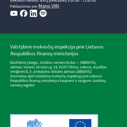
Kiekvieno mėnesio antrą penktadienį 8.00 val. - 12.00 val.
Mano VMI
Paklausimas per
Valstybinė mokesčių inspekcija prie Lietuvos
Respublikos finansų ministerijos
Biudžetinė įstaiga. Juridinio asmens kodas — 188659752,
adresas: Vasario 16-osios g. 14, 01107 Vilnius, Lietuva, el.paštas:
vmi@vmi.lt
, E. pristatymo dėžutės adresas 188659752
Duomenys apie Valstybinę mokesčių inspekciją prie Lietuvos
Respublikos finansų ministerijos kaupiami ir saugomi Juridinių
asmenų registre