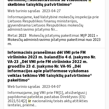
skelbimo taisyklių patvirtinimo“
Web turinio sąrašas
2023-04-27
Informuojame, kad Valstybinė mokesčių inspekcija prie
Lietuvos Respublikos finansų ministerijos,
įgyvendinama Lietuvos Respublikos mokesčių
administravimo įstatymo Nr....
Metai:
2023
Mokesčių įstatymų pakeitimai:
MĮP 2021 »
Mokesčių administravimo įstatymo pakeitimai nuo 2023
m.
Informacinis pranešimas dėl VMI prie FM
viršininko 2023 m. balandžio 4 d. įsakymo Nr.
VA-23 „Dėl VMI prie FM viršininko 2022 m.
gruodžio 23 d. įsakymo Nr. VA-95 „Dėl
informacijos apie platformose vykdomas
veiklas teikimo VMI taisyklių patvirtinimo“
pakeitimo“
Web turinio sąrašas
2023-04-07
Informuojame, jog VMI prie FM[1], atsižvelgusi į
papildomai pateiktas pastabas Direktyvos (ES)
2021/514[2]
ir
nacionalinių teisės aktų atitikties
lentelei, priėmė...