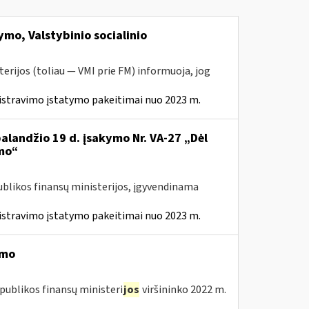
mo, Valstybinio socialinio
erijos (toliau — VMI prie FM) informuoja, jog
istravimo įstatymo pakeitimai nuo 2023 m.
balandžio 19 d. įsakymo Nr. VA-27 „Dėl
mo“
ublikos finansų ministerijos, įgyvendinama
istravimo įstatymo pakeitimai nuo 2023 m.
imo
publikos finansų ministeri
jos
viršininko 2022 m.