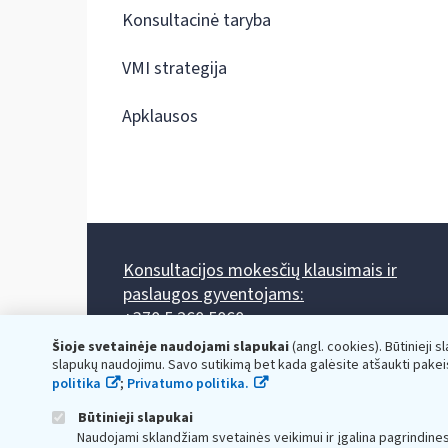
Konsultacinė taryba
VMI strategija
Apklausos
Konsultacijos mokesčių klausimais ir
paslaugos gyventojams:
+370 5 260 5060
Darbo laikas: I-IV 8.00-17.00, V 8.00-15.45.
Šioje svetainėje naudojami slapukai
(angl. cookies). Būtinieji s
Prieššventinę dieną - viena valanda trumpiau.
slapukų naudojimu. Savo sutikimą bet kada galėsite atšaukti pakei
Kiekvieno mėnesio antrą penktadienį 8.00 val. - 12.00 val.
politika
;
Privatumo politika.
Mano VMI
Paklausimas per
Būtinieji slapukai
Naudojami sklandžiam svetainės veikimui ir įgalina pagrindine