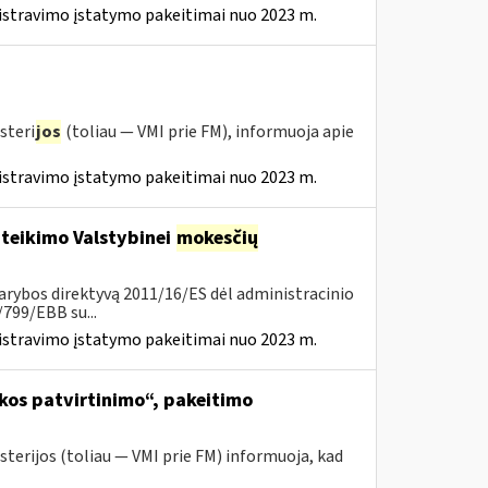
istravimo įstatymo pakeitimai nuo 2023 m.
steri
jos
(toliau — VMI prie FM), informuoja apie
istravimo įstatymo pakeitimai nuo 2023 m.
 teikimo Valstybinei
mokesčių
arybos direktyvą 2011/16/ES dėl administracinio
799/EBB su...
istravimo įstatymo pakeitimai nuo 2023 m.
kos patvirtinimo“, pakeitimo
sterijos (toliau ― VMI prie FM) informuoja, kad