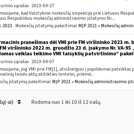
urinio sąrašas
2023-04-27
muojame, kad Valstybinė mokesčių inspekcija prie Lietuvos Respub
vos Respublikos mokesčių administravimo įstatymo Nr....
:
2023
Mokesčių įstatymų pakeitimai:
MĮP 2021 » Mokesčių admin
rmacinis pranešimas dėl VMI prie FM viršininko 2023 m. b
 FM viršininko 2022 m. gruodžio 23 d. įsakymo Nr. VA-95
omas veiklas teikimo VMI taisyklių patvirtinimo“ pake
urinio sąrašas
2023-04-07
muojame, jog VMI prie FM[1], atsižvelgusi į papildomai pateiktas 
nalinių teisės aktų atitikties lentelei, priėmė...
čių įstatymų pakeitimai:
MĮP 2021 » Mokesčių administravimo įs
šų(-ai)
Rodoma nuo 1 iki 10 iš 12 irašų.