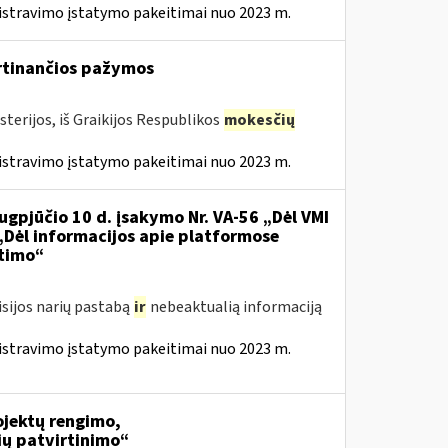
istravimo įstatymo pakeitimai nuo 2023 m.
irtinančios pažymos
terijos, iš Graikijos Respublikos
mokesčių
istravimo įstatymo pakeitimai nuo 2023 m.
ugpjūčio 10 d. įsakymo Nr. VA-56 „Dėl VMI
 „Dėl informacijos apie platformose
itimo“
isijos narių pastabą
ir
nebeaktualią informaciją
istravimo įstatymo pakeitimai nuo 2023 m.
jektų rengimo,
ių patvirtinimo“