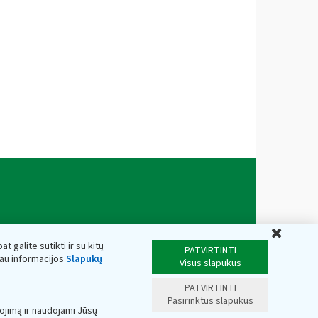
Uždar
t galite sutikti ir su kitų
PATVIRTINTI
iau informacijos
Slapukų
Visus slapukus
PATVIRTINTI
Pasirinktus slapukus
ojimą ir naudojami Jūsų