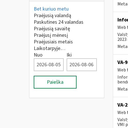
Metai
Bet kuriuo metu
Praėjusią valandą
Info
Paskutines 24 valandas
Web t
Praėjusią savaitę
Valst
Praėjusį mėnesį
2023 
Praėjusiais metais
Metai
Laikotarpyje…
Nuo
Iki
VA-9
Web t
Infor
Paieška
bendr
Metai
VA-2
Web t
Valst
VMI p