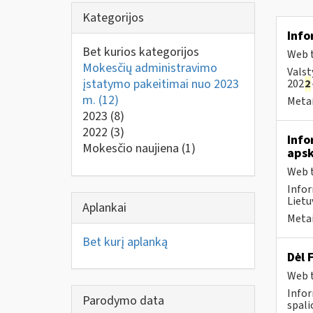
Kategorijos
Info
Bet kurios kategorijos
Web t
Mokesčių administravimo
Valst
įstatymo pakeitimai nuo 2023
202
2
m.
(12)
Metai
2023
(8)
2022
(3)
Info
Mokesčio naujiena
(1)
apsk
Web t
Infor
Lietu
Aplankai
Metai
Bet kurį aplanką
Dėl 
Web t
Infor
Parodymo data
spali