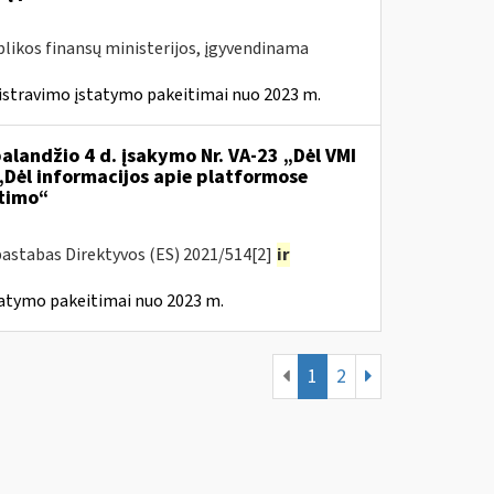
likos finansų ministerijos, įgyvendinama
istravimo įstatymo pakeitimai nuo 2023 m.
alandžio 4 d. įsakymo Nr. VA-23 „Dėl VMI
 „Dėl informacijos apie platformose
itimo“
pastabas Direktyvos (ES) 2021/514[2]
ir
tatymo pakeitimai nuo 2023 m.
1
2