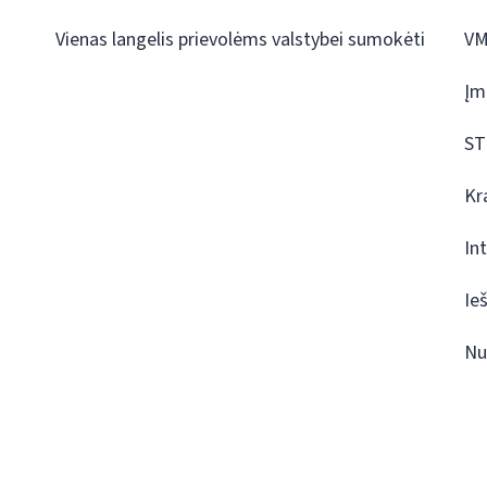
Vienas langelis prievolėms valstybei sumokėti
VM
Įm
ST
Kr
In
Ie
Nu