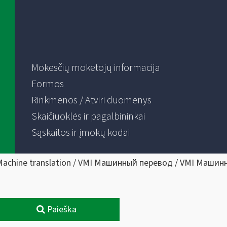
Mokesčių mokėtojų informacija
Formos
Rinkmenos / Atviri duomenys
Skaičiuoklės ir pagalbininkai
Sąskaitos ir įmokų kodai
Machine translation / VMI Машинный перевод / VMI Машин
Paieška