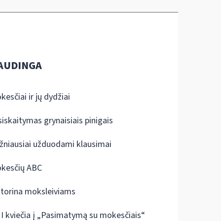
AUDINGA
kesčiai ir jų dydžiai
siskaitymas grynaisiais pinigais
žniausiai užduodami klausimai
kesčių ABC
ktorina moksleiviams
I kviečia į „Pasimatymą su mokesčiais“