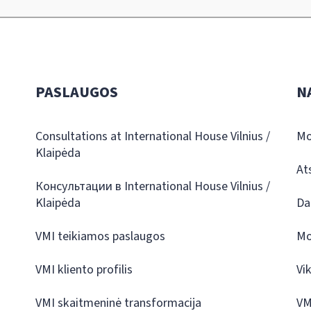
PASLAUGOS
N
Consultations at International House Vilnius /
Mo
Klaipėda
At
Консультации в International House Vilnius /
Klaipėda
Da
VMI teikiamos paslaugos
Mo
VMI kliento profilis
Vi
VMI skaitmeninė transformacija
VM