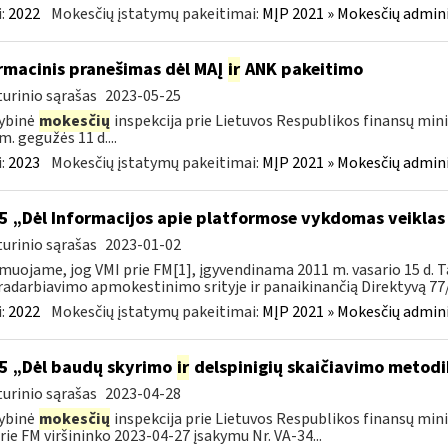
:
2022
Mokesčių įstatymų pakeitimai:
MĮP 2021 » Mokesčių admin
rmacinis pranešimas dėl MAĮ
ir
ANK pakeitimo
urinio sąrašas
2023-05-25
ybinė
mokesčių
inspekcija prie Lietuvos Respublikos finansų mini
m. gegužės 11 d....
:
2023
Mokesčių įstatymų pakeitimai:
MĮP 2021 » Mokesčių admin
5 „Dėl Informacijos apie platformose vykdomas veiklas
urinio sąrašas
2023-01-02
muojame, jog VMI prie FM[1], įgyvendinama 2011 m. vasario 15 d. T
adarbiavimo apmokestinimo srityje ir panaikinančią Direktyvą 77/
:
2022
Mokesčių įstatymų pakeitimai:
MĮP 2021 » Mokesčių admin
5 „Dėl baudų skyrimo
ir
delspinigių skaičiavimo metodi
urinio sąrašas
2023-04-28
ybinė
mokesčių
inspekcija prie Lietuvos Respublikos finansų mini
rie FM viršininko 2023-04-27 įsakymu Nr. VA-34...