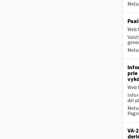
Metai
Paai
Web t
Valst
gener
Metai
Info
prie
vykd
Web t
Infor
dėl p
Metai
Pagri
VA-2
deri