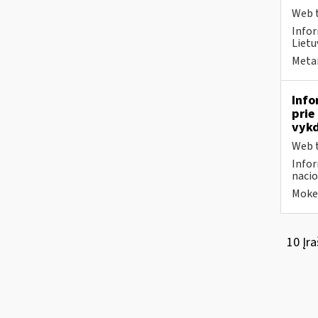
Web t
Infor
Lietu
Metai
Info
prie
vykd
Web t
Infor
nacio
Mokes
10 Įra