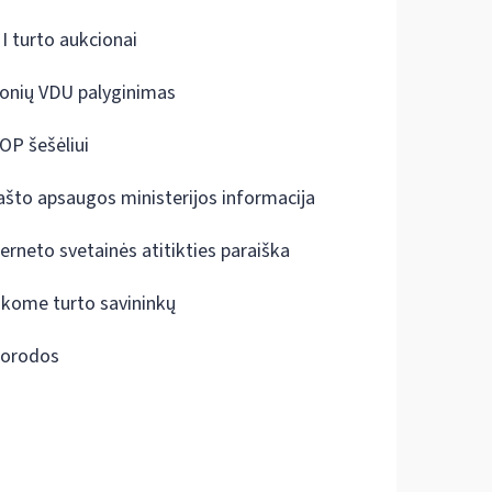
I turto aukcionai
onių VDU palyginimas
OP šešėliui
ašto apsaugos ministerijos informacija
terneto svetainės atitikties paraiška
škome turto savininkų
orodos