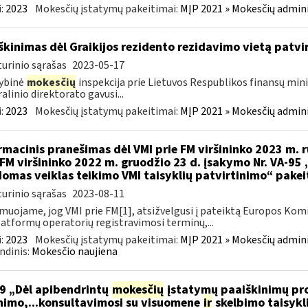
:
2023
Mokesčių įstatymų pakeitimai:
MĮP 2021 » Mokesčių admin
škinimas dėl Graikijos rezidento rezidavimo vietą patv
urinio sąrašas
2023-05-17
ybinė
mokesčių
inspekcija prie Lietuvos Respublikos finansų minis
alinio direktorato gavusi...
:
2023
Mokesčių įstatymų pakeitimai:
MĮP 2021 » Mokesčių admin
rmacinis pranešimas dėl VMI prie FM viršininko 2023 m. r
 FM viršininko 2022 m. gruodžio 23 d. įsakymo Nr. VA-95
omas veiklas teikimo VMI taisyklių patvirtinimo“ pake
urinio sąrašas
2023-08-11
muojame, jog VMI prie FM[1], atsižvelgusi į pateiktą Europos Kom
latformų operatorių registravimosi terminų,...
:
2023
Mokesčių įstatymų pakeitimai:
MĮP 2021 » Mokesčių admin
ndinis:
Mokesčio naujiena
9 „Dėl apibendrintų
mokesčių
įstatymų paaiškinimų pro
nimo,...konsultavimosi su visuomene
ir
skelbimo taisykl