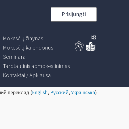
Prisijungti
Mokesčių žinynas
Mokesčių kalendorius
Seminarai
Tarptautinis apmokestinimas
Kontaktai / Apklausa
ний переклад (
English
,
Русский
,
Українська
)