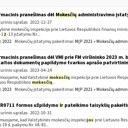
rmacinis pranešimas dėl
Mokesčių
administravimo įstaty
urinio sąrašas
2022-12-27
ybinė mokesčių inspekcija prie Lietuvos Respublikos finansų minist
-1
2
-13 įstatymu Nr....
:
2022
Mokesčių įstatymų pakeitimai:
MĮP 2021 » Mokesčių admin
rmacinis pranešimas dėl VMI prie FM viršininko 2023 m. 
aitos dokumentų papildymo tvarkos aprašo patvirtini
urinio sąrašas
2023-04-24
muojame, kad Valstybinė
mokesčių
inspekcija prie Lietuvos Resp
vos Respublikos
mokesčių
...
:
2023
Mokesčių įstatymų pakeitimai:
MĮP 2021 » Mokesčių admin
FR0711 formos užpildymo
ir
pateikimo taisyklių pakeit
urinio sąrašas
2022-10-31
muojame, kad Valstybinės mokesčių inspekci
jos
prie Lietuvos Res
o 19 d. įsakymu Nr. VA-81...