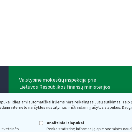
Valstybinė mokesčių inspekcija prie
Lietuvos Respublikos finansų ministerijos
Biudžetinė įstaiga. Juridinio asmens kodas — 188659752,
adresas: Vasario 16-osios g. 14, 01107 Vilnius, Lietuva,
lapukai įdiegiami automatiškai ir jiems nėra reikalingas Jūsų sutikimas. Taip pa
el.paštas:
vmi@vmi.lt
, E. pristatymo dėžutės adresas
sdami interneto naršyklės nustatymus ir ištrindami įrašytus slapukus. Daug
188659752
Duomenys apie Valstybinę mokesčių inspekciją prie
Lietuvos Respublikos finansų ministerijos kaupiami ir
Analitiniai slapukai
saugomi Juridinių asmenų registre
s svetainės
Renka statistinę informaciją apie svetainės naud