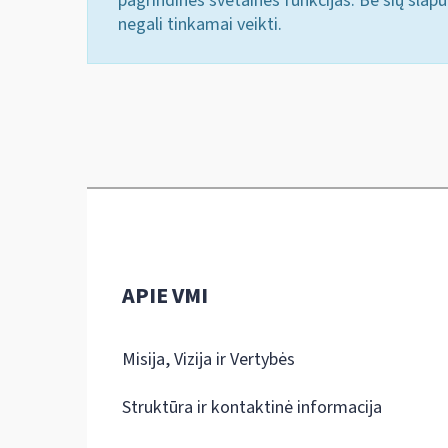
pagrindines svetainės funkcijas. Be šių slap
negali tinkamai veikti.
APIE VMI
Misija, Vizija ir Vertybės
Struktūra ir kontaktinė informacija