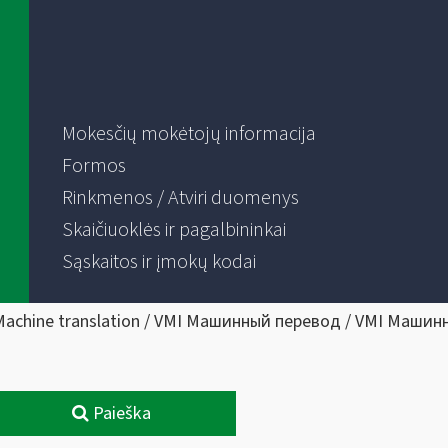
Mokesčių mokėtojų informacija
Formos
Rinkmenos / Atviri duomenys
Skaičiuoklės ir pagalbininkai
Sąskaitos ir įmokų kodai
Machine translation / VMI Машинный перевод / VMI Машин
Paieška