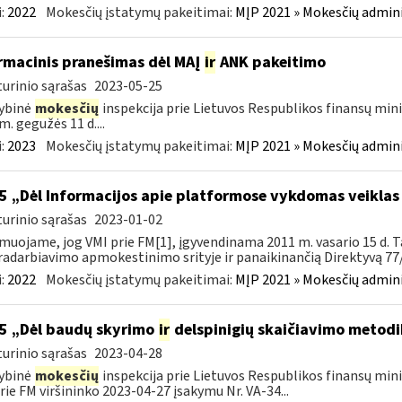
:
2022
Mokesčių įstatymų pakeitimai:
MĮP 2021 » Mokesčių admin
rmacinis pranešimas dėl MAĮ
ir
ANK pakeitimo
urinio sąrašas
2023-05-25
ybinė
mokesčių
inspekcija prie Lietuvos Respublikos finansų mini
m. gegužės 11 d....
:
2023
Mokesčių įstatymų pakeitimai:
MĮP 2021 » Mokesčių admin
5 „Dėl Informacijos apie platformose vykdomas veiklas
urinio sąrašas
2023-01-02
muojame, jog VMI prie FM[1], įgyvendinama 2011 m. vasario 15 d. T
adarbiavimo apmokestinimo srityje ir panaikinančią Direktyvą 77/
:
2022
Mokesčių įstatymų pakeitimai:
MĮP 2021 » Mokesčių admin
5 „Dėl baudų skyrimo
ir
delspinigių skaičiavimo metodi
urinio sąrašas
2023-04-28
ybinė
mokesčių
inspekcija prie Lietuvos Respublikos finansų mini
rie FM viršininko 2023-04-27 įsakymu Nr. VA-34...