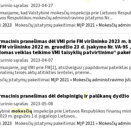
urinio sąrašas
2023-04-27
muojame, kad Valstybinė mokesčių inspekcija prie Lietuvos Respub
vos Respublikos mokesčių administravimo įstatymo Nr....
:
2023
Mokesčių įstatymų pakeitimai:
MĮP 2021 » Mokesčių admin
rmacinis pranešimas dėl VMI prie FM viršininko 2023 m. b
 FM viršininko 2022 m. gruodžio 23 d. įsakymo Nr. VA-95
omas veiklas teikimo VMI taisyklių patvirtinimo“ pake
urinio sąrašas
2023-04-07
muojame, jog VMI prie FM[1], atsižvelgusi į papildomai pateiktas 
nalinių teisės aktų atitikties lentelei, priėmė...
čių įstatymų pakeitimai:
MĮP 2021 » Mokesčių administravimo įs
rmacinis pranešimas dėl delspinigių
ir
palūkanų dydžio
urinio sąrašas
2023-05-08
ybinė
mokesčių
inspekcija prie Lietuvos Respublikos finansų mini
023 m. gegužės 1 d. įsigaliojo Lietuvos...
:
2023
Mokesčių įstatymų pakeitimai:
MĮP 2021 » Mokesčių admin