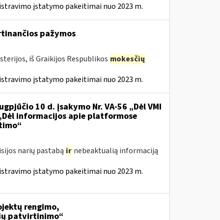
istravimo įstatymo pakeitimai nuo 2023 m.
irtinančios pažymos
terijos, iš Graikijos Respublikos
mokesčių
istravimo įstatymo pakeitimai nuo 2023 m.
ugpjūčio 10 d. įsakymo Nr. VA-56 „Dėl VMI
 „Dėl informacijos apie platformose
itimo“
isijos narių pastabą
ir
nebeaktualią informaciją
istravimo įstatymo pakeitimai nuo 2023 m.
jektų rengimo,
ių patvirtinimo“