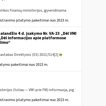
likos finansų ministerijos, įgyvendinama
istravimo įstatymo pakeitimai nuo 2023 m.
alandžio 4 d. įsakymo Nr. VA-23 „Dėl VMI
 „Dėl informacijos apie platformose
itimo“
pastabas Direktyvos (ES) 2021/514[2]
ir
tatymo pakeitimai nuo 2023 m.
sterijos (toliau — VMI prie FM) informuoja, jog
istravimo įstatymo pakeitimai nuo 2023 m.