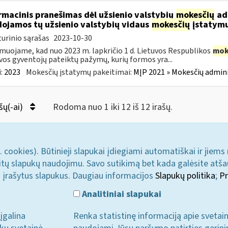
rmacinis pranešimas dėl užsienio valstybių
mokesčių
adm
ojamos tų užsienio valstybių vidaus
mokesčių
įstatymu
urinio sąrašas
2023-10-30
muojame, kad nuo 2023 m. lapkričio 1 d. Lietuvos Respublikos
mok
vos gyventojų pateiktų pažymų, kurių formos yra...
:
2023
Mokesčių įstatymų pakeitimai:
MĮP 2021 » Mokesčių admin
šų(-ai)
Rodoma nuo 1 iki 12 iš 12 irašų.
. cookies). Būtinieji slapukai įdiegiami automatiškai ir jiems
u kitų slapukų naudojimu. Savo sutikimą bet kada galėsite atš
i įrašytus slapukus. Daugiau informacijos
Slapukų politika
;
Pr
Analitiniai slapukai
įgalina
Renka statistinę informaciją apie svetai