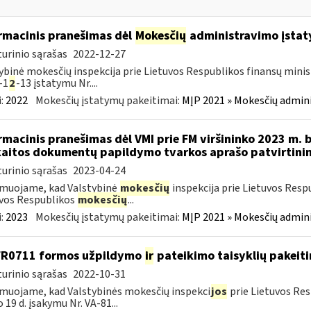
rmacinis pranešimas dėl
Mokesčių
administravimo įstaty
urinio sąrašas
2022-12-27
ybinė mokesčių inspekcija prie Lietuvos Respublikos finansų minist
-1
2
-13 įstatymu Nr....
:
2022
Mokesčių įstatymų pakeitimai:
MĮP 2021 » Mokesčių admin
rmacinis pranešimas dėl VMI prie FM viršininko 2023 m. 
aitos dokumentų papildymo tvarkos aprašo patvirtini
urinio sąrašas
2023-04-24
muojame, kad Valstybinė
mokesčių
inspekcija prie Lietuvos Resp
vos Respublikos
mokesčių
...
:
2023
Mokesčių įstatymų pakeitimai:
MĮP 2021 » Mokesčių admin
FR0711 formos užpildymo
ir
pateikimo taisyklių pakeit
urinio sąrašas
2022-10-31
muojame, kad Valstybinės mokesčių inspekci
jos
prie Lietuvos Res
o 19 d. įsakymu Nr. VA-81...