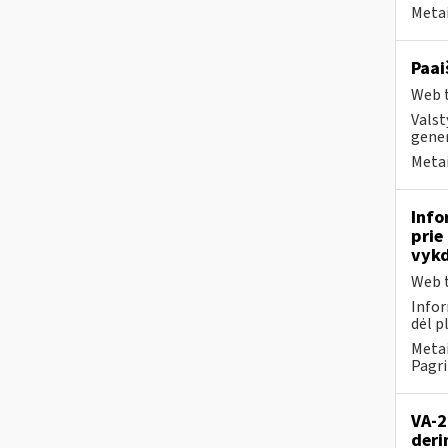
Metai
Paai
Web t
Valst
gener
Metai
Info
prie
vykd
Web t
Infor
dėl p
Metai
Pagri
VA-2
deri