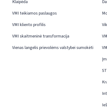
Klaipėda
Da
VMI teikiamos paslaugos
Mo
VMI kliento profilis
Vi
VMI skaitmeninė transformacija
VM
Vienas langelis prievolėms valstybei sumokėti
VM
Įm
ST
Kr
In
Ie