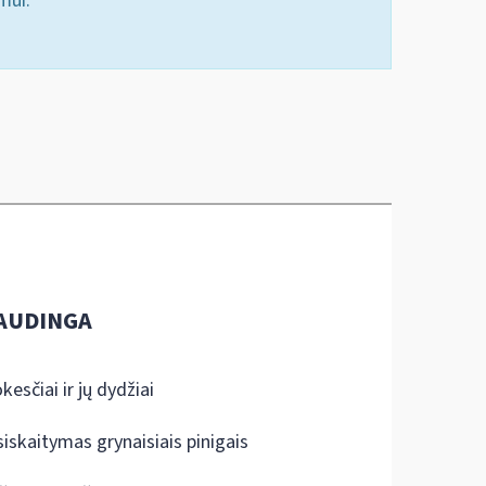
mui.
AUDINGA
kesčiai ir jų dydžiai
siskaitymas grynaisiais pinigais