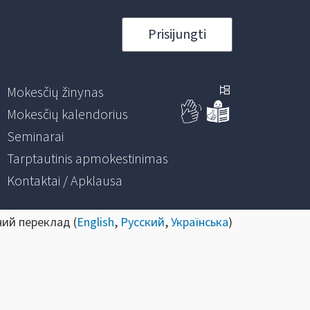
Prisijungti
Mokesčių žinynas
Mokesčių kalendorius
Seminarai
Tarptautinis apmokestinimas
Kontaktai / Apklausa
ний переклад (
English
,
Русский
,
Українська
)