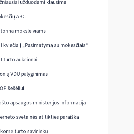
žniausiai užduodami klausimai
kesčių ABC
ktorina moksleiviams
I kviečia į „Pasimatymą su mokesčiais“
I turto aukcionai
onių VDU palyginimas
OP šešėliui
ašto apsaugos ministerijos informacija
terneto svetainės atitikties paraiška
škome turto savininkų