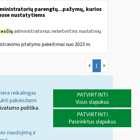
inistratorių parengtų...pažymų, kurios
ose nustatytiems
esčių
administratorius nebetvirtins nuolatinių
istravimo įstatymo pakeitimai nuo 2023 m.
1
 nėra reikalingas
PATVIRTINTI
aukti pakeisdami
Visus slapukus
ivatumo politika.
PATVIRTINTI
Pasirinktus slapukus
nės naudojimą ir