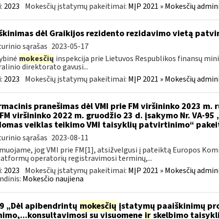
:
2023
Mokesčių įstatymų pakeitimai:
MĮP 2021 » Mokesčių admin
škinimas dėl Graikijos rezidento rezidavimo vietą patv
urinio sąrašas
2023-05-17
ybinė
mokesčių
inspekcija prie Lietuvos Respublikos finansų minis
alinio direktorato gavusi...
:
2023
Mokesčių įstatymų pakeitimai:
MĮP 2021 » Mokesčių admin
rmacinis pranešimas dėl VMI prie FM viršininko 2023 m. r
 FM viršininko 2022 m. gruodžio 23 d. įsakymo Nr. VA-95
omas veiklas teikimo VMI taisyklių patvirtinimo“ pake
urinio sąrašas
2023-08-11
muojame, jog VMI prie FM[1], atsižvelgusi į pateiktą Europos Kom
latformų operatorių registravimosi terminų,...
:
2023
Mokesčių įstatymų pakeitimai:
MĮP 2021 » Mokesčių admin
ndinis:
Mokesčio naujiena
9 „Dėl apibendrintų
mokesčių
įstatymų paaiškinimų pro
nimo,...konsultavimosi su visuomene
ir
skelbimo taisykl