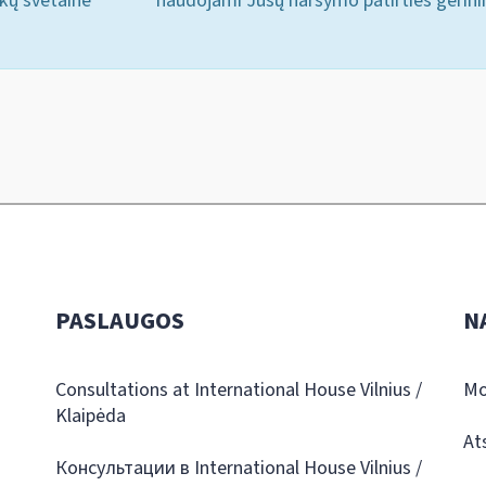
ukų svetainė
naudojami Jūsų naršymo patirties gerini
PASLAUGOS
N
Consultations at International House Vilnius /
Mo
Klaipėda
At
Консультации в International House Vilnius /