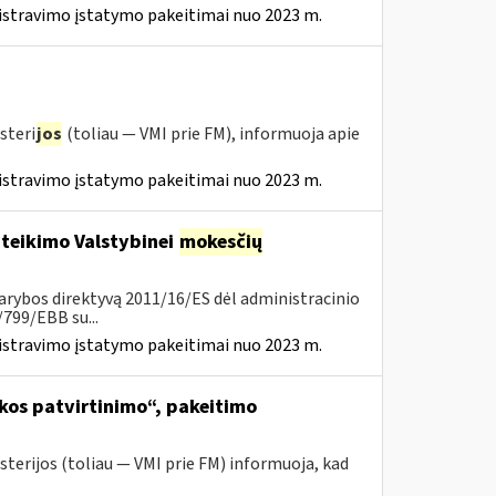
istravimo įstatymo pakeitimai nuo 2023 m.
steri
jos
(toliau — VMI prie FM), informuoja apie
istravimo įstatymo pakeitimai nuo 2023 m.
 teikimo Valstybinei
mokesčių
arybos direktyvą 2011/16/ES dėl administracinio
799/EBB su...
istravimo įstatymo pakeitimai nuo 2023 m.
kos patvirtinimo“, pakeitimo
sterijos (toliau ― VMI prie FM) informuoja, kad