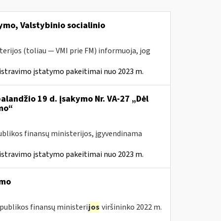
mo, Valstybinio socialinio
erijos (toliau — VMI prie FM) informuoja, jog
istravimo įstatymo pakeitimai nuo 2023 m.
balandžio 19 d. įsakymo Nr. VA-27 „Dėl
mo“
ublikos finansų ministerijos, įgyvendinama
istravimo įstatymo pakeitimai nuo 2023 m.
imo
publikos finansų ministeri
jos
viršininko 2022 m.