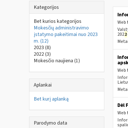
Kategorijos
Info
Bet kurios kategorijos
Web t
Mokesčių administravimo
Valst
įstatymo pakeitimai nuo 2023
202
2
m.
(12)
Metai
2023
(8)
2022
(3)
Info
Mokesčio naujiena
(1)
apsk
Web t
Infor
Lietu
Aplankai
Metai
Bet kurį aplanką
Dėl 
Web t
Infor
Parodymo data
spali