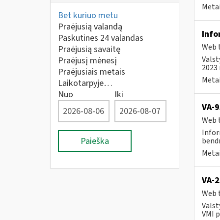
Metai
Bet kuriuo metu
Praėjusią valandą
Info
Paskutines 24 valandas
Web t
Praėjusią savaitę
Valst
Praėjusį mėnesį
2023 
Praėjusiais metais
Metai
Laikotarpyje…
Nuo
Iki
VA-9
Web t
Infor
Paieška
bendr
Metai
VA-2
Web t
Valst
VMI p