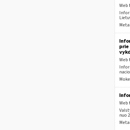
Web t
Infor
Lietu
Metai
Info
prie
vykd
Web t
Infor
nacio
Mokes
Info
Web t
Valst
nuo 2
Metai