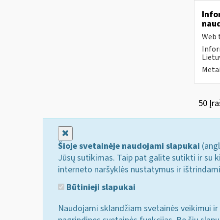
Info
naud
Web t
Infor
Lietu
Metai
50 Įra
Uždaryti
Šioje svetainėje naudojami slapukai
(angl
Jūsų sutikimas. Taip pat galite sutikti ir s
interneto naršyklės nustatymus ir ištrindam
Būtinieji slapukai
Naudojami sklandžiam svetainės veikimui ir 