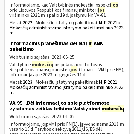
Informuojame, kad Valstybinės mokesčių inspekci
jos
prie Lietuvos Respublikos finansų ministeri
jos
viršininko 2022 m. spalio 19 d. įsakymu Nr. VA-81...
Metai:
2022
Mokesčių įstatymų pakeitimai:
MĮP 2021 »
Mokesčių administravimo įstatymo pakeitimai nuo 2023
m.
Informacinis pranešimas dėl MAĮ
ir
ANK
pakeitimo
Web turinio sąrašas
2023-05-25
Valstybinė
mokesčių
inspekcija prie Lietuvos
Respublikos finansų ministeri
jos
(toliau — VMI prie FM),
informuoja apie 2023 m. gegužės 11 d....
Metai:
2023
Mokesčių įstatymų pakeitimai:
MĮP 2021 »
Mokesčių administravimo įstatymo pakeitimai nuo 2023
m.
VA-95 „Dėl Informacijos apie platformose
vykdomas veiklas teikimo Valstybinei
mokesčių
Web turinio sąrašas
2023-01-02
Informuojame, jog VMI prie FM[1], įgyvendinama 2011 m.
vasario 15 d. Tarybos direktyvą 2011/16/ES dėl