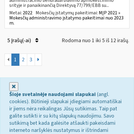
administracinio bendradarbiavimo apmokestinimo
srityje ir panaikinančią Direktyvą 77/799/EBB su...
Metai:
2022
Mokesčių įstatymų pakeitimai:
MĮP 2021 »
Mokesčių administravimo įstatymo pakeitimai nuo 2023
m.
5 Įrašų(-ai)
Rodoma nuo 1 iki 5 iš 12 irašų.
1
2
3
Uždaryti
Šioje svetainėje naudojami slapukai
(angl.
cookies). Būtinieji slapukai įdiegiami automatiškai
ir jiems nėra reikalingas Jūsų sutikimas. Taip pat
galite sutikti ir su kitų slapukų naudojimu. Savo
sutikimą bet kada galėsite atšaukti pakeisdami
interneto naršyklės nustatymus ir ištrindami