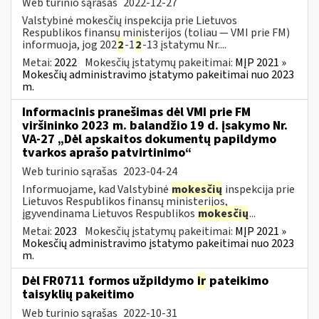
Web turinio sąrašas
2022-12-27
Valstybinė mokesčių inspekcija prie Lietuvos
Respublikos finansų ministerijos (toliau — VMI prie FM)
informuoja, jog 202
2
-1
2
-13 įstatymu Nr....
Metai:
2022
Mokesčių įstatymų pakeitimai:
MĮP 2021 »
Mokesčių administravimo įstatymo pakeitimai nuo 2023
m.
Informacinis pranešimas dėl VMI prie FM
viršininko 2023 m. balandžio 19 d. įsakymo Nr.
VA-27 „Dėl apskaitos dokumentų papildymo
tvarkos aprašo patvirtinimo“
Web turinio sąrašas
2023-04-24
Informuojame, kad Valstybinė
mokesčių
inspekcija prie
Lietuvos Respublikos finansų ministerijos,
įgyvendinama Lietuvos Respublikos
mokesčių
...
Metai:
2023
Mokesčių įstatymų pakeitimai:
MĮP 2021 »
Mokesčių administravimo įstatymo pakeitimai nuo 2023
m.
Dėl FR0711 formos užpildymo
ir
pateikimo
taisyklių pakeitimo
Web turinio sąrašas
2022-10-31