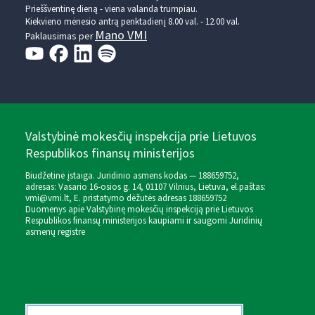
Prieššventinę dieną - viena valanda trumpiau.
Kiekvieno mėnesio antrą penktadienį 8.00 val. - 12.00 val.
Mano VMI
Paklausimas per
Valstybinė mokesčių inspekcija prie Lietuvos
Respublikos finansų ministerijos
Biudžetinė įstaiga. Juridinio asmens kodas — 188659752,
adresas: Vasario 16-osios g. 14, 01107 Vilnius, Lietuva, el.paštas:
vmi@vmi.lt
, E. pristatymo dėžutės adresas 188659752
Duomenys apie Valstybinę mokesčių inspekciją prie Lietuvos
Respublikos finansų ministerijos kaupiami ir saugomi Juridinių
asmenų registre