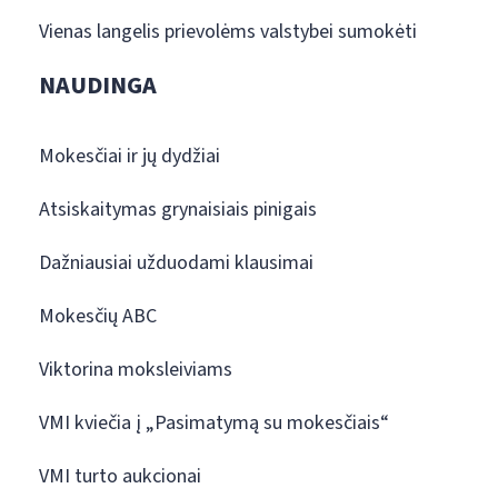
Vienas langelis prievolėms valstybei sumokėti
NAUDINGA
Mokesčiai ir jų dydžiai
Atsiskaitymas grynaisiais pinigais
Dažniausiai užduodami klausimai
Mokesčių ABC
Viktorina moksleiviams
VMI kviečia į „Pasimatymą su mokesčiais“
VMI turto aukcionai