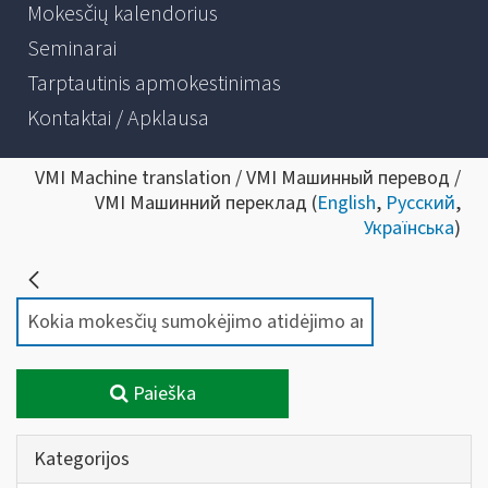
Mokesčių kalendorius
Seminarai
Tarptautinis apmokestinimas
Kontaktai / Apklausa
VMI Machine translation / VMI Машинный перевод /
VMI Машинний переклад (
English
,
Русский
,
Українська
)
Paieška
Kategorijos