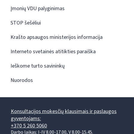
Įmonių VDU palyginimas
STOP šešėliui
Krašto apsaugos ministerijos informacija
Interneto svetainės atitikties paraiška
Ieškome turto savininkų
Nuorodos
Konsultacijos mokesčių klausimais ir paslaugos
gyventojams:
+370 5 260 5060
Darbo laikas: I-IV 8.00-17.00, V 8.00-15.45.