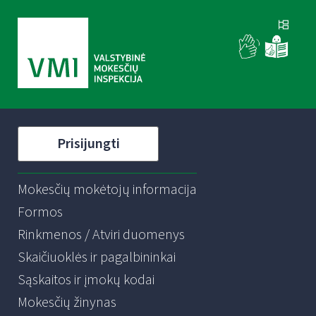
Prisijungti
Mokesčių mokėtojų informacija
Formos
Rinkmenos / Atviri duomenys
Skaičiuoklės ir pagalbininkai
Sąskaitos ir įmokų kodai
Mokesčių žinynas