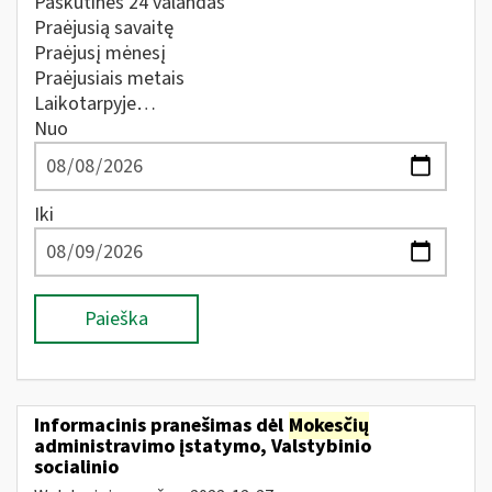
Paskutines 24 valandas
Praėjusią savaitę
Praėjusį mėnesį
Praėjusiais metais
Laikotarpyje…
Nuo
Iki
Paieška
Informacinis pranešimas dėl
Mokesčių
administravimo įstatymo, Valstybinio
socialinio