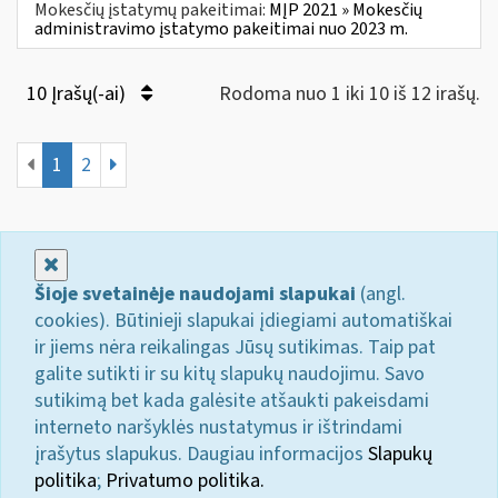
Mokesčių įstatymų pakeitimai:
MĮP 2021 » Mokesčių
administravimo įstatymo pakeitimai nuo 2023 m.
10 Įrašų(-ai)
Rodoma nuo 1 iki 10 iš 12 irašų.
1
2
Uždaryti
Šioje svetainėje naudojami slapukai
(angl.
cookies). Būtinieji slapukai įdiegiami automatiškai
ir jiems nėra reikalingas Jūsų sutikimas. Taip pat
galite sutikti ir su kitų slapukų naudojimu. Savo
sutikimą bet kada galėsite atšaukti pakeisdami
interneto naršyklės nustatymus ir ištrindami
įrašytus slapukus. Daugiau informacijos
Slapukų
politika
;
Privatumo politika.