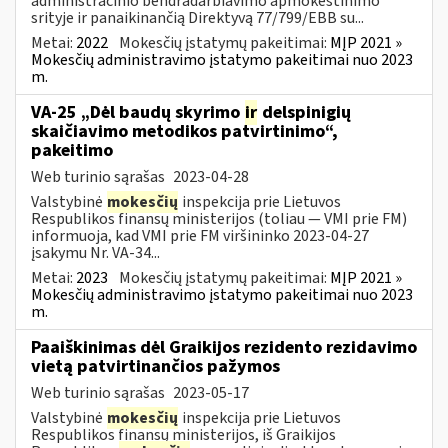
administracinio bendradarbiavimo apmokestinimo
srityje ir panaikinančią Direktyvą 77/799/EBB su...
Metai:
2022
Mokesčių įstatymų pakeitimai:
MĮP 2021 »
Mokesčių administravimo įstatymo pakeitimai nuo 2023
m.
VA-25 „Dėl baudų skyrimo
ir
delspinigių
skaičiavimo metodikos patvirtinimo“,
pakeitimo
Web turinio sąrašas
2023-04-28
Valstybinė
mokesčių
inspekcija prie Lietuvos
Respublikos finansų ministerijos (toliau ― VMI prie FM)
informuoja, kad VMI prie FM viršininko 2023-04-27
įsakymu Nr. VA-34...
Metai:
2023
Mokesčių įstatymų pakeitimai:
MĮP 2021 »
Mokesčių administravimo įstatymo pakeitimai nuo 2023
m.
Paaiškinimas dėl Graikijos rezidento rezidavimo
vietą patvirtinančios pažymos
Web turinio sąrašas
2023-05-17
Valstybinė
mokesčių
inspekcija prie Lietuvos
Respublikos finansų ministerijos, iš Graikijos