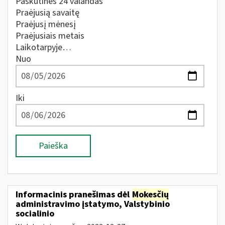
Paskutines 24 valandas
Praėjusią savaitę
Praėjusį mėnesį
Praėjusiais metais
Laikotarpyje…
Nuo
Iki
Paieška
Informacinis pranešimas dėl
Mokesčių
administravimo įstatymo, Valstybinio
socialinio