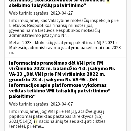
skelbimo taisyklių patvirtinimo“
Web turinio sąrašas
2023-04-27
Informuojame, kad Valstybinė mokesčių inspekcija prie
Lietuvos Respublikos finansų ministerijos,
įgyvendinama Lietuvos Respublikos mokesčių
administravimo įstatymo Nr....
Metai:
2023
Mokesčių įstatymų pakeitimai:
MĮP 2021 »
Mokesčių administravimo įstatymo pakeitimai nuo 2023
m.
Informacinis pranešimas dėl VMI prie FM
viršininko 2023 m. balandžio 4 d. įsakymo Nr.
VA-23 „Dėl VMI prie FM viršininko 2022 m.
gruodžio 23 d. įsakymo Nr. VA-95 „Dėl
informacijos apie platformose vykdomas
veiklas teikimo VMI taisyklių patvirtinimo“
pakeitimo“
Web turinio sąrašas
2023-04-07
Informuojame, jog VMI prie FM[1], atsižvelgusi į
papildomai pateiktas pastabas Direktyvos (ES)
2021/514[2]
ir
nacionalinių teisės aktų atitikties
lentelei, priėmė...