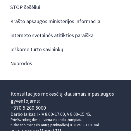
STOP šešėliui
Krašto apsaugos ministerijos informacija
Interneto svetainės atitikties paraiška
Ieškome turto savininkų
Nuorodos
Konsultacijos mokesčių klausimais ir paslaugos
gyventojams:
+370 5 260 5060
Darbo laikas: I-IV 8.00-17.00, V 8.00-15.45.
Prieššventinę dieną - viena valanda trumpiau.
Kiekvieno mėnesio antrą penktadienį 8.00 val. - 12.00 val.
Mano VMI