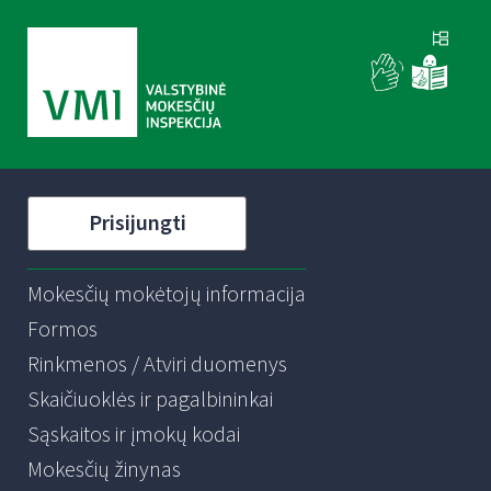
Prisijungti
Mokesčių mokėtojų informacija
Formos
Rinkmenos / Atviri duomenys
Skaičiuoklės ir pagalbininkai
Sąskaitos ir įmokų kodai
Mokesčių žinynas