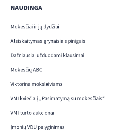
NAUDINGA
Mokesčiai ir jų dydžiai
Atsiskaitymas grynaisiais pinigais
Dažniausiai užduodami klausimai
Mokesčių ABC
Viktorina moksleiviams
VMI kviečia į „Pasimatymą su mokesčiais“
VMI turto aukcionai
Įmonių VDU palyginimas