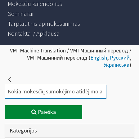
Mokesčių kalendorius
Seminarai
Tarptautinis apmokestinimas
Kontaktai / Apklausa
VMI Machine translation / VMI Машинный перевод /
VMI Машинний переклад (
English
,
Русский
,
Українська
)
Paieška
Kategorijos