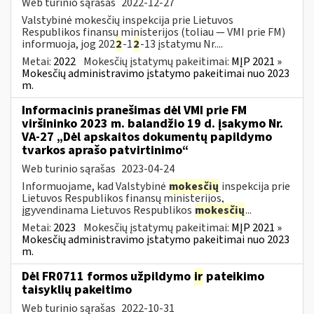
Web turinio sąrašas
2022-12-27
Valstybinė mokesčių inspekcija prie Lietuvos
Respublikos finansų ministerijos (toliau — VMI prie FM)
informuoja, jog 202
2
-1
2
-13 įstatymu Nr....
Metai:
2022
Mokesčių įstatymų pakeitimai:
MĮP 2021 »
Mokesčių administravimo įstatymo pakeitimai nuo 2023
m.
Informacinis pranešimas dėl VMI prie FM
viršininko 2023 m. balandžio 19 d. įsakymo Nr.
VA-27 „Dėl apskaitos dokumentų papildymo
tvarkos aprašo patvirtinimo“
Web turinio sąrašas
2023-04-24
Informuojame, kad Valstybinė
mokesčių
inspekcija prie
Lietuvos Respublikos finansų ministerijos,
įgyvendinama Lietuvos Respublikos
mokesčių
...
Metai:
2023
Mokesčių įstatymų pakeitimai:
MĮP 2021 »
Mokesčių administravimo įstatymo pakeitimai nuo 2023
m.
Dėl FR0711 formos užpildymo
ir
pateikimo
taisyklių pakeitimo
Web turinio sąrašas
2022-10-31