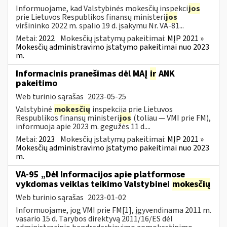
Informuojame, kad Valstybinės mokesčių inspekci
jos
prie Lietuvos Respublikos finansų ministeri
jos
viršininko 2022 m. spalio 19 d. įsakymu Nr. VA-81...
Metai:
2022
Mokesčių įstatymų pakeitimai:
MĮP 2021 »
Mokesčių administravimo įstatymo pakeitimai nuo 2023
m.
Informacinis pranešimas dėl MAĮ
ir
ANK
pakeitimo
Web turinio sąrašas
2023-05-25
Valstybinė
mokesčių
inspekcija prie Lietuvos
Respublikos finansų ministeri
jos
(toliau — VMI prie FM),
informuoja apie 2023 m. gegužės 11 d....
Metai:
2023
Mokesčių įstatymų pakeitimai:
MĮP 2021 »
Mokesčių administravimo įstatymo pakeitimai nuo 2023
m.
VA-95 „Dėl Informacijos apie platformose
vykdomas veiklas teikimo Valstybinei
mokesčių
Web turinio sąrašas
2023-01-02
Informuojame, jog VMI prie FM[1], įgyvendinama 2011 m.
vasario 15 d. Tarybos direktyvą 2011/16/ES dėl