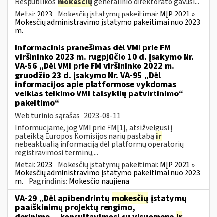
Respublikos
mokesčių
generalinio direktorato gavusi...
Metai:
2023
Mokesčių įstatymų pakeitimai:
MĮP 2021 »
Mokesčių administravimo įstatymo pakeitimai nuo 2023
m.
Informacinis pranešimas dėl VMI prie FM
viršininko 2023 m. rugpjūčio 10 d. įsakymo Nr.
VA-56 „Dėl VMI prie FM viršininko 2022 m.
gruodžio 23 d. įsakymo Nr. VA-95 „Dėl
informacijos apie platformose vykdomas
veiklas teikimo VMI taisyklių patvirtinimo“
pakeitimo“
Web turinio sąrašas
2023-08-11
Informuojame, jog VMI prie FM[1], atsižvelgusi į
pateiktą Europos Komisijos narių pastabą
ir
nebeaktualią informaciją dėl platformų operatorių
registravimosi terminų,...
Metai:
2023
Mokesčių įstatymų pakeitimai:
MĮP 2021 »
Mokesčių administravimo įstatymo pakeitimai nuo 2023
m.
Pagrindinis:
Mokesčio naujiena
VA-29 „Dėl apibendrintų
mokesčių
įstatymų
paaiškinimų projektų rengimo,
derinimo,...konsultavimosi su visuomene
ir