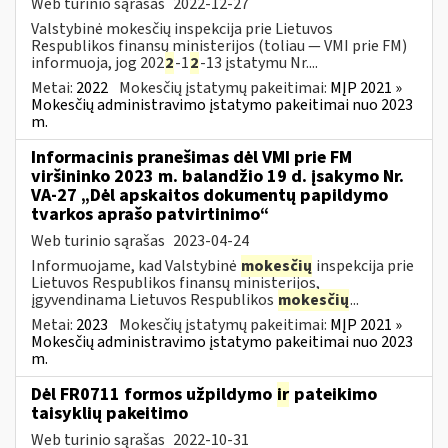
Web turinio sąrašas
2022-12-27
Valstybinė mokesčių inspekcija prie Lietuvos
Respublikos finansų ministerijos (toliau — VMI prie FM)
informuoja, jog 202
2
-1
2
-13 įstatymu Nr....
Metai:
2022
Mokesčių įstatymų pakeitimai:
MĮP 2021 »
Mokesčių administravimo įstatymo pakeitimai nuo 2023
m.
Informacinis pranešimas dėl VMI prie FM
viršininko 2023 m. balandžio 19 d. įsakymo Nr.
VA-27 „Dėl apskaitos dokumentų papildymo
tvarkos aprašo patvirtinimo“
Web turinio sąrašas
2023-04-24
Informuojame, kad Valstybinė
mokesčių
inspekcija prie
Lietuvos Respublikos finansų ministerijos,
įgyvendinama Lietuvos Respublikos
mokesčių
...
Metai:
2023
Mokesčių įstatymų pakeitimai:
MĮP 2021 »
Mokesčių administravimo įstatymo pakeitimai nuo 2023
m.
Dėl FR0711 formos užpildymo
ir
pateikimo
taisyklių pakeitimo
Web turinio sąrašas
2022-10-31