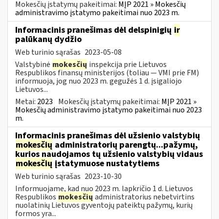
Mokesčių įstatymų pakeitimai:
MĮP 2021 » Mokesčių
administravimo įstatymo pakeitimai nuo 2023 m.
Informacinis pranešimas dėl delspinigių
ir
palūkanų dydžio
Web turinio sąrašas
2023-05-08
Valstybinė
mokesčių
inspekcija prie Lietuvos
Respublikos finansų ministerijos (toliau — VMI prie FM)
informuoja, jog nuo 2023 m. gegužės 1 d. įsigaliojo
Lietuvos...
Metai:
2023
Mokesčių įstatymų pakeitimai:
MĮP 2021 »
Mokesčių administravimo įstatymo pakeitimai nuo 2023
m.
Informacinis pranešimas dėl užsienio valstybių
mokesčių
administratorių parengtų...pažymų,
kurios naudojamos tų užsienio valstybių vidaus
mokesčių
įstatymuose nustatytiems
Web turinio sąrašas
2023-10-30
Informuojame, kad nuo 2023 m. lapkričio 1 d. Lietuvos
Respublikos
mokesčių
administratorius nebetvirtins
nuolatinių Lietuvos gyventojų pateiktų pažymų, kurių
formos yra...