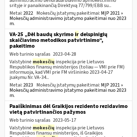
administracinio bendradarbiavimo apmokestinimo
srityje ir panaikinančią Direktyvą 77/799/EBB su...
Metai:
2022
Mokesčių įstatymų pakeitimai:
MĮP 2021 »
Mokesčių administravimo įstatymo pakeitimai nuo 2023
m.
VA-25 „Dėl baudų skyrimo
ir
delspinigių
skaičiavimo metodikos patvirtinimo“,
pakeitimo
Web turinio sąrašas
2023-04-28
Valstybinė
mokesčių
inspekcija prie Lietuvos
Respublikos finansų ministerijos (toliau ― VMI prie FM)
informuoja, kad VMI prie FM viršininko 2023-04-27
įsakymu Nr. VA-34...
Metai:
2023
Mokesčių įstatymų pakeitimai:
MĮP 2021 »
Mokesčių administravimo įstatymo pakeitimai nuo 2023
m.
Paaiškinimas dėl Graikijos rezidento rezidavimo
vietą patvirtinančios pažymos
Web turinio sąrašas
2023-05-17
Valstybinė
mokesčių
inspekcija prie Lietuvos
Respublikos finansų ministerijos, iš Graikijos