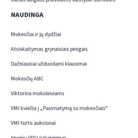
NAUDINGA
Mokesčiai ir jų dydžiai
Atsiskaitymas grynaisiais pinigais
Dažniausiai užduodami klausimai
Mokesčių ABC
Viktorina moksleiviams
VMI kviečia į „Pasimatymą su mokesčiais“
VMI turto aukcionai
Įmonių VDU palyginimas