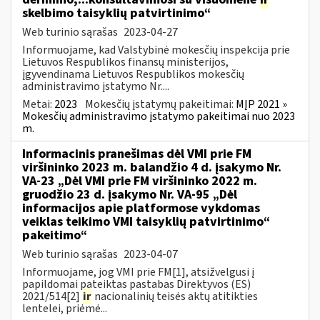
skelbimo taisyklių patvirtinimo“
Web turinio sąrašas
2023-04-27
Informuojame, kad Valstybinė mokesčių inspekcija prie
Lietuvos Respublikos finansų ministerijos,
įgyvendinama Lietuvos Respublikos mokesčių
administravimo įstatymo Nr....
Metai:
2023
Mokesčių įstatymų pakeitimai:
MĮP 2021 »
Mokesčių administravimo įstatymo pakeitimai nuo 2023
m.
Informacinis pranešimas dėl VMI prie FM
viršininko 2023 m. balandžio 4 d. įsakymo Nr.
VA-23 „Dėl VMI prie FM viršininko 2022 m.
gruodžio 23 d. įsakymo Nr. VA-95 „Dėl
informacijos apie platformose vykdomas
veiklas teikimo VMI taisyklių patvirtinimo“
pakeitimo“
Web turinio sąrašas
2023-04-07
Informuojame, jog VMI prie FM[1], atsižvelgusi į
papildomai pateiktas pastabas Direktyvos (ES)
2021/514[2]
ir
nacionalinių teisės aktų atitikties
lentelei, priėmė...