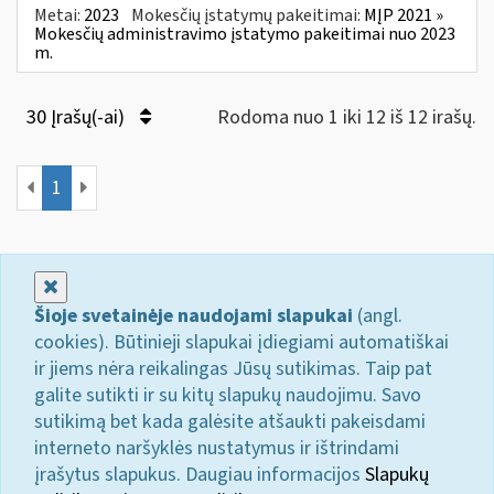
Metai:
2023
Mokesčių įstatymų pakeitimai:
MĮP 2021 »
Mokesčių administravimo įstatymo pakeitimai nuo 2023
m.
30 Įrašų(-ai)
Rodoma nuo 1 iki 12 iš 12 irašų.
1
Uždaryti
Šioje svetainėje naudojami slapukai
(angl.
cookies). Būtinieji slapukai įdiegiami automatiškai
ir jiems nėra reikalingas Jūsų sutikimas. Taip pat
galite sutikti ir su kitų slapukų naudojimu. Savo
sutikimą bet kada galėsite atšaukti pakeisdami
interneto naršyklės nustatymus ir ištrindami
įrašytus slapukus. Daugiau informacijos
Slapukų