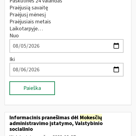
Paskutines 24 valandas
Praėjusią savaitę
Praėjusį mėnesį
Praėjusiais metais
Laikotarpyje…
Nuo
Iki
Paieška
Informacinis pranešimas dėl
Mokesčių
administravimo įstatymo, Valstybinio
socialinio