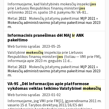
Informuojame, kad Valstybinės mokesčių inspekci
jos
prie Lietuvos Respublikos finansų ministeri
jos
viršininko 2022 m. spalio 19 d. įsakymu Nr. VA-81...
Metai:
2022
Mokesčių įstatymų pakeitimai:
MĮP 2021 »
Mokesčių administravimo įstatymo pakeitimai nuo 2023
m.
Informacinis pranešimas dėl MAĮ
ir
ANK
pakeitimo
Web turinio sąrašas
2023-05-25
Valstybinė
mokesčių
inspekcija prie Lietuvos
Respublikos finansų ministeri
jos
(toliau — VMI prie FM),
informuoja apie 2023 m. gegužės 11 d....
Metai:
2023
Mokesčių įstatymų pakeitimai:
MĮP 2021 »
Mokesčių administravimo įstatymo pakeitimai nuo 2023
m.
VA-95 „Dėl Informacijos apie platformose
vykdomas veiklas teikimo Valstybinei
mokesčių
Web turinio sąrašas
2023-01-02
Informuojame, jog VMI prie FM[1], įgyvendinama 2011 m.
vasario 15 d. Tarybos direktyvą 2011/16/ES dėl