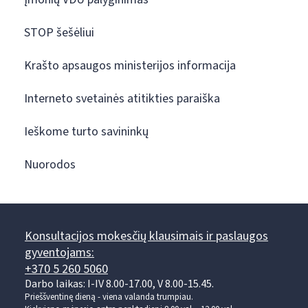
STOP šešėliui
Krašto apsaugos ministerijos informacija
Interneto svetainės atitikties paraiška
Ieškome turto savininkų
Nuorodos
Konsultacijos mokesčių klausimais ir paslaugos
gyventojams:
+370 5 260 5060
Darbo laikas: I-IV 8.00-17.00, V 8.00-15.45.
Prieššventinę dieną - viena valanda trumpiau.