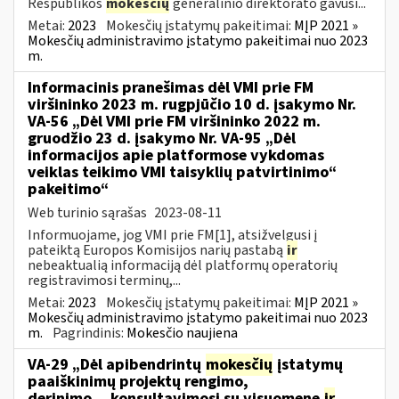
Respublikos
mokesčių
generalinio direktorato gavusi...
Metai:
2023
Mokesčių įstatymų pakeitimai:
MĮP 2021 »
Mokesčių administravimo įstatymo pakeitimai nuo 2023
m.
Informacinis pranešimas dėl VMI prie FM
viršininko 2023 m. rugpjūčio 10 d. įsakymo Nr.
VA-56 „Dėl VMI prie FM viršininko 2022 m.
gruodžio 23 d. įsakymo Nr. VA-95 „Dėl
informacijos apie platformose vykdomas
veiklas teikimo VMI taisyklių patvirtinimo“
pakeitimo“
Web turinio sąrašas
2023-08-11
Informuojame, jog VMI prie FM[1], atsižvelgusi į
pateiktą Europos Komisijos narių pastabą
ir
nebeaktualią informaciją dėl platformų operatorių
registravimosi terminų,...
Metai:
2023
Mokesčių įstatymų pakeitimai:
MĮP 2021 »
Mokesčių administravimo įstatymo pakeitimai nuo 2023
m.
Pagrindinis:
Mokesčio naujiena
VA-29 „Dėl apibendrintų
mokesčių
įstatymų
paaiškinimų projektų rengimo,
derinimo,...konsultavimosi su visuomene
ir