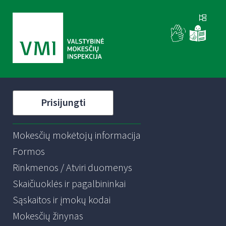
Prisijungti
Mokesčių mokėtojų informacija
Formos
Rinkmenos / Atviri duomenys
Skaičiuoklės ir pagalbininkai
Sąskaitos ir įmokų kodai
Mokesčių žinynas