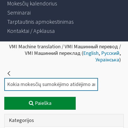
Mokesčių kalendorius
Seminarai
Tarptautinis apmokestinimas
Kontaktai / Apklausa
VMI Machine translation / VMI Машинный перевод /
VMI Машинний переклад (
English
,
Русский
,
Українська
)
Paieška
Kategorijos