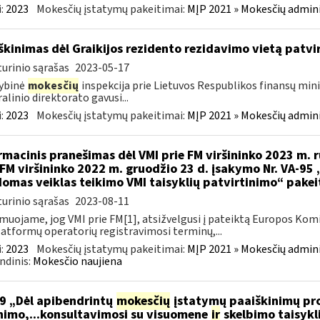
:
2023
Mokesčių įstatymų pakeitimai:
MĮP 2021 » Mokesčių admin
škinimas dėl Graikijos rezidento rezidavimo vietą patv
urinio sąrašas
2023-05-17
ybinė
mokesčių
inspekcija prie Lietuvos Respublikos finansų minis
alinio direktorato gavusi...
:
2023
Mokesčių įstatymų pakeitimai:
MĮP 2021 » Mokesčių admin
rmacinis pranešimas dėl VMI prie FM viršininko 2023 m. r
 FM viršininko 2022 m. gruodžio 23 d. įsakymo Nr. VA-95
omas veiklas teikimo VMI taisyklių patvirtinimo“ pake
urinio sąrašas
2023-08-11
muojame, jog VMI prie FM[1], atsižvelgusi į pateiktą Europos Kom
latformų operatorių registravimosi terminų,...
:
2023
Mokesčių įstatymų pakeitimai:
MĮP 2021 » Mokesčių admin
ndinis:
Mokesčio naujiena
9 „Dėl apibendrintų
mokesčių
įstatymų paaiškinimų pro
nimo,...konsultavimosi su visuomene
ir
skelbimo taisykl