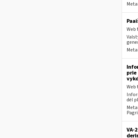
Metai
Paai
Web t
Valst
gener
Metai
Info
prie
vykd
Web t
Infor
dėl p
Metai
Pagri
VA-2
deri