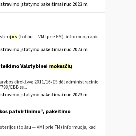
istravimo įstatymo pakeitimai nuo 2023 m.
steri
jos
(toliau — VMI prie FM), informuoja apie
istravimo įstatymo pakeitimai nuo 2023 m.
 teikimo Valstybinei
mokesčių
arybos direktyvą 2011/16/ES dėl administracinio
799/EBB su...
istravimo įstatymo pakeitimai nuo 2023 m.
kos patvirtinimo“, pakeitimo
sterijos (toliau ― VMI prie FM) informuoja, kad