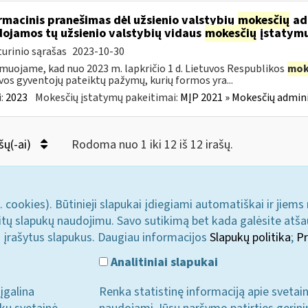
rmacinis pranešimas dėl užsienio valstybių
mokesčių
adm
ojamos tų užsienio valstybių vidaus
mokesčių
įstatymu
urinio sąrašas
2023-10-30
muojame, kad nuo 2023 m. lapkričio 1 d. Lietuvos Respublikos
mok
vos gyventojų pateiktų pažymų, kurių formos yra...
:
2023
Mokesčių įstatymų pakeitimai:
MĮP 2021 » Mokesčių admin
šų(-ai)
Rodoma nuo 1 iki 12 iš 12 irašų.
. cookies). Būtinieji slapukai įdiegiami automatiškai ir jiems
u kitų slapukų naudojimu. Savo sutikimą bet kada galėsite atš
i įrašytus slapukus. Daugiau informacijos
Slapukų politika
;
Pr
Analitiniai slapukai
įgalina
Renka statistinę informaciją apie svetai