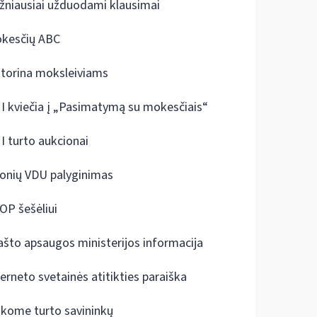
žniausiai užduodami klausimai
kesčių ABC
ktorina moksleiviams
I kviečia į „Pasimatymą su mokesčiais“
I turto aukcionai
onių VDU palyginimas
OP šešėliui
ašto apsaugos ministerijos informacija
terneto svetainės atitikties paraiška
škome turto savininkų