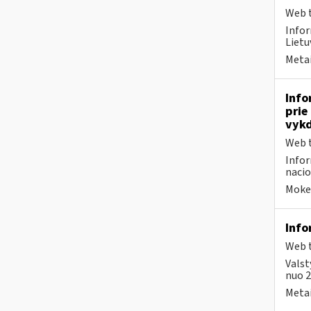
Web t
Infor
Lietu
Metai
Info
prie
vykd
Web t
Infor
nacio
Mokes
Info
Web t
Valst
nuo 2
Metai