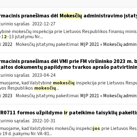
rmacinis pranešimas dėl
Mokesčių
administravimo įstaty
urinio sąrašas
2022-12-27
ybinė mokesčių inspekcija prie Lietuvos Respublikos finansų minist
-1
2
-13 įstatymu Nr....
:
2022
Mokesčių įstatymų pakeitimai:
MĮP 2021 » Mokesčių admin
rmacinis pranešimas dėl VMI prie FM viršininko 2023 m. 
aitos dokumentų papildymo tvarkos aprašo patvirtini
urinio sąrašas
2023-04-24
muojame, kad Valstybinė
mokesčių
inspekcija prie Lietuvos Resp
vos Respublikos
mokesčių
...
:
2023
Mokesčių įstatymų pakeitimai:
MĮP 2021 » Mokesčių admin
FR0711 formos užpildymo
ir
pateikimo taisyklių pakeit
urinio sąrašas
2022-10-31
muojame, kad Valstybinės mokesčių inspekci
jos
prie Lietuvos Res
o 19 d. įsakymu Nr. VA-81...