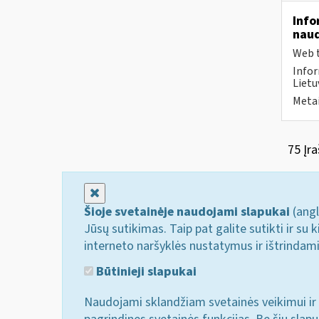
Info
naud
Web t
Infor
Lietu
Metai
75 Įra
Uždaryti
Šioje svetainėje naudojami slapukai
(angl
Jūsų sutikimas. Taip pat galite sutikti ir s
interneto naršyklės nustatymus ir ištrindam
Būtinieji slapukai
Naudojami sklandžiam svetainės veikimui ir 