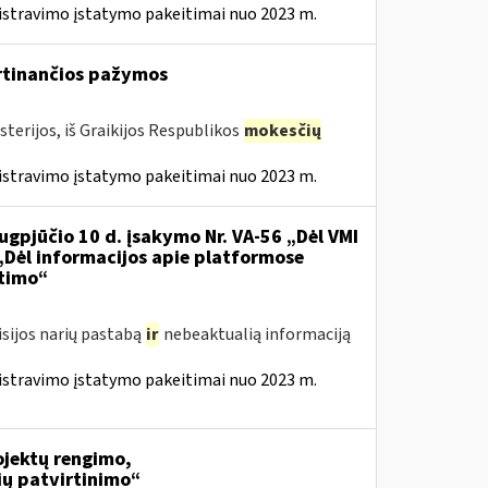
istravimo įstatymo pakeitimai nuo 2023 m.
irtinančios pažymos
terijos, iš Graikijos Respublikos
mokesčių
istravimo įstatymo pakeitimai nuo 2023 m.
ugpjūčio 10 d. įsakymo Nr. VA-56 „Dėl VMI
 „Dėl informacijos apie platformose
itimo“
isijos narių pastabą
ir
nebeaktualią informaciją
istravimo įstatymo pakeitimai nuo 2023 m.
jektų rengimo,
ių patvirtinimo“