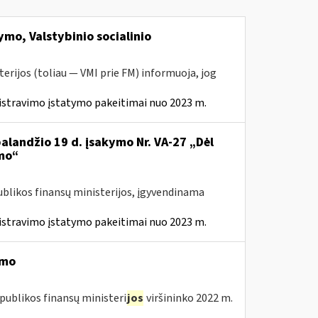
mo, Valstybinio socialinio
erijos (toliau — VMI prie FM) informuoja, jog
istravimo įstatymo pakeitimai nuo 2023 m.
balandžio 19 d. įsakymo Nr. VA-27 „Dėl
mo“
ublikos finansų ministerijos, įgyvendinama
istravimo įstatymo pakeitimai nuo 2023 m.
imo
publikos finansų ministeri
jos
viršininko 2022 m.