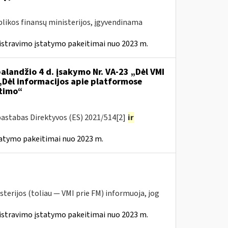
likos finansų ministerijos, įgyvendinama
istravimo įstatymo pakeitimai nuo 2023 m.
alandžio 4 d. įsakymo Nr. VA-23 „Dėl VMI
 „Dėl informacijos apie platformose
itimo“
pastabas Direktyvos (ES) 2021/514[2]
ir
tatymo pakeitimai nuo 2023 m.
sterijos (toliau — VMI prie FM) informuoja, jog
istravimo įstatymo pakeitimai nuo 2023 m.