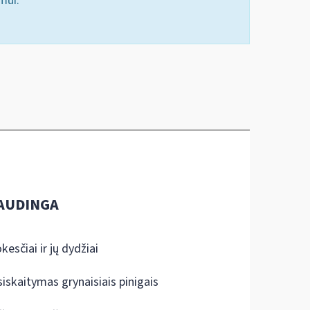
mui.
AUDINGA
kesčiai ir jų dydžiai
siskaitymas grynaisiais pinigais