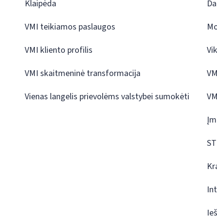
Klaipėda
Da
VMI teikiamos paslaugos
Mo
VMI kliento profilis
Vi
VMI skaitmeninė transformacija
VM
Vienas langelis prievolėms valstybei sumokėti
VM
Įm
ST
Kr
In
Ie