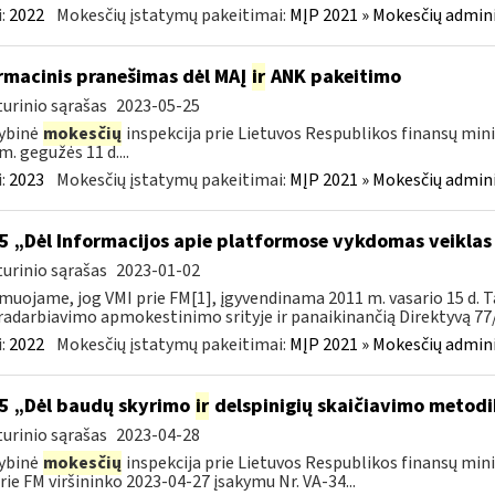
:
2022
Mokesčių įstatymų pakeitimai:
MĮP 2021 » Mokesčių admin
rmacinis pranešimas dėl MAĮ
ir
ANK pakeitimo
urinio sąrašas
2023-05-25
ybinė
mokesčių
inspekcija prie Lietuvos Respublikos finansų mini
m. gegužės 11 d....
:
2023
Mokesčių įstatymų pakeitimai:
MĮP 2021 » Mokesčių admin
5 „Dėl Informacijos apie platformose vykdomas veiklas
urinio sąrašas
2023-01-02
muojame, jog VMI prie FM[1], įgyvendinama 2011 m. vasario 15 d. T
adarbiavimo apmokestinimo srityje ir panaikinančią Direktyvą 77/
:
2022
Mokesčių įstatymų pakeitimai:
MĮP 2021 » Mokesčių admin
5 „Dėl baudų skyrimo
ir
delspinigių skaičiavimo metodi
urinio sąrašas
2023-04-28
ybinė
mokesčių
inspekcija prie Lietuvos Respublikos finansų mini
rie FM viršininko 2023-04-27 įsakymu Nr. VA-34...