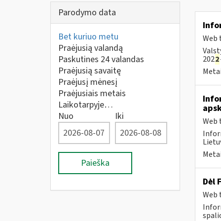
Parodymo data
Info
Bet kuriuo metu
Web t
Praėjusią valandą
Valst
Paskutines 24 valandas
202
2
Praėjusią savaitę
Metai
Praėjusį mėnesį
Praėjusiais metais
Info
Laikotarpyje…
apsk
Nuo
Iki
Web t
Infor
Lietu
Metai
Paieška
Dėl 
Web t
Infor
spali