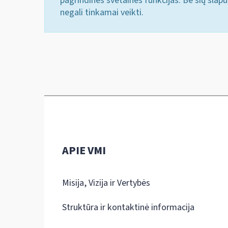
pagrindines svetainės funkcijas. Be šių slap
negali tinkamai veikti.
APIE VMI
Misija, Vizija ir Vertybės
Struktūra ir kontaktinė informacija