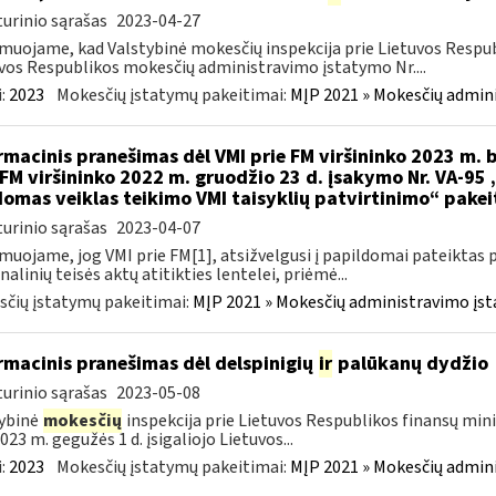
urinio sąrašas
2023-04-27
muojame, kad Valstybinė mokesčių inspekcija prie Lietuvos Respub
vos Respublikos mokesčių administravimo įstatymo Nr....
:
2023
Mokesčių įstatymų pakeitimai:
MĮP 2021 » Mokesčių admin
rmacinis pranešimas dėl VMI prie FM viršininko 2023 m. b
 FM viršininko 2022 m. gruodžio 23 d. įsakymo Nr. VA-95
omas veiklas teikimo VMI taisyklių patvirtinimo“ pake
urinio sąrašas
2023-04-07
muojame, jog VMI prie FM[1], atsižvelgusi į papildomai pateiktas 
nalinių teisės aktų atitikties lentelei, priėmė...
čių įstatymų pakeitimai:
MĮP 2021 » Mokesčių administravimo įs
rmacinis pranešimas dėl delspinigių
ir
palūkanų dydžio
urinio sąrašas
2023-05-08
ybinė
mokesčių
inspekcija prie Lietuvos Respublikos finansų mini
023 m. gegužės 1 d. įsigaliojo Lietuvos...
:
2023
Mokesčių įstatymų pakeitimai:
MĮP 2021 » Mokesčių admin