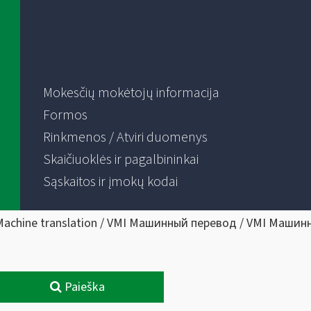
Mokesčių mokėtojų informacija
Formos
Rinkmenos / Atviri duomenys
Skaičiuoklės ir pagalbininkai
Sąskaitos ir įmokų kodai
Machine translation / VMI Машинный перевод / VMI Машин
Paieška