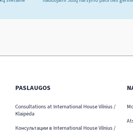
ukų svetainė
naudojami Jūsų naršymo patirties gerini
PASLAUGOS
N
Consultations at International House Vilnius /
Mo
Klaipėda
At
Консультации в International House Vilnius /