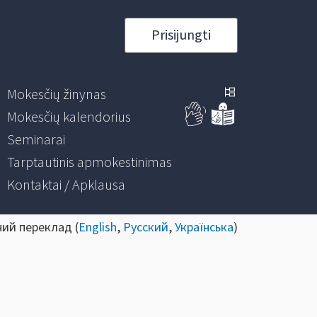
Prisijungti
Mokesčių žinynas
Mokesčių kalendorius
Seminarai
Tarptautinis apmokestinimas
Kontaktai / Apklausa
ний переклад (
English
,
Русский
,
Українська
)