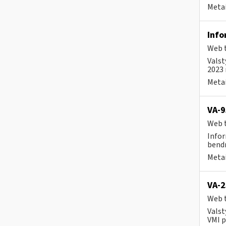
Metai
Info
Web t
Valst
2023 
Metai
VA-9
Web t
Infor
bendr
Metai
VA-2
Web t
Valst
VMI p