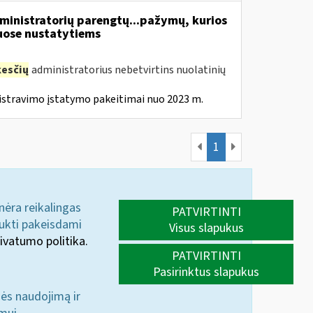
inistratorių parengtų...pažymų, kurios
ose nustatytiems
esčių
administratorius nebetvirtins nuolatinių
istravimo įstatymo pakeitimai nuo 2023 m.
1
 nėra reikalingas
PATVIRTINTI
aukti pakeisdami
Visus slapukus
ivatumo politika.
PATVIRTINTI
Pasirinktus slapukus
nės naudojimą ir