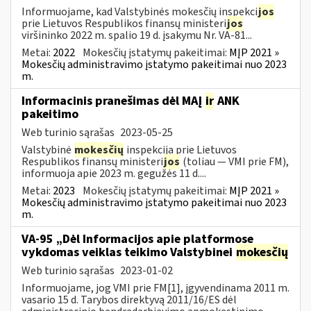
Informuojame, kad Valstybinės mokesčių inspekci
jos
prie Lietuvos Respublikos finansų ministeri
jos
viršininko 2022 m. spalio 19 d. įsakymu Nr. VA-81...
Metai:
2022
Mokesčių įstatymų pakeitimai:
MĮP 2021 »
Mokesčių administravimo įstatymo pakeitimai nuo 2023
m.
Informacinis pranešimas dėl MAĮ
ir
ANK
pakeitimo
Web turinio sąrašas
2023-05-25
Valstybinė
mokesčių
inspekcija prie Lietuvos
Respublikos finansų ministeri
jos
(toliau — VMI prie FM),
informuoja apie 2023 m. gegužės 11 d....
Metai:
2023
Mokesčių įstatymų pakeitimai:
MĮP 2021 »
Mokesčių administravimo įstatymo pakeitimai nuo 2023
m.
VA-95 „Dėl Informacijos apie platformose
vykdomas veiklas teikimo Valstybinei
mokesčių
Web turinio sąrašas
2023-01-02
Informuojame, jog VMI prie FM[1], įgyvendinama 2011 m.
vasario 15 d. Tarybos direktyvą 2011/16/ES dėl