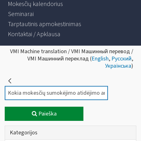
Mokesčių kalendorius
Seminarai
Tarptautinis apmokestinimas
Kontaktai / Apklausa
VMI Machine translation / VMI Машинный перевод /
VMI Машинний переклад (
English
,
Русский
,
Українська
)
Paieška
Kategorijos