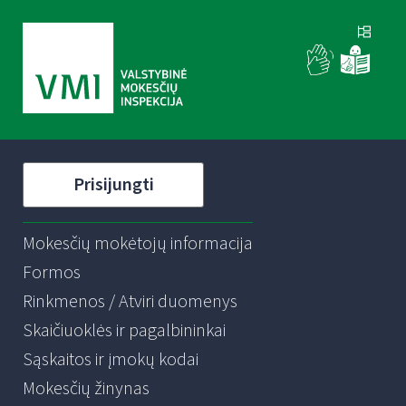
Prisijungti
Mokesčių mokėtojų informacija
Formos
Rinkmenos / Atviri duomenys
Skaičiuoklės ir pagalbininkai
Sąskaitos ir įmokų kodai
Mokesčių žinynas