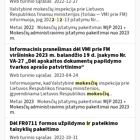
Web turinio sąrašas
2022-12-27
Valstybinė mokesčių inspekcija prie Lietuvos
Respublikos finansų ministerijos (toliau — VMI prie FM)
informuoja, jog 202
2
-1
2
-13 įstatymu Nr....
Metai:
2022
Mokesčių įstatymų pakeitimai:
MĮP 2021 »
Mokesčių administravimo įstatymo pakeitimai nuo 2023
m.
Informacinis pranešimas dėl VMI prie FM
viršininko 2023 m. balandžio 19 d. įsakymo Nr.
VA-27 „Dėl apskaitos dokumentų papildymo
tvarkos aprašo patvirtinimo“
Web turinio sąrašas
2023-04-24
Informuojame, kad Valstybinė
mokesčių
inspekcija prie
Lietuvos Respublikos finansų ministerijos,
įgyvendinama Lietuvos Respublikos
mokesčių
...
Metai:
2023
Mokesčių įstatymų pakeitimai:
MĮP 2021 »
Mokesčių administravimo įstatymo pakeitimai nuo 2023
m.
Dėl FR0711 formos užpildymo
ir
pateikimo
taisyklių pakeitimo
Web turinio sąrašas
2022-10-31