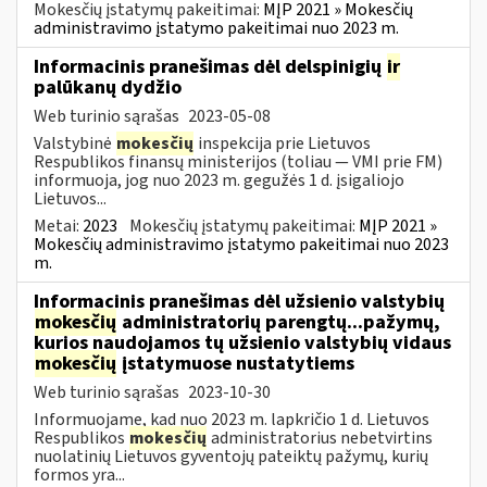
Mokesčių įstatymų pakeitimai:
MĮP 2021 » Mokesčių
administravimo įstatymo pakeitimai nuo 2023 m.
Informacinis pranešimas dėl delspinigių
ir
palūkanų dydžio
Web turinio sąrašas
2023-05-08
Valstybinė
mokesčių
inspekcija prie Lietuvos
Respublikos finansų ministerijos (toliau — VMI prie FM)
informuoja, jog nuo 2023 m. gegužės 1 d. įsigaliojo
Lietuvos...
Metai:
2023
Mokesčių įstatymų pakeitimai:
MĮP 2021 »
Mokesčių administravimo įstatymo pakeitimai nuo 2023
m.
Informacinis pranešimas dėl užsienio valstybių
mokesčių
administratorių parengtų...pažymų,
kurios naudojamos tų užsienio valstybių vidaus
mokesčių
įstatymuose nustatytiems
Web turinio sąrašas
2023-10-30
Informuojame, kad nuo 2023 m. lapkričio 1 d. Lietuvos
Respublikos
mokesčių
administratorius nebetvirtins
nuolatinių Lietuvos gyventojų pateiktų pažymų, kurių
formos yra...