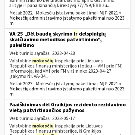
administracinio bendradarbiavimo apmokestinimo
srityje ir panaikinančią Direktyvą 77/799/EBB su...
Metai:
2022
Mokesčių įstatymų pakeitimai:
MĮP 2021 »
Mokesčių administravimo įstatymo pakeitimai nuo 2023
m.
VA-25 „Dėl baudų skyrimo
ir
delspinigių
skaičiavimo metodikos patvirtinimo“,
pakeitimo
Web turinio sąrašas
2023-04-28
Valstybinė
mokesčių
inspekcija prie Lietuvos
Respublikos finansų ministerijos (toliau ― VMI prie FM)
informuoja, kad VMI prie FM viršininko 2023-04-27
įsakymu Nr. VA-34...
Metai:
2023
Mokesčių įstatymų pakeitimai:
MĮP 2021 »
Mokesčių administravimo įstatymo pakeitimai nuo 2023
m.
Paaiškinimas dėl Graikijos rezidento rezidavimo
vietą patvirtinančios pažymos
Web turinio sąrašas
2023-05-17
Valstybinė
mokesčių
inspekcija prie Lietuvos
Respublikos finansų ministerijos, iš Graikijos