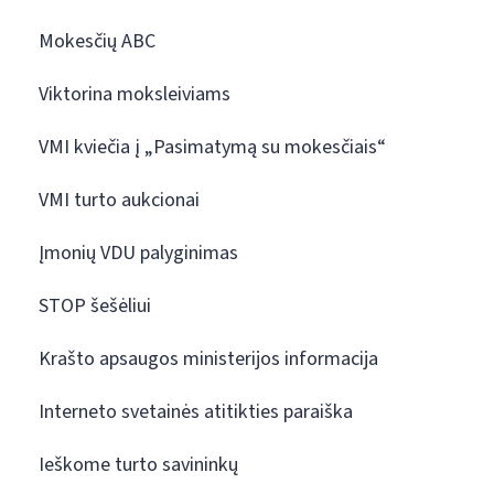
Mokesčių ABC
Viktorina moksleiviams
VMI kviečia į „Pasimatymą su mokesčiais“
VMI turto aukcionai
Įmonių VDU palyginimas
STOP šešėliui
Krašto apsaugos ministerijos informacija
Interneto svetainės atitikties paraiška
Ieškome turto savininkų