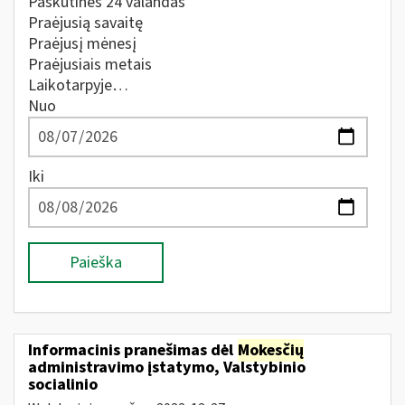
Paskutines 24 valandas
Praėjusią savaitę
Praėjusį mėnesį
Praėjusiais metais
Laikotarpyje…
Nuo
Iki
Paieška
Informacinis pranešimas dėl
Mokesčių
administravimo įstatymo, Valstybinio
socialinio