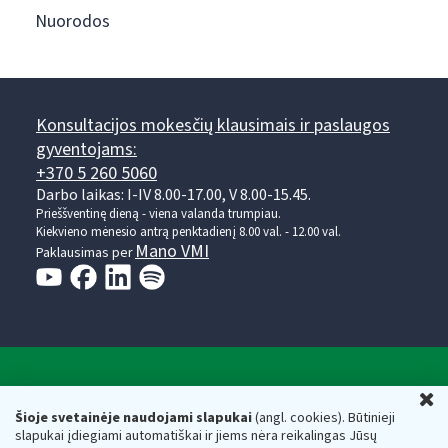
Nuorodos
Konsultacijos mokesčių klausimais ir paslaugos
gyventojams:
+370 5 260 5060
Darbo laikas: I-IV 8.00-17.00, V 8.00-15.45.
Prieššventinę dieną - viena valanda trumpiau.
Kiekvieno mėnesio antrą penktadienį 8.00 val. - 12.00 val.
Mano VMI
Paklausimas per
Valstybinė mokesčių inspekcija prie Lietuvos
U
Respublikos finansų ministerijos
Šioje svetainėje naudojami slapukai
(angl. cookies). Būtinieji
slapukai įdiegiami automatiškai ir jiems nėra reikalingas Jūsų