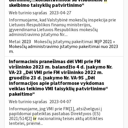
skelbimo taisyklių patvirtinimo“
Web turinio sąrašas
2023-04-27
Informuojame, kad Valstybinė mokesčių inspekcija prie
Lietuvos Respublikos finansų ministerijos,
įgyvendinama Lietuvos Respublikos mokesčių
administravimo įstatymo Nr....
Metai:
2023
Mokesčių įstatymų pakeitimai:
MĮP 2021 »
Mokesčių administravimo įstatymo pakeitimai nuo 2023
m.
Informacinis pranešimas dėl VMI prie FM
viršininko 2023 m. balandžio 4 d. įsakymo Nr.
VA-23 „Dėl VMI prie FM viršininko 2022 m.
gruodžio 23 d. įsakymo Nr. VA-95 „Dėl
informacijos apie platformose vykdomas
veiklas teikimo VMI taisyklių patvirtinimo“
pakeitimo“
Web turinio sąrašas
2023-04-07
Informuojame, jog VMI prie FM[1], atsižvelgusi į
papildomai pateiktas pastabas Direktyvos (ES)
2021/514[2]
ir
nacionalinių teisės aktų atitikties
lentelei, priėmė...