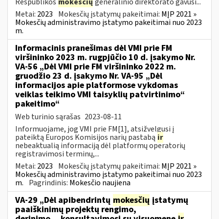
Respublikos
mokesčių
generalinio direktorato gavusi...
Metai:
2023
Mokesčių įstatymų pakeitimai:
MĮP 2021 »
Mokesčių administravimo įstatymo pakeitimai nuo 2023
m.
Informacinis pranešimas dėl VMI prie FM
viršininko 2023 m. rugpjūčio 10 d. įsakymo Nr.
VA-56 „Dėl VMI prie FM viršininko 2022 m.
gruodžio 23 d. įsakymo Nr. VA-95 „Dėl
informacijos apie platformose vykdomas
veiklas teikimo VMI taisyklių patvirtinimo“
pakeitimo“
Web turinio sąrašas
2023-08-11
Informuojame, jog VMI prie FM[1], atsižvelgusi į
pateiktą Europos Komisijos narių pastabą
ir
nebeaktualią informaciją dėl platformų operatorių
registravimosi terminų,...
Metai:
2023
Mokesčių įstatymų pakeitimai:
MĮP 2021 »
Mokesčių administravimo įstatymo pakeitimai nuo 2023
m.
Pagrindinis:
Mokesčio naujiena
VA-29 „Dėl apibendrintų
mokesčių
įstatymų
paaiškinimų projektų rengimo,
derinimo,...konsultavimosi su visuomene
ir