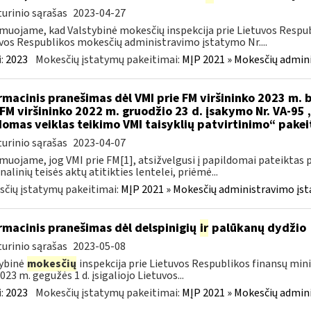
urinio sąrašas
2023-04-27
muojame, kad Valstybinė mokesčių inspekcija prie Lietuvos Respub
vos Respublikos mokesčių administravimo įstatymo Nr....
:
2023
Mokesčių įstatymų pakeitimai:
MĮP 2021 » Mokesčių admin
rmacinis pranešimas dėl VMI prie FM viršininko 2023 m. b
 FM viršininko 2022 m. gruodžio 23 d. įsakymo Nr. VA-95
omas veiklas teikimo VMI taisyklių patvirtinimo“ pake
urinio sąrašas
2023-04-07
muojame, jog VMI prie FM[1], atsižvelgusi į papildomai pateiktas 
nalinių teisės aktų atitikties lentelei, priėmė...
čių įstatymų pakeitimai:
MĮP 2021 » Mokesčių administravimo įs
rmacinis pranešimas dėl delspinigių
ir
palūkanų dydžio
urinio sąrašas
2023-05-08
ybinė
mokesčių
inspekcija prie Lietuvos Respublikos finansų mini
023 m. gegužės 1 d. įsigaliojo Lietuvos...
:
2023
Mokesčių įstatymų pakeitimai:
MĮP 2021 » Mokesčių admin