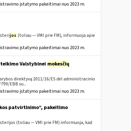
istravimo įstatymo pakeitimai nuo 2023 m.
steri
jos
(toliau — VMI prie FM), informuoja apie
istravimo įstatymo pakeitimai nuo 2023 m.
 teikimo Valstybinei
mokesčių
arybos direktyvą 2011/16/ES dėl administracinio
799/EBB su...
istravimo įstatymo pakeitimai nuo 2023 m.
kos patvirtinimo“, pakeitimo
sterijos (toliau ― VMI prie FM) informuoja, kad