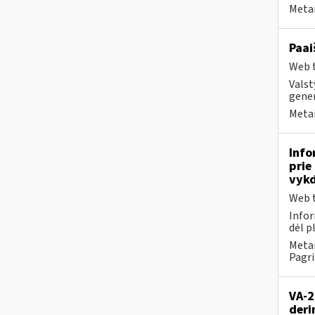
Metai
Paai
Web t
Valst
gener
Metai
Info
prie
vykd
Web t
Infor
dėl p
Metai
Pagri
VA-2
deri