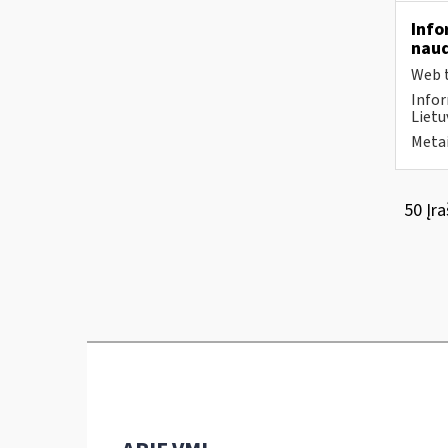
Info
naud
Web t
Infor
Lietu
Metai
50 Įra