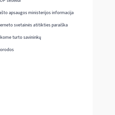
OP šešėliui
ašto apsaugos ministerijos informacija
terneto svetainės atitikties paraiška
škome turto savininkų
orodos