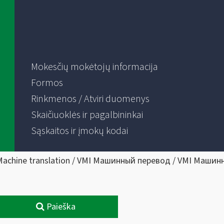
Mokesčių mokėtojų informacija
Formos
Rinkmenos / Atviri duomenys
Skaičiuoklės ir pagalbininkai
Sąskaitos ir įmokų kodai
Machine translation / VMI Машинный перевод / VMI Машин
Paieška