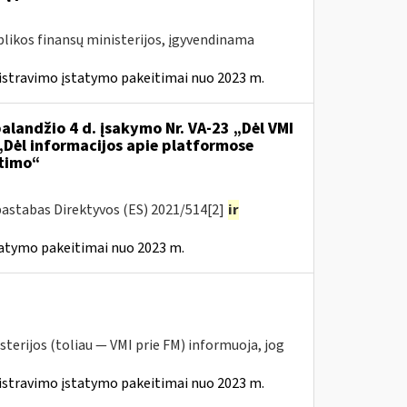
likos finansų ministerijos, įgyvendinama
istravimo įstatymo pakeitimai nuo 2023 m.
alandžio 4 d. įsakymo Nr. VA-23 „Dėl VMI
 „Dėl informacijos apie platformose
itimo“
pastabas Direktyvos (ES) 2021/514[2]
ir
tatymo pakeitimai nuo 2023 m.
sterijos (toliau — VMI prie FM) informuoja, jog
istravimo įstatymo pakeitimai nuo 2023 m.