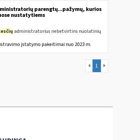
inistratorių parengtų...pažymų, kurios
ose nustatytiems
esčių
administratorius nebetvirtins nuolatinių
istravimo įstatymo pakeitimai nuo 2023 m.
1