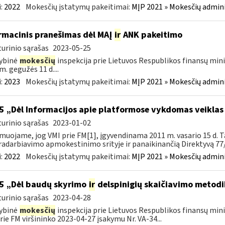
:
2022
Mokesčių įstatymų pakeitimai:
MĮP 2021 » Mokesčių admin
rmacinis pranešimas dėl MAĮ
ir
ANK pakeitimo
urinio sąrašas
2023-05-25
ybinė
mokesčių
inspekcija prie Lietuvos Respublikos finansų mini
m. gegužės 11 d....
:
2023
Mokesčių įstatymų pakeitimai:
MĮP 2021 » Mokesčių admin
5 „Dėl Informacijos apie platformose vykdomas veiklas
urinio sąrašas
2023-01-02
muojame, jog VMI prie FM[1], įgyvendinama 2011 m. vasario 15 d. T
adarbiavimo apmokestinimo srityje ir panaikinančią Direktyvą 77/
:
2022
Mokesčių įstatymų pakeitimai:
MĮP 2021 » Mokesčių admin
5 „Dėl baudų skyrimo
ir
delspinigių skaičiavimo metodi
urinio sąrašas
2023-04-28
ybinė
mokesčių
inspekcija prie Lietuvos Respublikos finansų mini
rie FM viršininko 2023-04-27 įsakymu Nr. VA-34...