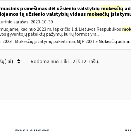
rmacinis pranešimas dėl užsienio valstybių
mokesčių
adm
ojamos tų užsienio valstybių vidaus
mokesčių
įstatymu
urinio sąrašas
2023-10-30
muojame, kad nuo 2023 m. lapkričio 1 d. Lietuvos Respublikos
mok
vos gyventojų pateiktų pažymų, kurių formos yra...
:
2023
Mokesčių įstatymų pakeitimai:
MĮP 2021 » Mokesčių admin
šų(-ai)
Rodoma nuo 1 iki 12 iš 12 irašų.