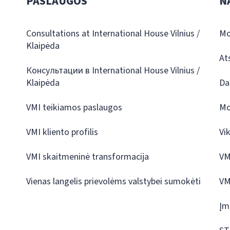
PASLAUGOS
N
Consultations at International House Vilnius /
Mo
Klaipėda
At
Консультации в International House Vilnius /
Klaipėda
Da
VMI teikiamos paslaugos
Mo
VMI kliento profilis
Vi
VMI skaitmeninė transformacija
VM
Vienas langelis prievolėms valstybei sumokėti
VM
Įm