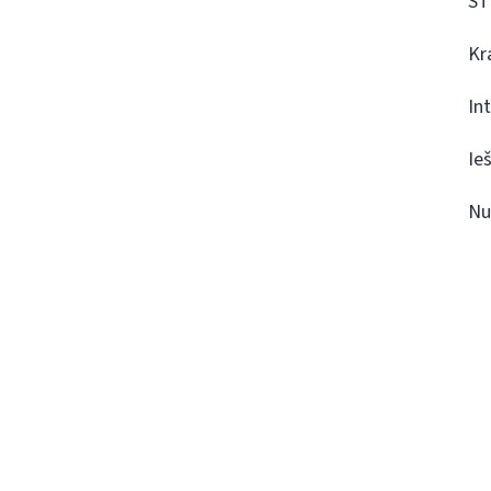
ST
Kr
In
Ie
Nu