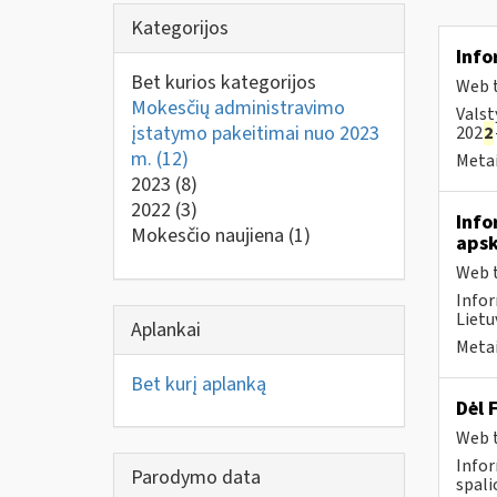
Kategorijos
Info
Bet kurios kategorijos
Web t
Mokesčių administravimo
Valst
įstatymo pakeitimai nuo 2023
202
2
m.
(12)
Metai
2023
(8)
2022
(3)
Info
Mokesčio naujiena
(1)
apsk
Web t
Infor
Lietu
Aplankai
Metai
Bet kurį aplanką
Dėl 
Web t
Infor
Parodymo data
spali