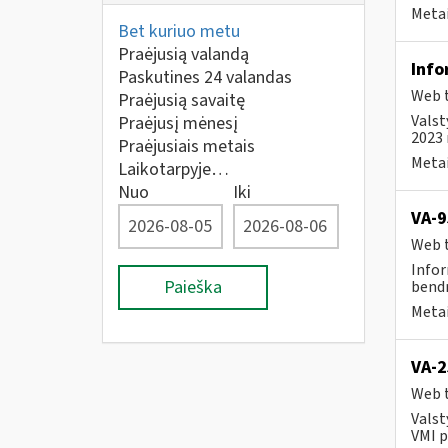
Metai
Bet kuriuo metu
Praėjusią valandą
Info
Paskutines 24 valandas
Web t
Praėjusią savaitę
Valst
Praėjusį mėnesį
2023 
Praėjusiais metais
Metai
Laikotarpyje…
Nuo
Iki
VA-9
Web t
Infor
Paieška
bendr
Metai
VA-2
Web t
Valst
VMI p