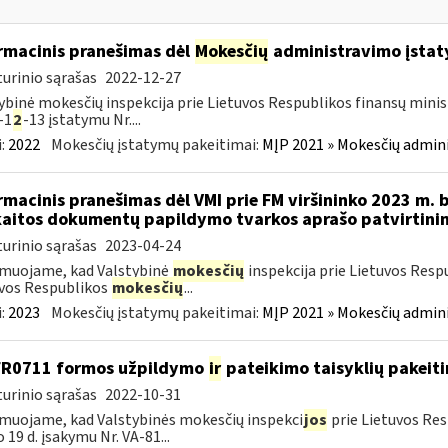
rmacinis pranešimas dėl
Mokesčių
administravimo įstaty
urinio sąrašas
2022-12-27
ybinė mokesčių inspekcija prie Lietuvos Respublikos finansų minist
-1
2
-13 įstatymu Nr....
:
2022
Mokesčių įstatymų pakeitimai:
MĮP 2021 » Mokesčių admin
rmacinis pranešimas dėl VMI prie FM viršininko 2023 m. 
aitos dokumentų papildymo tvarkos aprašo patvirtini
urinio sąrašas
2023-04-24
muojame, kad Valstybinė
mokesčių
inspekcija prie Lietuvos Resp
vos Respublikos
mokesčių
...
:
2023
Mokesčių įstatymų pakeitimai:
MĮP 2021 » Mokesčių admin
FR0711 formos užpildymo
ir
pateikimo taisyklių pakeit
urinio sąrašas
2022-10-31
muojame, kad Valstybinės mokesčių inspekci
jos
prie Lietuvos Res
o 19 d. įsakymu Nr. VA-81...