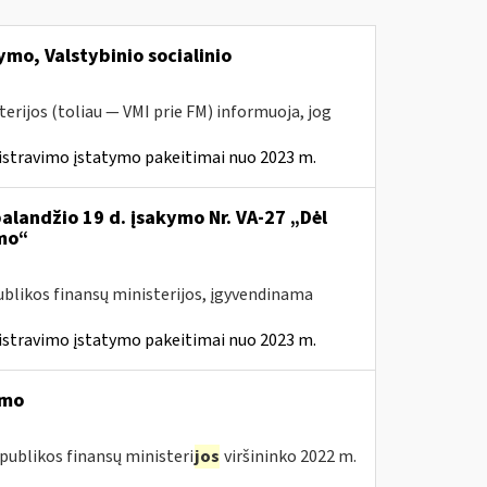
mo, Valstybinio socialinio
erijos (toliau — VMI prie FM) informuoja, jog
istravimo įstatymo pakeitimai nuo 2023 m.
balandžio 19 d. įsakymo Nr. VA-27 „Dėl
mo“
ublikos finansų ministerijos, įgyvendinama
istravimo įstatymo pakeitimai nuo 2023 m.
imo
publikos finansų ministeri
jos
viršininko 2022 m.