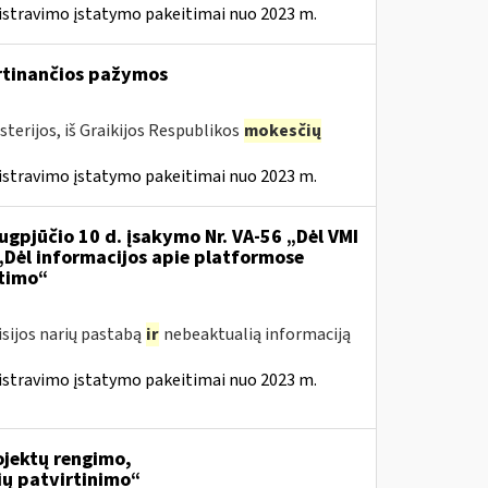
istravimo įstatymo pakeitimai nuo 2023 m.
irtinančios pažymos
terijos, iš Graikijos Respublikos
mokesčių
istravimo įstatymo pakeitimai nuo 2023 m.
ugpjūčio 10 d. įsakymo Nr. VA-56 „Dėl VMI
 „Dėl informacijos apie platformose
itimo“
isijos narių pastabą
ir
nebeaktualią informaciją
istravimo įstatymo pakeitimai nuo 2023 m.
jektų rengimo,
ių patvirtinimo“