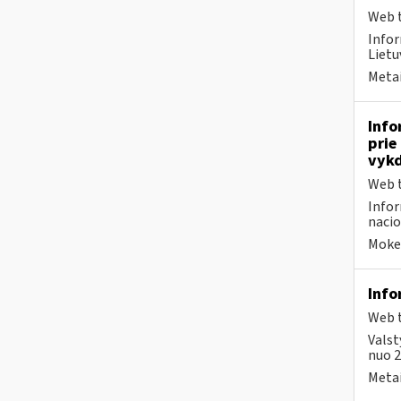
Web t
Infor
Lietu
Metai
Info
prie
vykd
Web t
Infor
nacio
Mokes
Info
Web t
Valst
nuo 2
Metai