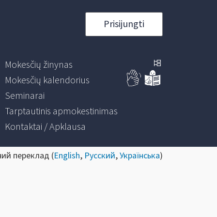
Prisijungti
Mokesčių žinynas
Mokesčių kalendorius
Seminarai
Tarptautinis apmokestinimas
Kontaktai / Apklausa
ний переклад (
English
,
Русский
,
Українська
)