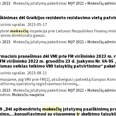
:
2023
Mokesčių įstatymų pakeitimai:
MĮP 2021 » Mokesčių admin
škinimas dėl Graikijos rezidento rezidavimo vietą patv
urinio sąrašas
2023-05-17
ybinė
mokesčių
inspekcija prie Lietuvos Respublikos finansų minis
alinio direktorato gavusi...
:
2023
Mokesčių įstatymų pakeitimai:
MĮP 2021 » Mokesčių admin
rmacinis pranešimas dėl VMI prie FM viršininko 2023 m. r
 FM viršininko 2022 m. gruodžio 23 d. įsakymo Nr. VA-95
omas veiklas teikimo VMI taisyklių patvirtinimo“ pake
urinio sąrašas
2023-08-11
muojame, jog VMI prie FM[1], atsižvelgusi į pateiktą Europos Kom
latformų operatorių registravimosi terminų,...
:
2023
Mokesčių įstatymų pakeitimai:
MĮP 2021 » Mokesčių admin
ndinis:
Mokesčio naujiena
9 „Dėl apibendrintų
mokesčių
įstatymų paaiškinimų pro
nimo,...konsultavimosi su visuomene
ir
skelbimo taisykl