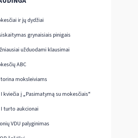
AUDINGA
kesčiai ir jų dydžiai
siskaitymas grynaisiais pinigais
žniausiai užduodami klausimai
kesčių ABC
ktorina moksleiviams
I kviečia į „Pasimatymą su mokesčiais“
I turto aukcionai
onių VDU palyginimas