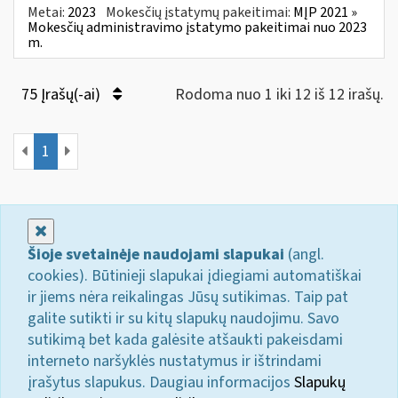
Metai:
2023
Mokesčių įstatymų pakeitimai:
MĮP 2021 »
Mokesčių administravimo įstatymo pakeitimai nuo 2023
m.
75 Įrašų(-ai)
Rodoma nuo 1 iki 12 iš 12 irašų.
1
Uždaryti
Šioje svetainėje naudojami slapukai
(angl.
cookies). Būtinieji slapukai įdiegiami automatiškai
ir jiems nėra reikalingas Jūsų sutikimas. Taip pat
galite sutikti ir su kitų slapukų naudojimu. Savo
sutikimą bet kada galėsite atšaukti pakeisdami
interneto naršyklės nustatymus ir ištrindami
įrašytus slapukus. Daugiau informacijos
Slapukų