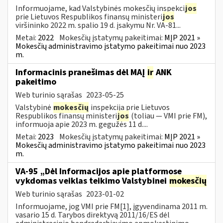
Informuojame, kad Valstybinės mokesčių inspekci
jos
prie Lietuvos Respublikos finansų ministeri
jos
viršininko 2022 m. spalio 19 d. įsakymu Nr. VA-81...
Metai:
2022
Mokesčių įstatymų pakeitimai:
MĮP 2021 »
Mokesčių administravimo įstatymo pakeitimai nuo 2023
m.
Informacinis pranešimas dėl MAĮ
ir
ANK
pakeitimo
Web turinio sąrašas
2023-05-25
Valstybinė
mokesčių
inspekcija prie Lietuvos
Respublikos finansų ministeri
jos
(toliau — VMI prie FM),
informuoja apie 2023 m. gegužės 11 d....
Metai:
2023
Mokesčių įstatymų pakeitimai:
MĮP 2021 »
Mokesčių administravimo įstatymo pakeitimai nuo 2023
m.
VA-95 „Dėl Informacijos apie platformose
vykdomas veiklas teikimo Valstybinei
mokesčių
Web turinio sąrašas
2023-01-02
Informuojame, jog VMI prie FM[1], įgyvendinama 2011 m.
vasario 15 d. Tarybos direktyvą 2011/16/ES dėl