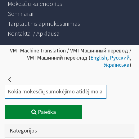
Mokesčių kalendorius
Seminarai
Tarptautinis apmokestinimas
Kontaktai / Apklausa
VMI Machine translation / VMI Машинный перевод /
VMI Машинний переклад (
English
,
Русский
,
Українська
)
Paieška
Kategorijos