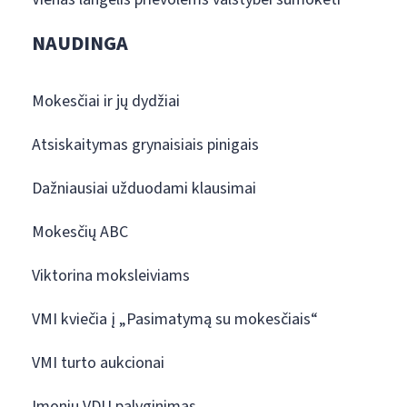
NAUDINGA
Mokesčiai ir jų dydžiai
Atsiskaitymas grynaisiais pinigais
Dažniausiai užduodami klausimai
Mokesčių ABC
Viktorina moksleiviams
VMI kviečia į „Pasimatymą su mokesčiais“
VMI turto aukcionai
Įmonių VDU palyginimas