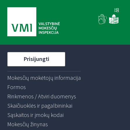
Prisijungti
Mokesčių mokėtojų informacija
Formos
Rinkmenos / Atviri duomenys
Skaičiuoklės ir pagalbininkai
Sąskaitos ir įmokų kodai
Mokesčių žinynas