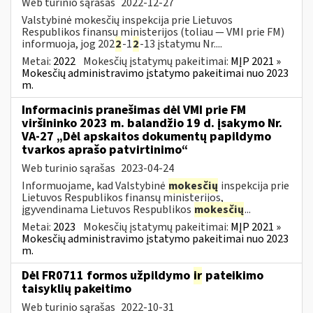
Web turinio sąrašas
2022-12-27
Valstybinė mokesčių inspekcija prie Lietuvos
Respublikos finansų ministerijos (toliau — VMI prie FM)
informuoja, jog 202
2
-1
2
-13 įstatymu Nr....
Metai:
2022
Mokesčių įstatymų pakeitimai:
MĮP 2021 »
Mokesčių administravimo įstatymo pakeitimai nuo 2023
m.
Informacinis pranešimas dėl VMI prie FM
viršininko 2023 m. balandžio 19 d. įsakymo Nr.
VA-27 „Dėl apskaitos dokumentų papildymo
tvarkos aprašo patvirtinimo“
Web turinio sąrašas
2023-04-24
Informuojame, kad Valstybinė
mokesčių
inspekcija prie
Lietuvos Respublikos finansų ministerijos,
įgyvendinama Lietuvos Respublikos
mokesčių
...
Metai:
2023
Mokesčių įstatymų pakeitimai:
MĮP 2021 »
Mokesčių administravimo įstatymo pakeitimai nuo 2023
m.
Dėl FR0711 formos užpildymo
ir
pateikimo
taisyklių pakeitimo
Web turinio sąrašas
2022-10-31