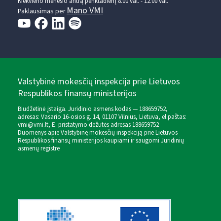
Kiekvieno mėnesio antrą penktadienį 8.00 val. - 12.00 val.
Mano VMI
Paklausimas per
Valstybinė mokesčių inspekcija prie Lietuvos
Respublikos finansų ministerijos
Biudžetinė įstaiga. Juridinio asmens kodas — 188659752,
adresas: Vasario 16-osios g. 14, 01107 Vilnius, Lietuva, el.paštas:
vmi@vmi.lt
, E. pristatymo dėžutės adresas 188659752
Duomenys apie Valstybinę mokesčių inspekciją prie Lietuvos
Respublikos finansų ministerijos kaupiami ir saugomi Juridinių
asmenų registre