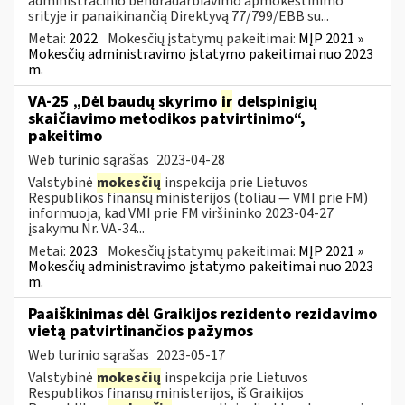
administracinio bendradarbiavimo apmokestinimo
srityje ir panaikinančią Direktyvą 77/799/EBB su...
Metai:
2022
Mokesčių įstatymų pakeitimai:
MĮP 2021 »
Mokesčių administravimo įstatymo pakeitimai nuo 2023
m.
VA-25 „Dėl baudų skyrimo
ir
delspinigių
skaičiavimo metodikos patvirtinimo“,
pakeitimo
Web turinio sąrašas
2023-04-28
Valstybinė
mokesčių
inspekcija prie Lietuvos
Respublikos finansų ministerijos (toliau ― VMI prie FM)
informuoja, kad VMI prie FM viršininko 2023-04-27
įsakymu Nr. VA-34...
Metai:
2023
Mokesčių įstatymų pakeitimai:
MĮP 2021 »
Mokesčių administravimo įstatymo pakeitimai nuo 2023
m.
Paaiškinimas dėl Graikijos rezidento rezidavimo
vietą patvirtinančios pažymos
Web turinio sąrašas
2023-05-17
Valstybinė
mokesčių
inspekcija prie Lietuvos
Respublikos finansų ministerijos, iš Graikijos