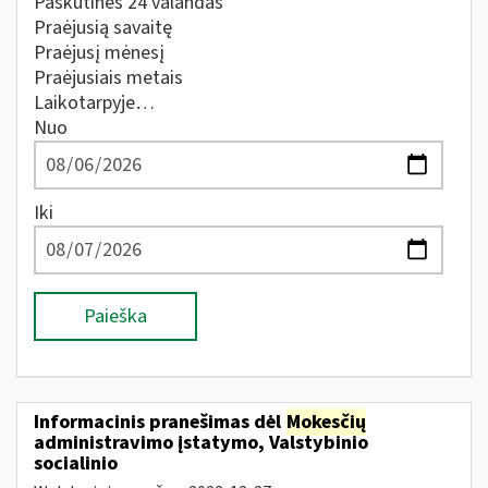
Paskutines 24 valandas
Praėjusią savaitę
Praėjusį mėnesį
Praėjusiais metais
Laikotarpyje…
Nuo
Iki
Paieška
Informacinis pranešimas dėl
Mokesčių
administravimo įstatymo, Valstybinio
socialinio