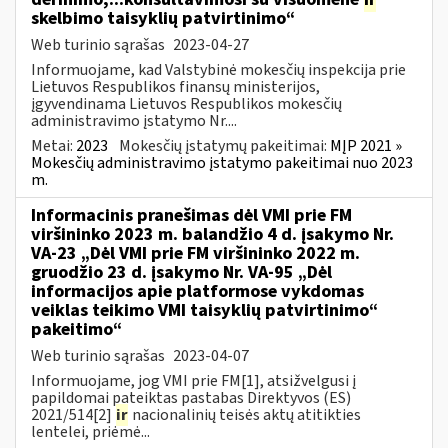
skelbimo taisyklių patvirtinimo“
Web turinio sąrašas
2023-04-27
Informuojame, kad Valstybinė mokesčių inspekcija prie
Lietuvos Respublikos finansų ministerijos,
įgyvendinama Lietuvos Respublikos mokesčių
administravimo įstatymo Nr....
Metai:
2023
Mokesčių įstatymų pakeitimai:
MĮP 2021 »
Mokesčių administravimo įstatymo pakeitimai nuo 2023
m.
Informacinis pranešimas dėl VMI prie FM
viršininko 2023 m. balandžio 4 d. įsakymo Nr.
VA-23 „Dėl VMI prie FM viršininko 2022 m.
gruodžio 23 d. įsakymo Nr. VA-95 „Dėl
informacijos apie platformose vykdomas
veiklas teikimo VMI taisyklių patvirtinimo“
pakeitimo“
Web turinio sąrašas
2023-04-07
Informuojame, jog VMI prie FM[1], atsižvelgusi į
papildomai pateiktas pastabas Direktyvos (ES)
2021/514[2]
ir
nacionalinių teisės aktų atitikties
lentelei, priėmė...