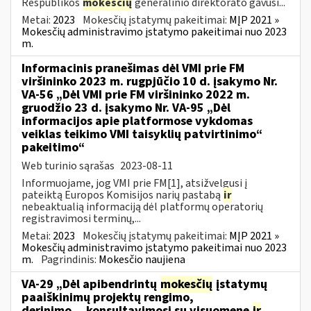
Respublikos
mokesčių
generalinio direktorato gavusi...
Metai:
2023
Mokesčių įstatymų pakeitimai:
MĮP 2021 »
Mokesčių administravimo įstatymo pakeitimai nuo 2023
m.
Informacinis pranešimas dėl VMI prie FM
viršininko 2023 m. rugpjūčio 10 d. įsakymo Nr.
VA-56 „Dėl VMI prie FM viršininko 2022 m.
gruodžio 23 d. įsakymo Nr. VA-95 „Dėl
informacijos apie platformose vykdomas
veiklas teikimo VMI taisyklių patvirtinimo“
pakeitimo“
Web turinio sąrašas
2023-08-11
Informuojame, jog VMI prie FM[1], atsižvelgusi į
pateiktą Europos Komisijos narių pastabą
ir
nebeaktualią informaciją dėl platformų operatorių
registravimosi terminų,...
Metai:
2023
Mokesčių įstatymų pakeitimai:
MĮP 2021 »
Mokesčių administravimo įstatymo pakeitimai nuo 2023
m.
Pagrindinis:
Mokesčio naujiena
VA-29 „Dėl apibendrintų
mokesčių
įstatymų
paaiškinimų projektų rengimo,
derinimo,...konsultavimosi su visuomene
ir