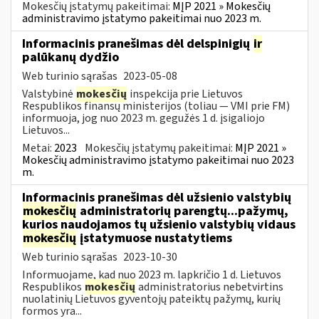
Mokesčių įstatymų pakeitimai:
MĮP 2021 » Mokesčių
administravimo įstatymo pakeitimai nuo 2023 m.
Informacinis pranešimas dėl delspinigių
ir
palūkanų dydžio
Web turinio sąrašas
2023-05-08
Valstybinė
mokesčių
inspekcija prie Lietuvos
Respublikos finansų ministerijos (toliau — VMI prie FM)
informuoja, jog nuo 2023 m. gegužės 1 d. įsigaliojo
Lietuvos...
Metai:
2023
Mokesčių įstatymų pakeitimai:
MĮP 2021 »
Mokesčių administravimo įstatymo pakeitimai nuo 2023
m.
Informacinis pranešimas dėl užsienio valstybių
mokesčių
administratorių parengtų...pažymų,
kurios naudojamos tų užsienio valstybių vidaus
mokesčių
įstatymuose nustatytiems
Web turinio sąrašas
2023-10-30
Informuojame, kad nuo 2023 m. lapkričio 1 d. Lietuvos
Respublikos
mokesčių
administratorius nebetvirtins
nuolatinių Lietuvos gyventojų pateiktų pažymų, kurių
formos yra...