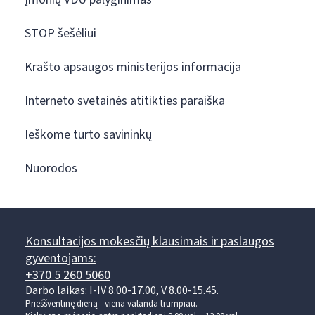
STOP šešėliui
Krašto apsaugos ministerijos informacija
Interneto svetainės atitikties paraiška
Ieškome turto savininkų
Nuorodos
Konsultacijos mokesčių klausimais ir paslaugos
gyventojams:
+370 5 260 5060
Darbo laikas: I-IV 8.00-17.00, V 8.00-15.45.
Prieššventinę dieną - viena valanda trumpiau.