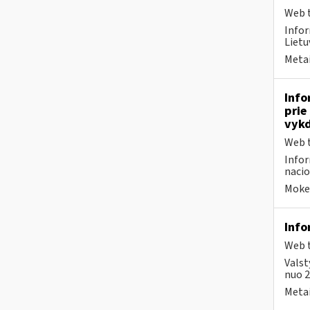
Web t
Infor
Lietu
Metai
Info
prie
vykd
Web t
Infor
nacio
Mokes
Info
Web t
Valst
nuo 2
Metai