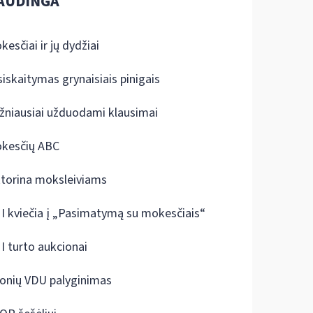
AUDINGA
kesčiai ir jų dydžiai
siskaitymas grynaisiais pinigais
žniausiai užduodami klausimai
kesčių ABC
ktorina moksleiviams
I kviečia į „Pasimatymą su mokesčiais“
I turto aukcionai
onių VDU palyginimas