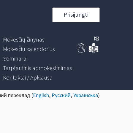
Prisijungti
Mokesčių žinynas
Mokesčių kalendorius
Seminarai
Tarptautinis apmokestinimas
Kontaktai / Apklausa
ний переклад (
English
,
Русский
,
Українська
)