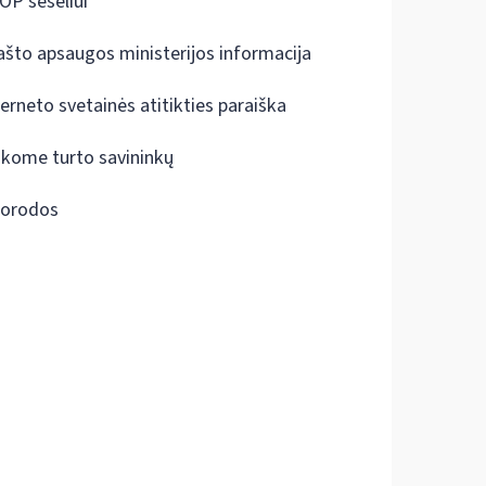
OP šešėliui
ašto apsaugos ministerijos informacija
terneto svetainės atitikties paraiška
škome turto savininkų
orodos