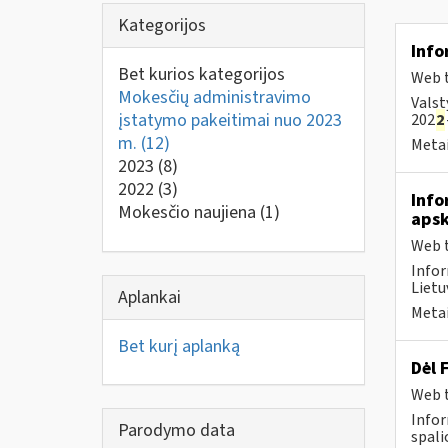
Kategorijos
Info
Bet kurios kategorijos
Web t
Mokesčių administravimo
Valst
įstatymo pakeitimai nuo 2023
202
2
m.
(12)
Metai
2023
(8)
2022
(3)
Info
Mokesčio naujiena
(1)
apsk
Web t
Infor
Lietu
Aplankai
Metai
Bet kurį aplanką
Dėl 
Web t
Infor
Parodymo data
spali