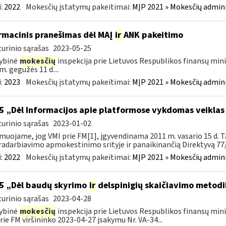
:
2022
Mokesčių įstatymų pakeitimai:
MĮP 2021 » Mokesčių admin
rmacinis pranešimas dėl MAĮ
ir
ANK pakeitimo
urinio sąrašas
2023-05-25
ybinė
mokesčių
inspekcija prie Lietuvos Respublikos finansų mini
m. gegužės 11 d....
:
2023
Mokesčių įstatymų pakeitimai:
MĮP 2021 » Mokesčių admin
5 „Dėl Informacijos apie platformose vykdomas veiklas
urinio sąrašas
2023-01-02
muojame, jog VMI prie FM[1], įgyvendinama 2011 m. vasario 15 d. T
adarbiavimo apmokestinimo srityje ir panaikinančią Direktyvą 77/
:
2022
Mokesčių įstatymų pakeitimai:
MĮP 2021 » Mokesčių admin
5 „Dėl baudų skyrimo
ir
delspinigių skaičiavimo metodi
urinio sąrašas
2023-04-28
ybinė
mokesčių
inspekcija prie Lietuvos Respublikos finansų mini
rie FM viršininko 2023-04-27 įsakymu Nr. VA-34...