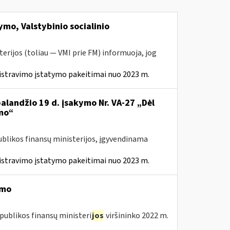
mo, Valstybinio socialinio
erijos (toliau — VMI prie FM) informuoja, jog
istravimo įstatymo pakeitimai nuo 2023 m.
balandžio 19 d. įsakymo Nr. VA-27 „Dėl
mo“
ublikos finansų ministerijos, įgyvendinama
istravimo įstatymo pakeitimai nuo 2023 m.
imo
publikos finansų ministeri
jos
viršininko 2022 m.