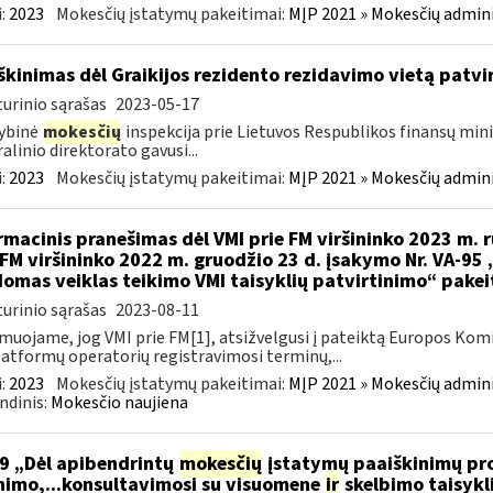
:
2023
Mokesčių įstatymų pakeitimai:
MĮP 2021 » Mokesčių admin
škinimas dėl Graikijos rezidento rezidavimo vietą patv
urinio sąrašas
2023-05-17
ybinė
mokesčių
inspekcija prie Lietuvos Respublikos finansų minis
alinio direktorato gavusi...
:
2023
Mokesčių įstatymų pakeitimai:
MĮP 2021 » Mokesčių admin
rmacinis pranešimas dėl VMI prie FM viršininko 2023 m. r
 FM viršininko 2022 m. gruodžio 23 d. įsakymo Nr. VA-95
omas veiklas teikimo VMI taisyklių patvirtinimo“ pake
urinio sąrašas
2023-08-11
muojame, jog VMI prie FM[1], atsižvelgusi į pateiktą Europos Kom
latformų operatorių registravimosi terminų,...
:
2023
Mokesčių įstatymų pakeitimai:
MĮP 2021 » Mokesčių admin
ndinis:
Mokesčio naujiena
9 „Dėl apibendrintų
mokesčių
įstatymų paaiškinimų pro
nimo,...konsultavimosi su visuomene
ir
skelbimo taisykl