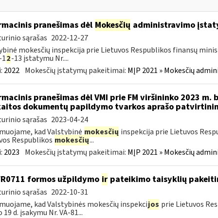
rmacinis pranešimas dėl
Mokesčių
administravimo įstaty
urinio sąrašas
2022-12-27
ybinė mokesčių inspekcija prie Lietuvos Respublikos finansų minist
-1
2
-13 įstatymu Nr....
:
2022
Mokesčių įstatymų pakeitimai:
MĮP 2021 » Mokesčių admin
rmacinis pranešimas dėl VMI prie FM viršininko 2023 m. 
aitos dokumentų papildymo tvarkos aprašo patvirtini
urinio sąrašas
2023-04-24
muojame, kad Valstybinė
mokesčių
inspekcija prie Lietuvos Resp
vos Respublikos
mokesčių
...
:
2023
Mokesčių įstatymų pakeitimai:
MĮP 2021 » Mokesčių admin
FR0711 formos užpildymo
ir
pateikimo taisyklių pakeit
urinio sąrašas
2022-10-31
muojame, kad Valstybinės mokesčių inspekci
jos
prie Lietuvos Res
o 19 d. įsakymu Nr. VA-81...