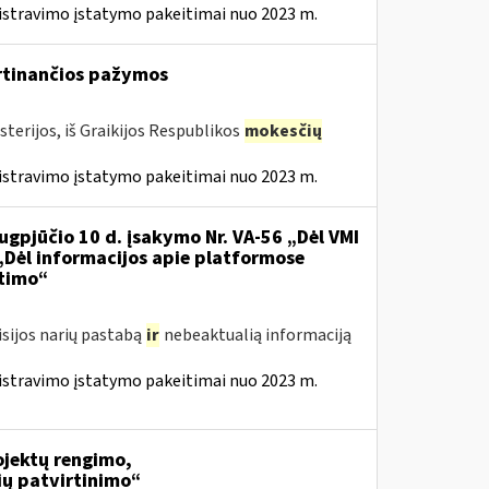
istravimo įstatymo pakeitimai nuo 2023 m.
irtinančios pažymos
terijos, iš Graikijos Respublikos
mokesčių
istravimo įstatymo pakeitimai nuo 2023 m.
ugpjūčio 10 d. įsakymo Nr. VA-56 „Dėl VMI
 „Dėl informacijos apie platformose
itimo“
isijos narių pastabą
ir
nebeaktualią informaciją
istravimo įstatymo pakeitimai nuo 2023 m.
jektų rengimo,
ių patvirtinimo“