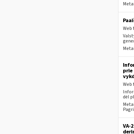
Metai
Paai
Web t
Valst
gener
Metai
Info
prie
vykd
Web t
Infor
dėl p
Metai
Pagri
VA-2
deri