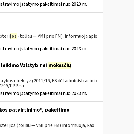
istravimo įstatymo pakeitimai nuo 2023 m.
steri
jos
(toliau — VMI prie FM), informuoja apie
istravimo įstatymo pakeitimai nuo 2023 m.
 teikimo Valstybinei
mokesčių
arybos direktyvą 2011/16/ES dėl administracinio
799/EBB su...
istravimo įstatymo pakeitimai nuo 2023 m.
kos patvirtinimo“, pakeitimo
sterijos (toliau ― VMI prie FM) informuoja, kad