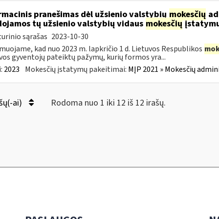
rmacinis pranešimas dėl užsienio valstybių
mokesčių
adm
ojamos tų užsienio valstybių vidaus
mokesčių
įstatymu
urinio sąrašas
2023-10-30
muojame, kad nuo 2023 m. lapkričio 1 d. Lietuvos Respublikos
mok
vos gyventojų pateiktų pažymų, kurių formos yra...
:
2023
Mokesčių įstatymų pakeitimai:
MĮP 2021 » Mokesčių admin
šų(-ai)
Rodoma nuo 1 iki 12 iš 12 irašų.