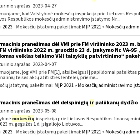
urinio sąrašas
2023-04-27
muojame, kad Valstybinė mokesčių inspekcija prie Lietuvos Respub
vos Respublikos mokesčių administravimo įstatymo Nr....
:
2023
Mokesčių įstatymų pakeitimai:
MĮP 2021 » Mokesčių admin
rmacinis pranešimas dėl VMI prie FM viršininko 2023 m. b
 FM viršininko 2022 m. gruodžio 23 d. įsakymo Nr. VA-95
omas veiklas teikimo VMI taisyklių patvirtinimo“ pake
urinio sąrašas
2023-04-07
muojame, jog VMI prie FM[1], atsižvelgusi į papildomai pateiktas 
nalinių teisės aktų atitikties lentelei, priėmė...
čių įstatymų pakeitimai:
MĮP 2021 » Mokesčių administravimo įs
rmacinis pranešimas dėl delspinigių
ir
palūkanų dydžio
urinio sąrašas
2023-05-08
ybinė
mokesčių
inspekcija prie Lietuvos Respublikos finansų mini
023 m. gegužės 1 d. įsigaliojo Lietuvos...
:
2023
Mokesčių įstatymų pakeitimai:
MĮP 2021 » Mokesčių admin