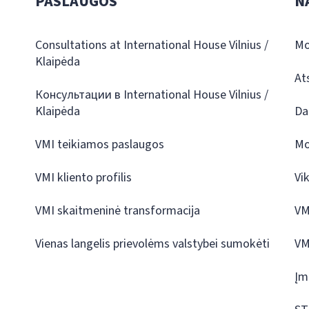
PASLAUGOS
N
Consultations at International House Vilnius /
Mo
Klaipėda
At
Консультации в International House Vilnius /
Klaipėda
Da
VMI teikiamos paslaugos
Mo
VMI kliento profilis
Vi
VMI skaitmeninė transformacija
VM
Vienas langelis prievolėms valstybei sumokėti
VM
Įm