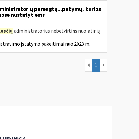
inistratorių parengtų...pažymų, kurios
ose nustatytiems
esčių
administratorius nebetvirtins nuolatinių
istravimo įstatymo pakeitimai nuo 2023 m.
1