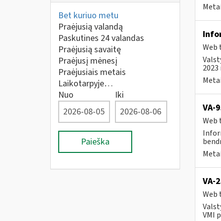
Metai
Bet kuriuo metu
Praėjusią valandą
Info
Paskutines 24 valandas
Web t
Praėjusią savaitę
Valst
Praėjusį mėnesį
2023 
Praėjusiais metais
Metai
Laikotarpyje…
Nuo
Iki
VA-9
Web t
Infor
Paieška
bendr
Metai
VA-2
Web t
Valst
VMI p