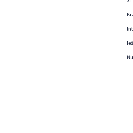
ST
Kr
In
Ie
Nu