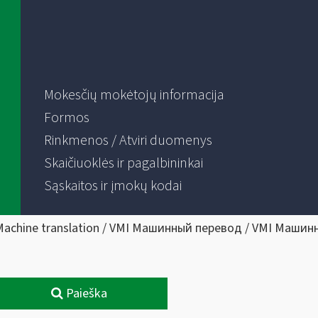
Mokesčių mokėtojų informacija
Formos
Rinkmenos / Atviri duomenys
Skaičiuoklės ir pagalbininkai
Sąskaitos ir įmokų kodai
Machine translation / VMI Машинный перевод / VMI Машин
Paieška