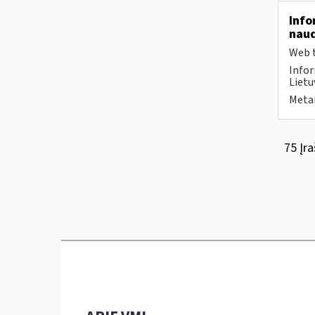
Info
naud
Web t
Infor
Lietu
Metai
75 Įra