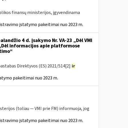
likos finansų ministerijos, įgyvendinama
istravimo įstatymo pakeitimai nuo 2023 m.
alandžio 4 d. įsakymo Nr. VA-23 „Dėl VMI
 „Dėl informacijos apie platformose
itimo“
pastabas Direktyvos (ES) 2021/514[2]
ir
tatymo pakeitimai nuo 2023 m.
sterijos (toliau — VMI prie FM) informuoja, jog
istravimo įstatymo pakeitimai nuo 2023 m.