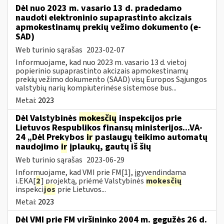
Dėl nuo 2023 m. vasario 13 d. pradedamo
naudoti elektroninio supaprastinto akcizais
apmokestinamų prekių vežimo dokumento (e-
SAD)
Web turinio sąrašas
2023-02-07
Informuojame, kad nuo 2023 m. vasario 13 d. vietoj
popierinio supaprastinto akcizais apmokestinamų
prekių vežimo dokumento (SAAD) visų Europos Sąjungos
valstybių narių kompiuterinėse sistemose bus...
Metai:
2023
Dėl Valstybinės
mokesčių
inspekcijos prie
Lietuvos Respublikos finansų ministerijos...VA-
24 „Dėl Prekybos
ir
paslaugų teikimo automatų
naudojimo
ir
įplaukų, gautų iš šių
Web turinio sąrašas
2023-06-29
Informuojame, kad VMI prie FM[1], įgyvendindama
i.EKA[
2
] projektą, priėmė Valstybinės
mokesčių
inspekci
jos
prie Lietuvos...
Metai:
2023
Dėl VMI prie FM viršininko 2004 m. gegužės 26 d.