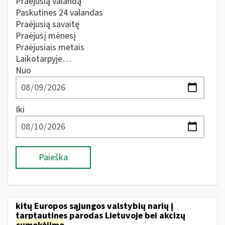
Praėjusią valandą
Paskutines 24 valandas
Praėjusią savaitę
Praėjusį mėnesį
Praėjusiais metais
Laikotarpyje…
Nuo
Iki
Paieška
kitų Europos sąjungos valstybių narių į
tarptautines parodas Lietuvoje bei akcizų