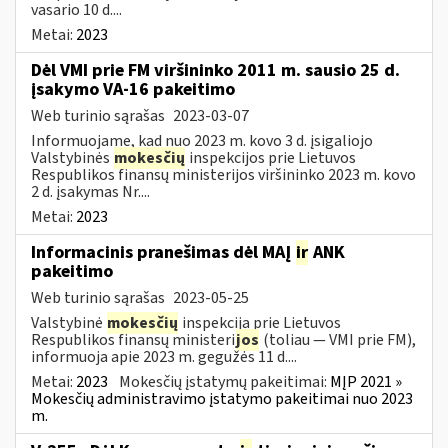
vasario 10 d....
Metai:
2023
Dėl VMI prie FM viršininko 2011 m. sausio 25 d.
įsakymo VA-16 pakeitimo
Web turinio sąrašas
2023-03-07
Informuojame, kad nuo 2023 m. kovo 3 d. įsigaliojo
Valstybinės
mokesčių
inspekcijos prie Lietuvos
Respublikos finansų ministerijos viršininko 2023 m. kovo
2 d. įsakymas Nr....
Metai:
2023
Informacinis pranešimas dėl MAĮ
ir
ANK
pakeitimo
Web turinio sąrašas
2023-05-25
Valstybinė
mokesčių
inspekcija prie Lietuvos
Respublikos finansų ministeri
jos
(toliau — VMI prie FM),
informuoja apie 2023 m. gegužės 11 d....
Metai:
2023
Mokesčių įstatymų pakeitimai:
MĮP 2021 »
Mokesčių administravimo įstatymo pakeitimai nuo 2023
m.