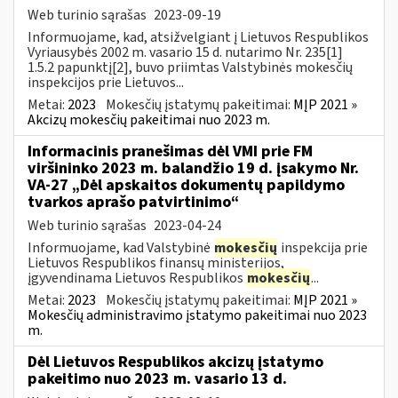
Web turinio sąrašas
2023-09-19
Informuojame, kad, atsižvelgiant į Lietuvos Respublikos
Vyriausybės 2002 m. vasario 15 d. nutarimo Nr. 235[1]
1.5.2 papunktį[2], buvo priimtas Valstybinės mokesčių
inspekcijos prie Lietuvos...
Metai:
2023
Mokesčių įstatymų pakeitimai:
MĮP 2021 »
Akcizų mokesčių pakeitimai nuo 2023 m.
Informacinis pranešimas dėl VMI prie FM
viršininko 2023 m. balandžio 19 d. įsakymo Nr.
VA-27 „Dėl apskaitos dokumentų papildymo
tvarkos aprašo patvirtinimo“
Web turinio sąrašas
2023-04-24
Informuojame, kad Valstybinė
mokesčių
inspekcija prie
Lietuvos Respublikos finansų ministerijos,
įgyvendinama Lietuvos Respublikos
mokesčių
...
Metai:
2023
Mokesčių įstatymų pakeitimai:
MĮP 2021 »
Mokesčių administravimo įstatymo pakeitimai nuo 2023
m.
Dėl Lietuvos Respublikos akcizų įstatymo
pakeitimo nuo 2023 m. vasario 13 d.