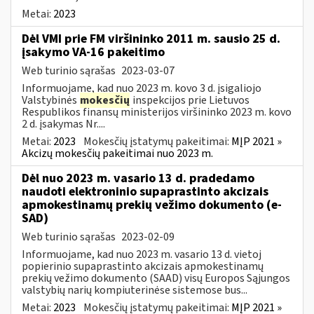
Metai:
2023
Dėl VMI prie FM viršininko 2011 m. sausio 25 d.
įsakymo VA-16 pakeitimo
Web turinio sąrašas
2023-03-07
Informuojame, kad nuo 2023 m. kovo 3 d. įsigaliojo
Valstybinės
mokesčių
inspekcijos prie Lietuvos
Respublikos finansų ministerijos viršininko 2023 m. kovo
2 d. įsakymas Nr....
Metai:
2023
Mokesčių įstatymų pakeitimai:
MĮP 2021 »
Akcizų mokesčių pakeitimai nuo 2023 m.
Dėl nuo 2023 m. vasario 13 d. pradedamo
naudoti elektroninio supaprastinto akcizais
apmokestinamų prekių vežimo dokumento (e-
SAD)
Web turinio sąrašas
2023-02-09
Informuojame, kad nuo 2023 m. vasario 13 d. vietoj
popierinio supaprastinto akcizais apmokestinamų
prekių vežimo dokumento (SAAD) visų Europos Sąjungos
valstybių narių kompiuterinėse sistemose bus...
Metai:
2023
Mokesčių įstatymų pakeitimai:
MĮP 2021 »