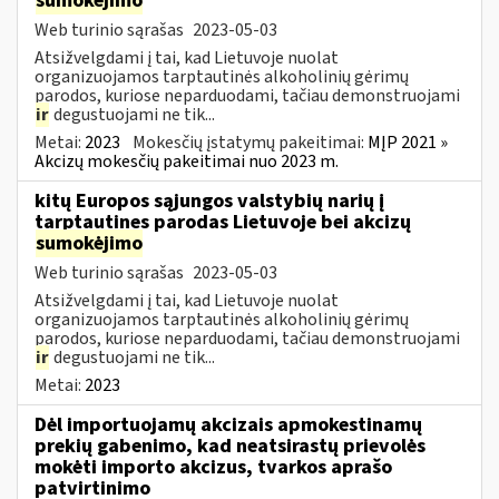
sumokėjimo
Web turinio sąrašas
2023-05-03
Atsižvelgdami į tai, kad Lietuvoje nuolat
organizuojamos tarptautinės alkoholinių gėrimų
parodos, kuriose neparduodami, tačiau demonstruojami
ir
degustuojami ne tik...
Metai:
2023
Mokesčių įstatymų pakeitimai:
MĮP 2021 »
Akcizų mokesčių pakeitimai nuo 2023 m.
kitų Europos sąjungos valstybių narių į
tarptautines parodas Lietuvoje bei akcizų
sumokėjimo
Web turinio sąrašas
2023-05-03
Atsižvelgdami į tai, kad Lietuvoje nuolat
organizuojamos tarptautinės alkoholinių gėrimų
parodos, kuriose neparduodami, tačiau demonstruojami
ir
degustuojami ne tik...
Metai:
2023
Dėl importuojamų akcizais apmokestinamų
prekių gabenimo, kad neatsirastų prievolės
mokėti importo akcizus, tvarkos aprašo
patvirtinimo