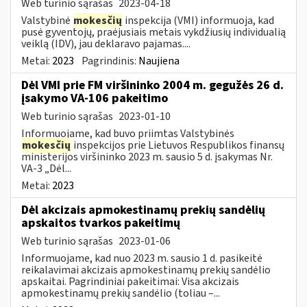
Web turinio sąrašas
2023-04-18
Valstybinė
mokesčių
inspekcija (VMI) informuoja, kad
pusė gyventojų, praėjusiais metais vykdžiusių individualią
veiklą (IDV), jau deklaravo pajamas....
Metai:
2023
Pagrindinis:
Naujiena
Dėl VMI prie FM viršininko 2004 m. gegužės 26 d.
įsakymo VA-106 pakeitimo
Web turinio sąrašas
2023-01-10
Informuojame, kad buvo priimtas Valstybinės
mokesčių
inspekcijos prie Lietuvos Respublikos finansų
ministerijos viršininko 2023 m. sausio 5 d. įsakymas Nr.
VA-3 „Dėl...
Metai:
2023
Dėl akcizais apmokestinamų prekių sandėlių
apskaitos tvarkos pakeitimų
Web turinio sąrašas
2023-01-06
Informuojame, kad nuo 2023 m. sausio 1 d. pasikeitė
reikalavimai akcizais apmokestinamų prekių sandėlio
apskaitai. Pagrindiniai pakeitimai: Visa akcizais
apmokestinamų prekių sandėlio (toliau –...