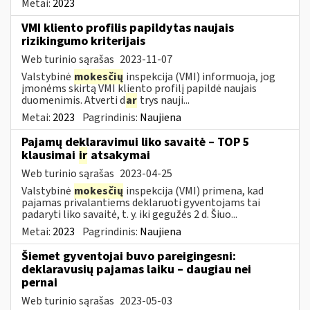
Metai:
2023
VMI kliento profilis papildytas naujais
rizikingumo kriterijais
Web turinio sąrašas
2023-11-07
Valstybinė
mokesčių
inspekcija (VMI) informuoja, jog
įmonėms skirtą VMI kliento profilį papildė naujais
duomenimis. Atverti d
ar
trys nauji...
Metai:
2023
Pagrindinis:
Naujiena
Pajamų deklaravimui liko savaitė – TOP 5
klausimai
ir
atsakymai
Web turinio sąrašas
2023-04-25
Valstybinė
mokesčių
inspekcija (VMI) primena, kad
pajamas privalantiems deklaruoti gyventojams tai
padaryti liko savaitė, t. y. iki gegužės 2 d. Šiuo...
Metai:
2023
Pagrindinis:
Naujiena
Šiemet gyventojai buvo pareigingesni:
deklaravusių pajamas laiku – daugiau nei
pernai
Web turinio sąrašas
2023-05-03