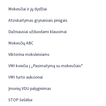
Mokesčiai ir jų dydžiai
Atsiskaitymas grynaisiais pinigais
Dažniausiai užduodami klausimai
Mokesčių ABC
Viktorina moksleiviams
VMI kviečia į „Pasimatymą su mokesčiais“
VMI turto aukcionai
Įmonių VDU palyginimas
STOP šešėliui