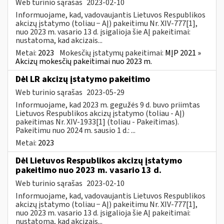
Web turinio sąrašas
2023-02-10
Informuojame, kad, vadovaujantis Lietuvos Respublikos
akcizų įstatymo (toliau − AĮ) pakeitimu Nr. XIV-777[1],
nuo 2023 m. vasario 13 d. įsigalioja šie AĮ pakeitimai:
nustatoma, kad akcizais...
Metai:
2023
Mokesčių įstatymų pakeitimai:
MĮP 2021 »
Akcizų mokesčių pakeitimai nuo 2023 m.
Dėl LR akcizų įstatymo pakeitimo
Web turinio sąrašas
2023-05-29
Informuojame, kad 2023 m. gegužės 9 d. buvo priimtas
Lietuvos Respublikos akcizų įstatymo (toliau - AĮ)
pakeitimas Nr. XIV-1933[1] (toliau - Pakeitimas).
Pakeitimu nuo 2024 m. sausio 1 d.: ...
Metai:
2023
Dėl Lietuvos Respublikos akcizų įstatymo
pakeitimo nuo 2023 m. vasario 13 d.
Web turinio sąrašas
2023-02-10
Informuojame, kad, vadovaujantis Lietuvos Respublikos
akcizų įstatymo (toliau − AĮ) pakeitimu Nr. XIV-777[1],
nuo 2023 m. vasario 13 d. įsigalioja šie AĮ pakeitimai:
nustatoma, kad akcizais...