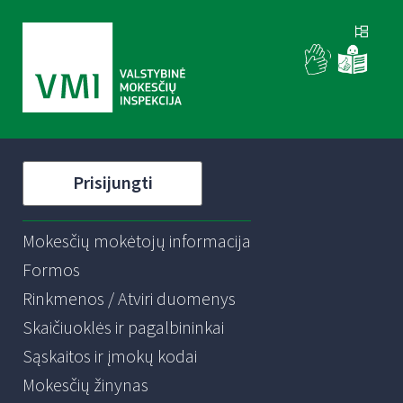
Prisijungti
Mokesčių mokėtojų informacija
Formos
Rinkmenos / Atviri duomenys
Skaičiuoklės ir pagalbininkai
Sąskaitos ir įmokų kodai
Mokesčių žinynas