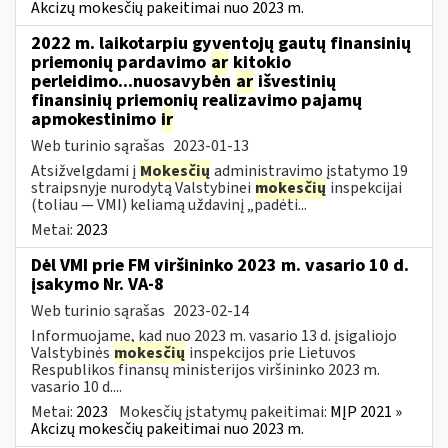
Akcizų mokesčių pakeitimai nuo 2023 m.
2022 m. laikotarpiu gyventojų gautų finansinių
priemonių pardavimo
ar
kitokio
perleidimo...nuosavybėn
ar
išvestinių
finansinių priemonių realizavimo pajamų
apmokestinimo
ir
Web turinio sąrašas
2023-01-13
Atsižvelgdami į
Mokesčių
administravimo įstatymo 19
straipsnyje nurodytą Valstybinei
mokesčių
inspekcijai
(toliau — VMI) keliamą uždavinį „padėti...
Metai:
2023
Dėl VMI prie FM viršininko 2023 m. vasario 10 d.
įsakymo Nr. VA-8
Web turinio sąrašas
2023-02-14
Informuojame, kad nuo 2023 m. vasario 13 d. įsigaliojo
Valstybinės
mokesčių
inspekcijos prie Lietuvos
Respublikos finansų ministerijos viršininko 2023 m.
vasario 10 d....
Metai:
2023
Mokesčių įstatymų pakeitimai:
MĮP 2021 »
Akcizų mokesčių pakeitimai nuo 2023 m.