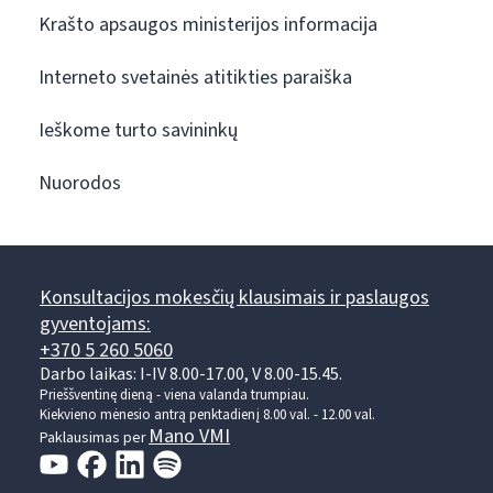
Krašto apsaugos ministerijos informacija
Interneto svetainės atitikties paraiška
Ieškome turto savininkų
Nuorodos
Konsultacijos mokesčių klausimais ir paslaugos
gyventojams:
+370 5 260 5060
Darbo laikas: I-IV 8.00-17.00, V 8.00-15.45.
Prieššventinę dieną - viena valanda trumpiau.
Kiekvieno mėnesio antrą penktadienį 8.00 val. - 12.00 val.
Mano VMI
Paklausimas per