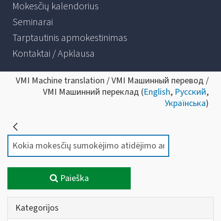
Mokesčių kalendorius
Seminarai
Tarptautinis apmokestinimas
Kontaktai / Apklausa
VMI Machine translation / VMI Машинный перевод /
VMI Машинний переклад (
English
,
Русский
,
Українська
)
Paieška
Kategorijos