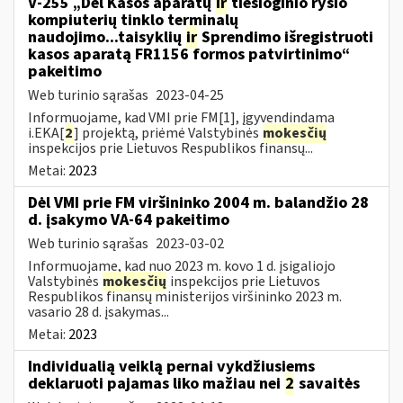
V-255 „Dėl Kasos aparatų
ir
tiesioginio ryšio
kompiuterių tinklo terminalų
naudojimo...taisyklių
ir
Sprendimo išregistruoti
kasos aparatą FR1156 formos patvirtinimo“
pakeitimo
Web turinio sąrašas
2023-04-25
Informuojame, kad VMI prie FM[1], įgyvendindama
i.EKA[
2
] projektą, priėmė Valstybinės
mokesčių
inspekcijos prie Lietuvos Respublikos finansų...
Metai:
2023
Dėl VMI prie FM viršininko 2004 m. balandžio 28
d. įsakymo VA-64 pakeitimo
Web turinio sąrašas
2023-03-02
Informuojame, kad nuo 2023 m. kovo 1 d. įsigaliojo
Valstybinės
mokesčių
inspekcijos prie Lietuvos
Respublikos finansų ministerijos viršininko 2023 m.
vasario 28 d. įsakymas...
Metai:
2023
Individualią veiklą pernai vykdžiusiems
deklaruoti pajamas liko mažiau nei
2
savaitės