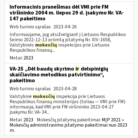
Informacinis pranešimas dėl VMI prie FM
viršininko 2004 m. liepos 29 d. įsakymo Nr. VA-
147 pakeitimo
Web turinio sąrašas
2023-04-26
Informuojame, jog atsižvelgiant į Lietuvos Respublikos
Seimo 2022-12-13 priimtą įstatymą Nr. XIV-1658,
Valstybinės
mokesčių
inspekcijos prie Lietuvos
Respublikos finansų...
Metai:
2023
VA-25 „Dėl baudų skyrimo
ir
delspinigių
skaičiavimo metodikos patvirtinimo“,
pakeitimo
Web turinio sąrašas
2023-04-28
Valstybinė
mokesčių
inspekcija prie Lietuvos
Respublikos finansų ministerijos (toliau ― VMI prie FM)
informuoja, kad VMI prie FM viršininko 2023-04-27
įsakymu Nr. VA-34...
Metai:
2023
Mokesčių įstatymų pakeitimai:
MĮP 2021 »
Mokesčių administravimo įstatymo pakeitimai nuo 2023
m.