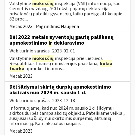
Valstybinė
mokesčių
inspekcija (VMI) informuoja, kad
šiemet iš maždaug 760 tūkst. pajamų deklaracijas
privalančių pateikti gyventojų, laiku pareigą atliko apie
82 proc....
Metai:
2023
Pagrindinis:
Naujiena
Dėl 2022 metais gyventojų gautų palūkanų
apmokestinimo
ir
deklaravimo
Web turinio sąrašas
2023-02-01
Valstybinė
mokesčių
inspekcija prie Lietuvos
Respublikos finansų ministerijos paaiškina,
kokia
tvarka
apmokestinamos...
Metai:
2023
Dėl šildymui skirtų durpių apmokestinimo
akcizais nuo 2024 m. sausio 1 d.
Web turinio sąrašas
2023-12-18
Informuojame, kad nuo 2024 m. sausio 1 d. šildymui
skirtos durpės tampa akcizų objektu. Pateikiame veiklai,
susijusiai su šildymui skirtomis durpėmis, aktualią
informaciją. Kam aktualus naujasis...
Metai:
2023