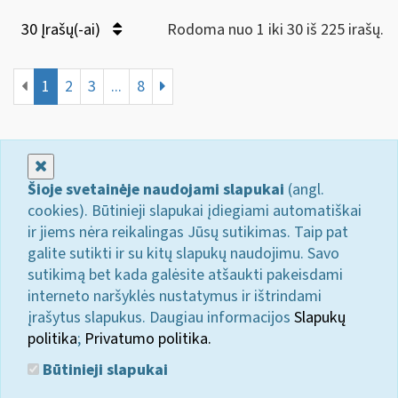
30 Įrašų(-ai)
Rodoma nuo 1 iki 30 iš 225 irašų.
1
2
3
...
8
Uždaryti
Šioje svetainėje naudojami slapukai
(angl.
cookies). Būtinieji slapukai įdiegiami automatiškai
ir jiems nėra reikalingas Jūsų sutikimas. Taip pat
galite sutikti ir su kitų slapukų naudojimu. Savo
sutikimą bet kada galėsite atšaukti pakeisdami
interneto naršyklės nustatymus ir ištrindami
įrašytus slapukus. Daugiau informacijos
Slapukų
politika
;
Privatumo politika.
Būtinieji slapukai