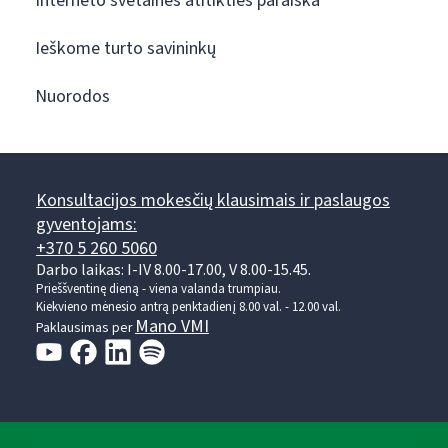
Interneto svetainės atitikties paraiška
Ieškome turto savininkų
Nuorodos
Konsultacijos mokesčių klausimais ir paslaugos
gyventojams:
+370 5 260 5060
Darbo laikas: I-IV 8.00-17.00, V 8.00-15.45.
Prieššventinę dieną - viena valanda trumpiau.
Kiekvieno mėnesio antrą penktadienį 8.00 val. - 12.00 val.
Mano VMI
Paklausimas per