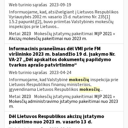
Web turinio sąrašas
2023-09-19
Informuojame, kad, atsižvelgiant į Lietuvos Respublikos
Vyriausybės 2002 m. vasario 15 d. nutarimo Nr. 235[1]
1.5.2 papunktį[2], buvo priimtas Valstybinės mokesčių
inspekcijos prie Lietuvos...
Metai:
2023
Mokesčių įstatymų pakeitimai:
MĮP 2021 »
Akcizų mokesčių pakeitimai nuo 2023 m.
Informacinis pranešimas dėl VMI prie FM
viršininko 2023 m. balandžio 19 d. įsakymo Nr.
VA-27 „Dėl apskaitos dokumentų papildymo
tvarkos aprašo patvirtinimo“
Web turinio sąrašas
2023-04-24
Informuojame, kad Valstybinė
mokesčių
inspekcija prie
Lietuvos Respublikos finansų ministerijos,
įgyvendinama Lietuvos Respublikos
mokesčių
...
Metai:
2023
Mokesčių įstatymų pakeitimai:
MĮP 2021 »
Mokesčių administravimo įstatymo pakeitimai nuo 2023
m.
Dėl Lietuvos Respublikos akcizų įstatymo
pakeitimo nuo 2023 m. vasario 13 d.