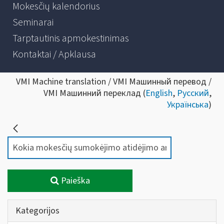
Mokesčių kalendorius
Seminarai
Tarptautinis apmokestinimas
Kontaktai / Apklausa
VMI Machine translation / VMI Машинный перевод /
VMI Машинний переклад (
English
,
Русский
,
Українська
)
Paieška
Kategorijos