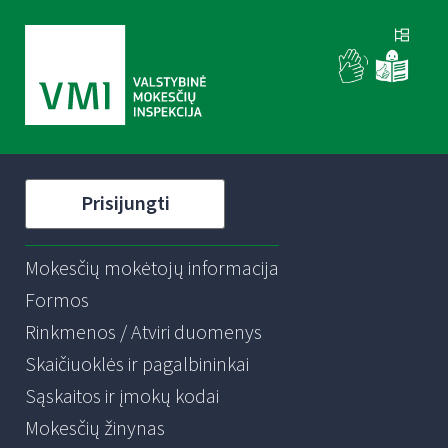
Prisijungti
Mokesčių mokėtojų informacija
Formos
Rinkmenos / Atviri duomenys
Skaičiuoklės ir pagalbininkai
Sąskaitos ir įmokų kodai
Mokesčių žinynas