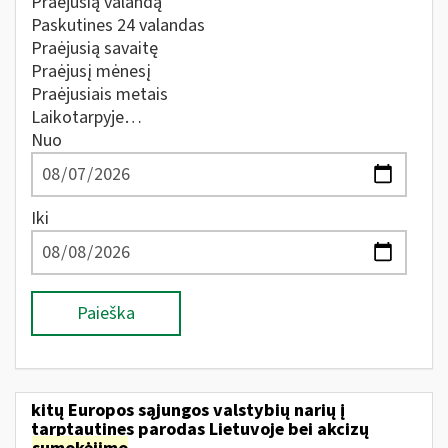
Praėjusią valandą
Paskutines 24 valandas
Praėjusią savaitę
Praėjusį mėnesį
Praėjusiais metais
Laikotarpyje…
Nuo
Iki
Paieška
kitų Europos sąjungos valstybių narių į
tarptautines parodas Lietuvoje bei akcizų