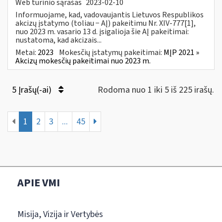
Web turinio sąrašas
2023-02-10
Informuojame, kad, vadovaujantis Lietuvos Respublikos
akcizų įstatymo (toliau − AĮ) pakeitimu Nr. XIV-777[1],
nuo 2023 m. vasario 13 d. įsigalioja šie AĮ pakeitimai:
nustatoma, kad akcizais...
Metai:
2023
Mokesčių įstatymų pakeitimai:
MĮP 2021 »
Akcizų mokesčių pakeitimai nuo 2023 m.
5 Įrašų(-ai)
Rodoma nuo 1 iki 5 iš 225 irašų.
1
2
3
...
45
APIE VMI
Misija, Vizija ir Vertybės