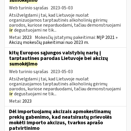
sumokėjimo
Web turinio sąrašas
2023-05-03
Atsižvelgdami į tai, kad Lietuvoje nuolat
organizuojamos tarptautinės alkoholinių gėrimų
parodos, kuriose neparduodami, tačiau demonstruojami
ir
degustuojami ne tik...
Metai:
2023
Mokesčių įstatymų pakeitimai:
MĮP 2021 »
Akcizų mokesčių pakeitimai nuo 2023 m.
kitų Europos sąjungos valstybių narių į
tarptautines parodas Lietuvoje bei akcizų
sumokėjimo
Web turinio sąrašas
2023-05-03
Atsižvelgdami į tai, kad Lietuvoje nuolat
organizuojamos tarptautinės alkoholinių gėrimų
parodos, kuriose neparduodami, tačiau demonstruojami
ir
degustuojami ne tik...
Metai:
2023
Dėl importuojamų akcizais apmokestinamų
prekių gabenimo, kad neatsirastų prievolės
mokėti importo akcizus, tvarkos aprašo
patvirtinimo