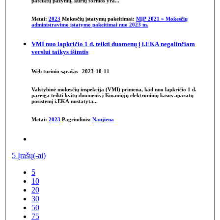
pateiktų pažymų, kurių formos yra...
Metai:
2023
Mokesčių įstatymų pakeitimai:
MĮP 2021 » Mokesčių
administravimo įstatymo pakeitimai nuo 2023 m.
VMI nuo lapkričio 1 d. teikti duomenų į i.EKA negalinčiam
verslui taikys išimtis
Web turinio sąrašas
2023-10-11
Valstybinė
mokesčių
inspekcija (VMI) primena, kad nuo lapkričio 1 d.
pareiga teikti kvitų duomenis į Išmaniųjų elektroninių kasos aparatų
posistemį i.EKA nustatyta...
Metai:
2023
Pagrindinis:
Naujiena
5 Įrašų(-ai)
5
10
20
30
50
75