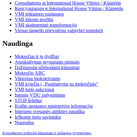
Consultations at International House Vilnius / Klaipėda
Консультации в International House Vilnius / Klaipėda
VMI teikiamos paslaugos
VMI kliento profilis
VMI skaitmeninė transformacija
Vienas langelis prievolėms valstybei sumokėti
Naudinga
Mokesčiai ir jų dydžiai
Atsiskaitymas grynaisiais pinigais
Dažniausiai užduodami klausimai
Mokesčių ABC
Viktorina moksleiviams
VMI kviečia į „Pasimatymą su mokesčiais“
VMI turto aukcionai
Įmonių VDU palyginimas
STOP šešėliui
Krašto apsaugos ministerijos informacija
Interneto svetainės atitikties paraiška
Ieškome turto savininkų
Nuorodos
Konsultacijos mokesčių klausimais ir paslaugos gyventojams: