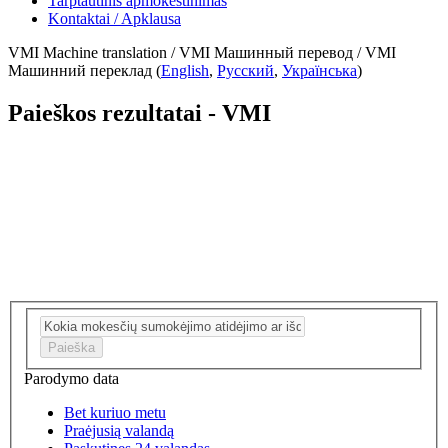
Tarptautinis apmokestinimas
Kontaktai / Apklausa
VMI Machine translation / VMI Машинный перевод / VMI
Машинний переклад (
English
,
Русский
,
Українська
)
Paieškos rezultatai - VMI
Paieška
Parodymo data
Bet kuriuo metu
Praėjusią valandą