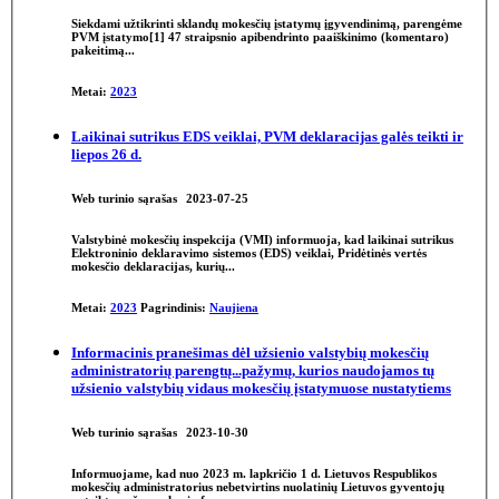
Siekdami užtikrinti sklandų
mokesčių
įstatymų įgyvendinimą, parengėme
PVM įstatymo[1] 47 straipsnio apibendrinto paaiškinimo (komentaro)
pakeitimą...
Metai:
2023
Laikinai sutrikus EDS veiklai, PVM deklaracijas galės teikti
ir
liepos 26 d.
Web turinio sąrašas
2023-07-25
Valstybinė
mokesčių
inspekcija (VMI) informuoja, kad laikinai sutrikus
Elektroninio deklaravimo sistemos (EDS) veiklai, Pridėtinės vertės
mokesčio deklaracijas, kurių...
Metai:
2023
Pagrindinis:
Naujiena
Informacinis pranešimas dėl užsienio valstybių
mokesčių
administratorių parengtų...pažymų, kurios naudojamos tų
užsienio valstybių vidaus
mokesčių
įstatymuose nustatytiems
Web turinio sąrašas
2023-10-30
Informuojame, kad nuo 2023 m. lapkričio 1 d. Lietuvos Respublikos
mokesčių
administratorius nebetvirtins nuolatinių Lietuvos gyventojų