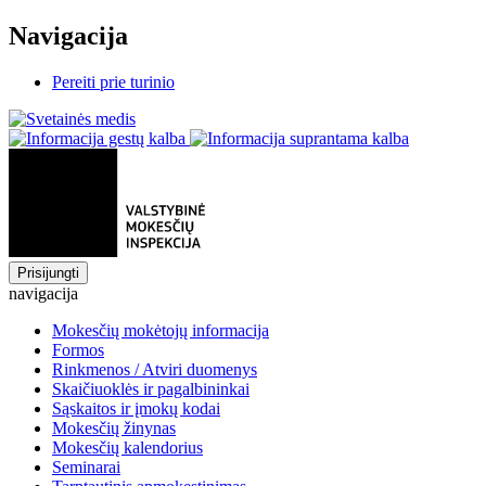
Navigacija
Pereiti prie turinio
Prisijungti
navigacija
Mokesčių mokėtojų informacija
Formos
Rinkmenos / Atviri duomenys
Skaičiuoklės ir pagalbininkai
Sąskaitos ir įmokų kodai
Mokesčių žinynas
Mokesčių kalendorius
Seminarai