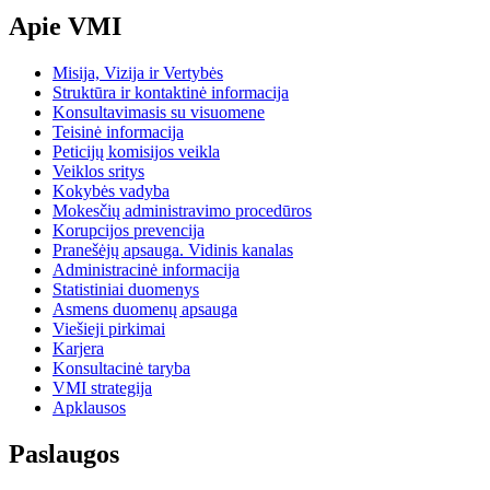
Apie VMI
Misija, Vizija ir Vertybės
Struktūra ir kontaktinė informacija
Konsultavimasis su visuomene
Teisinė informacija
Peticijų komisijos veikla
Veiklos sritys
Kokybės vadyba
Mokesčių administravimo procedūros
Korupcijos prevencija
Pranešėjų apsauga. Vidinis kanalas
Administracinė informacija
Statistiniai duomenys
Asmens duomenų apsauga
Viešieji pirkimai
Karjera
Konsultacinė taryba
VMI strategija
Apklausos
Paslaugos