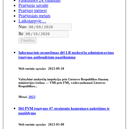
Paskutines 24 valandas
Praėjusią savaitę
Praėjusį mėnesį
Praėjusiais metais
Laikotarpyje…
Nuo
Iki
Paieška
Informacinis pranešimas dėl LR
mokesčių
administravimo
įstatymo apibendrintų paaiškinimų
Web turinio sąrašas
2023-09-18
Valstybinė
mokesčių
inspekcija prie Lietuvos Respublikos finansų
ministerijos (toliau — VMI prie FM), vadovaudamasi Lietuvos
Respublikos...
Metai:
2023
Dėl PVM įstatymo 47 straipsnio komentaro pakeitimo
ir
papildymo
Web turinio sąrašas
2023-05-08