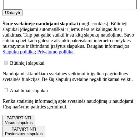
Uždaryti
Šioje svetainėje naudojami slapukai
(angl. cookies). Būtinieji
slapukai įdiegiami automatiškai ir jiems nėra reikalingas Jūsų
sutikimas. Taip pat galite sutikti ir su kitų slapukų naudojimu. Savo
sutikimą bet kada galėsite atšaukti pakeisdami interneto naršyklės
nustatymus ir ištrindami įrašytus slapukus. Daugiau informacijos
Slapukų politika
;
Privatumo politika.
Būtinieji slapukai
Naudojami sklandžiam svetainės veikimui ir įgalina pagrindines
svetainės funkcijas. Be šių slapukų svetainė negali tinkamai veikti.
Analitiniai slapukai
Renka statistinę informaciją apie svetainės naudojimą ir naudojami
Jūsų naršymo patirties gerinimui.
PATVIRTINTI
Visus slapukus
PATVIRTINTI
Pasirinktus slapukus