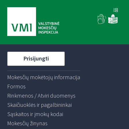
Prisijungti
Mokesčių mokėtojų informacija
Formos
Rinkmenos / Atviri duomenys
Skaičiuoklės ir pagalbininkai
Sąskaitos ir įmokų kodai
Mokesčių žinynas