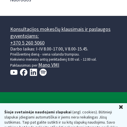
Konsultacijos mokesčių klausimais ir paslaugos
gyventojams:
+370 5 260 5060
Darbo laikas: I-IV 8.00-17.00, V 8.00-15.45.
Prieššventinę dieną - viena valanda trumpiau.
Kiekvieno mėnesio antrą penktadienį 8.00 val. - 12.00 val.
Mano VMI
Paklausimas per
Valstybinė mokesčių inspekcija prie Lietuvos
U
Respublikos finansų ministerijos
Šioje svetainėje naudojami slapukai
(angl. cookies). Būtinieji
slapukai įdiegiami automatiškai ir jiems nėra reikalingas Jūsų
Biudžetinė įstaiga. Juridinio asmens kodas — 188659752,
sutikimas. Taip pat galite sutikti ir su kitų slapukų naudojimu. Savo
adresas: Vasario 16-osios g. 14, 01107 Vilnius, Lietuva, el.paštas: