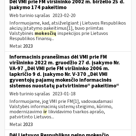
Dėl VMI prie FM viršininko 2002 m. birželio 25 d.
įsakymo 174 pakeitimo
Web turinio sąrašas
2023-02-20
Informuojame, kad, atsižvelgiant į Lietuvos Respublikos
akcizų įstatymo pakeitimus[1], buvo priimtas
Valstybinės
mokesčių
inspekcijos prie Lietuvos
Respublikos finansų...
Metai:
2023
Informacinis pranešimas dėl VMI prie FM
viršininko 2022 m. gruodžio 27 d. įsakymo Nr.
VA-97 „Dėl VMI prie FM viršininko 2006 m.
lapkričio 9 d. įsakymo Nr. V-370 „Dėl VMI
gyventojų pajamų mokesčio informacinės
sistemos nuostatų patvirtinimo“ pakeitimo“
Web turinio sąrašas
2023-01-18
Informuojame, jog VMI prie FM[1], vadovaudamasi
Valstybės informacinių sistemų steigimo, kūrimo,
modernizavimo
ir
likvidavimo tvarkos aprašo,
patvirtinto Lietuvos...
Metai:
2023
Dėl Lietuvos Respublikos pelno mokesčio