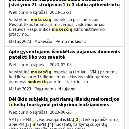
įstatymo 21 straipsnio 1
ir
3 dalių apibendrintų
Web turinio sąrašas
2023-12-21
Valstybinė
mokesčių
inspekcija prie Lietuvos
Respublikos finansų ministerijos, vadovaudamasi
Lietuvos Respublikos
mokesčių
administravimo
įstatymo...
Metai:
2023
Mokesčiai:
Pelno mokestis
Apie gyventojams išmokėtas pajamas duomenis
pateikti liko vos savaitė
Web turinio sąrašas
2023-02-08
Valstybinė
mokesčių
inspekcija (toliau – VMI) primena,
kad iki vasario 15 dienos mokesčius išskaičiuojantys
asmenys
mokesčių
administratoriui turi...
Metai:
2023
Pagrindinis:
Naujiena
Dėl ūkio subjektų patiriamų išlaidų melioracijos
ir
kelių tvarkymui priskyrimo leidžiamiems
Web turinio sąrašas
2023-06-26
VMI prie FM[1], vadovaujantis MAĮ[
2
], teikia paaiškinimą
apie PMĮ[3]
ir
GPMĮ[4] nuostatų taikymą subjektų