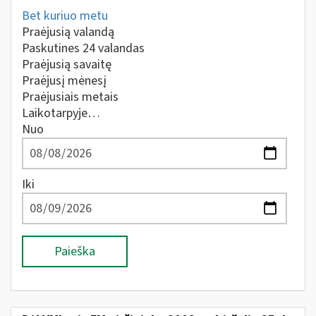
Bet kuriuo metu
Praėjusią valandą
Paskutines 24 valandas
Praėjusią savaitę
Praėjusį mėnesį
Praėjusiais metais
Laikotarpyje…
Nuo
Iki
Paieška