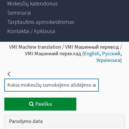
Mokesčių kalendorius
Seminarai
Tarptautinis apmokestinimas
Kontaktai / Apklausa
VMI Machine translation / VMI Машинный перевод /
VMI Машинний переклад (
English
,
Русский
,
Українська
)
Paieška
Parodymo data