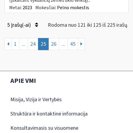
(įskaitant vykdančių žemės ūkio veiklą)...
Metai:
2023
Mokesčiai:
Pelno mokestis
5 Įrašų(-ai)
Rodoma nuo 121 iki 125 iš 225 irašų.
1
...
24
25
26
...
45
APIE VMI
Misija, Vizija ir Vertybės
Struktūra ir kontaktinė informacija
Konsultavimasis su visuomene