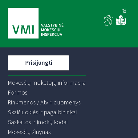
Prisijungti
Mokesčių mokėtojų informacija
Formos
Rinkmenos / Atviri duomenys
Skaičiuoklės ir pagalbininkai
Sąskaitos ir įmokų kodai
Mokesčių žinynas