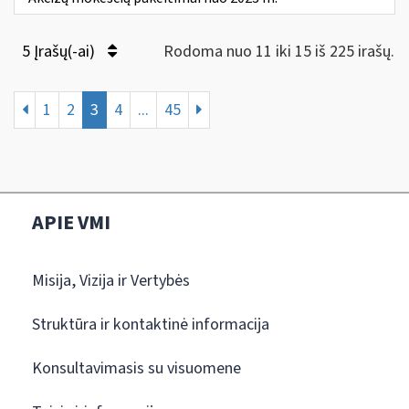
5 Įrašų(-ai)
Rodoma nuo 11 iki 15 iš 225 irašų.
1
2
3
4
...
45
APIE VMI
Misija, Vizija ir Vertybės
Struktūra ir kontaktinė informacija
Konsultavimasis su visuomene