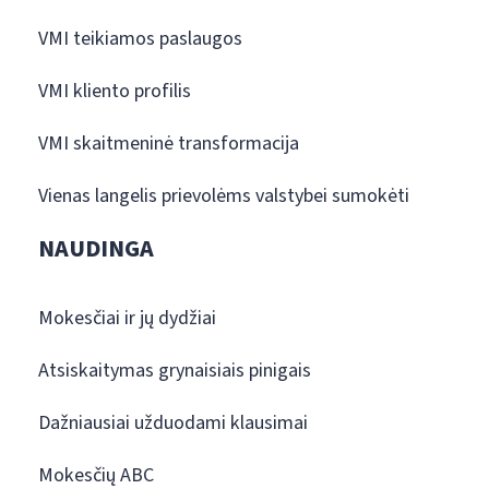
VMI teikiamos paslaugos
VMI kliento profilis
VMI skaitmeninė transformacija
Vienas langelis prievolėms valstybei sumokėti
NAUDINGA
Mokesčiai ir jų dydžiai
Atsiskaitymas grynaisiais pinigais
Dažniausiai užduodami klausimai
Mokesčių ABC