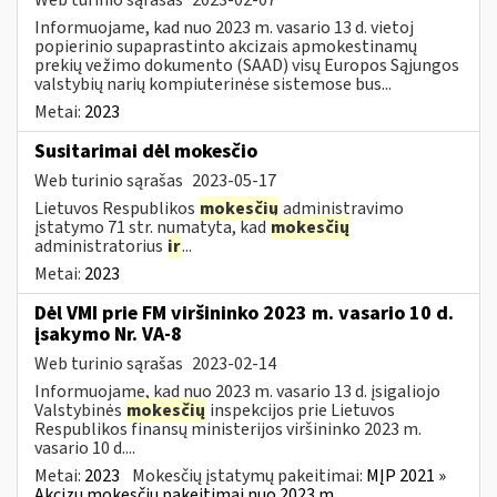
Informuojame, kad nuo 2023 m. vasario 13 d. vietoj
popierinio supaprastinto akcizais apmokestinamų
prekių vežimo dokumento (SAAD) visų Europos Sąjungos
valstybių narių kompiuterinėse sistemose bus...
Metai:
2023
Susitarimai dėl mokesčio
Web turinio sąrašas
2023-05-17
Lietuvos Respublikos
mokesčių
administravimo
įstatymo 71 str. numatyta, kad
mokesčių
administratorius
ir
...
Metai:
2023
Dėl VMI prie FM viršininko 2023 m. vasario 10 d.
įsakymo Nr. VA-8
Web turinio sąrašas
2023-02-14
Informuojame, kad nuo 2023 m. vasario 13 d. įsigaliojo
Valstybinės
mokesčių
inspekcijos prie Lietuvos
Respublikos finansų ministerijos viršininko 2023 m.
vasario 10 d....
Metai:
2023
Mokesčių įstatymų pakeitimai:
MĮP 2021 »
Akcizų mokesčių pakeitimai nuo 2023 m.