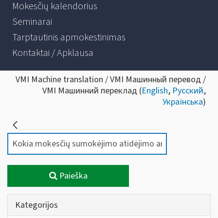
Mokesčių kalendorius
Seminarai
Tarptautinis apmokestinimas
Kontaktai / Apklausa
VMI Machine translation / VMI Машинный перевод /
VMI Машинний переклад (
English
,
Русский
,
Українська
)
Paieška
Kategorijos