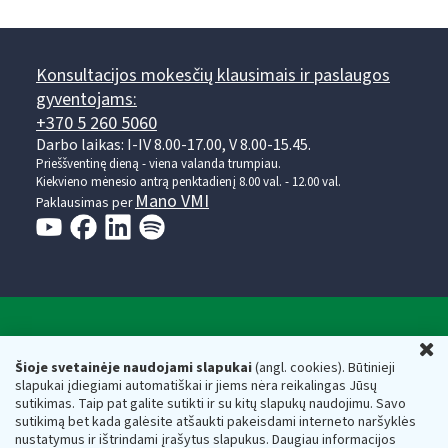
Konsultacijos mokesčių klausimais ir paslaugos
gyventojams:
+370 5 260 5060
Darbo laikas: I-IV 8.00-17.00, V 8.00-15.45.
Prieššventinę dieną - viena valanda trumpiau.
Kiekvieno mėnesio antrą penktadienį 8.00 val. - 12.00 val.
Mano VMI
Paklausimas per
Valstybinė mokesčių inspekcija prie Lietuvos
U
Respublikos finansų ministerijos
Šioje svetainėje naudojami slapukai
(angl. cookies). Būtinieji
slapukai įdiegiami automatiškai ir jiems nėra reikalingas Jūsų
Biudžetinė įstaiga. Juridinio asmens kodas — 188659752,
sutikimas. Taip pat galite sutikti ir su kitų slapukų naudojimu. Savo
adresas: Vasario 16-osios g. 14, 01107 Vilnius, Lietuva, el.paštas:
sutikimą bet kada galėsite atšaukti pakeisdami interneto naršyklės
vmi@vmi.lt
, E. pristatymo dėžutės adresas 188659752
nustatymus ir ištrindami įrašytus slapukus. Daugiau informacijos