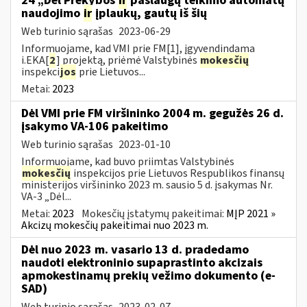
24 „Dėl Prekybos
ir
paslaugų teikimo automatų
naudojimo
ir
įplaukų, gautų iš šių
Web turinio sąrašas
2023-06-29
Informuojame, kad VMI prie FM[1], įgyvendindama
i.EKA[
2
] projektą, priėmė Valstybinės
mokesčių
inspekci
jos
prie Lietuvos...
Metai:
2023
Dėl VMI prie FM viršininko 2004 m. gegužės 26 d.
įsakymo VA-106 pakeitimo
Web turinio sąrašas
2023-01-10
Informuojame, kad buvo priimtas Valstybinės
mokesčių
inspekcijos prie Lietuvos Respublikos finansų
ministerijos viršininko 2023 m. sausio 5 d. įsakymas Nr.
VA-3 „Dėl...
Metai:
2023
Mokesčių įstatymų pakeitimai:
MĮP 2021 »
Akcizų mokesčių pakeitimai nuo 2023 m.
Dėl nuo 2023 m. vasario 13 d. pradedamo
naudoti elektroninio supaprastinto akcizais
apmokestinamų prekių vežimo dokumento (e-
SAD)
Web turinio sąrašas
2023-02-07