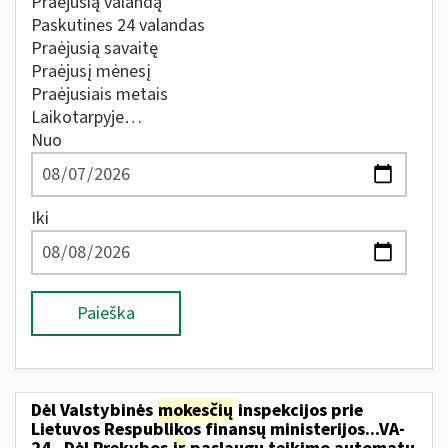
Praėjusią valandą
Paskutines 24 valandas
Praėjusią savaitę
Praėjusį mėnesį
Praėjusiais metais
Laikotarpyje…
Nuo
Iki
Paieška
Dėl Valstybinės
mokesčių
inspekcijos prie
Lietuvos Respublikos finansų ministerijos...VA-