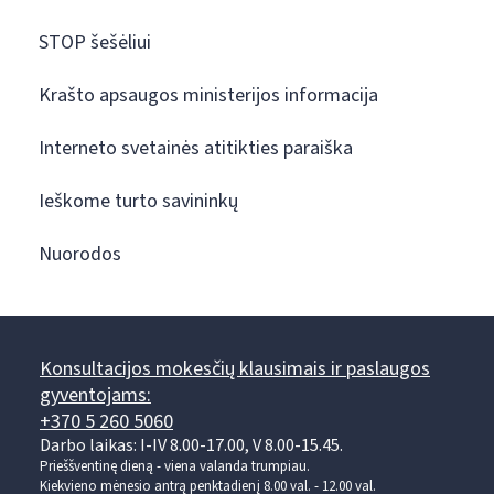
STOP šešėliui
Krašto apsaugos ministerijos informacija
Interneto svetainės atitikties paraiška
Ieškome turto savininkų
Nuorodos
Konsultacijos mokesčių klausimais ir paslaugos
gyventojams:
+370 5 260 5060
Darbo laikas: I-IV 8.00-17.00, V 8.00-15.45.
Prieššventinę dieną - viena valanda trumpiau.
Kiekvieno mėnesio antrą penktadienį 8.00 val. - 12.00 val.