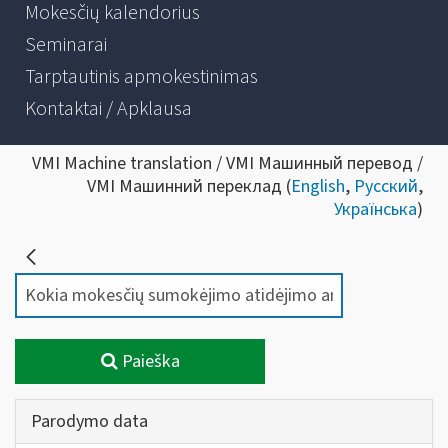
Mokesčių kalendorius
Seminarai
Tarptautinis apmokestinimas
Kontaktai / Apklausa
VMI Machine translation / VMI Машинный перевод /
VMI Машинний переклад (
English
,
Русский
,
Українська
)
Paieška
Parodymo data