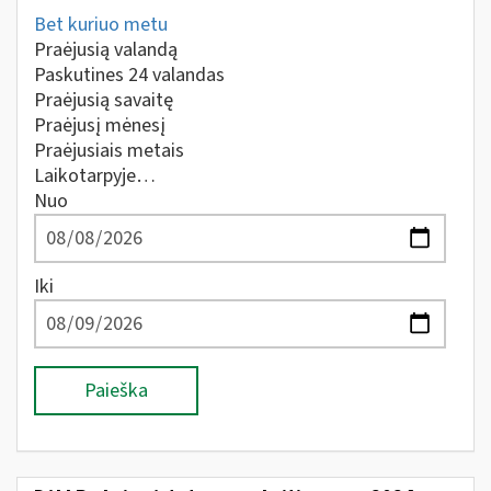
Bet kuriuo metu
Praėjusią valandą
Paskutines 24 valandas
Praėjusią savaitę
Praėjusį mėnesį
Praėjusiais metais
Laikotarpyje…
Nuo
Iki
Paieška