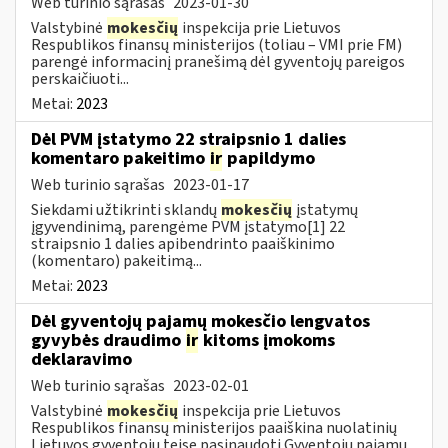
Web turinio sąrašas
2023-01-30
Valstybinė
mokesčių
inspekcija prie Lietuvos
Respublikos finansų ministerijos (toliau – VMI prie FM)
parengė informacinį pranešimą dėl gyventojų pareigos
perskaičiuoti...
Metai:
2023
Dėl PVM įstatymo 22 straipsnio 1 dalies
komentaro pakeitimo
ir
papildymo
Web turinio sąrašas
2023-01-17
Siekdami užtikrinti sklandų
mokesčių
įstatymų
įgyvendinimą, parengėme PVM įstatymo[1] 22
straipsnio 1 dalies apibendrinto paaiškinimo
(komentaro) pakeitimą...
Metai:
2023
Dėl gyventojų pajamų mokesčio lengvatos
gyvybės draudimo
ir
kitoms įmokoms
deklaravimo
Web turinio sąrašas
2023-02-01
Valstybinė
mokesčių
inspekcija prie Lietuvos
Respublikos finansų ministerijos paaiškina nuolatinių
Lietuvos gyventojų teisę pasinaudoti Gyventojų pajamų