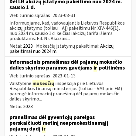
Dėl LR akcizų įstatymo pakeitimo nuo 2024 m.
sausio 1 d.
Web turinio sąrašas
2023-08-31
Informuojame, kad, vadovaujantis Lietuvos Respublikos
akcizų įstatymo (toliau − AĮ) pakeitimu Nr. XIV-446[1],
nuo 2024 m. sausio 1 d. keičiasi akcizų tarifai šiems
produktams: Eil. Nr. Akcizais...
Metai:
2023
Mokesčių įstatymų pakeitimai:
Akcizų
pakeitimai nuo 2024 m.
Informacinis pranešimas dėl pajamų mokesčio
dalies skyrimo paramos gavėjams
ir
politinėms
Web turinio sąrašas
2023-01-13
Valstybinė
mokesčių
inspekcija prie Lietuvos
Respublikos finansų ministerijos (toliau – VMI prie FM)
parengė informacinį pranešimą dėl pajamų mokesčio
dalies skyrimo...
Metai:
2023
pranešimas dėl gyventojų pareigos
perskaičiuoti metinį neapmokestinamąjį
pajamų dydį
ir