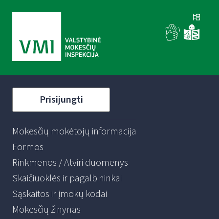
Prisijungti
Mokesčių mokėtojų informacija
Formos
Rinkmenos / Atviri duomenys
Skaičiuoklės ir pagalbininkai
Sąskaitos ir įmokų kodai
Mokesčių žinynas