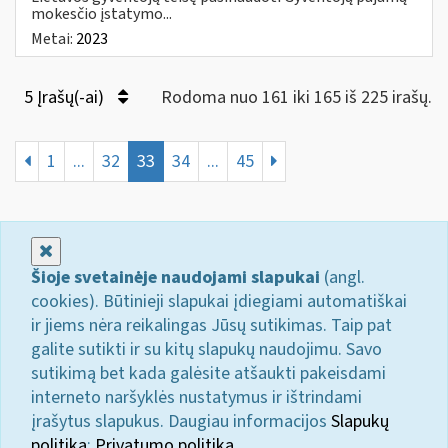
mokesčio įstatymo...
Metai:
2023
5 Įrašų(-ai)
Rodoma nuo 161 iki 165 iš 225 irašų.
1
...
32
33
34
...
45
Uždaryti
Šioje svetainėje naudojami slapukai
(angl.
cookies). Būtinieji slapukai įdiegiami automatiškai
ir jiems nėra reikalingas Jūsų sutikimas. Taip pat
galite sutikti ir su kitų slapukų naudojimu. Savo
sutikimą bet kada galėsite atšaukti pakeisdami
interneto naršyklės nustatymus ir ištrindami
įrašytus slapukus. Daugiau informacijos
Slapukų
politika
;
Privatumo politika.