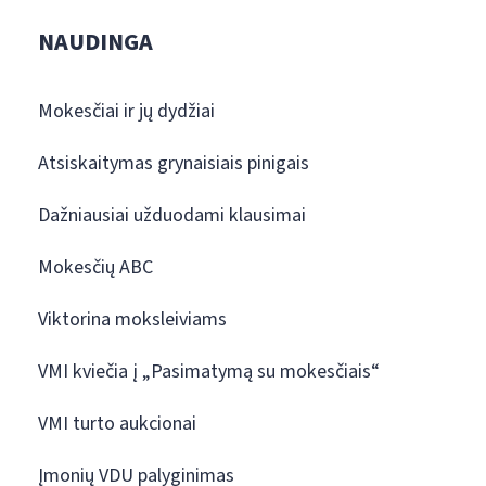
NAUDINGA
Mokesčiai ir jų dydžiai
Atsiskaitymas grynaisiais pinigais
Dažniausiai užduodami klausimai
Mokesčių ABC
Viktorina moksleiviams
VMI kviečia į „Pasimatymą su mokesčiais“
VMI turto aukcionai
Įmonių VDU palyginimas