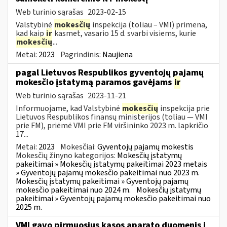
Web turinio sąrašas
2023-02-15
Valstybinė
mokesčių
inspekcija (toliau – VMI) primena,
kad kaip
ir
kasmet, vasario 15 d. svarbi visiems, kurie
mokesčių
...
Metai:
2023
Pagrindinis:
Naujiena
pagal Lietuvos Respublikos gyventojų pajamų
mokesčio įstatymą paramos gavėjams
ir
Web turinio sąrašas
2023-11-21
Informuojame, kad Valstybinė
mokesčių
inspekcija prie
Lietuvos Respublikos finansų ministerijos (toliau — VMI
prie FM), priėmė VMI prie FM viršininko 2023 m. lapkričio
17...
Metai:
2023
Mokesčiai:
Gyventojų pajamų mokestis
Mokesčių žinyno kategorijos:
Mokesčių įstatymų
pakeitimai » Mokesčių įstatymų pakeitimai 2023 metais
» Gyventojų pajamų mokesčio pakeitimai nuo 2023 m.
Mokesčių įstatymų pakeitimai » Gyventojų pajamų
mokesčio pakeitimai nuo 2024 m.
Mokesčių įstatymų
pakeitimai » Gyventojų pajamų mokesčio pakeitimai nuo
2025 m.
VMI gavo pirmuosius kasos aparato duomenis į