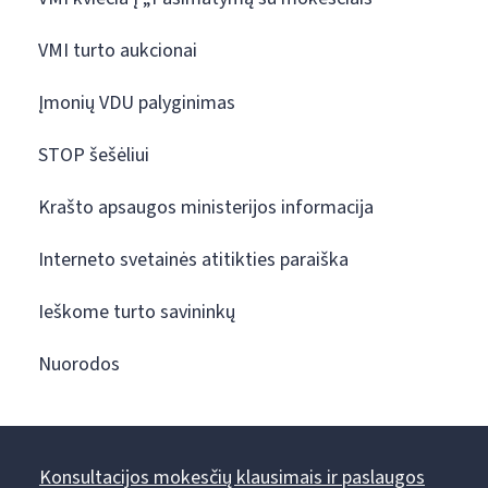
VMI turto aukcionai
Įmonių VDU palyginimas
STOP šešėliui
Krašto apsaugos ministerijos informacija
Interneto svetainės atitikties paraiška
Ieškome turto savininkų
Nuorodos
Konsultacijos mokesčių klausimais ir paslaugos