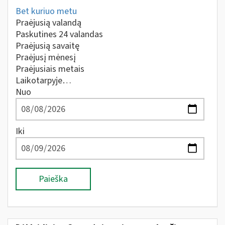
Bet kuriuo metu
Praėjusią valandą
Paskutines 24 valandas
Praėjusią savaitę
Praėjusį mėnesį
Praėjusiais metais
Laikotarpyje…
Nuo
Iki
Paieška