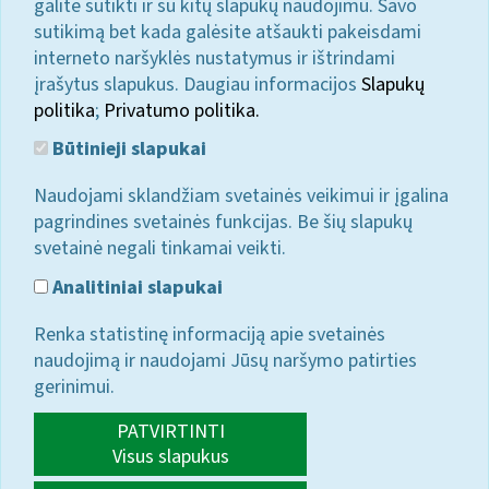
galite sutikti ir su kitų slapukų naudojimu. Savo
sutikimą bet kada galėsite atšaukti pakeisdami
interneto naršyklės nustatymus ir ištrindami
įrašytus slapukus. Daugiau informacijos
Slapukų
politika
;
Privatumo politika.
Būtinieji slapukai
Naudojami sklandžiam svetainės veikimui ir įgalina
pagrindines svetainės funkcijas. Be šių slapukų
svetainė negali tinkamai veikti.
Analitiniai slapukai
Renka statistinę informaciją apie svetainės
naudojimą ir naudojami Jūsų naršymo patirties
gerinimui.
PATVIRTINTI
Visus slapukus