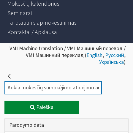
Mokesčių kalendorius
Seminarai
Tarptautinis apmokestinimas
Kontaktai / Apklausa
VMI Machine translation / VMI Машинный перевод /
VMI Машинний переклад (
English
,
Русский
,
Українська
)
Paieška
Parodymo data