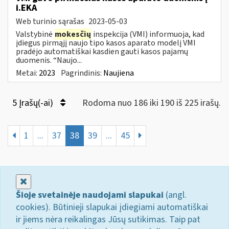
i.EKA
Web turinio sąrašas
2023-05-03
Valstybinė
mokesčių
inspekcija (VMI) informuoja, kad
įdiegus pirmąjį naujo tipo kasos aparato modelį VMI
pradėjo automatiškai kasdien gauti kasos pajamų
duomenis. “Naujo...
Metai:
2023
Pagrindinis:
Naujiena
5 Įrašų(-ai)
Rodoma nuo 186 iki 190 iš 225 irašų.
1
...
37
38
39
...
45
Uždaryti
Šioje svetainėje naudojami slapukai
(angl.
cookies). Būtinieji slapukai įdiegiami automatiškai
ir jiems nėra reikalingas Jūsų sutikimas. Taip pat