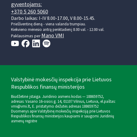
gyventojams:
+370 5 260 5060
Darbo laikas: I-IV 8.00-17.00, V 8.00-15.45.
Prieššventinę dieną - viena valanda trumpiau.
Kiekvieno mėnesio antrą penktadienį 8.00 val. - 12.00 val.
Mano VMI
Paklausimas per
Valstybinė mokesčių inspekcija prie Lietuvos
Respublikos finansų ministerijos
Biudžetinė įstaiga. Juridinio asmens kodas — 188659752,
adresas: Vasario 16-osios g. 14, 01107 Vilnius, Lietuva, el.paštas:
vmi@vmi.lt
, E. pristatymo dėžutės adresas 188659752
Duomenys apie Valstybinę mokesčių inspekciją prie Lietuvos
Respublikos finansų ministerijos kaupiami ir saugomi Juridinių
asmenų registre