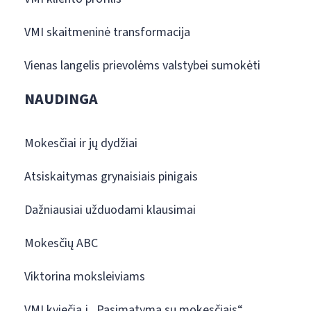
VMI skaitmeninė transformacija
Vienas langelis prievolėms valstybei sumokėti
NAUDINGA
Mokesčiai ir jų dydžiai
Atsiskaitymas grynaisiais pinigais
Dažniausiai užduodami klausimai
Mokesčių ABC
Viktorina moksleiviams
VMI kviečia į „Pasimatymą su mokesčiais“