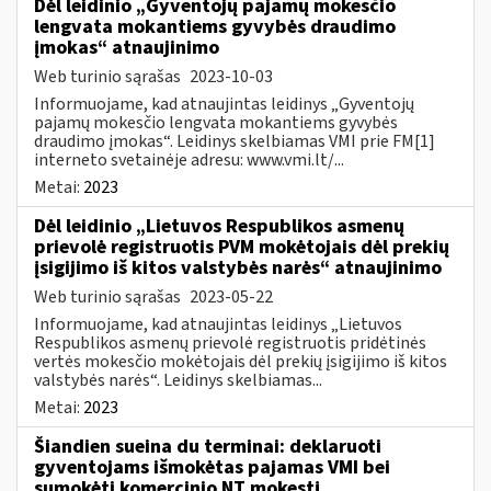
Dėl leidinio „Gyventojų pajamų mokesčio
lengvata mokantiems gyvybės draudimo
įmokas“ atnaujinimo
Web turinio sąrašas
2023-10-03
Informuojame, kad atnaujintas leidinys „Gyventojų
pajamų mokesčio lengvata mokantiems gyvybės
draudimo įmokas“. Leidinys skelbiamas VMI prie FM[1]
interneto svetainėje adresu: www.vmi.lt/...
Metai:
2023
Dėl leidinio „Lietuvos Respublikos asmenų
prievolė registruotis PVM mokėtojais dėl prekių
įsigijimo iš kitos valstybės narės“ atnaujinimo
Web turinio sąrašas
2023-05-22
Informuojame, kad atnaujintas leidinys „Lietuvos
Respublikos asmenų prievolė registruotis pridėtinės
vertės mokesčio mokėtojais dėl prekių įsigijimo iš kitos
valstybės narės“. Leidinys skelbiamas...
Metai:
2023
Šiandien sueina du terminai: deklaruoti
gyventojams išmokėtas pajamas VMI bei
sumokėti komercinio NT mokestį