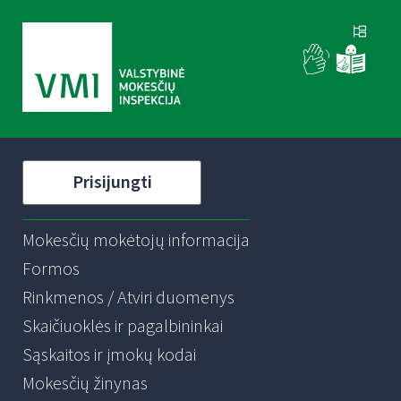
Prisijungti
Mokesčių mokėtojų informacija
Formos
Rinkmenos / Atviri duomenys
Skaičiuoklės ir pagalbininkai
Sąskaitos ir įmokų kodai
Mokesčių žinynas