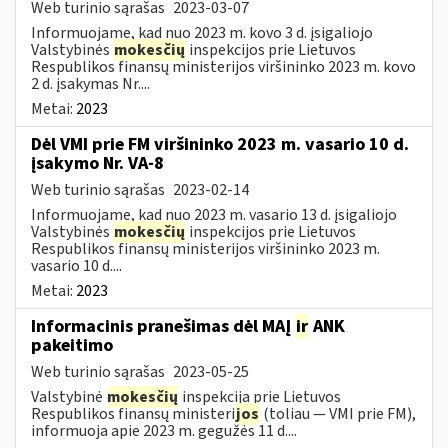
Web turinio sąrašas
2023-03-07
Informuojame, kad nuo 2023 m. kovo 3 d. įsigaliojo
Valstybinės
mokesčių
inspekcijos prie Lietuvos
Respublikos finansų ministerijos viršininko 2023 m. kovo
2 d. įsakymas Nr....
Metai:
2023
Dėl VMI prie FM viršininko 2023 m. vasario 10 d.
įsakymo Nr. VA-8
Web turinio sąrašas
2023-02-14
Informuojame, kad nuo 2023 m. vasario 13 d. įsigaliojo
Valstybinės
mokesčių
inspekcijos prie Lietuvos
Respublikos finansų ministerijos viršininko 2023 m.
vasario 10 d....
Metai:
2023
Informacinis pranešimas dėl MAĮ
ir
ANK
pakeitimo
Web turinio sąrašas
2023-05-25
Valstybinė
mokesčių
inspekcija prie Lietuvos
Respublikos finansų ministeri
jos
(toliau — VMI prie FM),
informuoja apie 2023 m. gegužės 11 d....