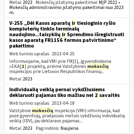
Metai:
2023
Mokesčių įstatymų pakeitimai:
MĮP 2021 »
Mokesčių administravimo įstatymo pakeitimai nuo 2023
m.
V-255 „Dėl Kasos aparatų
ir
tiesioginio ryšio
kompiuterių tinklo terminalų
naudojimo...taisyklių
ir
Sprendimo išregistruoti
kasos aparatą FR1156 formos patvirtinimo“
pakeitimo
Web turinio sąrašas
2023-04-25
Informuojame, kad VMI prie FM[1], įgyvendindama
i.EKA[
2
] projektą, priėmė Valstybinės
mokesčių
inspekcijos prie Lietuvos Respublikos finansų...
Metai:
2023
Individualią veiklą pernai vykdžiusiems
deklaruoti pajamas liko mažiau nei
2
savaitės
Web turinio sąrašas
2023-04-18
Valstybinė
mokesčių
inspekcija (VMI) informuoja, kad
pusė gyventojų, praėjusiais metais vykdžiusių individualią
veiklą (IDV), jau deklaravo pajamas....
Metai:
2023
Pagrindinis:
Naujiena