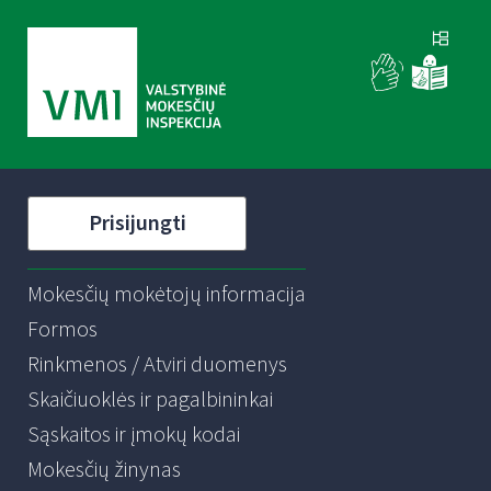
Prisijungti
Mokesčių mokėtojų informacija
Formos
Rinkmenos / Atviri duomenys
Skaičiuoklės ir pagalbininkai
Sąskaitos ir įmokų kodai
Mokesčių žinynas