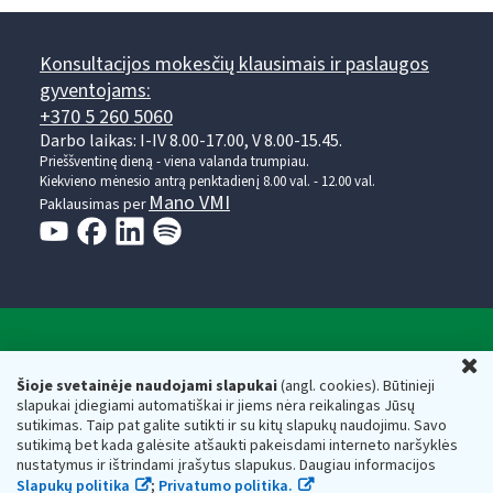
Konsultacijos mokesčių klausimais ir paslaugos
gyventojams:
+370 5 260 5060
Darbo laikas: I-IV 8.00-17.00, V 8.00-15.45.
Prieššventinę dieną - viena valanda trumpiau.
Kiekvieno mėnesio antrą penktadienį 8.00 val. - 12.00 val.
Mano VMI
Paklausimas per
Valstybinė mokesčių inspekcija prie Lietuvos
U
Respublikos finansų ministerijos
Šioje svetainėje naudojami slapukai
(angl. cookies). Būtinieji
slapukai įdiegiami automatiškai ir jiems nėra reikalingas Jūsų
Biudžetinė įstaiga. Juridinio asmens kodas — 188659752,
sutikimas. Taip pat galite sutikti ir su kitų slapukų naudojimu. Savo
adresas: Vasario 16-osios g. 14, 01107 Vilnius, Lietuva, el.paštas:
sutikimą bet kada galėsite atšaukti pakeisdami interneto naršyklės
vmi@vmi.lt
, E. pristatymo dėžutės adresas 188659752
nustatymus ir ištrindami įrašytus slapukus. Daugiau informacijos
Duomenys apie Valstybinę mokesčių inspekciją prie Lietuvos
Slapukų politika
;
Privatumo politika.
Respublikos finansų ministerijos kaupiami ir saugomi Juridinių