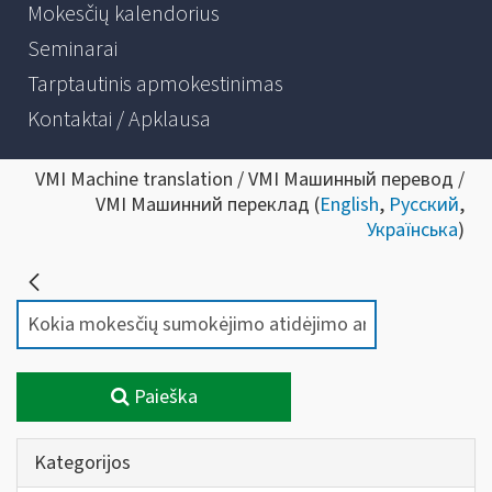
Mokesčių kalendorius
Seminarai
Tarptautinis apmokestinimas
Kontaktai / Apklausa
VMI Machine translation / VMI Машинный перевод /
VMI Машинний переклад (
English
,
Русский
,
Українська
)
Paieška
Kategorijos