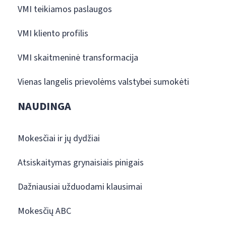
VMI teikiamos paslaugos
VMI kliento profilis
VMI skaitmeninė transformacija
Vienas langelis prievolėms valstybei sumokėti
NAUDINGA
Mokesčiai ir jų dydžiai
Atsiskaitymas grynaisiais pinigais
Dažniausiai užduodami klausimai
Mokesčių ABC