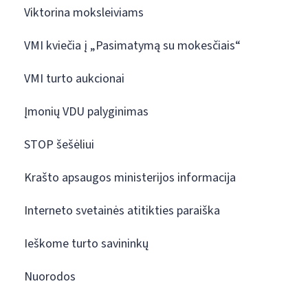
Viktorina moksleiviams
VMI kviečia į „Pasimatymą su mokesčiais“
VMI turto aukcionai
Įmonių VDU palyginimas
STOP šešėliui
Krašto apsaugos ministerijos informacija
Interneto svetainės atitikties paraiška
Ieškome turto savininkų
Nuorodos