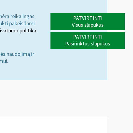
 nėra reikalingas
PATVIRTINTI
aukti pakeisdami
Visus slapukus
ivatumo politika.
PATVIRTINTI
Pasirinktus slapukus
nės naudojimą ir
mui.