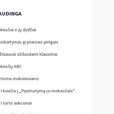
AUDINGA
kesčiai ir jų dydžiai
siskaitymas grynaisiais pinigais
žniausiai užduodami klausimai
kesčių ABC
ktorina moksleiviams
I kviečia į „Pasimatymą su mokesčiais“
I turto aukcionai