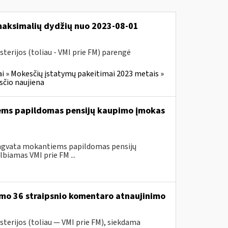
 maksimalių dydžių nuo 2023-08-01
terijos (toliau - VMI prie FM) parengė
i » Mokesčių įstatymų pakeitimai 2023 metais »
čio naujiena
iems papildomas pensijų kaupimo įmokas
engvata mokantiems papildomas pensijų
biamas VMI prie FM ...
ymo 36 straipsnio komentaro atnaujinimo
sterijos (toliau — VMI prie FM), siekdama