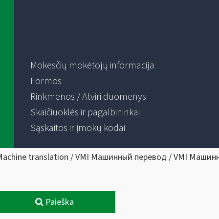
Mokesčių mokėtojų informacija
Formos
Rinkmenos / Atviri duomenys
Skaičiuoklės ir pagalbininkai
Sąskaitos ir įmokų kodai
Machine translation / VMI Машинный перевод / VMI Машин
Paieška