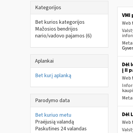
Kategorijos
VMI 
Bet kurios kategorijos
Web t
Mažosios bendrijos
Valst
nario/vadovo pajamos
(6)
infor
Metai
Gyven
Aplankai
Dėl 
į II
Bet kurį aplanką
Web t
Infor
kaupi
Metai
Parodymo data
Dėl 
Bet kuriuo metu
Praėjusią valandą
Web t
Paskutines 24 valandas
Valst