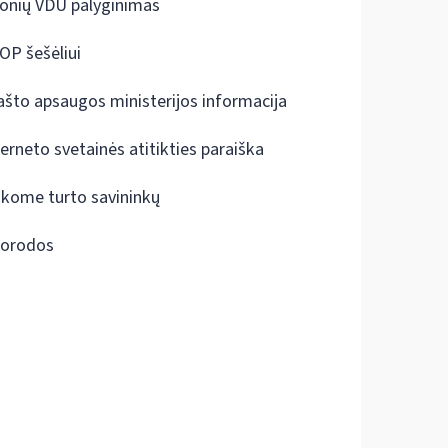
onių VDU palyginimas
OP šešėliui
ašto apsaugos ministerijos informacija
terneto svetainės atitikties paraiška
škome turto savininkų
orodos