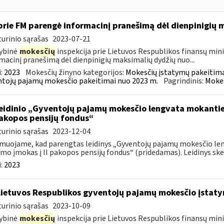
prie FM parengė informacinį pranešimą dėl dienpinigių
urinio sąrašas
2023-07-21
ybinė
mokesčių
inspekcija prie Lietuvos Respublikos finansų minis
macinį pranešimą dėl dienpinigių maksimalių dydžių nuo...
:
2023
Mokesčių žinyno kategorijos:
Mokesčių įstatymų pakeitima
tojų pajamų mokesčio pakeitimai nuo 2023 m.
Pagrindinis:
Mokes
leidinio „Gyventojų pajamų mokesčio lengvata mokant
 pakopos pensijų fondus“
urinio sąrašas
2023-12-04
muojame, kad parengtas leidinys „Gyventojų pajamų mokesčio l
mo įmokas į II pakopos pensijų fondus“ (pridedamas). Leidinys skel
:
2023
Lietuvos Respublikos gyventojų pajamų mokesčio įstat
urinio sąrašas
2023-10-09
ybinė
mokesčių
inspekcija prie Lietuvos Respublikos finansų mini