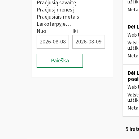
užtik
Praėjusią savaitę
Praėjusį mėnesį
Metai
Praėjusiais metais
Laikotarpyje…
Dėl 
Nuo
Iki
Web t
Valst
užtik
Metai
Paieška
Dėl 
paai
Web t
Valst
užtik
Metai
5 Įraš