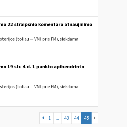
ymo 22 straipsnio komentaro atnaujinimo
sterijos (toliau — VMI prie FM), siekdama
o 19 str. 4 d. 1 punkto apibendrinto
sterijos (toliau — VMI prie FM), siekdama
1
...
43
44
45