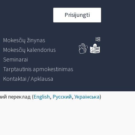
Prisijungti
Mokesčių žinynas
Mokesčių kalendorius
Seminarai
Tarptautinis apmokestinimas
Kontaktai / Apklausa
ний переклад (
English
,
Русский
,
Українська
)