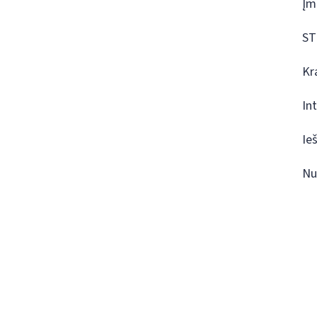
Įm
ST
Kr
In
Ie
Nu