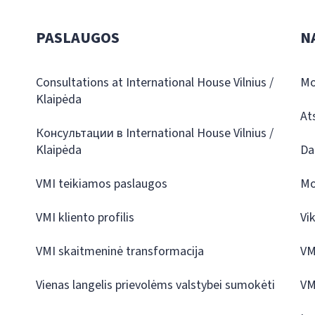
PASLAUGOS
N
Consultations at International House Vilnius /
Mo
Klaipėda
At
Консультации в International House Vilnius /
Klaipėda
Da
VMI teikiamos paslaugos
Mo
VMI kliento profilis
Vi
VMI skaitmeninė transformacija
VM
Vienas langelis prievolėms valstybei sumokėti
VM