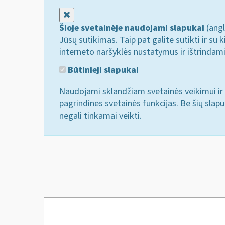
Uždaryti
Šioje svetainėje naudojami slapukai
(angl
Jūsų sutikimas. Taip pat galite sutikti ir s
interneto naršyklės nustatymus ir ištrindam
Būtinieji slapukai
Naudojami sklandžiam svetainės veikimui ir 
pagrindines svetainės funkcijas. Be šių slap
negali tinkamai veikti.