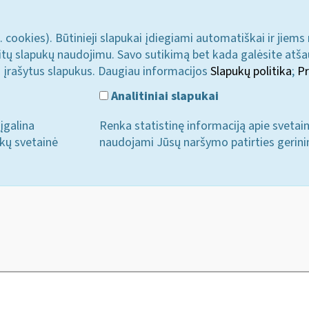
. cookies). Būtinieji slapukai įdiegiami automatiškai ir jiems
u kitų slapukų naudojimu. Savo sutikimą bet kada galėsite atš
i įrašytus slapukus. Daugiau informacijos
Slapukų politika
;
Pr
Analitiniai slapukai
įgalina
Renka statistinę informaciją apie svetai
ukų svetainė
naudojami Jūsų naršymo patirties gerini