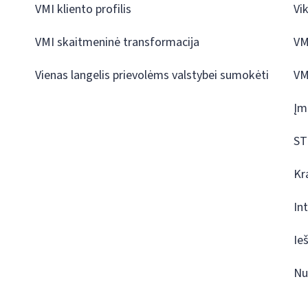
VMI kliento profilis
Vi
VMI skaitmeninė transformacija
VM
Vienas langelis prievolėms valstybei sumokėti
VM
Įm
ST
Kr
In
Ie
Nu