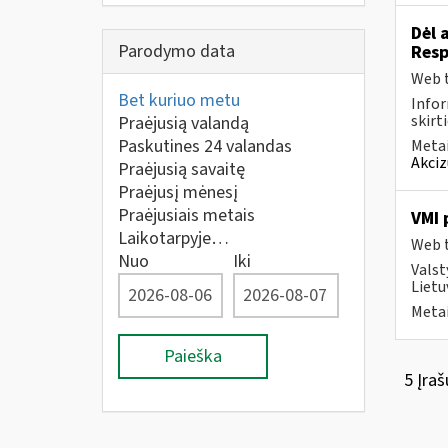
Dėl 
Parodymo data
Resp
Web t
Bet kuriuo metu
Infor
skirt
Praėjusią valandą
Paskutines 24 valandas
Metai
Akciz
Praėjusią savaitę
Praėjusį mėnesį
Praėjusiais metais
VMI 
Laikotarpyje…
Web t
Nuo
Iki
Valst
Lietu
Metai
Paieška
5 Įraš