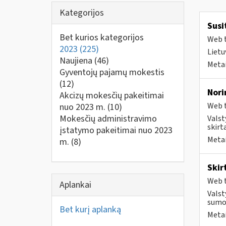
Kategorijos
Susi
Bet kurios kategorijos
Web t
2023
(225)
Lietu
Naujiena
(46)
Metai
Gyventojų pajamų mokestis
(12)
Nori
Akcizų mokesčių pakeitimai
Web t
nuo 2023 m.
(10)
Mokesčių administravimo
Valst
skirt
įstatymo pakeitimai nuo 2023
Metai
m.
(8)
Skir
Web t
Aplankai
Valst
sumok
Bet kurį aplanką
Metai