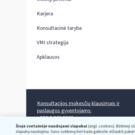
Karjera
Konsultacinė taryba
VMI strategija
Apklausos
Konsultacijos mokesčių klausimais ir
paslaugos gyventojams:
+370 5 260 5060
Darbo laikas: I-IV 8.00-17.00, V 8.00-15.45.
Šioje svetainėje naudojami slapukai
(angl. cookies). Būtinieji s
Prieššventinę dieną - viena valanda trumpiau.
slapukų naudojimu. Savo sutikimą bet kada galėsite atšaukti pakei