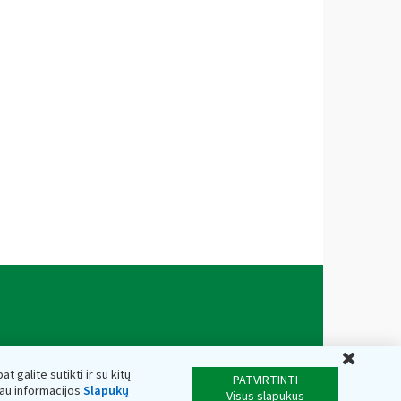
Uždar
t galite sutikti ir su kitų
PATVIRTINTI
iau informacijos
Slapukų
Visus slapukus