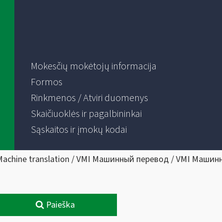
Mokesčių mokėtojų informacija
Formos
Rinkmenos / Atviri duomenys
Skaičiuoklės ir pagalbininkai
Sąskaitos ir įmokų kodai
Machine translation / VMI Машинный перевод / VMI Машин
Paieška