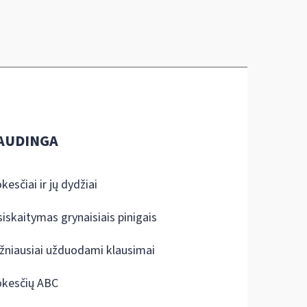
AUDINGA
kesčiai ir jų dydžiai
siskaitymas grynaisiais pinigais
žniausiai užduodami klausimai
kesčių ABC