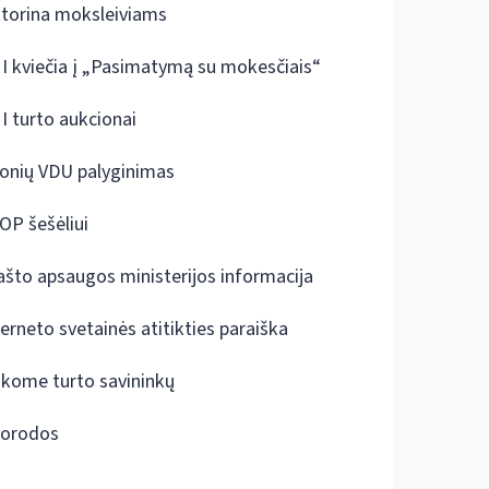
ktorina moksleiviams
I kviečia į „Pasimatymą su mokesčiais“
I turto aukcionai
onių VDU palyginimas
OP šešėliui
ašto apsaugos ministerijos informacija
terneto svetainės atitikties paraiška
škome turto savininkų
orodos