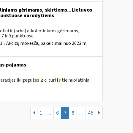
liniams gėrimams, skirtiems...Lietuvos
unktuose nurodytiems
oliui ir (arba) alkoholiniams gėrimams,
7 ir 9 punktuose...
1 » Akcizų mokesčių pakeitimai nuo 2023 m.
as pajamas
aracijas iki gegužės
2
d. turi
ir
tie nuolatiniai
1
...
6
7
8
...
45