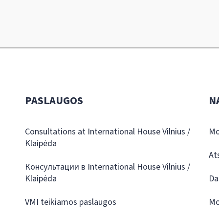
PASLAUGOS
N
Consultations at International House Vilnius /
Mo
Klaipėda
At
Консультации в International House Vilnius /
Klaipėda
Da
VMI teikiamos paslaugos
Mo