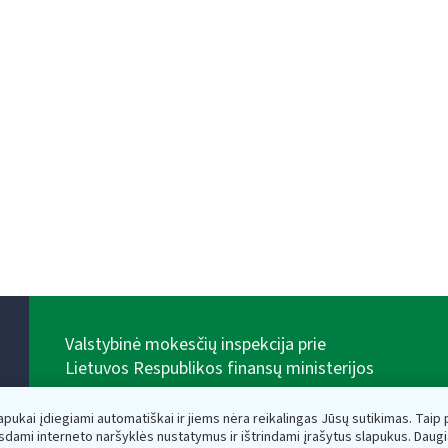
Valstybinė mokesčių inspekcija prie
Lietuvos Respublikos finansų ministerijos
Biudžetinė įstaiga. Juridinio asmens kodas — 188659752,
adresas: Vasario 16-osios g. 14, 01107 Vilnius, Lietuva,
lapukai įdiegiami automatiškai ir jiems nėra reikalingas Jūsų sutikimas. Taip pa
el.paštas:
vmi@vmi.lt
, E. pristatymo dėžutės adresas
sdami interneto naršyklės nustatymus ir ištrindami įrašytus slapukus. Daug