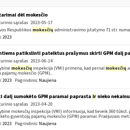
tarimai dėl mokesčio
urinio sąrašas
2023-05-17
vos Respublikos
mokesčių
administravimo įstatymo 71 str. numa
:
2023
ntiems patikslinti pateiktus prašymus skirti GPM dalį pa
urinio sąrašas
2023-06-14
ybinė
mokesčių
inspekcija (VMI) primena, kad pernai
mokesčių
a
a pajamų mokesčio (GPM)...
:
2023
Pagrindinis:
Naujiena
ti dalį sumokėto GPM paramai paprasta
ir
nieko nekainu
urinio sąrašas
2023-04-20
ybinė mokesčių inspekcija (VMI) informuoja, kad beveik 360 tūkst. 
ėto gyventojų pajamų mokesčio (GPM) paramai. Praėjusiais metais
:
2023
Pagrindinis:
Naujiena