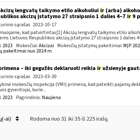
akcizų lengvatų taikymo etilo alkoholiui
ir
(arba) alkoho
ublikos akcizų įstatymo 27 straipsnio 1 dalies 4–7
ir
9 p
urinio sąrašas
2023-10-17
muojame, kad patvirtintas[1] Akcizų lengvatų taikymo etilo alkoh
iems Lietuvos Respublikos akcizų įstatymo 27 straipsnio 1 dalies 4–
:
2023
Mokesčiai:
Akcizai
Mokesčių įstatymų pakeitimai:
MĮP 202
ų pakeitimai nuo 2024 m.
primena – iki gegužės deklaruoti reikia
ir
užsienyje gaut
urinio sąrašas
2023-03-30
ybinė mokesčių inspekcija (VMI) primena, kad pateikti pajamų dekl
vos gyventojai, kurie...
:
2023
Pagrindinis:
Naujiena
ų(-ai)
Rodoma nuo 31 iki 35 iš 225 irašų.