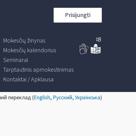
Prisijungti
Mokesčių žinynas
Mokesčių kalendorius
Seminarai
Tarptautinis apmokestinimas
Kontaktai / Apklausa
ний переклад (
English
,
Русский
,
Українська
)