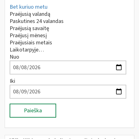
Bet kuriuo metu
Praėjusią valandą
Paskutines 24 valandas
Praėjusią savaitę
Praėjusį mėnesį
Praėjusiais metais
Laikotarpyje…
Nuo
Iki
Paieška