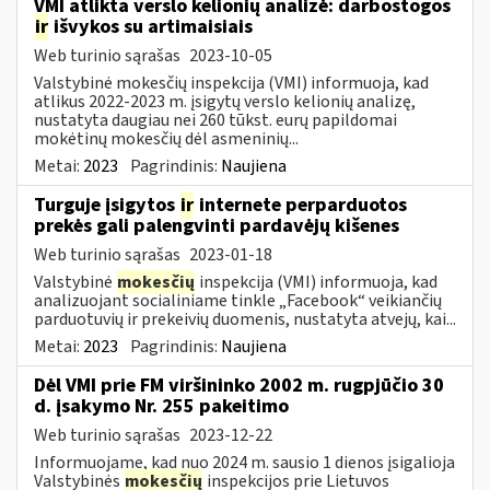
VMI atlikta verslo kelionių analizė: darbostogos
ir
išvykos su artimaisiais
Web turinio sąrašas
2023-10-05
Valstybinė mokesčių inspekcija (VMI) informuoja, kad
atlikus 2022-2023 m. įsigytų verslo kelionių analizę,
nustatyta daugiau nei 260 tūkst. eurų papildomai
mokėtinų mokesčių dėl asmeninių...
Metai:
2023
Pagrindinis:
Naujiena
Turguje įsigytos
ir
internete perparduotos
prekės gali palengvinti pardavėjų kišenes
Web turinio sąrašas
2023-01-18
Valstybinė
mokesčių
inspekcija (VMI) informuoja, kad
analizuojant socialiniame tinkle „Facebook“ veikiančių
parduotuvių ir prekeivių duomenis, nustatyta atvejų, kai...
Metai:
2023
Pagrindinis:
Naujiena
Dėl VMI prie FM viršininko 2002 m. rugpjūčio 30
d. įsakymo Nr. 255 pakeitimo
Web turinio sąrašas
2023-12-22
Informuojame, kad nuo 2024 m. sausio 1 dienos įsigalioja
Valstybinės
mokesčių
inspekcijos prie Lietuvos