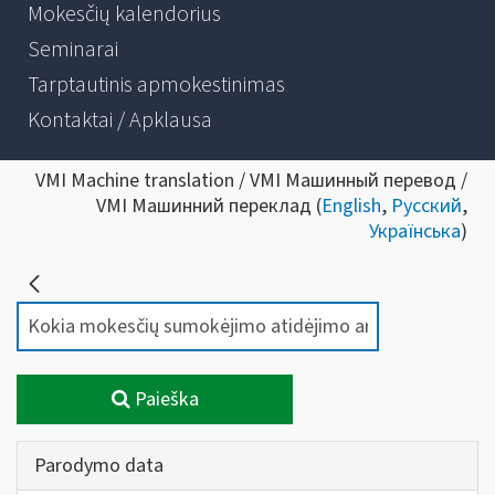
Mokesčių kalendorius
Seminarai
Tarptautinis apmokestinimas
Kontaktai / Apklausa
VMI Machine translation / VMI Машинный перевод /
VMI Машинний переклад (
English
,
Русский
,
Українська
)
Paieška
Parodymo data