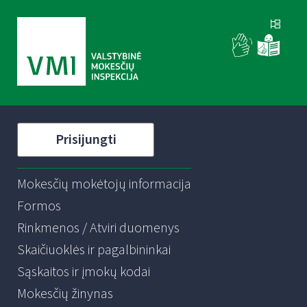
Prisijungti
Mokesčių mokėtojų informacija
Formos
Rinkmenos / Atviri duomenys
Skaičiuoklės ir pagalbininkai
Sąskaitos ir įmokų kodai
Mokesčių žinynas