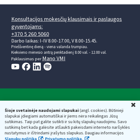
Konsultacijos mokesčių klausimais ir paslaugos
gyventojams:
+370 5 260 5060
Darbo laikas: I-IV 8.00-17.00, V 8.00-15.45.
Prieššventinę dieną - viena valanda trumpiau.
Kiekvieno mėnesio antrą penktadienį 8.00 val. - 12.00 val.
Mano VMI
Paklausimas per
Valstybinė mokesčių inspekcija prie Lietuvos
U
Respublikos finansų ministerijos
Šioje svetainėje naudojami slapukai
(angl. cookies). Būtinieji
slapukai įdiegiami automatiškai ir jiems nėra reikalingas Jūsų
Biudžetinė įstaiga. Juridinio asmens kodas — 188659752,
sutikimas. Taip pat galite sutikti ir su kitų slapukų naudojimu. Savo
adresas: Vasario 16-osios g. 14, 01107 Vilnius, Lietuva, el.paštas:
sutikimą bet kada galėsite atšaukti pakeisdami interneto naršyklės
vmi@vmi.lt
, E. pristatymo dėžutės adresas 188659752
nustatymus ir ištrindami įrašytus slapukus. Daugiau informacijos
Duomenys apie Valstybinę mokesčių inspekciją prie Lietuvos
Slapukų politika
;
Privatumo politika.