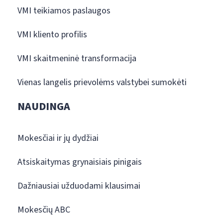
VMI teikiamos paslaugos
VMI kliento profilis
VMI skaitmeninė transformacija
Vienas langelis prievolėms valstybei sumokėti
NAUDINGA
Mokesčiai ir jų dydžiai
Atsiskaitymas grynaisiais pinigais
Dažniausiai užduodami klausimai
Mokesčių ABC