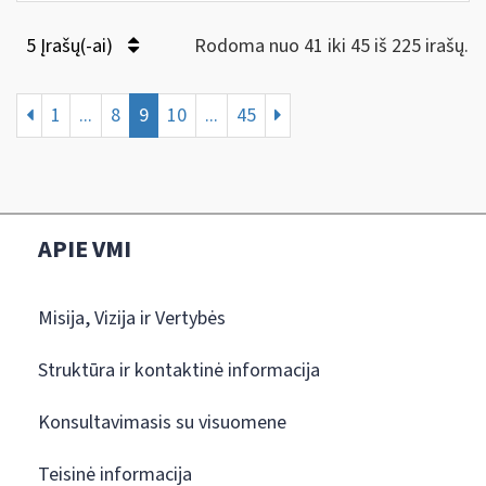
5 Įrašų(-ai)
Rodoma nuo 41 iki 45 iš 225 irašų.
1
...
8
9
10
...
45
APIE VMI
Misija, Vizija ir Vertybės
Struktūra ir kontaktinė informacija
Konsultavimasis su visuomene
Teisinė informacija