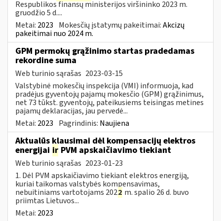
Respublikos finansų ministerijos viršininko 2023 m.
gruodžio 5 d....
Metai:
2023
Mokesčių įstatymų pakeitimai:
Akcizų
pakeitimai nuo 2024 m.
GPM permokų grąžinimo startas pradedamas
rekordine suma
Web turinio sąrašas
2023-03-15
Valstybinė mokesčių inspekcija (VMI) informuoja, kad
pradėjus gyventojų pajamų mokesčio (GPM) grąžinimus,
net 73 tūkst. gyventojų, pateikusiems teisingas metines
pajamų deklaracijas, jau pervedė...
Metai:
2023
Pagrindinis:
Naujiena
Aktualūs klausimai dėl kompensacijų elektros
energijai
ir
PVM apskaičiavimo tiekiant
Web turinio sąrašas
2023-01-23
1. Dėl PVM apskaičiavimo tiekiant elektros energiją,
kuriai taikomas valstybės kompensavimas,
nebuitiniams vartotojams 202
2
m. spalio 26 d. buvo
priimtas Lietuvos...
Metai:
2023