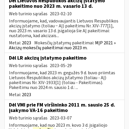
Dėl Lietuvos Respublikos akcizų įstatymo
pakeitimo nuo 2023 m. vasario 13 d.
Web turinio sąrašas
2023-02-10
Informuojame, kad, vadovaujantis Lietuvos Respublikos
akcizų įstatymo (toliau − AĮ) pakeitimu Nr. XIV-777[1],
nuo 2023 m. vasario 13 d. įsigalioja šie AĮ pakeitimai:
nustatoma, kad akcizais...
Metai:
2023
Mokesčių įstatymų pakeitimai:
MĮP 2021 »
Akcizų mokesčių pakeitimai nuo 2023 m.
Dėl LR akcizų įstatymo pakeitimo
Web turinio sąrašas
2023-05-29
Informuojame, kad 2023 m. gegužės 9 d. buvo priimtas
Lietuvos Respublikos akcizų įstatymo (toliau - AĮ)
pakeitimas Nr. XIV-1933[1] (toliau - Pakeitimas).
Pakeitimu nuo 2024 m. sausio 1 d.: ...
Metai:
2023
Dėl VMI prie FM viršininko 2011 m. sausio 25 d.
įsakymo VA-16 pakeitimo
Web turinio sąrašas
2023-03-07
Informuojame, kad nuo 2023 m. kovo 3 d. įsigaliojo