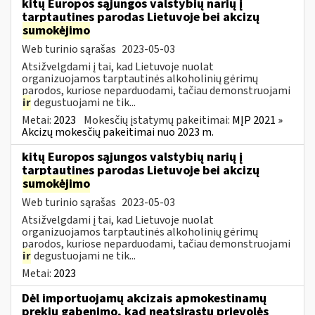
kitų Europos sąjungos valstybių narių į
tarptautines parodas Lietuvoje bei akcizų
sumokėjimo
Web turinio sąrašas
2023-05-03
Atsižvelgdami į tai, kad Lietuvoje nuolat
organizuojamos tarptautinės alkoholinių gėrimų
parodos, kuriose neparduodami, tačiau demonstruojami
ir
degustuojami ne tik...
Metai:
2023
Mokesčių įstatymų pakeitimai:
MĮP 2021 »
Akcizų mokesčių pakeitimai nuo 2023 m.
kitų Europos sąjungos valstybių narių į
tarptautines parodas Lietuvoje bei akcizų
sumokėjimo
Web turinio sąrašas
2023-05-03
Atsižvelgdami į tai, kad Lietuvoje nuolat
organizuojamos tarptautinės alkoholinių gėrimų
parodos, kuriose neparduodami, tačiau demonstruojami
ir
degustuojami ne tik...
Metai:
2023
Dėl importuojamų akcizais apmokestinamų
prekių gabenimo, kad neatsirastų prievolės