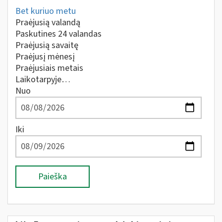
Bet kuriuo metu
Praėjusią valandą
Paskutines 24 valandas
Praėjusią savaitę
Praėjusį mėnesį
Praėjusiais metais
Laikotarpyje…
Nuo
Iki
Paieška