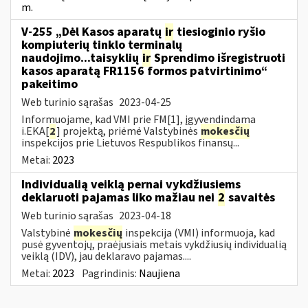
m.
V-255 „Dėl Kasos aparatų
ir
tiesioginio ryšio
kompiuterių tinklo terminalų
naudojimo...taisyklių
ir
Sprendimo išregistruoti
kasos aparatą FR1156 formos patvirtinimo“
pakeitimo
Web turinio sąrašas
2023-04-25
Informuojame, kad VMI prie FM[1], įgyvendindama
i.EKA[
2
] projektą, priėmė Valstybinės
mokesčių
inspekcijos prie Lietuvos Respublikos finansų...
Metai:
2023
Individualią veiklą pernai vykdžiusiems
deklaruoti pajamas liko mažiau nei
2
savaitės
Web turinio sąrašas
2023-04-18
Valstybinė
mokesčių
inspekcija (VMI) informuoja, kad
pusė gyventojų, praėjusiais metais vykdžiusių individualią
veiklą (IDV), jau deklaravo pajamas....
Metai:
2023
Pagrindinis:
Naujiena