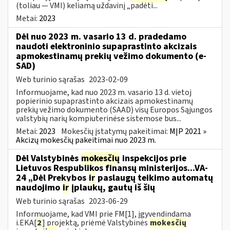
(toliau — VMI) keliamą uždavinį „padėti...
Metai:
2023
Dėl nuo 2023 m. vasario 13 d. pradedamo
naudoti elektroninio supaprastinto akcizais
apmokestinamų prekių vežimo dokumento (e-
SAD)
Web turinio sąrašas
2023-02-09
Informuojame, kad nuo 2023 m. vasario 13 d. vietoj
popierinio supaprastinto akcizais apmokestinamų
prekių vežimo dokumento (SAAD) visų Europos Sąjungos
valstybių narių kompiuterinėse sistemose bus...
Metai:
2023
Mokesčių įstatymų pakeitimai:
MĮP 2021 »
Akcizų mokesčių pakeitimai nuo 2023 m.
Dėl Valstybinės
mokesčių
inspekcijos prie
Lietuvos Respublikos finansų ministerijos...VA-
24 „Dėl Prekybos
ir
paslaugų teikimo automatų
naudojimo
ir
įplaukų, gautų iš šių
Web turinio sąrašas
2023-06-29
Informuojame, kad VMI prie FM[1], įgyvendindama
i.EKA[
2
] projektą, priėmė Valstybinės
mokesčių