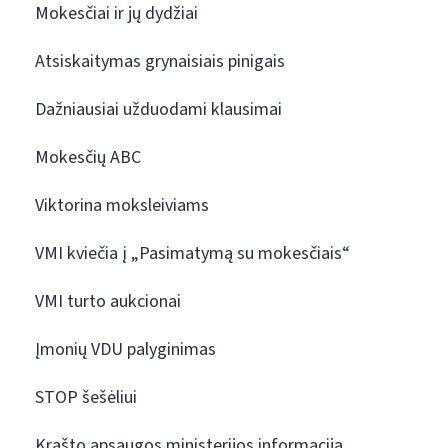
Mokesčiai ir jų dydžiai
Atsiskaitymas grynaisiais pinigais
Dažniausiai užduodami klausimai
Mokesčių ABC
Viktorina moksleiviams
VMI kviečia į „Pasimatymą su mokesčiais“
VMI turto aukcionai
Įmonių VDU palyginimas
STOP šešėliui
Krašto apsaugos ministerijos informacija