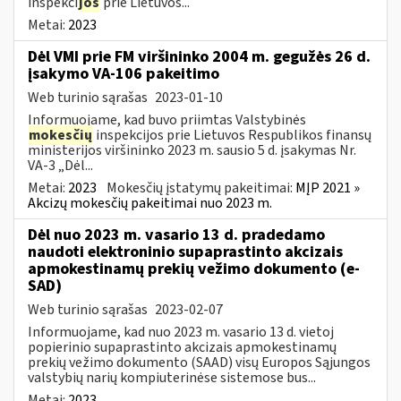
inspekci
jos
prie Lietuvos...
Metai:
2023
Dėl VMI prie FM viršininko 2004 m. gegužės 26 d.
įsakymo VA-106 pakeitimo
Web turinio sąrašas
2023-01-10
Informuojame, kad buvo priimtas Valstybinės
mokesčių
inspekcijos prie Lietuvos Respublikos finansų
ministerijos viršininko 2023 m. sausio 5 d. įsakymas Nr.
VA-3 „Dėl...
Metai:
2023
Mokesčių įstatymų pakeitimai:
MĮP 2021 »
Akcizų mokesčių pakeitimai nuo 2023 m.
Dėl nuo 2023 m. vasario 13 d. pradedamo
naudoti elektroninio supaprastinto akcizais
apmokestinamų prekių vežimo dokumento (e-
SAD)
Web turinio sąrašas
2023-02-07
Informuojame, kad nuo 2023 m. vasario 13 d. vietoj
popierinio supaprastinto akcizais apmokestinamų
prekių vežimo dokumento (SAAD) visų Europos Sąjungos
valstybių narių kompiuterinėse sistemose bus...
Metai:
2023