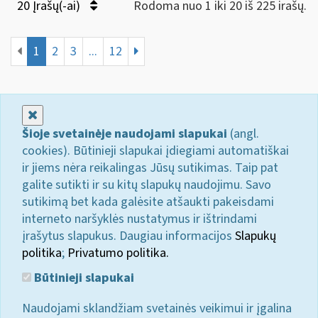
20 Įrašų(-ai)
Rodoma nuo 1 iki 20 iš 225 irašų.
1
2
3
...
12
Uždaryti
Šioje svetainėje naudojami slapukai
(angl.
cookies). Būtinieji slapukai įdiegiami automatiškai
ir jiems nėra reikalingas Jūsų sutikimas. Taip pat
galite sutikti ir su kitų slapukų naudojimu. Savo
sutikimą bet kada galėsite atšaukti pakeisdami
interneto naršyklės nustatymus ir ištrindami
įrašytus slapukus. Daugiau informacijos
Slapukų
politika
;
Privatumo politika.
Būtinieji slapukai
Naudojami sklandžiam svetainės veikimui ir įgalina