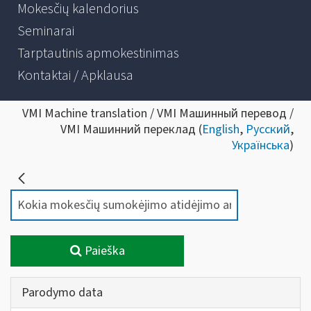
Mokesčių kalendorius
Seminarai
Tarptautinis apmokestinimas
Kontaktai / Apklausa
VMI Machine translation / VMI Машинный перевод /
VMI Машинний переклад (
English
,
Русский
,
Українська
)
Paieška
Parodymo data