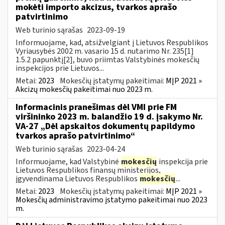
mokėti importo akcizus, tvarkos aprašo
patvirtinimo
Web turinio sąrašas
2023-09-19
Informuojame, kad, atsižvelgiant į Lietuvos Respublikos
Vyriausybės 2002 m. vasario 15 d. nutarimo Nr. 235[1]
1.5.2 papunktį[2], buvo priimtas Valstybinės mokesčių
inspekcijos prie Lietuvos...
Metai:
2023
Mokesčių įstatymų pakeitimai:
MĮP 2021 »
Akcizų mokesčių pakeitimai nuo 2023 m.
Informacinis pranešimas dėl VMI prie FM
viršininko 2023 m. balandžio 19 d. įsakymo Nr.
VA-27 „Dėl apskaitos dokumentų papildymo
tvarkos aprašo patvirtinimo“
Web turinio sąrašas
2023-04-24
Informuojame, kad Valstybinė
mokesčių
inspekcija prie
Lietuvos Respublikos finansų ministerijos,
įgyvendinama Lietuvos Respublikos
mokesčių
...
Metai:
2023
Mokesčių įstatymų pakeitimai:
MĮP 2021 »
Mokesčių administravimo įstatymo pakeitimai nuo 2023
m.