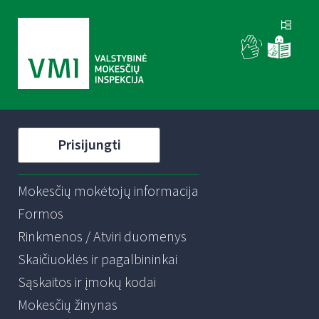
Prisijungti
Mokesčių mokėtojų informacija
Formos
Rinkmenos / Atviri duomenys
Skaičiuoklės ir pagalbininkai
Sąskaitos ir įmokų kodai
Mokesčių žinynas