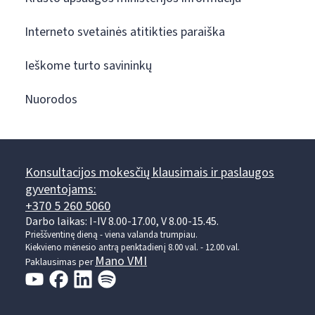
Interneto svetainės atitikties paraiška
Ieškome turto savininkų
Nuorodos
Konsultacijos mokesčių klausimais ir paslaugos
gyventojams:
+370 5 260 5060
Darbo laikas: I-IV 8.00-17.00, V 8.00-15.45.
Prieššventinę dieną - viena valanda trumpiau.
Kiekvieno mėnesio antrą penktadienį 8.00 val. - 12.00 val.
Mano VMI
Paklausimas per