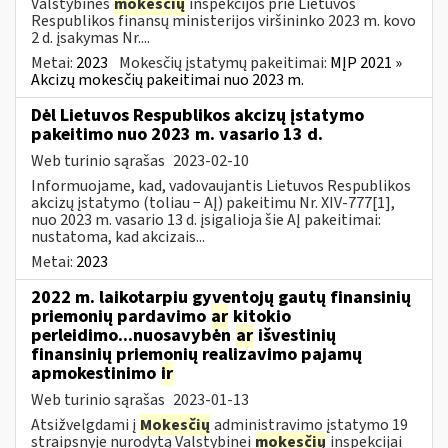
Valstybinės
mokesčių
inspekcijos prie Lietuvos
Respublikos finansų ministerijos viršininko 2023 m. kovo
2 d. įsakymas Nr....
Metai:
2023
Mokesčių įstatymų pakeitimai:
MĮP 2021 »
Akcizų mokesčių pakeitimai nuo 2023 m.
Dėl Lietuvos Respublikos akcizų įstatymo
pakeitimo nuo 2023 m. vasario 13 d.
Web turinio sąrašas
2023-02-10
Informuojame, kad, vadovaujantis Lietuvos Respublikos
akcizų įstatymo (toliau − AĮ) pakeitimu Nr. XIV-777[1],
nuo 2023 m. vasario 13 d. įsigalioja šie AĮ pakeitimai:
nustatoma, kad akcizais...
Metai:
2023
2022 m. laikotarpiu gyventojų gautų finansinių
priemonių pardavimo
ar
kitokio
perleidimo...nuosavybėn
ar
išvestinių
finansinių priemonių realizavimo pajamų
apmokestinimo
ir
Web turinio sąrašas
2023-01-13
Atsižvelgdami į
Mokesčių
administravimo įstatymo 19
straipsnyje nurodytą Valstybinei
mokesčių
inspekcijai