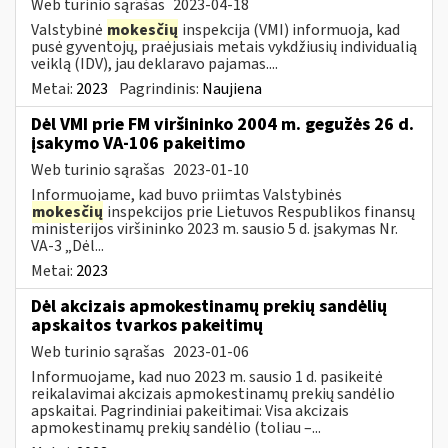
Web turinio sąrašas
2023-04-18
Valstybinė
mokesčių
inspekcija (VMI) informuoja, kad
pusė gyventojų, praėjusiais metais vykdžiusių individualią
veiklą (IDV), jau deklaravo pajamas....
Metai:
2023
Pagrindinis:
Naujiena
Dėl VMI prie FM viršininko 2004 m. gegužės 26 d.
įsakymo VA-106 pakeitimo
Web turinio sąrašas
2023-01-10
Informuojame, kad buvo priimtas Valstybinės
mokesčių
inspekcijos prie Lietuvos Respublikos finansų
ministerijos viršininko 2023 m. sausio 5 d. įsakymas Nr.
VA-3 „Dėl...
Metai:
2023
Dėl akcizais apmokestinamų prekių sandėlių
apskaitos tvarkos pakeitimų
Web turinio sąrašas
2023-01-06
Informuojame, kad nuo 2023 m. sausio 1 d. pasikeitė
reikalavimai akcizais apmokestinamų prekių sandėlio
apskaitai. Pagrindiniai pakeitimai: Visa akcizais
apmokestinamų prekių sandėlio (toliau –...