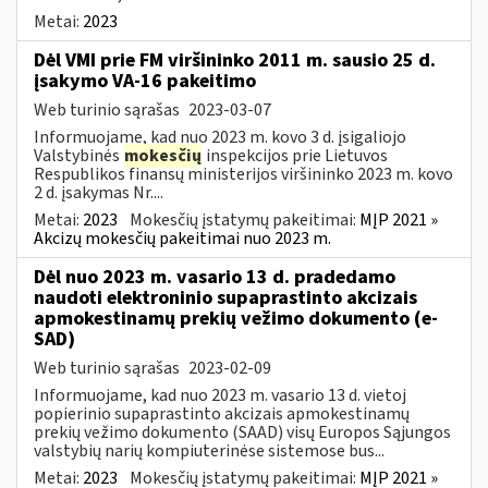
Metai:
2023
Dėl VMI prie FM viršininko 2011 m. sausio 25 d.
įsakymo VA-16 pakeitimo
Web turinio sąrašas
2023-03-07
Informuojame, kad nuo 2023 m. kovo 3 d. įsigaliojo
Valstybinės
mokesčių
inspekcijos prie Lietuvos
Respublikos finansų ministerijos viršininko 2023 m. kovo
2 d. įsakymas Nr....
Metai:
2023
Mokesčių įstatymų pakeitimai:
MĮP 2021 »
Akcizų mokesčių pakeitimai nuo 2023 m.
Dėl nuo 2023 m. vasario 13 d. pradedamo
naudoti elektroninio supaprastinto akcizais
apmokestinamų prekių vežimo dokumento (e-
SAD)
Web turinio sąrašas
2023-02-09
Informuojame, kad nuo 2023 m. vasario 13 d. vietoj
popierinio supaprastinto akcizais apmokestinamų
prekių vežimo dokumento (SAAD) visų Europos Sąjungos
valstybių narių kompiuterinėse sistemose bus...
Metai:
2023
Mokesčių įstatymų pakeitimai:
MĮP 2021 »