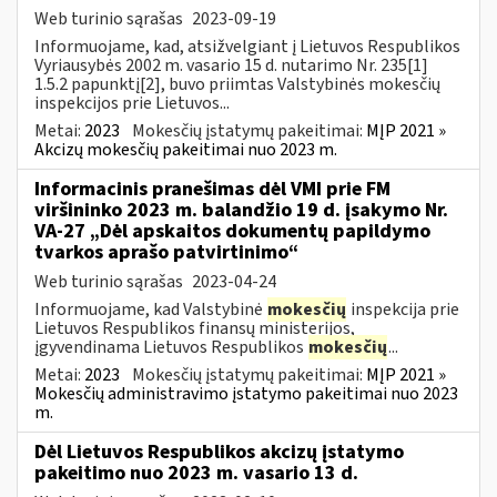
Web turinio sąrašas
2023-09-19
Informuojame, kad, atsižvelgiant į Lietuvos Respublikos
Vyriausybės 2002 m. vasario 15 d. nutarimo Nr. 235[1]
1.5.2 papunktį[2], buvo priimtas Valstybinės mokesčių
inspekcijos prie Lietuvos...
Metai:
2023
Mokesčių įstatymų pakeitimai:
MĮP 2021 »
Akcizų mokesčių pakeitimai nuo 2023 m.
Informacinis pranešimas dėl VMI prie FM
viršininko 2023 m. balandžio 19 d. įsakymo Nr.
VA-27 „Dėl apskaitos dokumentų papildymo
tvarkos aprašo patvirtinimo“
Web turinio sąrašas
2023-04-24
Informuojame, kad Valstybinė
mokesčių
inspekcija prie
Lietuvos Respublikos finansų ministerijos,
įgyvendinama Lietuvos Respublikos
mokesčių
...
Metai:
2023
Mokesčių įstatymų pakeitimai:
MĮP 2021 »
Mokesčių administravimo įstatymo pakeitimai nuo 2023
m.
Dėl Lietuvos Respublikos akcizų įstatymo
pakeitimo nuo 2023 m. vasario 13 d.