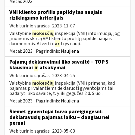
Metai:
2023
VMI kliento profilis papildytas naujais
rizikingumo kriterijais
Web turinio sąrašas
2023-11-07
Valstybinė
mokesčių
inspekcija (VMI) informuoja, jog
įmonėms skirtą VMI kliento profilį papildė naujais
duomenimis. Atverti d
ar
trys nauji...
Metai:
2023
Pagrindinis:
Naujiena
Pajamų deklaravimui liko savaitė – TOP 5
klausimai
ir
atsakymai
Web turinio sąrašas
2023-04-25
Valstybinė
mokesčių
inspekcija (VMI) primena, kad
pajamas privalantiems deklaruoti gyventojams tai
padaryti liko savaitė, t. y. iki gegužės 2 d. Šiuo...
Metai:
2023
Pagrindinis:
Naujiena
Šiemet gyventojai buvo pareigingesni:
deklaravusių pajamas laiku – daugiau nei
pernai
Web turinio sąrašas
2023-05-03