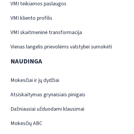
VMI teikiamos paslaugos
VMI kliento profilis
VMI skaitmeninė transformacija
Vienas langelis prievolėms valstybei sumokėti
NAUDINGA
Mokesčiai ir jų dydžiai
Atsiskaitymas grynaisiais pinigais
Dažniausiai užduodami klausimai
Mokesčių ABC