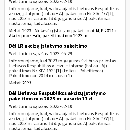
Web turinio sąrašas
2023-02-10
Informuojame, kad, vadovaujantis Lietuvos Respublikos
akcizų įstatymo (toliau − AĮ) pakeitimu Nr. XIV-777[1],
nuo 2023 m. vasario 13 d. įsigalioja šie AĮ pakeitimai:
nustatoma, kad akcizais...
Metai:
2023
Mokesčių įstatymų pakeitimai:
MĮP 2021 »
Akcizų mokesčių pakeitimai nuo 2023 m.
Dėl LR akcizų įstatymo pakeitimo
Web turinio sąrašas
2023-05-29
Informuojame, kad 2023 m. gegužės 9 d. buvo priimtas
Lietuvos Respublikos akcizų įstatymo (toliau - AĮ)
pakeitimas Nr. XIV-1933[1] (toliau - Pakeitimas).
Pakeitimu nuo 2024 m. sausio 1 d.: ...
Metai:
2023
Dėl Lietuvos Respublikos akcizų įstatymo
pakeitimo nuo 2023 m. vasario 13 d.
Web turinio sąrašas
2023-02-10
Informuojame, kad, vadovaujantis Lietuvos Respublikos
akcizų įstatymo (toliau − AĮ) pakeitimu Nr. XIV-777[1],
nuo 2023 m. vasario 13 d. įsigalioja šie AĮ pakeitimai:
nustatoma, kad akcizais...