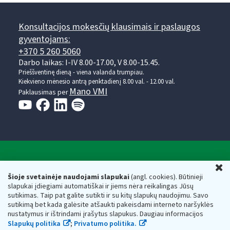
Konsultacijos mokesčių klausimais ir paslaugos
gyventojams:
+370 5 260 5060
Darbo laikas: I-IV 8.00-17.00, V 8.00-15.45.
Prieššventinę dieną - viena valanda trumpiau.
Kiekvieno mėnesio antrą penktadienį 8.00 val. - 12.00 val.
Mano VMI
Paklausimas per
Valstybinė mokesčių inspekcija prie Lietuvos
U
Respublikos finansų ministerijos
Šioje svetainėje naudojami slapukai
(angl. cookies). Būtinieji
slapukai įdiegiami automatiškai ir jiems nėra reikalingas Jūsų
Biudžetinė įstaiga. Juridinio asmens kodas — 188659752,
sutikimas. Taip pat galite sutikti ir su kitų slapukų naudojimu. Savo
adresas: Vasario 16-osios g. 14, 01107 Vilnius, Lietuva, el.paštas:
sutikimą bet kada galėsite atšaukti pakeisdami interneto naršyklės
vmi@vmi.lt
, E. pristatymo dėžutės adresas 188659752
nustatymus ir ištrindami įrašytus slapukus. Daugiau informacijos
Duomenys apie Valstybinę mokesčių inspekciją prie Lietuvos
Slapukų politika
;
Privatumo politika.
Respublikos finansų ministerijos kaupiami ir saugomi Juridinių