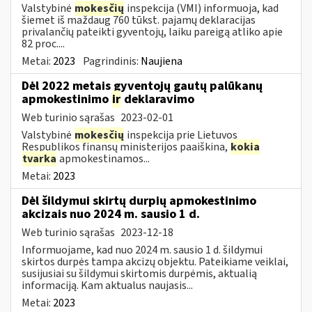
Valstybinė
mokesčių
inspekcija (VMI) informuoja, kad
šiemet iš maždaug 760 tūkst. pajamų deklaracijas
privalančių pateikti gyventojų, laiku pareigą atliko apie
82 proc....
Metai:
2023
Pagrindinis:
Naujiena
Dėl 2022 metais gyventojų gautų palūkanų
apmokestinimo
ir
deklaravimo
Web turinio sąrašas
2023-02-01
Valstybinė
mokesčių
inspekcija prie Lietuvos
Respublikos finansų ministerijos paaiškina,
kokia
tvarka
apmokestinamos...
Metai:
2023
Dėl šildymui skirtų durpių apmokestinimo
akcizais nuo 2024 m. sausio 1 d.
Web turinio sąrašas
2023-12-18
Informuojame, kad nuo 2024 m. sausio 1 d. šildymui
skirtos durpės tampa akcizų objektu. Pateikiame veiklai,
susijusiai su šildymui skirtomis durpėmis, aktualią
informaciją. Kam aktualus naujasis...
Metai:
2023