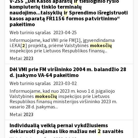
V-255 „Dėl Kasos aparatų
ir
tiesioginio ryšio
kompiuterių tinklo terminalų
naudojimo...taisyklių
ir
Sprendimo išregistruoti
kasos aparatą FR1156 formos patvirtinimo“
pakeitimo
Web turinio sąrašas
2023-04-25
Informuojame, kad VMI prie FM[1], įgyvendindama
i.EKA[
2
] projektą, priėmė Valstybinės
mokesčių
inspekcijos prie Lietuvos Respublikos finansų...
Metai:
2023
Dėl VMI prie FM viršininko 2004 m. balandžio 28
d. įsakymo VA-64 pakeitimo
Web turinio sąrašas
2023-03-02
Informuojame, kad nuo 2023 m. kovo 1 d. įsigaliojo
Valstybinės
mokesčių
inspekcijos prie Lietuvos
Respublikos finansų ministerijos viršininko 2023 m.
vasario 28 d. įsakymas...
Metai:
2023
Individualią veiklą pernai vykdžiusiems
deklaruoti pajamas liko mažiau nei
2
savaitės