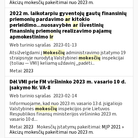
Akcizų mokesčių pakeitimai nuo 2023 m.
2022 m. laikotarpiu gyventojų gautų finansinių
priemonių pardavimo
ar
kitokio
perleidimo...nuosavybėn
ar
išvestinių
finansinių priemonių realizavimo pajamų
apmokestinimo
ir
Web turinio sąrašas
2023-01-13
Atsižvelgdami į
Mokesčių
administravimo įstatymo 19
straipsnyje nurodytą Valstybinei
mokesčių
inspekcijai
(toliau — VMI) keliamą uždavinį „padėti...
Metai:
2023
Dėl VMI prie FM viršininko 2023 m. vasario 10 d.
įsakymo Nr. VA-8
Web turinio sąrašas
2023-02-14
Informuojame, kad nuo 2023 m. vasario 13 d. įsigaliojo
Valstybinės
mokesčių
inspekcijos prie Lietuvos
Respublikos finansų ministerijos viršininko 2023 m.
vasario 10 d....
Metai:
2023
Mokesčių įstatymų pakeitimai:
MĮP 2021 »
Akcizų mokesčių pakeitimai nuo 2023 m.