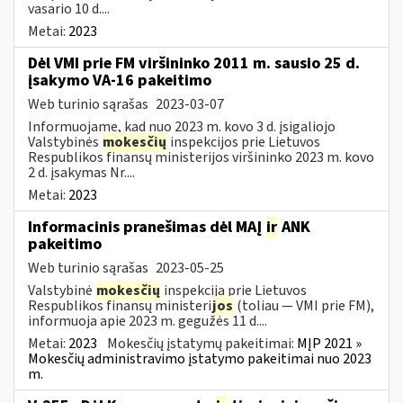
vasario 10 d....
Metai:
2023
Dėl VMI prie FM viršininko 2011 m. sausio 25 d.
įsakymo VA-16 pakeitimo
Web turinio sąrašas
2023-03-07
Informuojame, kad nuo 2023 m. kovo 3 d. įsigaliojo
Valstybinės
mokesčių
inspekcijos prie Lietuvos
Respublikos finansų ministerijos viršininko 2023 m. kovo
2 d. įsakymas Nr....
Metai:
2023
Informacinis pranešimas dėl MAĮ
ir
ANK
pakeitimo
Web turinio sąrašas
2023-05-25
Valstybinė
mokesčių
inspekcija prie Lietuvos
Respublikos finansų ministeri
jos
(toliau — VMI prie FM),
informuoja apie 2023 m. gegužės 11 d....
Metai:
2023
Mokesčių įstatymų pakeitimai:
MĮP 2021 »
Mokesčių administravimo įstatymo pakeitimai nuo 2023
m.