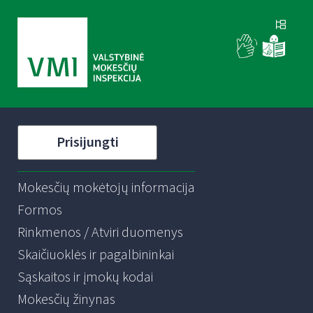
Prisijungti
Mokesčių mokėtojų informacija
Formos
Rinkmenos / Atviri duomenys
Skaičiuoklės ir pagalbininkai
Sąskaitos ir įmokų kodai
Mokesčių žinynas