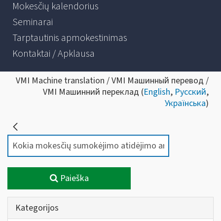
Mokesčių kalendorius
Seminarai
Tarptautinis apmokestinimas
Kontaktai / Apklausa
VMI Machine translation / VMI Машинный перевод /
VMI Машинний переклад (
English
,
Русский
,
Українська
)
Paieška
Kategorijos