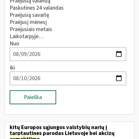
Praėjusią valandą
Paskutines 24 valandas
Praėjusią savaitę
Praėjusį mėnesį
Praėjusiais metais
Laikotarpyje…
Nuo
Iki
Paieška
kitų Europos sąjungos valstybių narių į
tarptautines parodas Lietuvoje bei akcizų