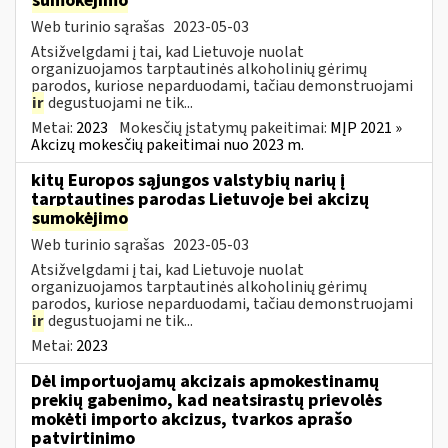
sumokėjimo
Web turinio sąrašas
2023-05-03
Atsižvelgdami į tai, kad Lietuvoje nuolat
organizuojamos tarptautinės alkoholinių gėrimų
parodos, kuriose neparduodami, tačiau demonstruojami
ir
degustuojami ne tik...
Metai:
2023
Mokesčių įstatymų pakeitimai:
MĮP 2021 »
Akcizų mokesčių pakeitimai nuo 2023 m.
kitų Europos sąjungos valstybių narių į
tarptautines parodas Lietuvoje bei akcizų
sumokėjimo
Web turinio sąrašas
2023-05-03
Atsižvelgdami į tai, kad Lietuvoje nuolat
organizuojamos tarptautinės alkoholinių gėrimų
parodos, kuriose neparduodami, tačiau demonstruojami
ir
degustuojami ne tik...
Metai:
2023
Dėl importuojamų akcizais apmokestinamų
prekių gabenimo, kad neatsirastų prievolės
mokėti importo akcizus, tvarkos aprašo
patvirtinimo