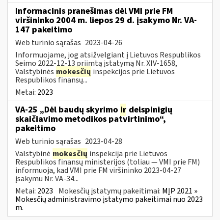
Informacinis pranešimas dėl VMI prie FM
viršininko 2004 m. liepos 29 d. įsakymo Nr. VA-
147 pakeitimo
Web turinio sąrašas
2023-04-26
Informuojame, jog atsižvelgiant į Lietuvos Respublikos
Seimo 2022-12-13 priimtą įstatymą Nr. XIV-1658,
Valstybinės
mokesčių
inspekcijos prie Lietuvos
Respublikos finansų...
Metai:
2023
VA-25 „Dėl baudų skyrimo
ir
delspinigių
skaičiavimo metodikos patvirtinimo“,
pakeitimo
Web turinio sąrašas
2023-04-28
Valstybinė
mokesčių
inspekcija prie Lietuvos
Respublikos finansų ministerijos (toliau ― VMI prie FM)
informuoja, kad VMI prie FM viršininko 2023-04-27
įsakymu Nr. VA-34...
Metai:
2023
Mokesčių įstatymų pakeitimai:
MĮP 2021 »
Mokesčių administravimo įstatymo pakeitimai nuo 2023
m.