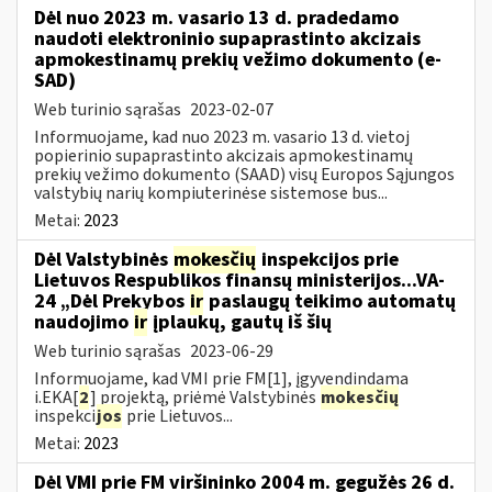
Dėl nuo 2023 m. vasario 13 d. pradedamo
naudoti elektroninio supaprastinto akcizais
apmokestinamų prekių vežimo dokumento (e-
SAD)
Web turinio sąrašas
2023-02-07
Informuojame, kad nuo 2023 m. vasario 13 d. vietoj
popierinio supaprastinto akcizais apmokestinamų
prekių vežimo dokumento (SAAD) visų Europos Sąjungos
valstybių narių kompiuterinėse sistemose bus...
Metai:
2023
Dėl Valstybinės
mokesčių
inspekcijos prie
Lietuvos Respublikos finansų ministerijos...VA-
24 „Dėl Prekybos
ir
paslaugų teikimo automatų
naudojimo
ir
įplaukų, gautų iš šių
Web turinio sąrašas
2023-06-29
Informuojame, kad VMI prie FM[1], įgyvendindama
i.EKA[
2
] projektą, priėmė Valstybinės
mokesčių
inspekci
jos
prie Lietuvos...
Metai:
2023
Dėl VMI prie FM viršininko 2004 m. gegužės 26 d.