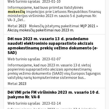
Web turinio sąrašas
2023-01-10
Informuojame, kad buvo priimtas Valstybinės
mokesčių
inspekcijos prie Lietuvos Respublikos finansų
ministerijos viršininko 2023 m. sausio 5 d. įsakymas Nr.
VA-3 „Dėl...
Metai:
2023
Mokesčių įstatymų pakeitimai:
MĮP 2021 »
Akcizų mokesčių pakeitimai nuo 2023 m.
Dėl nuo 2023 m. vasario 13 d. pradedamo
naudoti elektroninio supaprastinto akcizais
apmokestinamų prekių vežimo dokumento (e-
SAD)
Web turinio sąrašas
2023-02-07
Informuojame, kad nuo 2023 m. vasario 13 d. vietoj
popierinio supaprastinto akcizais apmokestinamų
prekių vežimo dokumento (SAAD) visų Europos Sąjungos
valstybių narių kompiuterinėse sistemose bus...
Metai:
2023
Dėl VMI prie FM viršininko 2023 m. vasario 10 d.
įsakymo Nr. VA-8
Web turinio sąrašas
2023-02-14