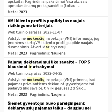
apskaitai. Pagrindiniai pakeitimai: Visa akcizais
apmokestinamų prekių sandėlio (toliau –...
Metai:
2023
VMI kliento profilis papildytas naujais
rizikingumo kriterijais
Web turinio sąrašas
2023-11-07
Valstybinė
mokesčių
inspekcija (VMI) informuoja, jog
įmonėms skirtą VMI kliento profilį papildė naujais
duomenimis. Atverti d
ar
trys nauji...
Metai:
2023
Pagrindinis:
Naujiena
Pajamų deklaravimui liko savaitė – TOP 5
klausimai
ir
atsakymai
Web turinio sąrašas
2023-04-25
Valstybinė
mokesčių
inspekcija (VMI) primena, kad
pajamas privalantiems deklaruoti gyventojams tai
padaryti liko savaitė, t. y. iki gegužės 2 d. Šiuo...
Metai:
2023
Pagrindinis:
Naujiena
Šiemet gyventojai buvo pareigingesni:
deklaravusių pajamas laiku – daugiau nei