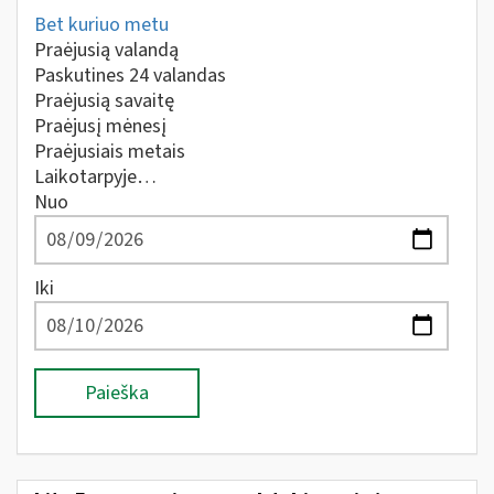
Bet kuriuo metu
Praėjusią valandą
Paskutines 24 valandas
Praėjusią savaitę
Praėjusį mėnesį
Praėjusiais metais
Laikotarpyje…
Nuo
Iki
Paieška