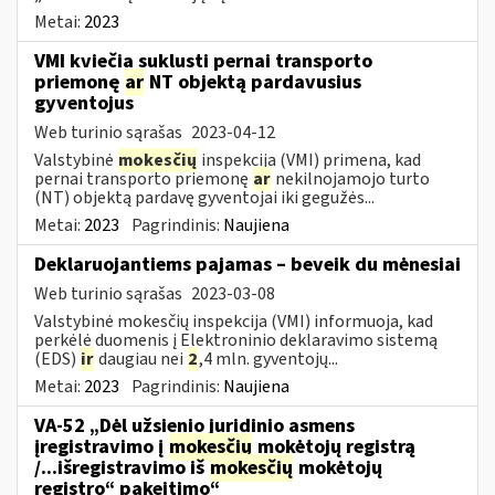
Metai:
2023
VMI kviečia suklusti pernai transporto
priemonę
ar
NT objektą pardavusius
gyventojus
Web turinio sąrašas
2023-04-12
Valstybinė
mokesčių
inspekcija (VMI) primena, kad
pernai transporto priemonę
ar
nekilnojamojo turto
(NT) objektą pardavę gyventojai iki gegužės...
Metai:
2023
Pagrindinis:
Naujiena
Deklaruojantiems pajamas – beveik du mėnesiai
Web turinio sąrašas
2023-03-08
Valstybinė mokesčių inspekcija (VMI) informuoja, kad
perkėlė duomenis į Elektroninio deklaravimo sistemą
(EDS)
ir
daugiau nei
2
,4 mln. gyventojų...
Metai:
2023
Pagrindinis:
Naujiena
VA-52 „Dėl užsienio juridinio asmens
įregistravimo į
mokesčių
mokėtojų registrą
/...išregistravimo iš
mokesčių
mokėtojų
registro“ pakeitimo“