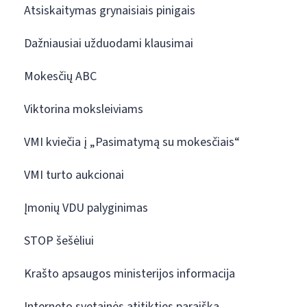
Atsiskaitymas grynaisiais pinigais
Dažniausiai užduodami klausimai
Mokesčių ABC
Viktorina moksleiviams
VMI kviečia į „Pasimatymą su mokesčiais“
VMI turto aukcionai
Įmonių VDU palyginimas
STOP šešėliui
Krašto apsaugos ministerijos informacija
Interneto svetainės atitikties paraiška