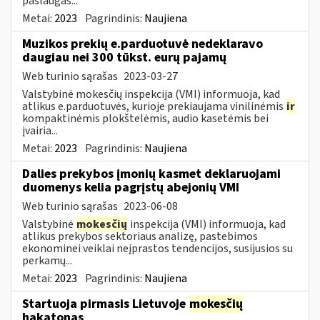
paslaugas...
Metai:
2023
Pagrindinis:
Naujiena
Muzikos prekių e.parduotuvė nedeklaravo
daugiau nei 300 tūkst. eurų pajamų
Web turinio sąrašas
2023-03-27
Valstybinė mokesčių inspekcija (VMI) informuoja, kad
atlikus e.parduotuvės, kurioje prekiaujama vinilinėmis
ir
kompaktinėmis plokštelėmis, audio kasetėmis bei
įvairia...
Metai:
2023
Pagrindinis:
Naujiena
Dalies prekybos įmonių kasmet deklaruojami
duomenys kelia pagrįstų abejonių VMI
Web turinio sąrašas
2023-06-08
Valstybinė
mokesčių
inspekcija (VMI) informuoja, kad
atlikus prekybos sektoriaus analizę, pastebimos
ekonominei veiklai neįprastos tendencijos, susijusios su
perkamų...
Metai:
2023
Pagrindinis:
Naujiena
Startuoja pirmasis Lietuvoje
mokesčių
hakatonas