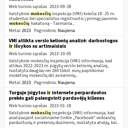
Web turinio sąrašas
2023-09-28
Valstybinė
mokesčių
inspekcija (VMI) kviečia 18 -25 m.
studentus bei specialistus registruotis į pirmąjį jaunimo
mokesčių
hakatoną - Taxmania...
Metai:
2023
Pagrindinis:
Naujiena
VMI atlikta verslo kelionių analizė: darbostogos
ir
išvykos su artimaisiais
Web turinio sąrašas
2023-10-05
Valstybinė mokesčių inspekcija (VMI) informuoja, kad
atlikus 2022-2023 m. įsigytų verslo kelionių analizę,
nustatyta daugiau nei 260 tūkst. eurų papildomai
mokėtinų mokesčių dėl asmeninių...
Metai:
2023
Pagrindinis:
Naujiena
Turguje įsigytos
ir
internete perparduotos
prekės gali palengvinti pardavėjų kišenes
Web turinio sąrašas
2023-01-18
Valstybinė
mokesčių
inspekcija (VMI) informuoja, kad
analizuojant socialiniame tinkle „Facebook“ veikiančių
parduotuvių ir prekeivių duomenis, nustatyta atvejų, kai...