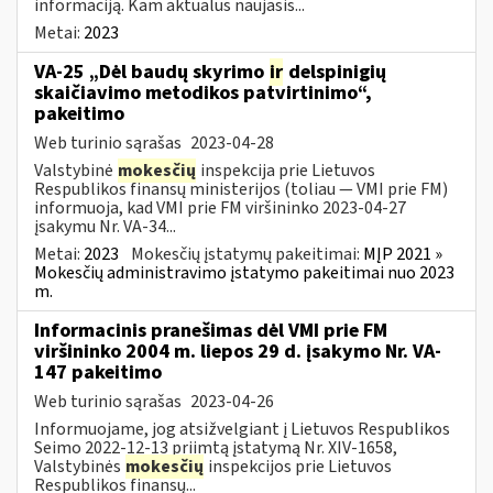
informaciją. Kam aktualus naujasis...
Metai:
2023
VA-25 „Dėl baudų skyrimo
ir
delspinigių
skaičiavimo metodikos patvirtinimo“,
pakeitimo
Web turinio sąrašas
2023-04-28
Valstybinė
mokesčių
inspekcija prie Lietuvos
Respublikos finansų ministerijos (toliau ― VMI prie FM)
informuoja, kad VMI prie FM viršininko 2023-04-27
įsakymu Nr. VA-34...
Metai:
2023
Mokesčių įstatymų pakeitimai:
MĮP 2021 »
Mokesčių administravimo įstatymo pakeitimai nuo 2023
m.
Informacinis pranešimas dėl VMI prie FM
viršininko 2004 m. liepos 29 d. įsakymo Nr. VA-
147 pakeitimo
Web turinio sąrašas
2023-04-26
Informuojame, jog atsižvelgiant į Lietuvos Respublikos
Seimo 2022-12-13 priimtą įstatymą Nr. XIV-1658,
Valstybinės
mokesčių
inspekcijos prie Lietuvos
Respublikos finansų...