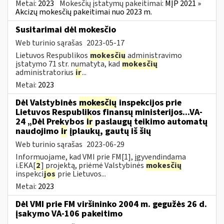
Metai:
2023
Mokesčių įstatymų pakeitimai:
MĮP 2021 »
Akcizų mokesčių pakeitimai nuo 2023 m.
Susitarimai dėl mokesčio
Web turinio sąrašas
2023-05-17
Lietuvos Respublikos
mokesčių
administravimo
įstatymo 71 str. numatyta, kad
mokesčių
administratorius
ir
...
Metai:
2023
Dėl Valstybinės
mokesčių
inspekcijos prie
Lietuvos Respublikos finansų ministerijos...VA-
24 „Dėl Prekybos
ir
paslaugų teikimo automatų
naudojimo
ir
įplaukų, gautų iš šių
Web turinio sąrašas
2023-06-29
Informuojame, kad VMI prie FM[1], įgyvendindama
i.EKA[
2
] projektą, priėmė Valstybinės
mokesčių
inspekci
jos
prie Lietuvos...
Metai:
2023
Dėl VMI prie FM viršininko 2004 m. gegužės 26 d.
įsakymo VA-106 pakeitimo