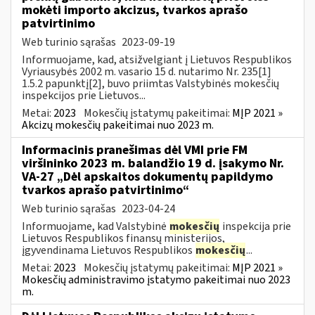
mokėti importo akcizus, tvarkos aprašo
patvirtinimo
Web turinio sąrašas
2023-09-19
Informuojame, kad, atsižvelgiant į Lietuvos Respublikos
Vyriausybės 2002 m. vasario 15 d. nutarimo Nr. 235[1]
1.5.2 papunktį[2], buvo priimtas Valstybinės mokesčių
inspekcijos prie Lietuvos...
Metai:
2023
Mokesčių įstatymų pakeitimai:
MĮP 2021 »
Akcizų mokesčių pakeitimai nuo 2023 m.
Informacinis pranešimas dėl VMI prie FM
viršininko 2023 m. balandžio 19 d. įsakymo Nr.
VA-27 „Dėl apskaitos dokumentų papildymo
tvarkos aprašo patvirtinimo“
Web turinio sąrašas
2023-04-24
Informuojame, kad Valstybinė
mokesčių
inspekcija prie
Lietuvos Respublikos finansų ministerijos,
įgyvendinama Lietuvos Respublikos
mokesčių
...
Metai:
2023
Mokesčių įstatymų pakeitimai:
MĮP 2021 »
Mokesčių administravimo įstatymo pakeitimai nuo 2023
m.