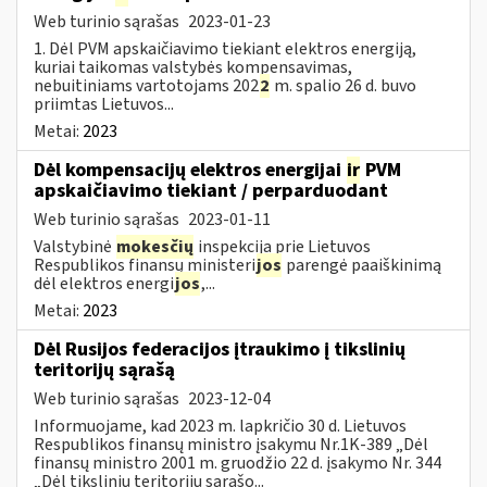
Web turinio sąrašas
2023-01-23
1. Dėl PVM apskaičiavimo tiekiant elektros energiją,
kuriai taikomas valstybės kompensavimas,
nebuitiniams vartotojams 202
2
m. spalio 26 d. buvo
priimtas Lietuvos...
Metai:
2023
Dėl kompensacijų elektros energijai
ir
PVM
apskaičiavimo tiekiant / perparduodant
Web turinio sąrašas
2023-01-11
Valstybinė
mokesčių
inspekcija prie Lietuvos
Respublikos finansų ministeri
jos
parengė paaiškinimą
dėl elektros energi
jos
,...
Metai:
2023
Dėl Rusijos federacijos įtraukimo į tikslinių
teritorijų sąrašą
Web turinio sąrašas
2023-12-04
Informuojame, kad 2023 m. lapkričio 30 d. Lietuvos
Respublikos finansų ministro įsakymu Nr.1K-389 „Dėl
finansų ministro 2001 m. gruodžio 22 d. įsakymo Nr. 344
„Dėl tikslinių teritorijų sąrašo...