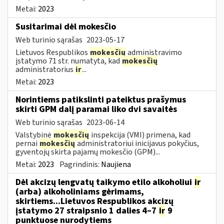
Metai:
2023
Susitarimai dėl mokesčio
Web turinio sąrašas
2023-05-17
Lietuvos Respublikos
mokesčių
administravimo
įstatymo 71 str. numatyta, kad
mokesčių
administratorius
ir
...
Metai:
2023
Norintiems patikslinti pateiktus prašymus
skirti GPM dalį paramai liko dvi savaitės
Web turinio sąrašas
2023-06-14
Valstybinė
mokesčių
inspekcija (VMI) primena, kad
pernai
mokesčių
administratoriui inicijavus pokyčius,
gyventojų skirta pajamų mokesčio (GPM)...
Metai:
2023
Pagrindinis:
Naujiena
Dėl akcizų lengvatų taikymo etilo alkoholiui
ir
(arba) alkoholiniams gėrimams,
skirtiems...Lietuvos Respublikos akcizų
įstatymo 27 straipsnio 1 dalies 4–7
ir
9
punktuose nurodytiems