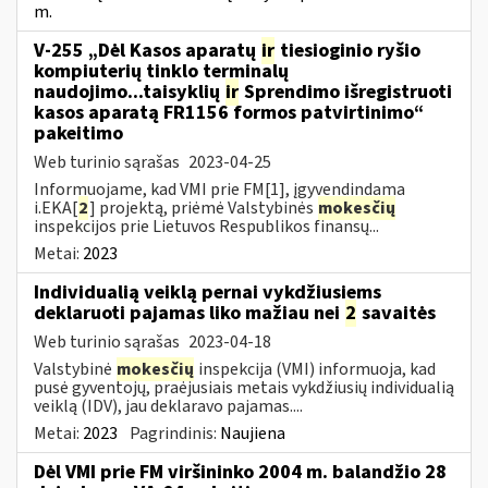
m.
V-255 „Dėl Kasos aparatų
ir
tiesioginio ryšio
kompiuterių tinklo terminalų
naudojimo...taisyklių
ir
Sprendimo išregistruoti
kasos aparatą FR1156 formos patvirtinimo“
pakeitimo
Web turinio sąrašas
2023-04-25
Informuojame, kad VMI prie FM[1], įgyvendindama
i.EKA[
2
] projektą, priėmė Valstybinės
mokesčių
inspekcijos prie Lietuvos Respublikos finansų...
Metai:
2023
Individualią veiklą pernai vykdžiusiems
deklaruoti pajamas liko mažiau nei
2
savaitės
Web turinio sąrašas
2023-04-18
Valstybinė
mokesčių
inspekcija (VMI) informuoja, kad
pusė gyventojų, praėjusiais metais vykdžiusių individualią
veiklą (IDV), jau deklaravo pajamas....
Metai:
2023
Pagrindinis:
Naujiena
Dėl VMI prie FM viršininko 2004 m. balandžio 28