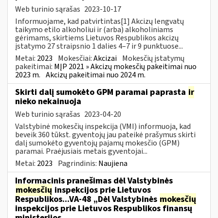
Web turinio sąrašas
2023-10-17
Informuojame, kad patvirtintas[1] Akcizų lengvatų
taikymo etilo alkoholiui ir (arba) alkoholiniams
gėrimams, skirtiems Lietuvos Respublikos akcizų
įstatymo 27 straipsnio 1 dalies 4–7 ir 9 punktuose...
Metai:
2023
Mokesčiai:
Akcizai
Mokesčių įstatymų
pakeitimai:
MĮP 2021 » Akcizų mokesčių pakeitimai nuo
2023 m.
Akcizų pakeitimai nuo 2024 m.
Skirti dalį sumokėto GPM paramai paprasta
ir
nieko nekainuoja
Web turinio sąrašas
2023-04-20
Valstybinė mokesčių inspekcija (VMI) informuoja, kad
beveik 360 tūkst. gyventojų jau pateikė prašymus skirti
dalį sumokėto gyventojų pajamų mokesčio (GPM)
paramai. Praėjusiais metais gyventojai...
Metai:
2023
Pagrindinis:
Naujiena
Informacinis pranešimas dėl Valstybinės
mokesčių
inspekcijos prie Lietuvos
Respublikos...VA-48 „Dėl Valstybinės
mokesčių
inspekcijos prie Lietuvos Respublikos finansų
ministerijos