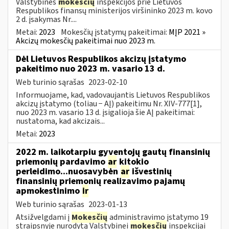
Valstybinės
mokesčių
inspekcijos prie Lietuvos
Respublikos finansų ministerijos viršininko 2023 m. kovo
2 d. įsakymas Nr....
Metai:
2023
Mokesčių įstatymų pakeitimai:
MĮP 2021 »
Akcizų mokesčių pakeitimai nuo 2023 m.
Dėl Lietuvos Respublikos akcizų įstatymo
pakeitimo nuo 2023 m. vasario 13 d.
Web turinio sąrašas
2023-02-10
Informuojame, kad, vadovaujantis Lietuvos Respublikos
akcizų įstatymo (toliau − AĮ) pakeitimu Nr. XIV-777[1],
nuo 2023 m. vasario 13 d. įsigalioja šie AĮ pakeitimai:
nustatoma, kad akcizais...
Metai:
2023
2022 m. laikotarpiu gyventojų gautų finansinių
priemonių pardavimo
ar
kitokio
perleidimo...nuosavybėn
ar
išvestinių
finansinių priemonių realizavimo pajamų
apmokestinimo
ir
Web turinio sąrašas
2023-01-13
Atsižvelgdami į
Mokesčių
administravimo įstatymo 19
straipsnyje nurodytą Valstybinei
mokesčių
inspekcijai