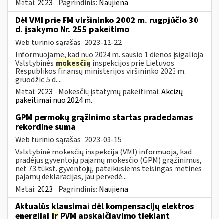
Metai:
2023
Pagrindinis:
Naujiena
Dėl VMI prie FM viršininko 2002 m. rugpjūčio 30
d. įsakymo Nr. 255 pakeitimo
Web turinio sąrašas
2023-12-22
Informuojame, kad nuo 2024 m. sausio 1 dienos įsigalioja
Valstybinės
mokesčių
inspekcijos prie Lietuvos
Respublikos finansų ministerijos viršininko 2023 m.
gruodžio 5 d....
Metai:
2023
Mokesčių įstatymų pakeitimai:
Akcizų
pakeitimai nuo 2024 m.
GPM permokų grąžinimo startas pradedamas
rekordine suma
Web turinio sąrašas
2023-03-15
Valstybinė mokesčių inspekcija (VMI) informuoja, kad
pradėjus gyventojų pajamų mokesčio (GPM) grąžinimus,
net 73 tūkst. gyventojų, pateikusiems teisingas metines
pajamų deklaracijas, jau pervedė...
Metai:
2023
Pagrindinis:
Naujiena
Aktualūs klausimai dėl kompensacijų elektros
energijai
ir
PVM apskaičiavimo tiekiant