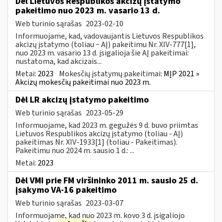
Dėl Lietuvos Respublikos akcizų įstatymo
pakeitimo nuo 2023 m. vasario 13 d.
Web turinio sąrašas
2023-02-10
Informuojame, kad, vadovaujantis Lietuvos Respublikos
akcizų įstatymo (toliau − AĮ) pakeitimu Nr. XIV-777[1],
nuo 2023 m. vasario 13 d. įsigalioja šie AĮ pakeitimai:
nustatoma, kad akcizais...
Metai:
2023
Mokesčių įstatymų pakeitimai:
MĮP 2021 »
Akcizų mokesčių pakeitimai nuo 2023 m.
Dėl LR akcizų įstatymo pakeitimo
Web turinio sąrašas
2023-05-29
Informuojame, kad 2023 m. gegužės 9 d. buvo priimtas
Lietuvos Respublikos akcizų įstatymo (toliau - AĮ)
pakeitimas Nr. XIV-1933[1] (toliau - Pakeitimas).
Pakeitimu nuo 2024 m. sausio 1 d.: ...
Metai:
2023
Dėl VMI prie FM viršininko 2011 m. sausio 25 d.
įsakymo VA-16 pakeitimo
Web turinio sąrašas
2023-03-07
Informuojame, kad nuo 2023 m. kovo 3 d. įsigaliojo