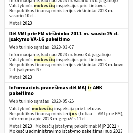
Informuojame, kad nuo 2023 m. vasario 13 d. įsigaliojo
Valstybinės
mokesčių
inspekcijos prie Lietuvos
Respublikos finansų ministerijos viršininko 2023 m.
vasario 10 d....
Metai:
2023
Dėl VMI prie FM viršininko 2011 m. sausio 25 d.
įsakymo VA-16 pakeitimo
Web turinio sąrašas
2023-03-07
Informuojame, kad nuo 2023 m. kovo 3 d. įsigaliojo
Valstybinės
mokesčių
inspekcijos prie Lietuvos
Respublikos finansų ministerijos viršininko 2023 m. kovo
2 d. įsakymas Nr....
Metai:
2023
Informacinis pranešimas dėl MAĮ
ir
ANK
pakeitimo
Web turinio sąrašas
2023-05-25
Valstybinė
mokesčių
inspekcija prie Lietuvos
Respublikos finansų ministeri
jos
(toliau — VMI prie FM),
informuoja apie 2023 m. gegužės 11 d....
Metai:
2023
Mokesčių įstatymų pakeitimai:
MĮP 2021 »
Mokesčių administravimo įstatymo pakeitimai nuo 2023