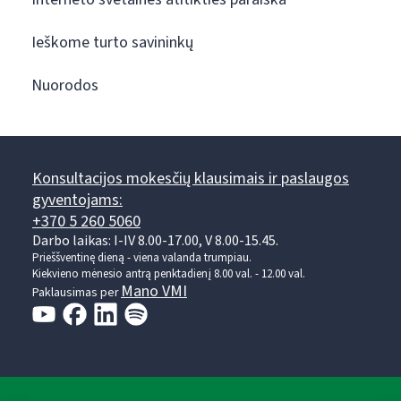
Ieškome turto savininkų
Nuorodos
Konsultacijos mokesčių klausimais ir paslaugos
gyventojams:
+370 5 260 5060
Darbo laikas: I-IV 8.00-17.00, V 8.00-15.45.
Prieššventinę dieną - viena valanda trumpiau.
Kiekvieno mėnesio antrą penktadienį 8.00 val. - 12.00 val.
Mano VMI
Paklausimas per