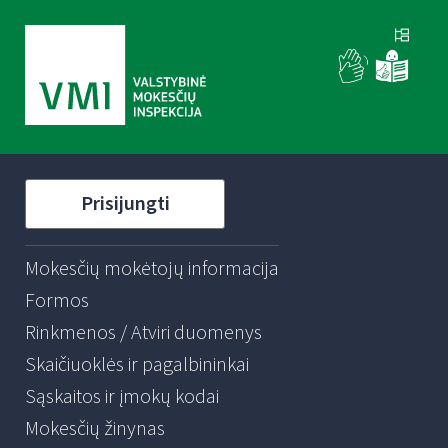
Prisijungti
Mokesčių mokėtojų informacija
Formos
Rinkmenos / Atviri duomenys
Skaičiuoklės ir pagalbininkai
Sąskaitos ir įmokų kodai
Mokesčių žinynas