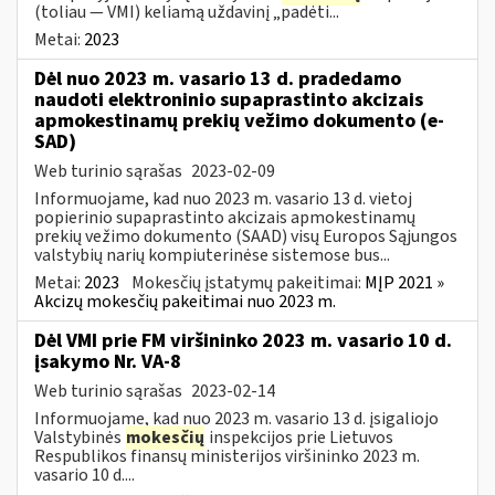
(toliau — VMI) keliamą uždavinį „padėti...
Metai:
2023
Dėl nuo 2023 m. vasario 13 d. pradedamo
naudoti elektroninio supaprastinto akcizais
apmokestinamų prekių vežimo dokumento (e-
SAD)
Web turinio sąrašas
2023-02-09
Informuojame, kad nuo 2023 m. vasario 13 d. vietoj
popierinio supaprastinto akcizais apmokestinamų
prekių vežimo dokumento (SAAD) visų Europos Sąjungos
valstybių narių kompiuterinėse sistemose bus...
Metai:
2023
Mokesčių įstatymų pakeitimai:
MĮP 2021 »
Akcizų mokesčių pakeitimai nuo 2023 m.
Dėl VMI prie FM viršininko 2023 m. vasario 10 d.
įsakymo Nr. VA-8
Web turinio sąrašas
2023-02-14
Informuojame, kad nuo 2023 m. vasario 13 d. įsigaliojo
Valstybinės
mokesčių
inspekcijos prie Lietuvos
Respublikos finansų ministerijos viršininko 2023 m.
vasario 10 d....