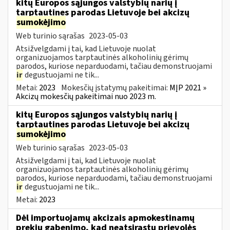
kitų Europos sąjungos valstybių narių į
tarptautines parodas Lietuvoje bei akcizų
sumokėjimo
Web turinio sąrašas
2023-05-03
Atsižvelgdami į tai, kad Lietuvoje nuolat
organizuojamos tarptautinės alkoholinių gėrimų
parodos, kuriose neparduodami, tačiau demonstruojami
ir
degustuojami ne tik...
Metai:
2023
Mokesčių įstatymų pakeitimai:
MĮP 2021 »
Akcizų mokesčių pakeitimai nuo 2023 m.
kitų Europos sąjungos valstybių narių į
tarptautines parodas Lietuvoje bei akcizų
sumokėjimo
Web turinio sąrašas
2023-05-03
Atsižvelgdami į tai, kad Lietuvoje nuolat
organizuojamos tarptautinės alkoholinių gėrimų
parodos, kuriose neparduodami, tačiau demonstruojami
ir
degustuojami ne tik...
Metai:
2023
Dėl importuojamų akcizais apmokestinamų
prekių gabenimo, kad neatsirastų prievolės