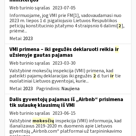
Web turinio sąrašas
2023-07-05
Informuojame, jog VMI prie FM[1], vadovaudamasi nuo
2023 m. liepos 1 d. įsigaliojusio Lietuvos Respublikos
peticijų konstitucinio įstatymo 4 straipsnio 6 dalimi[
2
],
priėmė...
Metai:
2023
VMI primena – iki gegužės deklaruoti reikia
ir
užsienyje gautas pajamas
Web turinio sąrašas
2023-03-30
Valstybinė mokesčių inspekcija (VMI) primena, kad
pateikti pajamų deklaracijas iki gegužės
2
d. turi
ir
tie
nuolatiniai Lietuvos gyventojai, kurie...
Metai:
2023
Pagrindinis:
Naujiena
Dalis gyventojų pajamas iš „Airbnb“ prisimena
tik sulaukę klausimų iš VMI
Web turinio sąrašas
2023-06-15
Valstybinė
mokesčių
inspekcija (VMI) informuoja, kad
išanalizavus 2019-2020 m. duomenis apie Lietuvos
gyventojų „Airbnb.com“ platformai už tarpininkavimo