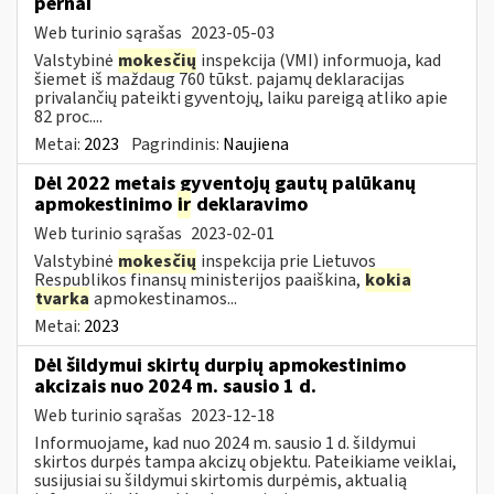
pernai
Web turinio sąrašas
2023-05-03
Valstybinė
mokesčių
inspekcija (VMI) informuoja, kad
šiemet iš maždaug 760 tūkst. pajamų deklaracijas
privalančių pateikti gyventojų, laiku pareigą atliko apie
82 proc....
Metai:
2023
Pagrindinis:
Naujiena
Dėl 2022 metais gyventojų gautų palūkanų
apmokestinimo
ir
deklaravimo
Web turinio sąrašas
2023-02-01
Valstybinė
mokesčių
inspekcija prie Lietuvos
Respublikos finansų ministerijos paaiškina,
kokia
tvarka
apmokestinamos...
Metai:
2023
Dėl šildymui skirtų durpių apmokestinimo
akcizais nuo 2024 m. sausio 1 d.
Web turinio sąrašas
2023-12-18
Informuojame, kad nuo 2024 m. sausio 1 d. šildymui
skirtos durpės tampa akcizų objektu. Pateikiame veiklai,
susijusiai su šildymui skirtomis durpėmis, aktualią