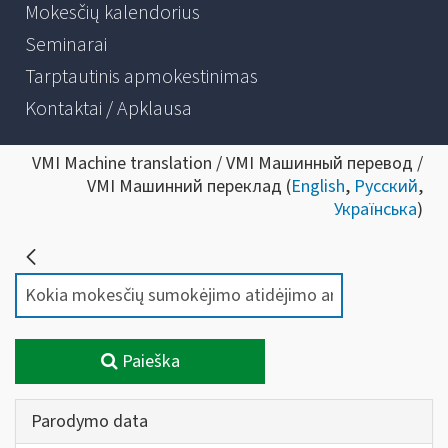
Mokesčių kalendorius
Seminarai
Tarptautinis apmokestinimas
Kontaktai / Apklausa
VMI Machine translation / VMI Машинный перевод /
VMI Машинний переклад (
English
,
Русский
,
Українська
)
Paieška
Parodymo data