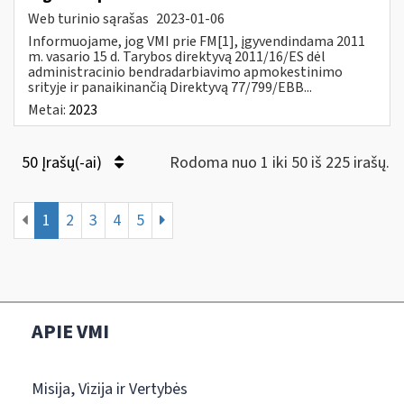
Web turinio sąrašas
2023-01-06
Informuojame, jog VMI prie FM[1], įgyvendindama 2011
m. vasario 15 d. Tarybos direktyvą 2011/16/ES dėl
administracinio bendradarbiavimo apmokestinimo
srityje ir panaikinančią Direktyvą 77/799/EBB...
Metai:
2023
50 Įrašų(-ai)
Rodoma nuo 1 iki 50 iš 225 irašų.
1
2
3
4
5
APIE VMI
Misija, Vizija ir Vertybės