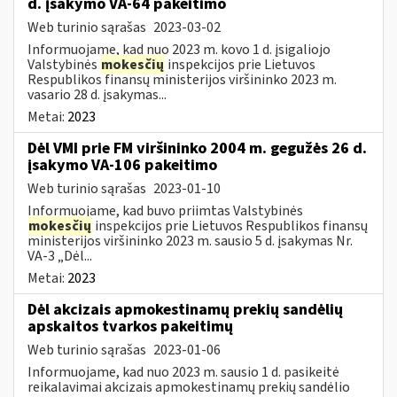
d. įsakymo VA-64 pakeitimo
Web turinio sąrašas
2023-03-02
Informuojame, kad nuo 2023 m. kovo 1 d. įsigaliojo
Valstybinės
mokesčių
inspekcijos prie Lietuvos
Respublikos finansų ministerijos viršininko 2023 m.
vasario 28 d. įsakymas...
Metai:
2023
Dėl VMI prie FM viršininko 2004 m. gegužės 26 d.
įsakymo VA-106 pakeitimo
Web turinio sąrašas
2023-01-10
Informuojame, kad buvo priimtas Valstybinės
mokesčių
inspekcijos prie Lietuvos Respublikos finansų
ministerijos viršininko 2023 m. sausio 5 d. įsakymas Nr.
VA-3 „Dėl...
Metai:
2023
Dėl akcizais apmokestinamų prekių sandėlių
apskaitos tvarkos pakeitimų
Web turinio sąrašas
2023-01-06
Informuojame, kad nuo 2023 m. sausio 1 d. pasikeitė
reikalavimai akcizais apmokestinamų prekių sandėlio