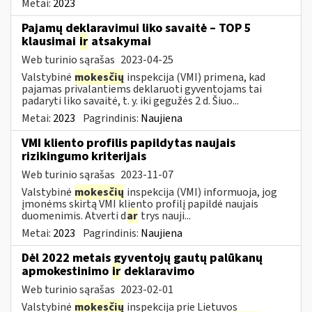
Metai:
2023
Pajamų deklaravimui liko savaitė – TOP 5
klausimai
ir
atsakymai
Web turinio sąrašas
2023-04-25
Valstybinė
mokesčių
inspekcija (VMI) primena, kad
pajamas privalantiems deklaruoti gyventojams tai
padaryti liko savaitė, t. y. iki gegužės 2 d. Šiuo...
Metai:
2023
Pagrindinis:
Naujiena
VMI kliento profilis papildytas naujais
rizikingumo kriterijais
Web turinio sąrašas
2023-11-07
Valstybinė
mokesčių
inspekcija (VMI) informuoja, jog
įmonėms skirtą VMI kliento profilį papildė naujais
duomenimis. Atverti d
ar
trys nauji...
Metai:
2023
Pagrindinis:
Naujiena
Dėl 2022 metais gyventojų gautų palūkanų
apmokestinimo
ir
deklaravimo
Web turinio sąrašas
2023-02-01
Valstybinė
mokesčių
inspekcija prie Lietuvos