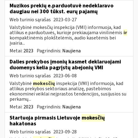
Muzikos prekių e.parduotuvė nedeklaravo
daugiau nei 300 tūkst. eurų pajamų
Web turinio sąrašas
2023-03-27
Valstybinė mokesčių inspekcija (VMI) informuoja, kad
atlikus e.parduotuvės, kurioje prekiaujama vinilinėmis
ir
kompaktinėmis plokštelėmis, audio kasetėmis bei
įvairia...
Metai:
2023
Pagrindinis:
Naujiena
Dalies prekybos įmonių kasmet deklaruojami
duomenys kelia pagrįstų abejonių VMI
Web turinio sąrašas
2023-06-08
Valstybinė
mokesčių
inspekcija (VMI) informuoja, kad
atlikus prekybos sektoriaus analizę, pastebimos
ekonominei veiklai neįprastos tendencijos, susijusios su
perkamų...
Metai:
2023
Pagrindinis:
Naujiena
Startuoja pirmasis Lietuvoje
mokesčių
hakatonas
Web turinio sąrašas
2023-09-28