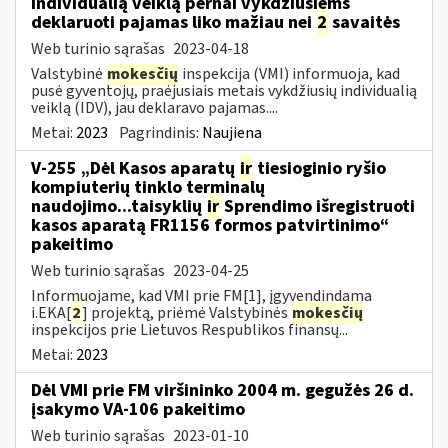
Individualią veiklą pernai vykdžiusiems
deklaruoti pajamas liko mažiau nei
2
savaitės
Web turinio sąrašas
2023-04-18
Valstybinė
mokesčių
inspekcija (VMI) informuoja, kad
pusė gyventojų, praėjusiais metais vykdžiusių individualią
veiklą (IDV), jau deklaravo pajamas....
Metai:
2023
Pagrindinis:
Naujiena
V-255 „Dėl Kasos aparatų
ir
tiesioginio ryšio
kompiuterių tinklo terminalų
naudojimo...taisyklių
ir
Sprendimo išregistruoti
kasos aparatą FR1156 formos patvirtinimo“
pakeitimo
Web turinio sąrašas
2023-04-25
Informuojame, kad VMI prie FM[1], įgyvendindama
i.EKA[
2
] projektą, priėmė Valstybinės
mokesčių
inspekcijos prie Lietuvos Respublikos finansų...
Metai:
2023
Dėl VMI prie FM viršininko 2004 m. gegužės 26 d.
įsakymo VA-106 pakeitimo
Web turinio sąrašas
2023-01-10