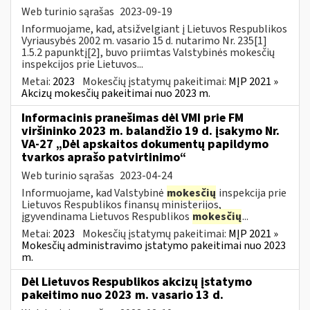
Web turinio sąrašas
2023-09-19
Informuojame, kad, atsižvelgiant į Lietuvos Respublikos
Vyriausybės 2002 m. vasario 15 d. nutarimo Nr. 235[1]
1.5.2 papunktį[2], buvo priimtas Valstybinės mokesčių
inspekcijos prie Lietuvos...
Metai:
2023
Mokesčių įstatymų pakeitimai:
MĮP 2021 »
Akcizų mokesčių pakeitimai nuo 2023 m.
Informacinis pranešimas dėl VMI prie FM
viršininko 2023 m. balandžio 19 d. įsakymo Nr.
VA-27 „Dėl apskaitos dokumentų papildymo
tvarkos aprašo patvirtinimo“
Web turinio sąrašas
2023-04-24
Informuojame, kad Valstybinė
mokesčių
inspekcija prie
Lietuvos Respublikos finansų ministerijos,
įgyvendinama Lietuvos Respublikos
mokesčių
...
Metai:
2023
Mokesčių įstatymų pakeitimai:
MĮP 2021 »
Mokesčių administravimo įstatymo pakeitimai nuo 2023
m.
Dėl Lietuvos Respublikos akcizų įstatymo
pakeitimo nuo 2023 m. vasario 13 d.