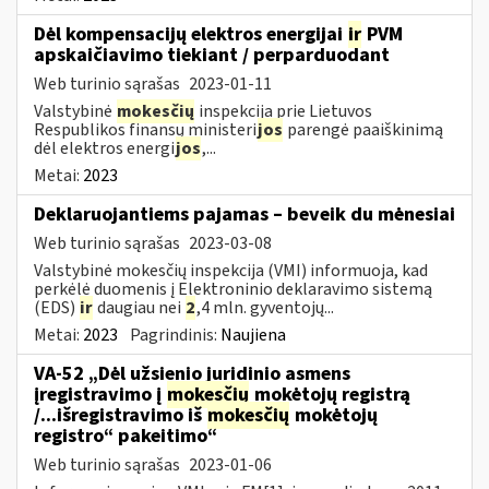
Dėl kompensacijų elektros energijai
ir
PVM
apskaičiavimo tiekiant / perparduodant
Web turinio sąrašas
2023-01-11
Valstybinė
mokesčių
inspekcija prie Lietuvos
Respublikos finansų ministeri
jos
parengė paaiškinimą
dėl elektros energi
jos
,...
Metai:
2023
Deklaruojantiems pajamas – beveik du mėnesiai
Web turinio sąrašas
2023-03-08
Valstybinė mokesčių inspekcija (VMI) informuoja, kad
perkėlė duomenis į Elektroninio deklaravimo sistemą
(EDS)
ir
daugiau nei
2
,4 mln. gyventojų...
Metai:
2023
Pagrindinis:
Naujiena
VA-52 „Dėl užsienio juridinio asmens
įregistravimo į
mokesčių
mokėtojų registrą
/...išregistravimo iš
mokesčių
mokėtojų
registro“ pakeitimo“
Web turinio sąrašas
2023-01-06