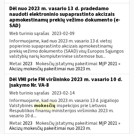
Dėl nuo 2023 m. vasario 13 d. pradedamo
naudoti elektroninio supaprastinto akcizais
apmokestinamų prekių vežimo dokumento (e-
SAD)
Web turinio sąrašas
2023-02-09
Informuojame, kad nuo 2023 m. vasario 13 d. vietoj
popierinio supaprastinto akcizais apmokestinamų
prekių vežimo dokumento (SAAD) visų Europos Sąjungos
valstybių narių kompiuterinėse sistemose bus...
Metai:
2023
Mokesčių įstatymų pakeitimai:
MĮP 2021 »
Akcizų mokesčių pakeitimai nuo 2023 m.
Dėl VMI prie FM viršininko 2023 m. vasario 10 d.
įsakymo Nr. VA-8
Web turinio sąrašas
2023-02-14
Informuojame, kad nuo 2023 m. vasario 13 d. įsigaliojo
Valstybinės
mokesčių
inspekcijos prie Lietuvos
Respublikos finansų ministerijos viršininko 2023 m.
vasario 10 d....
Metai:
2023
Mokesčių įstatymų pakeitimai:
MĮP 2021 »
Akcizų mokesčių pakeitimai nuo 2023 m.