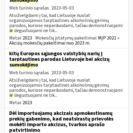
sumokėjimo
Web turinio sąrašas
2023-05-03
Atsižvelgdami į tai, kad Lietuvoje nuolat
organizuojamos tarptautinės alkoholinių gėrimų
parodos, kuriose neparduodami, tačiau demonstruojami
ir
degustuojami ne tik...
Metai:
2023
Mokesčių įstatymų pakeitimai:
MĮP 2021 »
Akcizų mokesčių pakeitimai nuo 2023 m.
kitų Europos sąjungos valstybių narių į
tarptautines parodas Lietuvoje bei akcizų
sumokėjimo
Web turinio sąrašas
2023-05-03
Atsižvelgdami į tai, kad Lietuvoje nuolat
organizuojamos tarptautinės alkoholinių gėrimų
parodos, kuriose neparduodami, tačiau demonstruojami
ir
degustuojami ne tik...
Metai:
2023
Dėl importuojamų akcizais apmokestinamų
prekių gabenimo, kad neatsirastų prievolės
mokėti importo akcizus, tvarkos aprašo
patvirtinimo