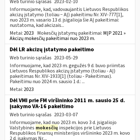
Web turinio sąrašas
2023-02-10
Informuojame, kad, vadovaujantis Lietuvos Respublikos
akcizų įstatymo (toliau − AĮ) pakeitimu Nr. XIV-777[1],
nuo 2023 m. vasario 13 d. įsigalioja šie AĮ pakeitimai:
nustatoma, kad akcizais...
Metai:
2023
Mokesčių įstatymų pakeitimai:
MĮP 2021 »
Akcizų mokesčių pakeitimai nuo 2023 m.
Dėl LR akcizų įstatymo pakeitimo
Web turinio sąrašas
2023-05-29
Informuojame, kad 2023 m. gegužės 9 d. buvo priimtas
Lietuvos Respublikos akcizų įstatymo (toliau - AĮ)
pakeitimas Nr. XIV-1933[1] (toliau - Pakeitimas).
Pakeitimu nuo 2024 m. sausio 1 d.: ...
Metai:
2023
Dėl VMI prie FM viršininko 2011 m. sausio 25 d.
įsakymo VA-16 pakeitimo
Web turinio sąrašas
2023-03-07
Informuojame, kad nuo 2023 m. kovo 3 d. įsigaliojo
Valstybinės
mokesčių
inspekcijos prie Lietuvos
Respublikos finansų ministerijos viršininko 2023 m. kovo
2 d. įsakymas Nr....