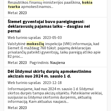
Respublikos finansų ministerijos paaiškina,
kokia
tvarka
apmokestinamos...
Metai:
2023
Šiemet gyventojai buvo pareigingesni:
deklaravusių pajamas laiku – daugiau nei
pernai
Web turinio sąrašas
2023-05-03
Valstybinė
mokesčių
inspekcija (VMI) informuoja, kad
šiemet iš maždaug 760 tūkst. pajamų deklaracijas
privalančių pateikti gyventojų, laiku pareigą atliko apie
82 proc....
Metai:
2023
Pagrindinis:
Naujiena
Dėl šildymui skirtų durpių apmokestinimo
akcizais nuo 2024 m. sausio 1 d.
Web turinio sąrašas
2023-12-18
Informuojame, kad nuo 2024 m. sausio 1 d. šildymui
skirtos durpės tampa akcizų objektu. Pateikiame veiklai,
susijusiai su šildymui skirtomis durpėmis, aktualią
informaciją. Kam aktualus naujasis...
Metai:
2023