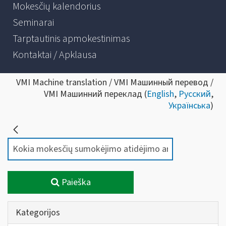
Mokesčių kalendorius
Seminarai
Tarptautinis apmokestinimas
Kontaktai / Apklausa
VMI Machine translation / VMI Машинный перевод /
VMI Машинний переклад (
English
,
Русский
,
Українська
)
Paieška
Kategorijos