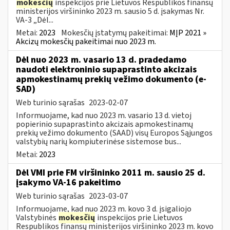
mokesčių
inspekcijos prie Lietuvos Respublikos finansų
ministerijos viršininko 2023 m. sausio 5 d. įsakymas Nr.
VA-3 „Dėl...
Metai:
2023
Mokesčių įstatymų pakeitimai:
MĮP 2021 »
Akcizų mokesčių pakeitimai nuo 2023 m.
Dėl nuo 2023 m. vasario 13 d. pradedamo
naudoti elektroninio supaprastinto akcizais
apmokestinamų prekių vežimo dokumento (e-
SAD)
Web turinio sąrašas
2023-02-07
Informuojame, kad nuo 2023 m. vasario 13 d. vietoj
popierinio supaprastinto akcizais apmokestinamų
prekių vežimo dokumento (SAAD) visų Europos Sąjungos
valstybių narių kompiuterinėse sistemose bus...
Metai:
2023
Dėl VMI prie FM viršininko 2011 m. sausio 25 d.
įsakymo VA-16 pakeitimo
Web turinio sąrašas
2023-03-07
Informuojame, kad nuo 2023 m. kovo 3 d. įsigaliojo
Valstybinės
mokesčių
inspekcijos prie Lietuvos
Respublikos finansų ministerijos viršininko 2023 m. kovo