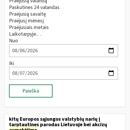
Praėjusią valandą
Paskutines 24 valandas
Praėjusią savaitę
Praėjusį mėnesį
Praėjusiais metais
Laikotarpyje…
Nuo
Iki
Paieška
kitų Europos sąjungos valstybių narių į
tarptautines parodas Lietuvoje bei akcizų