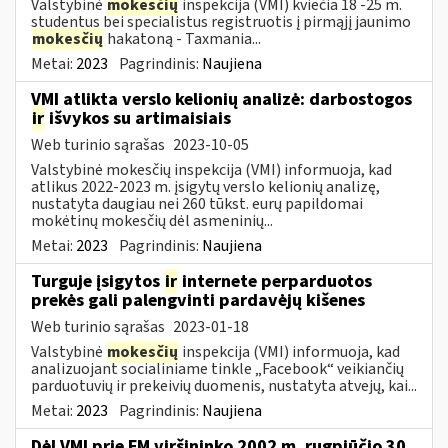
Valstybinė
mokesčių
inspekcija (VMI) kviečia 18 -25 m.
studentus bei specialistus registruotis į pirmąjį jaunimo
mokesčių
hakatoną - Taxmania...
Metai:
2023
Pagrindinis:
Naujiena
VMI atlikta verslo kelionių analizė: darbostogos
ir
išvykos su artimaisiais
Web turinio sąrašas
2023-10-05
Valstybinė mokesčių inspekcija (VMI) informuoja, kad
atlikus 2022-2023 m. įsigytų verslo kelionių analizę,
nustatyta daugiau nei 260 tūkst. eurų papildomai
mokėtinų mokesčių dėl asmeninių...
Metai:
2023
Pagrindinis:
Naujiena
Turguje įsigytos
ir
internete perparduotos
prekės gali palengvinti pardavėjų kišenes
Web turinio sąrašas
2023-01-18
Valstybinė
mokesčių
inspekcija (VMI) informuoja, kad
analizuojant socialiniame tinkle „Facebook“ veikiančių
parduotuvių ir prekeivių duomenis, nustatyta atvejų, kai...
Metai:
2023
Pagrindinis:
Naujiena
Dėl VMI prie FM viršininko 2002 m. rugpjūčio 30