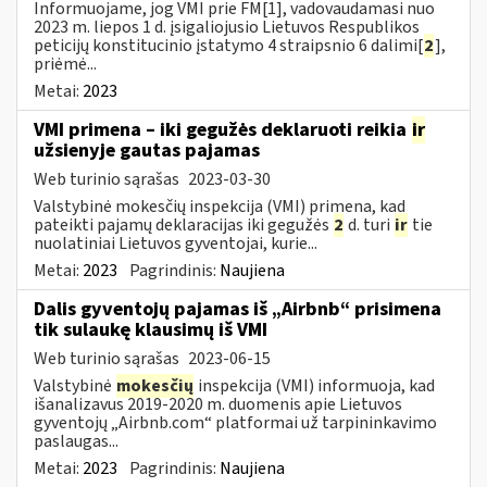
Informuojame, jog VMI prie FM[1], vadovaudamasi nuo
2023 m. liepos 1 d. įsigaliojusio Lietuvos Respublikos
peticijų konstitucinio įstatymo 4 straipsnio 6 dalimi[
2
],
priėmė...
Metai:
2023
VMI primena – iki gegužės deklaruoti reikia
ir
užsienyje gautas pajamas
Web turinio sąrašas
2023-03-30
Valstybinė mokesčių inspekcija (VMI) primena, kad
pateikti pajamų deklaracijas iki gegužės
2
d. turi
ir
tie
nuolatiniai Lietuvos gyventojai, kurie...
Metai:
2023
Pagrindinis:
Naujiena
Dalis gyventojų pajamas iš „Airbnb“ prisimena
tik sulaukę klausimų iš VMI
Web turinio sąrašas
2023-06-15
Valstybinė
mokesčių
inspekcija (VMI) informuoja, kad
išanalizavus 2019-2020 m. duomenis apie Lietuvos
gyventojų „Airbnb.com“ platformai už tarpininkavimo
paslaugas...
Metai:
2023
Pagrindinis:
Naujiena