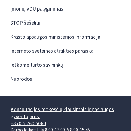
Įmonių VDU palyginimas
STOP šešėliui
Krašto apsaugos ministerijos informacija
Interneto svetainės atitikties paraiška
Ieškome turto savininkų
Nuorodos
Konsultacijos mokesčių klausimais ir paslaugos
gyventojams:
+370 5 260 5060
Darbo laikas: I-IV 8.00-17.00, V 8.00-15.45.