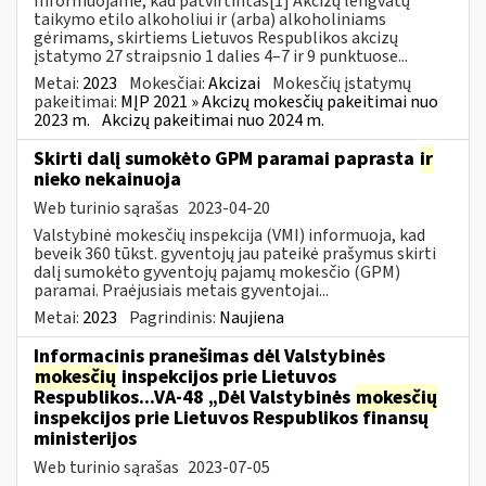
Informuojame, kad patvirtintas[1] Akcizų lengvatų
taikymo etilo alkoholiui ir (arba) alkoholiniams
gėrimams, skirtiems Lietuvos Respublikos akcizų
įstatymo 27 straipsnio 1 dalies 4–7 ir 9 punktuose...
Metai:
2023
Mokesčiai:
Akcizai
Mokesčių įstatymų
pakeitimai:
MĮP 2021 » Akcizų mokesčių pakeitimai nuo
2023 m.
Akcizų pakeitimai nuo 2024 m.
Skirti dalį sumokėto GPM paramai paprasta
ir
nieko nekainuoja
Web turinio sąrašas
2023-04-20
Valstybinė mokesčių inspekcija (VMI) informuoja, kad
beveik 360 tūkst. gyventojų jau pateikė prašymus skirti
dalį sumokėto gyventojų pajamų mokesčio (GPM)
paramai. Praėjusiais metais gyventojai...
Metai:
2023
Pagrindinis:
Naujiena
Informacinis pranešimas dėl Valstybinės
mokesčių
inspekcijos prie Lietuvos
Respublikos...VA-48 „Dėl Valstybinės
mokesčių
inspekcijos prie Lietuvos Respublikos finansų
ministerijos
Web turinio sąrašas
2023-07-05