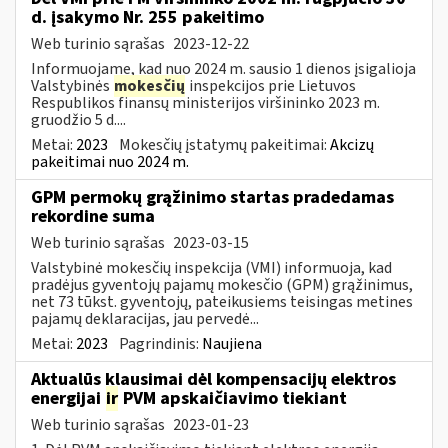
d. įsakymo Nr. 255 pakeitimo
Web turinio sąrašas
2023-12-22
Informuojame, kad nuo 2024 m. sausio 1 dienos įsigalioja
Valstybinės
mokesčių
inspekcijos prie Lietuvos
Respublikos finansų ministerijos viršininko 2023 m.
gruodžio 5 d....
Metai:
2023
Mokesčių įstatymų pakeitimai:
Akcizų
pakeitimai nuo 2024 m.
GPM permokų grąžinimo startas pradedamas
rekordine suma
Web turinio sąrašas
2023-03-15
Valstybinė mokesčių inspekcija (VMI) informuoja, kad
pradėjus gyventojų pajamų mokesčio (GPM) grąžinimus,
net 73 tūkst. gyventojų, pateikusiems teisingas metines
pajamų deklaracijas, jau pervedė...
Metai:
2023
Pagrindinis:
Naujiena
Aktualūs klausimai dėl kompensacijų elektros
energijai
ir
PVM apskaičiavimo tiekiant
Web turinio sąrašas
2023-01-23