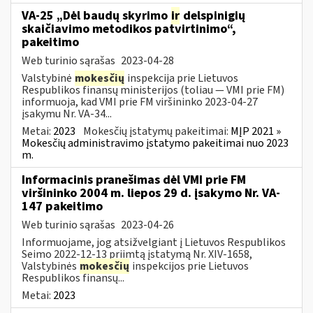
VA-25 „Dėl baudų skyrimo
ir
delspinigių
skaičiavimo metodikos patvirtinimo“,
pakeitimo
Web turinio sąrašas
2023-04-28
Valstybinė
mokesčių
inspekcija prie Lietuvos
Respublikos finansų ministerijos (toliau ― VMI prie FM)
informuoja, kad VMI prie FM viršininko 2023-04-27
įsakymu Nr. VA-34...
Metai:
2023
Mokesčių įstatymų pakeitimai:
MĮP 2021 »
Mokesčių administravimo įstatymo pakeitimai nuo 2023
m.
Informacinis pranešimas dėl VMI prie FM
viršininko 2004 m. liepos 29 d. įsakymo Nr. VA-
147 pakeitimo
Web turinio sąrašas
2023-04-26
Informuojame, jog atsižvelgiant į Lietuvos Respublikos
Seimo 2022-12-13 priimtą įstatymą Nr. XIV-1658,
Valstybinės
mokesčių
inspekcijos prie Lietuvos
Respublikos finansų...
Metai:
2023