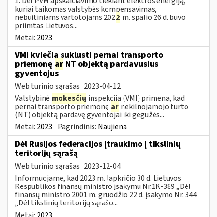
1. Dėl PVM apskaičiavimo tiekiant elektros energiją,
kuriai taikomas valstybės kompensavimas,
nebuitiniams vartotojams 202
2
m. spalio 26 d. buvo
priimtas Lietuvos...
Metai:
2023
VMI kviečia suklusti pernai transporto
priemonę
ar
NT objektą pardavusius
gyventojus
Web turinio sąrašas
2023-04-12
Valstybinė
mokesčių
inspekcija (VMI) primena, kad
pernai transporto priemonę
ar
nekilnojamojo turto
(NT) objektą pardavę gyventojai iki gegužės...
Metai:
2023
Pagrindinis:
Naujiena
Dėl Rusijos federacijos įtraukimo į tikslinių
teritorijų sąrašą
Web turinio sąrašas
2023-12-04
Informuojame, kad 2023 m. lapkričio 30 d. Lietuvos
Respublikos finansų ministro įsakymu Nr.1K-389 „Dėl
finansų ministro 2001 m. gruodžio 22 d. įsakymo Nr. 344
„Dėl tikslinių teritorijų sąrašo...
Metai:
2023