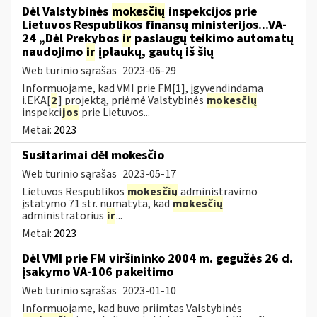
Dėl Valstybinės
mokesčių
inspekcijos prie
Lietuvos Respublikos finansų ministerijos...VA-
24 „Dėl Prekybos
ir
paslaugų teikimo automatų
naudojimo
ir
įplaukų, gautų iš šių
Web turinio sąrašas
2023-06-29
Informuojame, kad VMI prie FM[1], įgyvendindama
i.EKA[
2
] projektą, priėmė Valstybinės
mokesčių
inspekci
jos
prie Lietuvos...
Metai:
2023
Susitarimai dėl mokesčio
Web turinio sąrašas
2023-05-17
Lietuvos Respublikos
mokesčių
administravimo
įstatymo 71 str. numatyta, kad
mokesčių
administratorius
ir
...
Metai:
2023
Dėl VMI prie FM viršininko 2004 m. gegužės 26 d.
įsakymo VA-106 pakeitimo
Web turinio sąrašas
2023-01-10
Informuojame, kad buvo priimtas Valstybinės