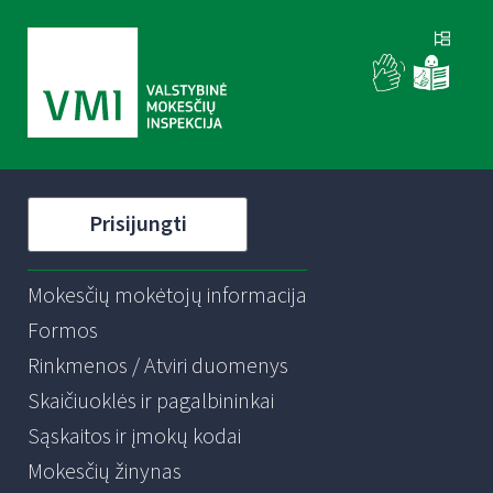
Prisijungti
Mokesčių mokėtojų informacija
Formos
Rinkmenos / Atviri duomenys
Skaičiuoklės ir pagalbininkai
Sąskaitos ir įmokų kodai
Mokesčių žinynas