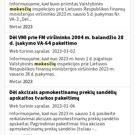
Informuojame, kad buvo priimtas Valstybinės
mokesčių
inspekcijos prie Lietuvos Respublikos finansų
ministerijos viršininko 2023 m. sausio 5 d. įsakymas Nr.
VA-3 „Dėl...
Metai:
2023
Dėl VMI prie FM viršininko 2004 m. balandžio 28
d. įsakymo VA-64 pakeitimo
Web turinio sąrašas
2023-03-02
Informuojame, kad nuo 2023 m. kovo 1 d. įsigaliojo
Valstybinės
mokesčių
inspekcijos prie Lietuvos
Respublikos finansų ministerijos viršininko 2023 m.
vasario 28 d. įsakymas...
Metai:
2023
Dėl akcizais apmokestinamų prekių sandėlių
apskaitos tvarkos pakeitimų
Web turinio sąrašas
2023-01-06
Informuojame, kad nuo 2023 m. sausio 1 d. pasikeitė
reikalavimai akcizais apmokestinamų prekių sandėlio
apskaitai. Pagrindiniai pakeitimai: Visa akcizais
apmokestinamų prekių sandėlio (toliau –...