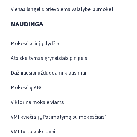
Vienas langelis prievolėms valstybei sumokėti
NAUDINGA
Mokesčiai ir jų dydžiai
Atsiskaitymas grynaisiais pinigais
Dažniausiai užduodami klausimai
Mokesčių ABC
Viktorina moksleiviams
VMI kviečia į „Pasimatymą su mokesčiais“
VMI turto aukcionai