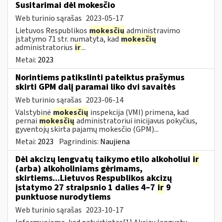
Susitarimai dėl mokesčio
Web turinio sąrašas
2023-05-17
Lietuvos Respublikos
mokesčių
administravimo
įstatymo 71 str. numatyta, kad
mokesčių
administratorius
ir
...
Metai:
2023
Norintiems patikslinti pateiktus prašymus
skirti GPM dalį paramai liko dvi savaitės
Web turinio sąrašas
2023-06-14
Valstybinė
mokesčių
inspekcija (VMI) primena, kad
pernai
mokesčių
administratoriui inicijavus pokyčius,
gyventojų skirta pajamų mokesčio (GPM)...
Metai:
2023
Pagrindinis:
Naujiena
Dėl akcizų lengvatų taikymo etilo alkoholiui
ir
(arba) alkoholiniams gėrimams,
skirtiems...Lietuvos Respublikos akcizų
įstatymo 27 straipsnio 1 dalies 4–7
ir
9
punktuose nurodytiems
Web turinio sąrašas
2023-10-17