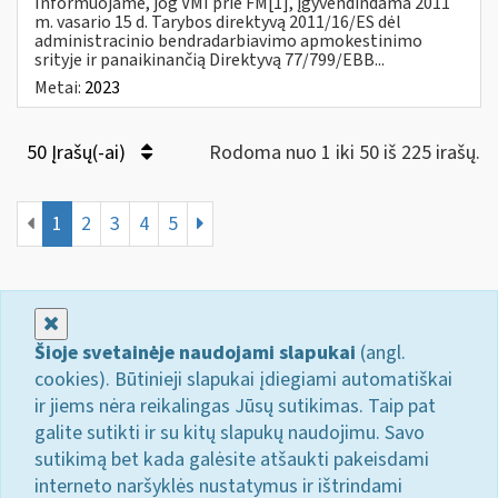
Informuojame, jog VMI prie FM[1], įgyvendindama 2011
m. vasario 15 d. Tarybos direktyvą 2011/16/ES dėl
administracinio bendradarbiavimo apmokestinimo
srityje ir panaikinančią Direktyvą 77/799/EBB...
Metai:
2023
50 Įrašų(-ai)
Rodoma nuo 1 iki 50 iš 225 irašų.
1
2
3
4
5
Uždaryti
Šioje svetainėje naudojami slapukai
(angl.
cookies). Būtinieji slapukai įdiegiami automatiškai
ir jiems nėra reikalingas Jūsų sutikimas. Taip pat
galite sutikti ir su kitų slapukų naudojimu. Savo
sutikimą bet kada galėsite atšaukti pakeisdami
interneto naršyklės nustatymus ir ištrindami