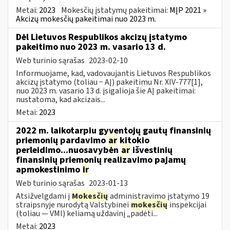
Metai:
2023
Mokesčių įstatymų pakeitimai:
MĮP 2021 »
Akcizų mokesčių pakeitimai nuo 2023 m.
Dėl Lietuvos Respublikos akcizų įstatymo
pakeitimo nuo 2023 m. vasario 13 d.
Web turinio sąrašas
2023-02-10
Informuojame, kad, vadovaujantis Lietuvos Respublikos
akcizų įstatymo (toliau − AĮ) pakeitimu Nr. XIV-777[1],
nuo 2023 m. vasario 13 d. įsigalioja šie AĮ pakeitimai:
nustatoma, kad akcizais...
Metai:
2023
2022 m. laikotarpiu gyventojų gautų finansinių
priemonių pardavimo
ar
kitokio
perleidimo...nuosavybėn
ar
išvestinių
finansinių priemonių realizavimo pajamų
apmokestinimo
ir
Web turinio sąrašas
2023-01-13
Atsižvelgdami į
Mokesčių
administravimo įstatymo 19
straipsnyje nurodytą Valstybinei
mokesčių
inspekcijai
(toliau — VMI) keliamą uždavinį „padėti...
Metai:
2023