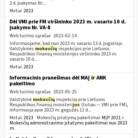
2 d. įsakymas Nr....
Metai:
2023
Dėl VMI prie FM viršininko 2023 m. vasario 10 d.
įsakymo Nr. VA-8
Web turinio sąrašas
2023-02-14
Informuojame, kad nuo 2023 m. vasario 13 d. įsigaliojo
Valstybinės
mokesčių
inspekcijos prie Lietuvos
Respublikos finansų ministerijos viršininko 2023 m.
vasario 10 d....
Metai:
2023
Informacinis pranešimas dėl MAĮ
ir
ANK
pakeitimo
Web turinio sąrašas
2023-05-25
Valstybinė
mokesčių
inspekcija prie Lietuvos
Respublikos finansų ministeri
jos
(toliau — VMI prie FM),
informuoja apie 2023 m. gegužės 11 d....
Metai:
2023
Mokesčių įstatymų pakeitimai:
MĮP 2021 »
Mokesčių administravimo įstatymo pakeitimai nuo 2023
m.