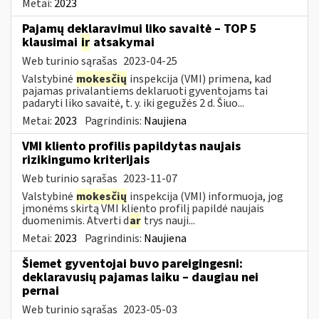
Metai:
2023
Pajamų deklaravimui liko savaitė – TOP 5
klausimai
ir
atsakymai
Web turinio sąrašas
2023-04-25
Valstybinė
mokesčių
inspekcija (VMI) primena, kad
pajamas privalantiems deklaruoti gyventojams tai
padaryti liko savaitė, t. y. iki gegužės 2 d. Šiuo...
Metai:
2023
Pagrindinis:
Naujiena
VMI kliento profilis papildytas naujais
rizikingumo kriterijais
Web turinio sąrašas
2023-11-07
Valstybinė
mokesčių
inspekcija (VMI) informuoja, jog
įmonėms skirtą VMI kliento profilį papildė naujais
duomenimis. Atverti d
ar
trys nauji...
Metai:
2023
Pagrindinis:
Naujiena
Šiemet gyventojai buvo pareigingesni:
deklaravusių pajamas laiku – daugiau nei
pernai
Web turinio sąrašas
2023-05-03