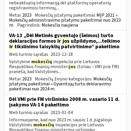
nebeaktualią informaciją dėl platformų operatorių
registravimosi terminų,...
Metai:
2023
Mokesčių įstatymų pakeitimai:
MĮP 2021 »
Mokesčių administravimo įstatymo pakeitimai nuo 2023
m.
Pagrindinis:
Mokesčio naujiena
VA-13 „Dėl Metinės gyventojo (šeimos) turto
deklaracijos formos
ir
jos
užpildymo,...teikimo
ir
tikslinimo taisyklių patvirtinimo“ pakeitimo
Web turinio sąrašas
2023-12-18
Valstybinė
mokesčių
inspekcija prie Lietuvos
Respublikos finansų ministeri
jos
(toliau – VMI prie FM)
praneša, kad Valstybinės...
Metai:
2023
Mokesčių žinyno kategorijos:
Mokesčių
įstatymų pakeitimai » Gyventojų turto deklaravimo
pakeitimai nuo 2024 m.
Dėl VMI prie FM viršininko 2008 m. vasario 11 d.
įsakymo VA-14 pakeitimo
Web turinio sąrašas
2023-01-04
Informuojame, kad nuo 2023 m. sausio 1 d. įsigaliojo
Valstybinės
mokesčių
inspekcijos prie Lietuvos
Respublikos finansų ministerijos viršininko...