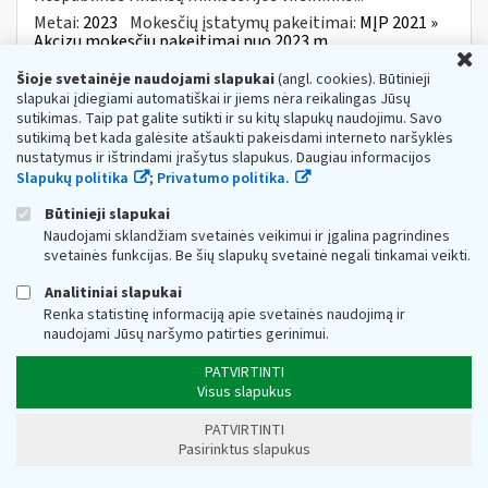
Metai:
2023
Mokesčių įstatymų pakeitimai:
MĮP 2021 »
Akcizų mokesčių pakeitimai nuo 2023 m.
U
dėl teisės aktų (VMI prie FM viršininko 2023 m.
Šioje svetainėje naudojami slapukai
(angl. cookies). Būtinieji
spalio 6 d. įsakymų VA-71, VA-72
ir
slapukai įdiegiami automatiškai ir jiems nėra reikalingas Jūsų
sutikimas. Taip pat galite sutikti ir su kitų slapukų naudojimu. Savo
Web turinio sąrašas
2023-10-09
sutikimą bet kada galėsite atšaukti pakeisdami interneto naršyklės
Valstybinė mokesčių inspekcija prie Lietuvos
nustatymus ir ištrindami įrašytus slapukus. Daugiau informacijos
Respublikos finansų ministeri
jos
informuoja, kad
Slapukų politika
;
Privatumo politika.
parengė šiuos teisės aktus: 1. Valstybinės mokesčių...
Būtinieji slapukai
Metai:
2023
Naudojami sklandžiam svetainės veikimui ir įgalina pagrindines
svetainės funkcijas. Be šių slapukų svetainė negali tinkamai veikti.
VA-29 „Dėl apibendrintų
mokesčių
įstatymų
paaiškinimų projektų rengimo,
Analitiniai slapukai
derinimo,...konsultavimosi su visuomene
ir
Renka statistinę informaciją apie svetainės naudojimą ir
skelbimo taisyklių patvirtinimo“
naudojami Jūsų naršymo patirties gerinimui.
Web turinio sąrašas
2023-04-27
PATVIRTINTI
Informuojame, kad Valstybinė mokesčių inspekcija prie
Visus slapukus
Lietuvos Respublikos finansų ministerijos,
įgyvendinama Lietuvos Respublikos mokesčių
PATVIRTINTI
administravimo įstatymo Nr....
Pasirinktus slapukus
Metai:
2023
Mokesčių įstatymų pakeitimai:
MĮP 2021 »
Mokesčių administravimo įstatymo pakeitimai nuo 2023