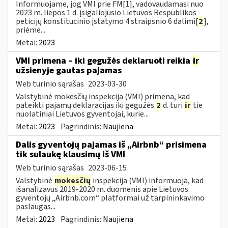
Informuojame, jog VMI prie FM[1], vadovaudamasi nuo
2023 m. liepos 1 d. įsigaliojusio Lietuvos Respublikos
peticijų konstitucinio įstatymo 4 straipsnio 6 dalimi[
2
],
priėmė...
Metai:
2023
VMI primena – iki gegužės deklaruoti reikia
ir
užsienyje gautas pajamas
Web turinio sąrašas
2023-03-30
Valstybinė mokesčių inspekcija (VMI) primena, kad
pateikti pajamų deklaracijas iki gegužės
2
d. turi
ir
tie
nuolatiniai Lietuvos gyventojai, kurie...
Metai:
2023
Pagrindinis:
Naujiena
Dalis gyventojų pajamas iš „Airbnb“ prisimena
tik sulaukę klausimų iš VMI
Web turinio sąrašas
2023-06-15
Valstybinė
mokesčių
inspekcija (VMI) informuoja, kad
išanalizavus 2019-2020 m. duomenis apie Lietuvos
gyventojų „Airbnb.com“ platformai už tarpininkavimo
paslaugas...
Metai:
2023
Pagrindinis:
Naujiena