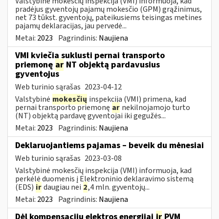
Valstybinė mokesčių inspekcija (VMI) informuoja, kad
pradėjus gyventojų pajamų mokesčio (GPM) grąžinimus,
net 73 tūkst. gyventojų, pateikusiems teisingas metines
pajamų deklaracijas, jau pervedė...
Metai:
2023
Pagrindinis:
Naujiena
VMI kviečia suklusti pernai transporto
priemonę
ar
NT objektą pardavusius
gyventojus
Web turinio sąrašas
2023-04-12
Valstybinė
mokesčių
inspekcija (VMI) primena, kad
pernai transporto priemonę
ar
nekilnojamojo turto
(NT) objektą pardavę gyventojai iki gegužės...
Metai:
2023
Pagrindinis:
Naujiena
Deklaruojantiems pajamas – beveik du mėnesiai
Web turinio sąrašas
2023-03-08
Valstybinė mokesčių inspekcija (VMI) informuoja, kad
perkėlė duomenis į Elektroninio deklaravimo sistemą
(EDS)
ir
daugiau nei
2
,4 mln. gyventojų...
Metai:
2023
Pagrindinis:
Naujiena
Dėl kompensacijų elektros energijai
ir
PVM