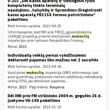
V-255 „Dėl Kasos aparatų
ir
tiesioginio ryšio
kompiuterių tinklo terminalų
naudojimo...taisyklių
ir
Sprendimo išregistruoti
kasos aparatą FR1156 formos patvirtinimo“
pakeitimo
Web turinio sąrašas
2023-04-25
Informuojame, kad VMI prie FM[1], įgyvendindama
i.EKA[
2
] projektą, priėmė Valstybinės
mokesčių
inspekcijos prie Lietuvos Respublikos finansų...
Metai:
2023
Individualią veiklą pernai vykdžiusiems
deklaruoti pajamas liko mažiau nei
2
savaitės
Web turinio sąrašas
2023-04-18
Valstybinė
mokesčių
inspekcija (VMI) informuoja, kad
pusė gyventojų, praėjusiais metais vykdžiusių individualią
veiklą (IDV), jau deklaravo pajamas....
Metai:
2023
Pagrindinis:
Naujiena
Dėl VMI prie FM viršininko 2004 m. gegužės 26 d.
įsakymo VA-106 pakeitimo
Web turinio sąrašas
2023-01-10