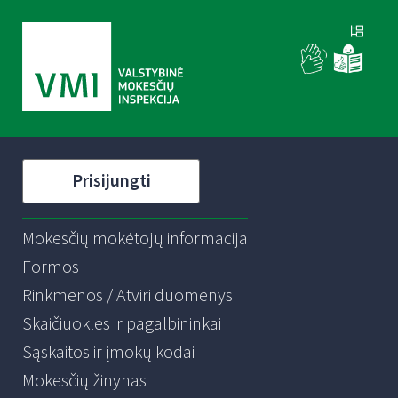
Prisijungti
Mokesčių mokėtojų informacija
Formos
Rinkmenos / Atviri duomenys
Skaičiuoklės ir pagalbininkai
Sąskaitos ir įmokų kodai
Mokesčių žinynas