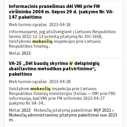
Informacinis pranešimas dėl VMI prie FM
viršininko 2004 m. liepos 29 d. įsakymo Nr. VA-
147 pakeitimo
Web turinio sąrašas
2023-04-26
Informuojame, jog atsižvelgiant į Lietuvos Respublikos
Seimo 2022-12-13 priimtą įstatymą Nr. XIV-1658,
Valstybinės
mokesčių
inspekcijos prie Lietuvos
Respublikos finansų...
Metai:
2023
VA-25 „Dėl baudų skyrimo
ir
delspinigių
skaičiavimo metodikos patvirtinimo“,
pakeitimo
Web turinio sąrašas
2023-04-28
Valstybinė
mokesčių
inspekcija prie Lietuvos
Respublikos finansų ministerijos (toliau ― VMI prie FM)
informuoja, kad VMI prie FM viršininko 2023-04-27
įsakymu Nr. VA-34...
Metai:
2023
Mokesčių įstatymų pakeitimai:
MĮP 2021 »
Mokesčių administravimo įstatymo pakeitimai nuo 2023
m.