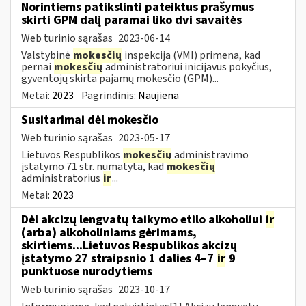
Norintiems patikslinti pateiktus prašymus
skirti GPM dalį paramai liko dvi savaitės
Web turinio sąrašas
2023-06-14
Valstybinė
mokesčių
inspekcija (VMI) primena, kad
pernai
mokesčių
administratoriui inicijavus pokyčius,
gyventojų skirta pajamų mokesčio (GPM)...
Metai:
2023
Pagrindinis:
Naujiena
Susitarimai dėl mokesčio
Web turinio sąrašas
2023-05-17
Lietuvos Respublikos
mokesčių
administravimo
įstatymo 71 str. numatyta, kad
mokesčių
administratorius
ir
...
Metai:
2023
Dėl akcizų lengvatų taikymo etilo alkoholiui
ir
(arba) alkoholiniams gėrimams,
skirtiems...Lietuvos Respublikos akcizų
įstatymo 27 straipsnio 1 dalies 4–7
ir
9
punktuose nurodytiems
Web turinio sąrašas
2023-10-17