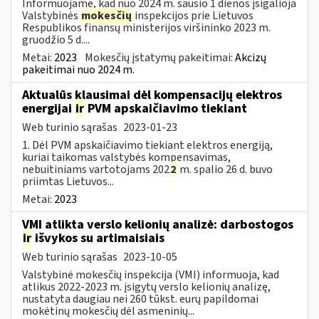
Informuojame, kad nuo 2024 m. sausio 1 dienos įsigalioja
Valstybinės
mokesčių
inspekcijos prie Lietuvos
Respublikos finansų ministerijos viršininko 2023 m.
gruodžio 5 d....
Metai:
2023
Mokesčių įstatymų pakeitimai:
Akcizų
pakeitimai nuo 2024 m.
Aktualūs klausimai dėl kompensacijų elektros
energijai
ir
PVM apskaičiavimo tiekiant
Web turinio sąrašas
2023-01-23
1. Dėl PVM apskaičiavimo tiekiant elektros energiją,
kuriai taikomas valstybės kompensavimas,
nebuitiniams vartotojams 202
2
m. spalio 26 d. buvo
priimtas Lietuvos...
Metai:
2023
VMI atlikta verslo kelionių analizė: darbostogos
ir
išvykos su artimaisiais
Web turinio sąrašas
2023-10-05
Valstybinė mokesčių inspekcija (VMI) informuoja, kad
atlikus 2022-2023 m. įsigytų verslo kelionių analizę,
nustatyta daugiau nei 260 tūkst. eurų papildomai
mokėtinų mokesčių dėl asmeninių...