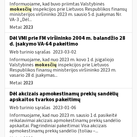
Informuojame, kad buvo priimtas Valstybinės
mokesčių
inspekcijos prie Lietuvos Respublikos finansų
ministerijos viršininko 2023 m. sausio 5 d. įsakymas Nr.
VA-3 „Dėl...
Metai:
2023
Dėl VMI prie FM viršininko 2004 m. balandžio 28
d. įsakymo VA-64 pakeitimo
Web turinio sąrašas
2023-03-02
Informuojame, kad nuo 2023 m. kovo 1 d. įsigaliojo
Valstybinės
mokesčių
inspekcijos prie Lietuvos
Respublikos finansų ministerijos viršininko 2023 m.
vasario 28 d. įsakymas...
Metai:
2023
Dėl akcizais apmokestinamų prekių sandėlių
apskaitos tvarkos pakeitimų
Web turinio sąrašas
2023-01-06
Informuojame, kad nuo 2023 m. sausio 1 d. pasikeitė
reikalavimai akcizais apmokestinamų prekių sandėlio
apskaitai. Pagrindiniai pakeitimai: Visa akcizais
apmokestinamų prekių sandėlio (toliau –...