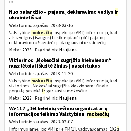
m.
Nuo balandžio – pajamų deklaravimo vedlys
ir
ukrainietiškai
Web turinio sąrašas
2023-03-16
Valstybinė
mokesčių
inspekcija (VMI) informuoja, kad
atsižvelgus į išaugusį besikreipiančių dėl pajamų
deklaravimo užsieniečių – daugiausiai ukrainiečių...
Metai:
2023
Pagrindinis:
Naujiena
Viktorinos „Mokesčiai sugrįžta kiekvienam“
nugalėtojai iškeitė žinias į paspirtukus
Web turinio sąrašas
2023-11-30
Valstybinė
mokesčių
inspekcija (VMI) informuoja, kad
viktorinos „Mokesčiai sugrįžta kiekvienam“ finale
pergalę pasiekė
ir
geriausiai mokesčius...
Metai:
2023
Pagrindinis:
Naujiena
VA-117 „Dėl keleivių vežimo organizatorių
informacijos teikimo Valstybinei
mokesčių
Web turinio sąrašas
2023-02-07
Informuojame, jog VMI prie FM[1], vadovaudamasi 202
2