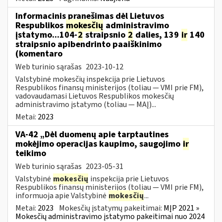
Informacinis pranešimas dėl Lietuvos
Respublikos
mokesčių
administravimo
įstatymo...104-
2
straipsnio
2
dalies, 139
ir
140
straipsnio apibendrinto paaiškinimo
(komentaro
Web turinio sąrašas
2023-10-12
Valstybinė mokesčių inspekcija prie Lietuvos
Respublikos finansų ministerijos (toliau — VMI prie FM),
vadovaudamasi Lietuvos Respublikos mokesčių
administravimo įstatymo (toliau — MAĮ)...
Metai:
2023
VA-42 „Dėl duomenų apie tarptautines
mokėjimo operacijas kaupimo, saugojimo
ir
teikimo
Web turinio sąrašas
2023-05-31
Valstybinė
mokesčių
inspekcija prie Lietuvos
Respublikos finansų ministerijos (toliau ― VMI prie FM),
informuoja apie Valstybinė
mokesčių
...
Metai:
2023
Mokesčių įstatymų pakeitimai:
MĮP 2021 »
Mokesčių administravimo įstatymo pakeitimai nuo 2024