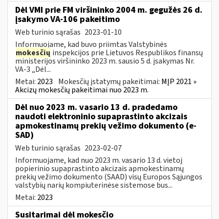
Dėl VMI prie FM viršininko 2004 m. gegužės 26 d.
įsakymo VA-106 pakeitimo
Web turinio sąrašas
2023-01-10
Informuojame, kad buvo priimtas Valstybinės
mokesčių
inspekcijos prie Lietuvos Respublikos finansų
ministerijos viršininko 2023 m. sausio 5 d. įsakymas Nr.
VA-3 „Dėl...
Metai:
2023
Mokesčių įstatymų pakeitimai:
MĮP 2021 »
Akcizų mokesčių pakeitimai nuo 2023 m.
Dėl nuo 2023 m. vasario 13 d. pradedamo
naudoti elektroninio supaprastinto akcizais
apmokestinamų prekių vežimo dokumento (e-
SAD)
Web turinio sąrašas
2023-02-07
Informuojame, kad nuo 2023 m. vasario 13 d. vietoj
popierinio supaprastinto akcizais apmokestinamų
prekių vežimo dokumento (SAAD) visų Europos Sąjungos
valstybių narių kompiuterinėse sistemose bus...
Metai:
2023
Susitarimai dėl mokesčio