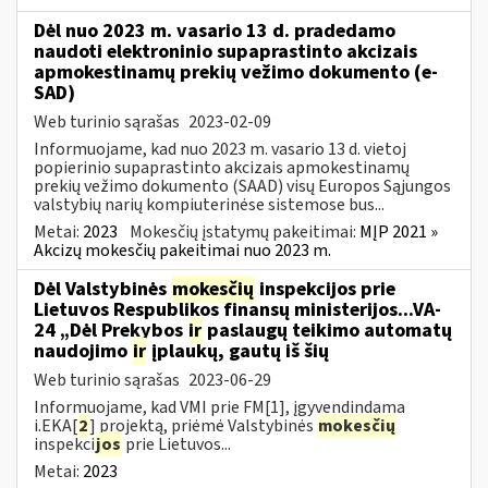
Dėl nuo 2023 m. vasario 13 d. pradedamo
naudoti elektroninio supaprastinto akcizais
apmokestinamų prekių vežimo dokumento (e-
SAD)
Web turinio sąrašas
2023-02-09
Informuojame, kad nuo 2023 m. vasario 13 d. vietoj
popierinio supaprastinto akcizais apmokestinamų
prekių vežimo dokumento (SAAD) visų Europos Sąjungos
valstybių narių kompiuterinėse sistemose bus...
Metai:
2023
Mokesčių įstatymų pakeitimai:
MĮP 2021 »
Akcizų mokesčių pakeitimai nuo 2023 m.
Dėl Valstybinės
mokesčių
inspekcijos prie
Lietuvos Respublikos finansų ministerijos...VA-
24 „Dėl Prekybos
ir
paslaugų teikimo automatų
naudojimo
ir
įplaukų, gautų iš šių
Web turinio sąrašas
2023-06-29
Informuojame, kad VMI prie FM[1], įgyvendindama
i.EKA[
2
] projektą, priėmė Valstybinės
mokesčių
inspekci
jos
prie Lietuvos...
Metai:
2023