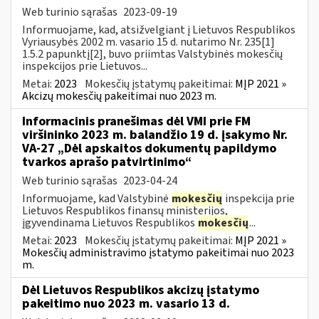
Web turinio sąrašas
2023-09-19
Informuojame, kad, atsižvelgiant į Lietuvos Respublikos
Vyriausybės 2002 m. vasario 15 d. nutarimo Nr. 235[1]
1.5.2 papunktį[2], buvo priimtas Valstybinės mokesčių
inspekcijos prie Lietuvos...
Metai:
2023
Mokesčių įstatymų pakeitimai:
MĮP 2021 »
Akcizų mokesčių pakeitimai nuo 2023 m.
Informacinis pranešimas dėl VMI prie FM
viršininko 2023 m. balandžio 19 d. įsakymo Nr.
VA-27 „Dėl apskaitos dokumentų papildymo
tvarkos aprašo patvirtinimo“
Web turinio sąrašas
2023-04-24
Informuojame, kad Valstybinė
mokesčių
inspekcija prie
Lietuvos Respublikos finansų ministerijos,
įgyvendinama Lietuvos Respublikos
mokesčių
...
Metai:
2023
Mokesčių įstatymų pakeitimai:
MĮP 2021 »
Mokesčių administravimo įstatymo pakeitimai nuo 2023
m.
Dėl Lietuvos Respublikos akcizų įstatymo
pakeitimo nuo 2023 m. vasario 13 d.