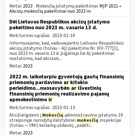
Metai:
2023
Mokesčių įstatymų pakeitimai:
MĮP 2021 »
Akcizų mokesčių pakeitimai nuo 2023 m.
Dėl Lietuvos Respublikos akcizų įstatymo
pakeitimo nuo 2023 m. vasario 13 d.
Web turinio sąrašas
2023-02-10
Informuojame, kad, vadovaujantis Lietuvos Respublikos
akcizų įstatymo (toliau − AĮ) pakeitimu Nr. XIV-777[1],
nuo 2023 m. vasario 13 d. įsigalioja šie AĮ pakeitimai:
nustatoma, kad akcizais...
Metai:
2023
2022 m. laikotarpiu gyventojų gautų finansinių
priemonių pardavimo
ar
kitokio
perleidimo...nuosavybėn
ar
išvestinių
finansinių priemonių realizavimo pajamų
apmokestinimo
ir
Web turinio sąrašas
2023-01-13
Atsižvelgdami į
Mokesčių
administravimo įstatymo 19
straipsnyje nurodytą Valstybinei
mokesčių
inspekcijai
(toliau — VMI) keliamą uždavinį „padėti...
Metai:
2023