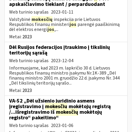
apskaičiavimo tiekiant / perparduodant
Web turinio sąrašas
2023-01-11
Valstybinė
mokesčių
inspekcija prie Lietuvos
Respublikos finansų ministeri
jos
parengė paaiškinimą
dėl elektros energi
jos
,...
Metai:
2023
Dėl Rusijos federacijos įtraukimo į tikslinių
teritorijų sąrašą
Web turinio sąrašas
2023-12-04
Informuojame, kad 2023 m. lapkričio 30 d. Lietuvos
Respublikos finansų ministro įsakymu Nr.1K-389 „Dėl
finansų ministro 2001 m. gruodžio 22 d. įsakymo Nr. 344
„Dėl tikslinių teritorijų sąrašo...
Metai:
2023
VA-52 „Dėl užsienio juridinio asmens
įregistravimo į
mokesčių
mokėtojų registrą
/...išregistravimo iš
mokesčių
mokėtojų
registro“ pakeitimo“
Web turinio sąrašas
2023-01-06