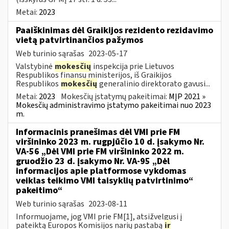
Metai:
2023
Paaiškinimas dėl Graikijos rezidento rezidavimo
vietą patvirtinančios pažymos
Web turinio sąrašas
2023-05-17
Valstybinė
mokesčių
inspekcija prie Lietuvos
Respublikos finansų ministerijos, iš Graikijos
Respublikos
mokesčių
generalinio direktorato gavusi...
Metai:
2023
Mokesčių įstatymų pakeitimai:
MĮP 2021 »
Mokesčių administravimo įstatymo pakeitimai nuo 2023
m.
Informacinis pranešimas dėl VMI prie FM
viršininko 2023 m. rugpjūčio 10 d. įsakymo Nr.
VA-56 „Dėl VMI prie FM viršininko 2022 m.
gruodžio 23 d. įsakymo Nr. VA-95 „Dėl
informacijos apie platformose vykdomas
veiklas teikimo VMI taisyklių patvirtinimo“
pakeitimo“
Web turinio sąrašas
2023-08-11
Informuojame, jog VMI prie FM[1], atsižvelgusi į
pateiktą Europos Komisijos narių pastabą
ir