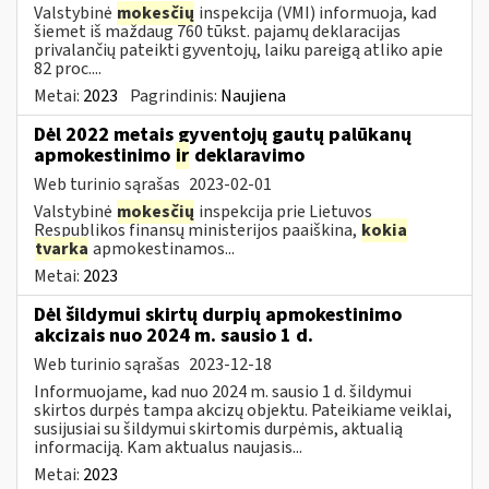
Valstybinė
mokesčių
inspekcija (VMI) informuoja, kad
šiemet iš maždaug 760 tūkst. pajamų deklaracijas
privalančių pateikti gyventojų, laiku pareigą atliko apie
82 proc....
Metai:
2023
Pagrindinis:
Naujiena
Dėl 2022 metais gyventojų gautų palūkanų
apmokestinimo
ir
deklaravimo
Web turinio sąrašas
2023-02-01
Valstybinė
mokesčių
inspekcija prie Lietuvos
Respublikos finansų ministerijos paaiškina,
kokia
tvarka
apmokestinamos...
Metai:
2023
Dėl šildymui skirtų durpių apmokestinimo
akcizais nuo 2024 m. sausio 1 d.
Web turinio sąrašas
2023-12-18
Informuojame, kad nuo 2024 m. sausio 1 d. šildymui
skirtos durpės tampa akcizų objektu. Pateikiame veiklai,
susijusiai su šildymui skirtomis durpėmis, aktualią
informaciją. Kam aktualus naujasis...
Metai:
2023