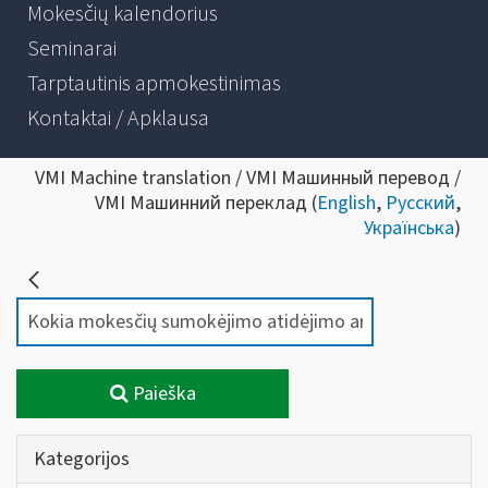
Mokesčių kalendorius
Seminarai
Tarptautinis apmokestinimas
Kontaktai / Apklausa
VMI Machine translation / VMI Машинный перевод /
VMI Машинний переклад (
English
,
Русский
,
Українська
)
Paieška
Kategorijos