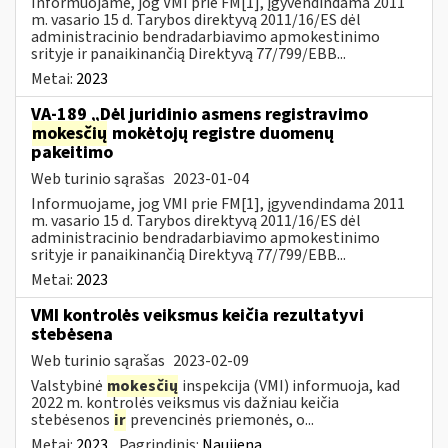
Informuojame, jog VMI prie FM[1], įgyvendindama 2011
m. vasario 15 d. Tarybos direktyvą 2011/16/ES dėl
administracinio bendradarbiavimo apmokestinimo
srityje ir panaikinančią Direktyvą 77/799/EBB...
Metai:
2023
VA-189 „Dėl juridinio asmens registravimo
mokesčių
mokėtojų registre duomenų
pakeitimo
Web turinio sąrašas
2023-01-04
Informuojame, jog VMI prie FM[1], įgyvendindama 2011
m. vasario 15 d. Tarybos direktyvą 2011/16/ES dėl
administracinio bendradarbiavimo apmokestinimo
srityje ir panaikinančią Direktyvą 77/799/EBB...
Metai:
2023
VMI kontrolės veiksmus keičia rezultatyvi
stebėsena
Web turinio sąrašas
2023-02-09
Valstybinė
mokesčių
inspekcija (VMI) informuoja, kad
2022 m. kontrolės veiksmus vis dažniau keičia
stebėsenos
ir
prevencinės priemonės, o...
Metai:
2023
Pagrindinis:
Naujiena