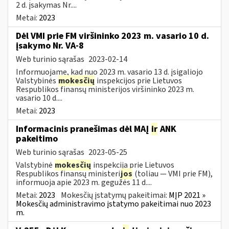
2 d. įsakymas Nr....
Metai:
2023
Dėl VMI prie FM viršininko 2023 m. vasario 10 d.
įsakymo Nr. VA-8
Web turinio sąrašas
2023-02-14
Informuojame, kad nuo 2023 m. vasario 13 d. įsigaliojo
Valstybinės
mokesčių
inspekcijos prie Lietuvos
Respublikos finansų ministerijos viršininko 2023 m.
vasario 10 d....
Metai:
2023
Informacinis pranešimas dėl MAĮ
ir
ANK
pakeitimo
Web turinio sąrašas
2023-05-25
Valstybinė
mokesčių
inspekcija prie Lietuvos
Respublikos finansų ministeri
jos
(toliau — VMI prie FM),
informuoja apie 2023 m. gegužės 11 d....
Metai:
2023
Mokesčių įstatymų pakeitimai:
MĮP 2021 »
Mokesčių administravimo įstatymo pakeitimai nuo 2023
m.