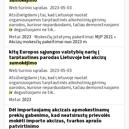
sumokėjimo
Web turinio sąrašas
2023-05-03
Atsižvelgdami į tai, kad Lietuvoje nuolat
organizuojamos tarptautinės alkoholinių gėrimų
parodos, kuriose neparduodami, tačiau demonstruojami
ir
degustuojami ne tik...
Metai:
2023
Mokesčių įstatymų pakeitimai:
MĮP 2021 »
Akcizų mokesčių pakeitimai nuo 2023 m.
kitų Europos sąjungos valstybių narių į
tarptautines parodas Lietuvoje bei akcizų
sumokėjimo
Web turinio sąrašas
2023-05-03
Atsižvelgdami į tai, kad Lietuvoje nuolat
organizuojamos tarptautinės alkoholinių gėrimų
parodos, kuriose neparduodami, tačiau demonstruojami
ir
degustuojami ne tik...
Metai:
2023
Dėl importuojamų akcizais apmokestinamų
prekių gabenimo, kad neatsirastų prievolės
mokėti importo akcizus, tvarkos aprašo
patvirtinimo