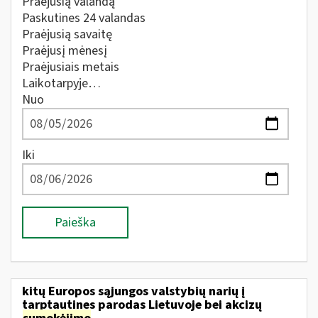
Praėjusią valandą
Paskutines 24 valandas
Praėjusią savaitę
Praėjusį mėnesį
Praėjusiais metais
Laikotarpyje…
Nuo
Iki
Paieška
kitų Europos sąjungos valstybių narių į
tarptautines parodas Lietuvoje bei akcizų