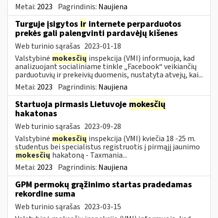
Metai:
2023
Pagrindinis:
Naujiena
Turguje įsigytos
ir
internete perparduotos
prekės gali palengvinti pardavėjų kišenes
Web turinio sąrašas
2023-01-18
Valstybinė
mokesčių
inspekcija (VMI) informuoja, kad
analizuojant socialiniame tinkle „Facebook“ veikiančių
parduotuvių ir prekeivių duomenis, nustatyta atvejų, kai...
Metai:
2023
Pagrindinis:
Naujiena
Startuoja pirmasis Lietuvoje
mokesčių
hakatonas
Web turinio sąrašas
2023-09-28
Valstybinė
mokesčių
inspekcija (VMI) kviečia 18 -25 m.
studentus bei specialistus registruotis į pirmąjį jaunimo
mokesčių
hakatoną - Taxmania...
Metai:
2023
Pagrindinis:
Naujiena
GPM permokų grąžinimo startas pradedamas
rekordine suma
Web turinio sąrašas
2023-03-15