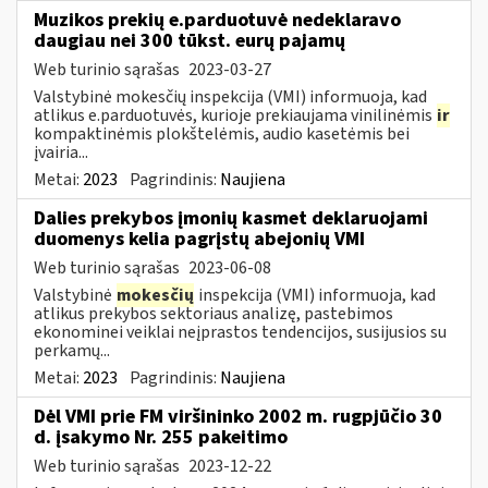
Muzikos prekių e.parduotuvė nedeklaravo
daugiau nei 300 tūkst. eurų pajamų
Web turinio sąrašas
2023-03-27
Valstybinė mokesčių inspekcija (VMI) informuoja, kad
atlikus e.parduotuvės, kurioje prekiaujama vinilinėmis
ir
kompaktinėmis plokštelėmis, audio kasetėmis bei
įvairia...
Metai:
2023
Pagrindinis:
Naujiena
Dalies prekybos įmonių kasmet deklaruojami
duomenys kelia pagrįstų abejonių VMI
Web turinio sąrašas
2023-06-08
Valstybinė
mokesčių
inspekcija (VMI) informuoja, kad
atlikus prekybos sektoriaus analizę, pastebimos
ekonominei veiklai neįprastos tendencijos, susijusios su
perkamų...
Metai:
2023
Pagrindinis:
Naujiena
Dėl VMI prie FM viršininko 2002 m. rugpjūčio 30
d. įsakymo Nr. 255 pakeitimo
Web turinio sąrašas
2023-12-22