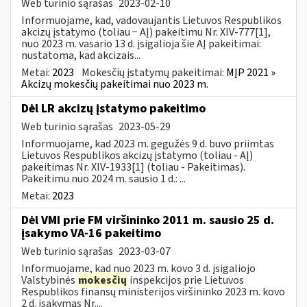
Web turinio sąrašas
2023-02-10
Informuojame, kad, vadovaujantis Lietuvos Respublikos
akcizų įstatymo (toliau − AĮ) pakeitimu Nr. XIV-777[1],
nuo 2023 m. vasario 13 d. įsigalioja šie AĮ pakeitimai:
nustatoma, kad akcizais...
Metai:
2023
Mokesčių įstatymų pakeitimai:
MĮP 2021 »
Akcizų mokesčių pakeitimai nuo 2023 m.
Dėl LR akcizų įstatymo pakeitimo
Web turinio sąrašas
2023-05-29
Informuojame, kad 2023 m. gegužės 9 d. buvo priimtas
Lietuvos Respublikos akcizų įstatymo (toliau - AĮ)
pakeitimas Nr. XIV-1933[1] (toliau - Pakeitimas).
Pakeitimu nuo 2024 m. sausio 1 d.: ...
Metai:
2023
Dėl VMI prie FM viršininko 2011 m. sausio 25 d.
įsakymo VA-16 pakeitimo
Web turinio sąrašas
2023-03-07
Informuojame, kad nuo 2023 m. kovo 3 d. įsigaliojo
Valstybinės
mokesčių
inspekcijos prie Lietuvos
Respublikos finansų ministerijos viršininko 2023 m. kovo
2 d. įsakymas Nr....