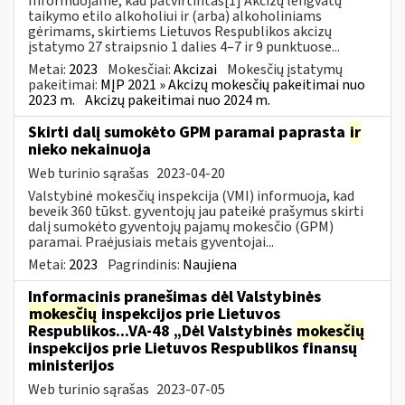
Informuojame, kad patvirtintas[1] Akcizų lengvatų
taikymo etilo alkoholiui ir (arba) alkoholiniams
gėrimams, skirtiems Lietuvos Respublikos akcizų
įstatymo 27 straipsnio 1 dalies 4–7 ir 9 punktuose...
Metai:
2023
Mokesčiai:
Akcizai
Mokesčių įstatymų
pakeitimai:
MĮP 2021 » Akcizų mokesčių pakeitimai nuo
2023 m.
Akcizų pakeitimai nuo 2024 m.
Skirti dalį sumokėto GPM paramai paprasta
ir
nieko nekainuoja
Web turinio sąrašas
2023-04-20
Valstybinė mokesčių inspekcija (VMI) informuoja, kad
beveik 360 tūkst. gyventojų jau pateikė prašymus skirti
dalį sumokėto gyventojų pajamų mokesčio (GPM)
paramai. Praėjusiais metais gyventojai...
Metai:
2023
Pagrindinis:
Naujiena
Informacinis pranešimas dėl Valstybinės
mokesčių
inspekcijos prie Lietuvos
Respublikos...VA-48 „Dėl Valstybinės
mokesčių
inspekcijos prie Lietuvos Respublikos finansų
ministerijos
Web turinio sąrašas
2023-07-05