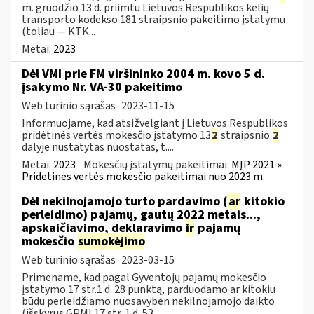
m. gruodžio 13 d. priimtu Lietuvos Respublikos kelių
transporto kodekso 181 straipsnio pakeitimo įstatymu
(toliau — KTK...
Metai:
2023
Dėl VMI prie FM viršininko 2004 m. kovo 5 d.
įsakymo Nr. VA-30 pakeitimo
Web turinio sąrašas
2023-11-15
Informuojame, kad atsižvelgiant į Lietuvos Respublikos
pridėtinės vertės mokesčio įstatymo 13
2
straipsnio
2
dalyje nustatytas nuostatas, t....
Metai:
2023
Mokesčių įstatymų pakeitimai:
MĮP 2021 »
Pridetinės vertės mokesčio pakeitimai nuo 2023 m.
Dėl nekilnojamojo turto pardavimo (
ar
kitokio
perleidimo) pajamų, gautų 2022 metais...,
apskaičiavimo, deklaravimo
ir
pajamų
mokesčio
sumokėjimo
Web turinio sąrašas
2023-03-15
Primename, kad pagal Gyventojų pajamų mokesčio
įstatymo 17 str.1 d. 28 punktą, parduodamo ar kitokiu
būdu perleidžiamo nuosavybėn nekilnojamojo daikto
(išskyrus GPMĮ 17 str. 1 d. 53...