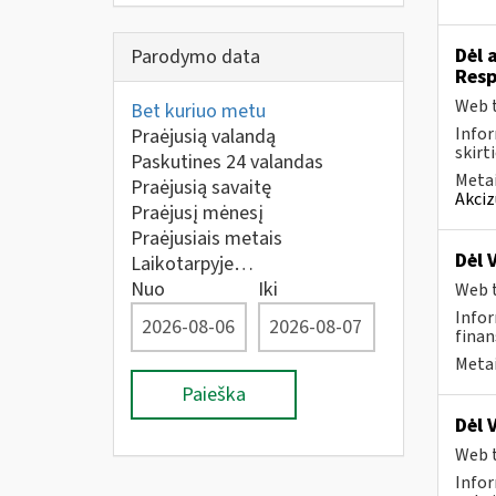
Dėl 
Parodymo data
Resp
Web t
Bet kuriuo metu
Infor
Praėjusią valandą
skirt
Paskutines 24 valandas
Metai
Praėjusią savaitę
Akciz
Praėjusį mėnesį
Praėjusiais metais
Dėl 
Laikotarpyje…
Nuo
Iki
Web t
Infor
finan
Metai
Paieška
Dėl 
Web t
Infor