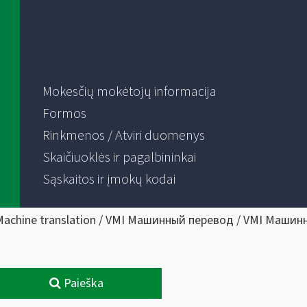
Mokesčių mokėtojų informacija
Formos
Rinkmenos / Atviri duomenys
Skaičiuoklės ir pagalbininkai
Sąskaitos ir įmokų kodai
Machine translation / VMI Машинный перевод / VMI Машин
Paieška