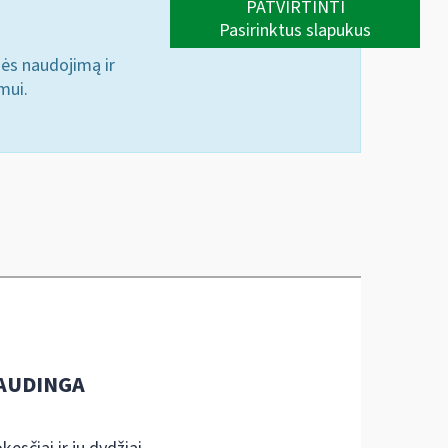
PATVIRTINTI
Pasirinktus slapukus
nės naudojimą ir
mui.
AUDINGA