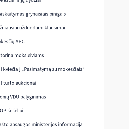
kesčiai ir jų dydžiai
siskaitymas grynaisiais pinigais
žniausiai užduodami klausimai
kesčių ABC
ktorina moksleiviams
I kviečia į „Pasimatymą su mokesčiais“
I turto aukcionai
onių VDU palyginimas
OP šešėliui
ašto apsaugos ministerijos informacija