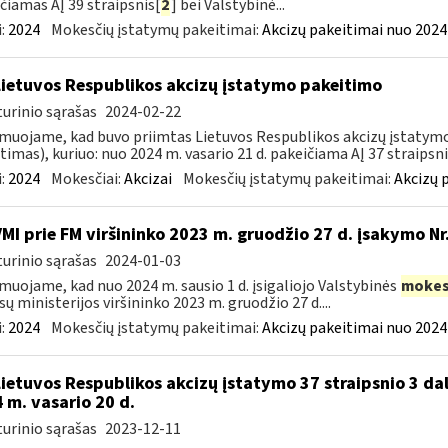
čiamas AĮ 39 straipsnis[
2
] bei Valstybinė...
:
2024
Mokesčių įstatymų pakeitimai:
Akcizų pakeitimai nuo 2024
Lietuvos Respublikos akcizų įstatymo pakeitimo
urinio sąrašas
2024-02-22
muojame, kad buvo priimtas Lietuvos Respublikos akcizų įstatymo (
timas), kuriuo: nuo 2024 m. vasario 21 d. pakeičiama AĮ 37 straipsnio
:
2024
Mokesčiai:
Akcizai
Mokesčių įstatymų pakeitimai:
Akcizų 
VMI prie FM viršininko 2023 m. gruodžio 27 d. įsakymo Nr.
urinio sąrašas
2024-01-03
muojame, kad nuo 2024 m. sausio 1 d. įsigaliojo Valstybinės
mokes
sų ministerijos viršininko 2023 m. gruodžio 27 d....
:
2024
Mokesčių įstatymų pakeitimai:
Akcizų pakeitimai nuo 2024
Lietuvos Respublikos akcizų įstatymo 37 straipsnio 3 dal
 m. vasario 20 d.
urinio sąrašas
2023-12-11