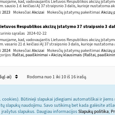
muojame, kad, vadovaujantis Lietuvos Respublikos akcizų įstatymo 
m. sausio 1 d. keičiasi AĮ 37 straipsnio 3 dalis, kurioje nustatoma akc
:
2023
Mokesčiai:
Akcizai
Mokesčių įstatymų pakeitimai:
Akcizų 
Lietuvos Respublikos akcizų įstatymo 37 straipsnio 3 da
urinio sąrašas
2024-02-22
muojame, kad, vadovaujantis Lietuvos Respublikos akcizų įstatymo 
m. vasario 21 d. keičiasi AĮ 37 straipsnio 3 dalis, kurioje nustatoma a
:
2024
Mokesčiai:
Akcizai
Mokesčių įstatymų pakeitimai:
Akcizų 
orijos:
Raštai, paaiškinimai » Akcizų klausimais (Raštai, paaiškini
šų(-ai)
Rodoma nuo 1 iki 10 iš 16 irašų.
. cookies). Būtinieji slapukai įdiegiami automatiškai ir jiems
u kitų slapukų naudojimu. Savo sutikimą bet kada galėsite atš
i įrašytus slapukus. Daugiau informacijos
Slapukų politika
;
Pr