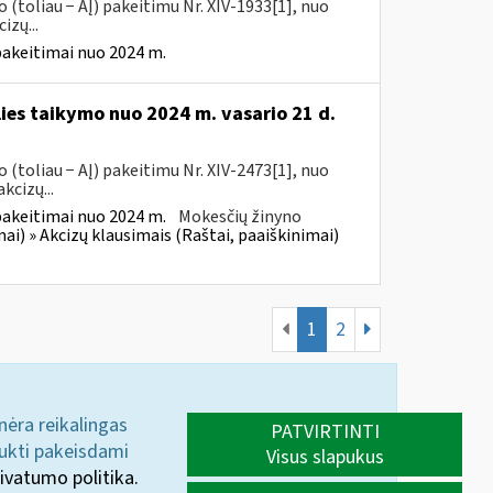
(toliau − AĮ) pakeitimu Nr. XIV-1933[1], nuo
izų...
pakeitimai nuo 2024 m.
lies taikymo nuo 2024 m. vasario 21 d.
(toliau − AĮ) pakeitimu Nr. XIV-2473[1], nuo
kcizų...
pakeitimai nuo 2024 m.
Mokesčių žinyno
mai) » Akcizų klausimais (Raštai, paaiškinimai)
1
2
 nėra reikalingas
PATVIRTINTI
aukti pakeisdami
Visus slapukus
ivatumo politika.