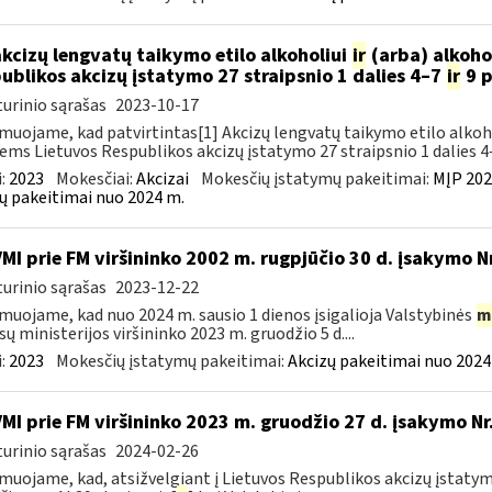
akcizų lengvatų taikymo etilo alkoholiui
ir
(arba) alkoho
ublikos akcizų įstatymo 27 straipsnio 1 dalies 4–7
ir
9 p
urinio sąrašas
2023-10-17
muojame, kad patvirtintas[1] Akcizų lengvatų taikymo etilo alkoh
iems Lietuvos Respublikos akcizų įstatymo 27 straipsnio 1 dalies 4–
:
2023
Mokesčiai:
Akcizai
Mokesčių įstatymų pakeitimai:
MĮP 202
ų pakeitimai nuo 2024 m.
VMI prie FM viršininko 2002 m. rugpjūčio 30 d. įsakymo N
urinio sąrašas
2023-12-22
muojame, kad nuo 2024 m. sausio 1 dienos įsigalioja Valstybinės
m
sų ministerijos viršininko 2023 m. gruodžio 5 d....
:
2023
Mokesčių įstatymų pakeitimai:
Akcizų pakeitimai nuo 2024
VMI prie FM viršininko 2023 m. gruodžio 27 d. įsakymo Nr
urinio sąrašas
2024-02-26
muojame, kad, atsižvelgiant į Lietuvos Respublikos akcizų įstatymo