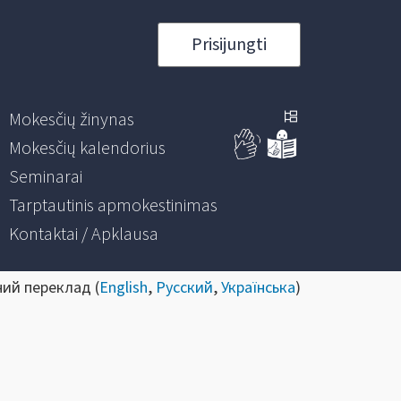
Prisijungti
Mokesčių žinynas
Mokesčių kalendorius
Seminarai
Tarptautinis apmokestinimas
Kontaktai / Apklausa
ний переклад (
English
,
Русский
,
Українська
)