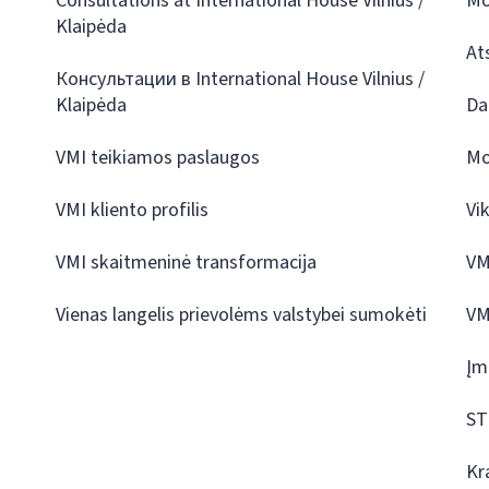
Consultations at International House Vilnius /
Mo
Klaipėda
At
Консультации в International House Vilnius /
Klaipėda
Da
VMI teikiamos paslaugos
Mo
VMI kliento profilis
Vi
VMI skaitmeninė transformacija
VM
Vienas langelis prievolėms valstybei sumokėti
VM
Įm
ST
Kr