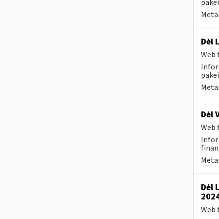
pakei
Metai
Dėl 
Web t
Infor
pakei
Metai
Dėl 
Web t
Infor
finan
Metai
Dėl 
2024
Web t