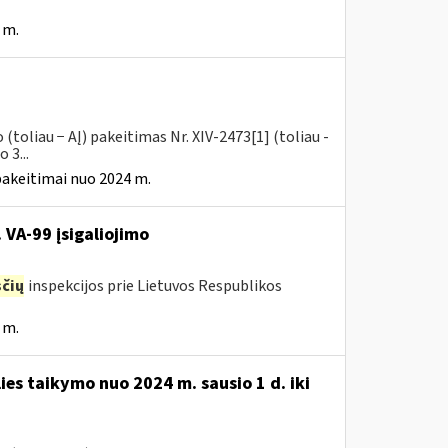
 m.
toliau − AĮ) pakeitimas Nr. XIV-2473[1] (toliau -
 3...
pakeitimai nuo 2024 m.
 VA-99 įsigaliojimo
čių
inspekcijos prie Lietuvos Respublikos
 m.
ies taikymo nuo 2024 m. sausio 1 d. iki