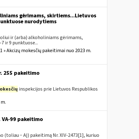
liniams gėrimams, skirtiems...Lietuvos
unktuose nurodytiems
oliui ir (arba) alkoholiniams gėrimams,
7 ir 9 punktuose...
1 » Akcizų mokesčių pakeitimai nuo 2023 m.
r. 255 pakeitimo
okesčių
inspekcijos prie Lietuvos Respublikos
 m.
. VA-99 pakeitimo
 (toliau − AĮ) pakeitimą Nr. XIV-2473[1], kuriuo