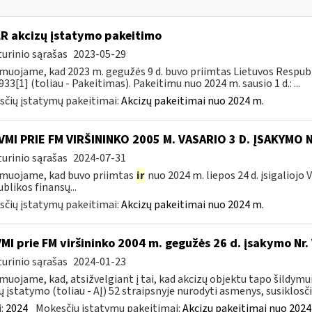
LR akcizų įstatymo pakeitimo
urinio sąrašas
2023-05-29
muojame, kad 2023 m. gegužės 9 d. buvo priimtas Lietuvos Respubli
933[1] (toliau - Pakeitimas). Pakeitimu nuo 2024 m. sausio 1 d.: ...
čių įstatymų pakeitimai:
Akcizų pakeitimai nuo 2024 m.
VMI PRIE FM VIRŠININKO 2005 M. VASARIO 3 D. ĮSAKYMO 
urinio sąrašas
2024-07-31
muojame, kad buvo priimtas
ir
nuo 2024 m. liepos 24 d. įsigaliojo
blikos finansų...
čių įstatymų pakeitimai:
Akcizų pakeitimai nuo 2024 m.
VMI prie FM viršininko 2004 m. gegužės 26 d. įsakymo Nr
urinio sąrašas
2024-01-23
muojame, kad, atsižvelgiant į tai, kad akcizų objektu tapo šildymu
ų įstatymo (toliau - AĮ) 52 straipsnyje nurodyti asmenys, susiklosčiu
:
2024
Mokesčių įstatymų pakeitimai:
Akcizų pakeitimai nuo 2024