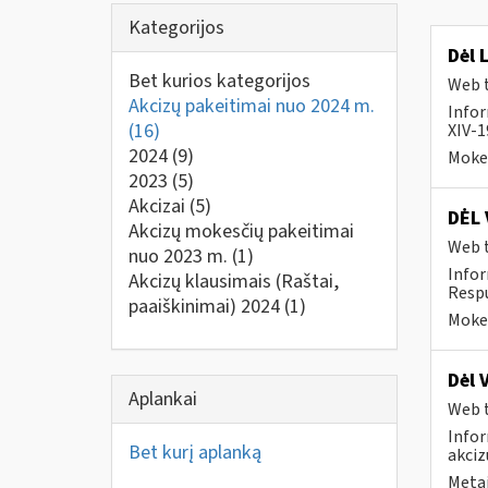
Kategorijos
Dėl 
Bet kurios kategorijos
Web t
Akcizų pakeitimai nuo 2024 m.
Infor
(16)
XIV-1
2024
(9)
Mokes
2023
(5)
Akcizai
(5)
DĖL 
Akcizų mokesčių pakeitimai
Web t
nuo 2023 m.
(1)
Infor
Akcizų klausimais (Raštai,
Respu
paaiškinimai) 2024
(1)
Mokes
Dėl 
Aplankai
Web t
Infor
Bet kurį aplanką
akciz
Metai