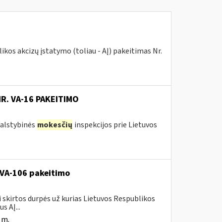
kos akcizų įstatymo (toliau - AĮ) pakeitimas Nr.
NR. VA-16 PAKEITIMO
 Valstybinės
mokesčių
inspekcijos prie Lietuvos
. VA-106 pakeitimo
i skirtos durpės už kurias Lietuvos Respublikos
s AĮ...
 m.