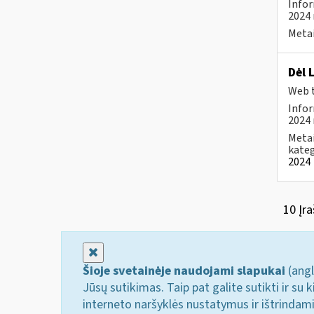
Infor
2024 
Metai
Dėl 
Web t
Infor
2024 
Metai
kateg
2024
10 Įra
Uždaryti
Šioje svetainėje naudojami slapukai
(angl
Jūsų sutikimas. Taip pat galite sutikti ir s
interneto naršyklės nustatymus ir ištrindam