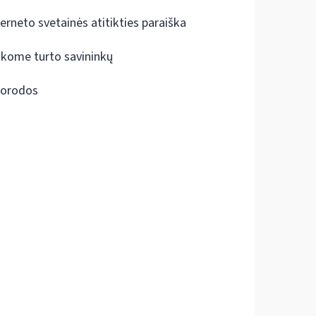
terneto svetainės atitikties paraiška
škome turto savininkų
orodos