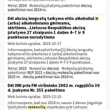
Metai:
2024
Mokesčių įstatymų pakeitimai:
Akcizų
pakeitimai nuo 2024 m.
Dėl akcizų lengvatų taikymo etilo alkoholiui
ir
(arba) alkoholiniams gėrimams,
skirtiems...Lietuvos Respublikos akcizų
įstatymo 27 straipsnio 1 dalies 4–7
ir
9
punktuose nurodytiems
Web turinio sąrašas
2023-10-17
Informuojame, kad patvirtintas[1] Akcizų lengvatų
taikymo etilo alkoholiui ir (arba) alkoholiniams
gėrimams, skirtiems Lietuvos Respublikos akcizų
įstatymo 27 straipsnio 1 dalies 4–7 ir 9 punktuose...
Metai:
2023
Mokesčiai:
Akcizai
Mokesčių įstatymų
pakeitimai:
MĮP 2021 » Akcizų mokesčių pakeitimai nuo
2023 m.
Akcizų pakeitimai nuo 2024 m.
Dėl VMI prie FM viršininko 2002 m. rugpjūčio 30
d. įsakymo Nr. 255 pakeitimo
Web turinio sąrašas
2023-12-22
Informuojame, kad nuo 2024 m. sausio 1 dienos įsigalioja
Valstybinės
mokesčių
inspekcijos prie Lietuvos