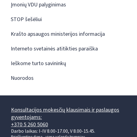
Įmonių VDU palyginimas
STOP šešėliui
Krašto apsaugos ministerijos informacija
Interneto svetainės atitikties paraiška
Ieškome turto savininkų
Nuorodos
Konsultacijos mokesčių klausimais ir paslaugos
gyventojams:
+370 5 260 5060
Darbo laikas: I-IV 8.00-17.00, V 8.00-15.45.