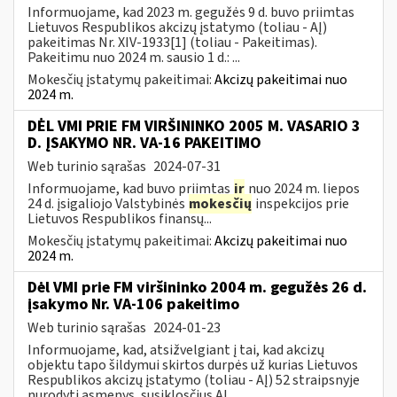
Informuojame, kad 2023 m. gegužės 9 d. buvo priimtas
Lietuvos Respublikos akcizų įstatymo (toliau - AĮ)
pakeitimas Nr. XIV-1933[1] (toliau - Pakeitimas).
Pakeitimu nuo 2024 m. sausio 1 d.: ...
Mokesčių įstatymų pakeitimai:
Akcizų pakeitimai nuo
2024 m.
DĖL VMI PRIE FM VIRŠININKO 2005 M. VASARIO 3
D. ĮSAKYMO NR. VA-16 PAKEITIMO
Web turinio sąrašas
2024-07-31
Informuojame, kad buvo priimtas
ir
nuo 2024 m. liepos
24 d. įsigaliojo Valstybinės
mokesčių
inspekcijos prie
Lietuvos Respublikos finansų...
Mokesčių įstatymų pakeitimai:
Akcizų pakeitimai nuo
2024 m.
Dėl VMI prie FM viršininko 2004 m. gegužės 26 d.
įsakymo Nr. VA-106 pakeitimo
Web turinio sąrašas
2024-01-23
Informuojame, kad, atsižvelgiant į tai, kad akcizų
objektu tapo šildymui skirtos durpės už kurias Lietuvos
Respublikos akcizų įstatymo (toliau - AĮ) 52 straipsnyje
nurodyti asmenys, susiklosčius AĮ...