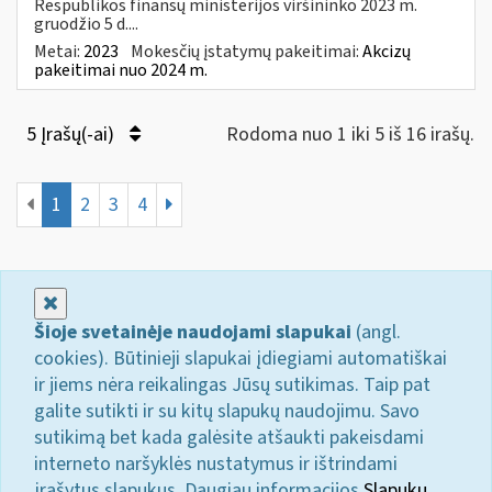
Respublikos finansų ministerijos viršininko 2023 m.
gruodžio 5 d....
Metai:
2023
Mokesčių įstatymų pakeitimai:
Akcizų
pakeitimai nuo 2024 m.
5 Įrašų(-ai)
Rodoma nuo 1 iki 5 iš 16 irašų.
1
2
3
4
Uždaryti
Šioje svetainėje naudojami slapukai
(angl.
cookies). Būtinieji slapukai įdiegiami automatiškai
ir jiems nėra reikalingas Jūsų sutikimas. Taip pat
galite sutikti ir su kitų slapukų naudojimu. Savo
sutikimą bet kada galėsite atšaukti pakeisdami
interneto naršyklės nustatymus ir ištrindami
įrašytus slapukus. Daugiau informacijos
Slapukų