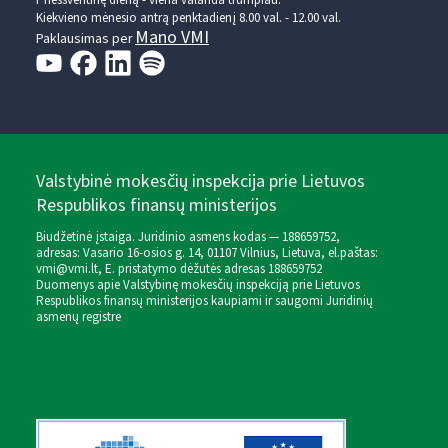
Prieššventinę dieną - viena valanda trumpiau.
Kiekvieno mėnesio antrą penktadienį 8.00 val. - 12.00 val.
Mano VMI
Paklausimas per
Valstybinė mokesčių inspekcija prie Lietuvos
Respublikos finansų ministerijos
Biudžetinė įstaiga. Juridinio asmens kodas — 188659752,
adresas: Vasario 16-osios g. 14, 01107 Vilnius, Lietuva, el.paštas:
vmi@vmi.lt
, E. pristatymo dėžutės adresas 188659752
Duomenys apie Valstybinę mokesčių inspekciją prie Lietuvos
Respublikos finansų ministerijos kaupiami ir saugomi Juridinių
asmenų registre