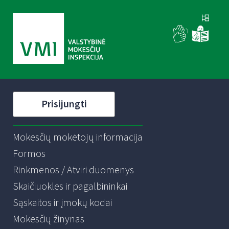
Prisijungti
Mokesčių mokėtojų informacija
Formos
Rinkmenos / Atviri duomenys
Skaičiuoklės ir pagalbininkai
Sąskaitos ir įmokų kodai
Mokesčių žinynas