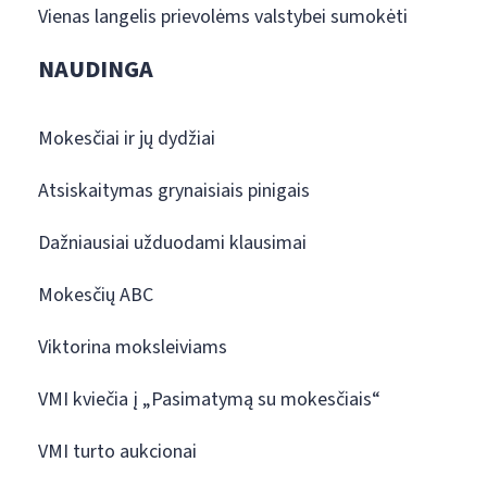
Vienas langelis prievolėms valstybei sumokėti
NAUDINGA
Mokesčiai ir jų dydžiai
Atsiskaitymas grynaisiais pinigais
Dažniausiai užduodami klausimai
Mokesčių ABC
Viktorina moksleiviams
VMI kviečia į „Pasimatymą su mokesčiais“
VMI turto aukcionai