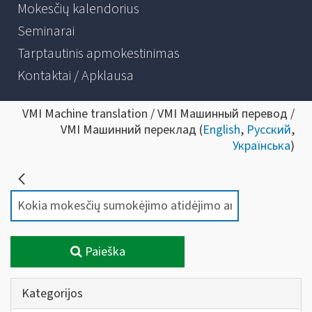
Mokesčių kalendorius
Seminarai
Tarptautinis apmokestinimas
Kontaktai / Apklausa
VMI Machine translation / VMI Машинный перевод /
VMI Машинний переклад (
English
,
Русский
,
Українська
)
Paieška
Kategorijos