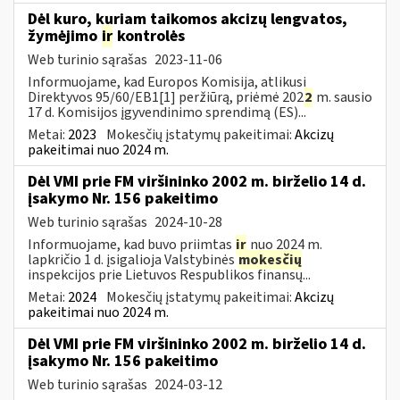
Dėl kuro, kuriam taikomos akcizų lengvatos,
žymėjimo
ir
kontrolės
Web turinio sąrašas
2023-11-06
Informuojame, kad Europos Komisija, atlikusi
Direktyvos 95/60/EB1[1] peržiūrą, priėmė 202
2
m. sausio
17 d. Komisijos įgyvendinimo sprendimą (ES)...
Metai:
2023
Mokesčių įstatymų pakeitimai:
Akcizų
pakeitimai nuo 2024 m.
Dėl VMI prie FM viršininko 2002 m. birželio 14 d.
įsakymo Nr. 156 pakeitimo
Web turinio sąrašas
2024-10-28
Informuojame, kad buvo priimtas
ir
nuo 2024 m.
lapkričio 1 d. įsigalioja Valstybinės
mokesčių
inspekcijos prie Lietuvos Respublikos finansų...
Metai:
2024
Mokesčių įstatymų pakeitimai:
Akcizų
pakeitimai nuo 2024 m.
Dėl VMI prie FM viršininko 2002 m. birželio 14 d.
įsakymo Nr. 156 pakeitimo
Web turinio sąrašas
2024-03-12