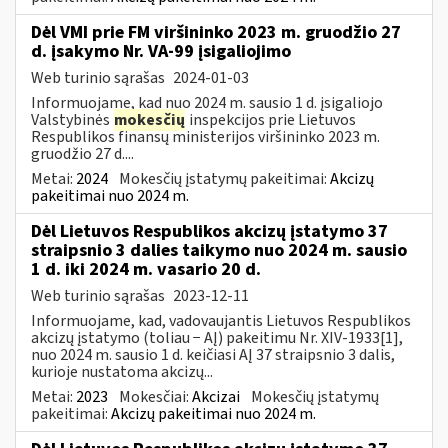
Dėl VMI prie FM viršininko 2023 m. gruodžio 27
d. įsakymo Nr. VA-99 įsigaliojimo
Web turinio sąrašas
2024-01-03
Informuojame, kad nuo 2024 m. sausio 1 d. įsigaliojo
Valstybinės
mokesčių
inspekcijos prie Lietuvos
Respublikos finansų ministerijos viršininko 2023 m.
gruodžio 27 d....
Metai:
2024
Mokesčių įstatymų pakeitimai:
Akcizų
pakeitimai nuo 2024 m.
Dėl Lietuvos Respublikos akcizų įstatymo 37
straipsnio 3 dalies taikymo nuo 2024 m. sausio
1 d. iki 2024 m. vasario 20 d.
Web turinio sąrašas
2023-12-11
Informuojame, kad, vadovaujantis Lietuvos Respublikos
akcizų įstatymo (toliau − AĮ) pakeitimu Nr. XIV-1933[1],
nuo 2024 m. sausio 1 d. keičiasi AĮ 37 straipsnio 3 dalis,
kurioje nustatoma akcizų...
Metai:
2023
Mokesčiai:
Akcizai
Mokesčių įstatymų
pakeitimai:
Akcizų pakeitimai nuo 2024 m.