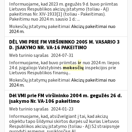
Informuojame, kad 2023 m. gegužės 9 d. buvo priimtas
Lietuvos Respublikos akcizų įstatymo (toliau - AĮ)
pakeitimas Nr. XIV-1933[1] (toliau - Pakeitimas).
Pakeitimu nuo 2024 m. sausio 1 d.: ...
Mokesčių įstatymų pakeitimai:
Akcizų pakeitimai nuo
2024 m.
DĖL VMI PRIE FM VIRŠININKO 2005 M. VASARIO 3
D. ĮSAKYMO NR. VA-16 PAKEITIMO
Web turinio sąrašas
2024-07-31
Informuojame, kad buvo priimtas
ir
nuo 2024 m. liepos
24 d. įsigaliojo Valstybinės
mokesčių
inspekcijos prie
Lietuvos Respublikos finansų...
Mokesčių įstatymų pakeitimai:
Akcizų pakeitimai nuo
2024 m.
Dėl VMI prie FM viršininko 2004 m. gegužės 26 d.
įsakymo Nr. VA-106 pakeitimo
Web turinio sąrašas
2024-01-23
Informuojame, kad, atsižvelgiant į tai, kad akcizų
objektu tapo šildymui skirtos durpės už kurias Lietuvos
Respublikos akcizų įstatymo (toliau - AĮ) 52 straipsnyje
nurodyti asmenys, susiklosčius AĮ...