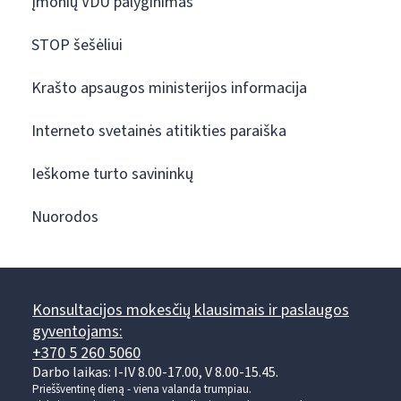
Įmonių VDU palyginimas
STOP šešėliui
Krašto apsaugos ministerijos informacija
Interneto svetainės atitikties paraiška
Ieškome turto savininkų
Nuorodos
Konsultacijos mokesčių klausimais ir paslaugos
gyventojams:
+370 5 260 5060
Darbo laikas: I-IV 8.00-17.00, V 8.00-15.45.
Prieššventinę dieną - viena valanda trumpiau.