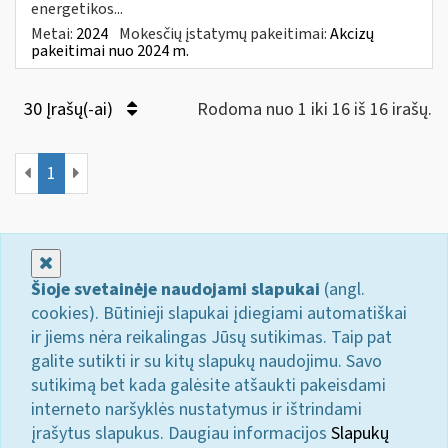
energetikos...
Metai:
2024
Mokesčių įstatymų pakeitimai:
Akcizų
pakeitimai nuo 2024 m.
30 Įrašų(-ai)
Rodoma nuo 1 iki 16 iš 16 irašų.
1
Uždaryti
Šioje svetainėje naudojami slapukai
(angl.
cookies). Būtinieji slapukai įdiegiami automatiškai
ir jiems nėra reikalingas Jūsų sutikimas. Taip pat
galite sutikti ir su kitų slapukų naudojimu. Savo
sutikimą bet kada galėsite atšaukti pakeisdami
interneto naršyklės nustatymus ir ištrindami
įrašytus slapukus. Daugiau informacijos
Slapukų