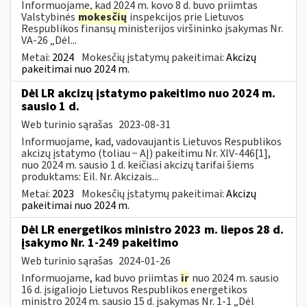
Informuojame, kad 2024 m. kovo 8 d. buvo priimtas
Valstybinės
mokesčių
inspekcijos prie Lietuvos
Respublikos finansų ministerijos viršininko įsakymas Nr.
VA-26 „Dėl...
Metai:
2024
Mokesčių įstatymų pakeitimai:
Akcizų
pakeitimai nuo 2024 m.
Dėl LR akcizų įstatymo pakeitimo nuo 2024 m.
sausio 1 d.
Web turinio sąrašas
2023-08-31
Informuojame, kad, vadovaujantis Lietuvos Respublikos
akcizų įstatymo (toliau − AĮ) pakeitimu Nr. XIV-446[1],
nuo 2024 m. sausio 1 d. keičiasi akcizų tarifai šiems
produktams: Eil. Nr. Akcizais...
Metai:
2023
Mokesčių įstatymų pakeitimai:
Akcizų
pakeitimai nuo 2024 m.
Dėl LR energetikos ministro 2023 m. liepos 28 d.
įsakymo Nr. 1-249 pakeitimo
Web turinio sąrašas
2024-01-26
Informuojame, kad buvo priimtas
ir
nuo 2024 m. sausio
16 d. įsigaliojo Lietuvos Respublikos energetikos
ministro 2024 m. sausio 15 d. įsakymas Nr. 1-1 „Dėl