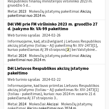
Respublikos finansų ministerijos viršininko 2023 m.
gruodžio 5 d....
Metai:
2023
Mokesčių įstatymų pakeitimai:
Akcizų
pakeitimai nuo 2024 m.
Dėl VMI prie FM viršininko 2023 m. gruodžio 27
d. įsakymo Nr. VA-99 pakeitimo
Web turinio sąrašas
2024-02-26
Informuojame, kad, atsižvelgiant į Lietuvos Respublikos
akcizų įstatymo (toliau − AĮ) pakeitimą Nr. XIV-2473[1],
kuriuo pakeičiamas AĮ 39 straipsnis[
2
] bei Valstybinė...
Metai:
2024
Mokesčių įstatymų pakeitimai:
Akcizų
pakeitimai nuo 2024 m.
Dėl Lietuvos Respublikos akcizų įstatymo
pakeitimo
Web turinio sąrašas
2024-02-22
Informuojame, kad buvo priimtas Lietuvos Respublikos
akcizų įstatymo (toliau − AĮ) pakeitimas Nr. XIV-2473[1]
(toliau - pakeitimas), kuriuo: nuo 2024 m. vasario 21 d.
pakeičiama AĮ 37 straipsnio 3...
Metai:
2024
Mokesčiai:
Akcizai
Mokesčių įstatymų
pakeitimai:
Akcizų pakeitimai nuo 2024 m.