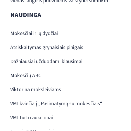
Vienas langelis prievolėms valstybei sumokėti
NAUDINGA
Mokesčiai ir jų dydžiai
Atsiskaitymas grynaisiais pinigais
Dažniausiai užduodami klausimai
Mokesčių ABC
Viktorina moksleiviams
VMI kviečia į „Pasimatymą su mokesčiais“
VMI turto aukcionai