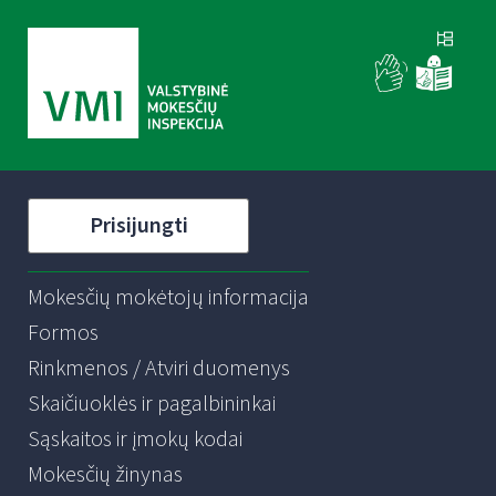
Prisijungti
Mokesčių mokėtojų informacija
Formos
Rinkmenos / Atviri duomenys
Skaičiuoklės ir pagalbininkai
Sąskaitos ir įmokų kodai
Mokesčių žinynas