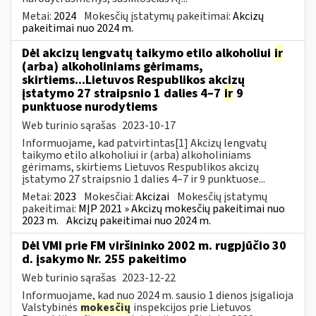
Metai:
2024
Mokesčių įstatymų pakeitimai:
Akcizų
pakeitimai nuo 2024 m.
Dėl akcizų lengvatų taikymo etilo alkoholiui
ir
(arba) alkoholiniams gėrimams,
skirtiems...Lietuvos Respublikos akcizų
įstatymo 27 straipsnio 1 dalies 4–7
ir
9
punktuose nurodytiems
Web turinio sąrašas
2023-10-17
Informuojame, kad patvirtintas[1] Akcizų lengvatų
taikymo etilo alkoholiui ir (arba) alkoholiniams
gėrimams, skirtiems Lietuvos Respublikos akcizų
įstatymo 27 straipsnio 1 dalies 4–7 ir 9 punktuose...
Metai:
2023
Mokesčiai:
Akcizai
Mokesčių įstatymų
pakeitimai:
MĮP 2021 » Akcizų mokesčių pakeitimai nuo
2023 m.
Akcizų pakeitimai nuo 2024 m.
Dėl VMI prie FM viršininko 2002 m. rugpjūčio 30
d. įsakymo Nr. 255 pakeitimo
Web turinio sąrašas
2023-12-22
Informuojame, kad nuo 2024 m. sausio 1 dienos įsigalioja
Valstybinės
mokesčių
inspekcijos prie Lietuvos