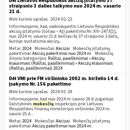
Dėl Lietuvos Respublikos akcizų įstatymo 37
straipsnio 3 dalies taikymo nuo 2024 m. vasario
21 d.
Web turinio sąrašas
2024-02-22
Informuojame, kad, vadovaujantis Lietuvos Respublikos
akcizų įstatymo (toliau − AĮ) pakeitimu Nr. XIV-2473[1],
nuo 2024 m. vasario 21 d. keičiasi AĮ 37 straipsnio 3 dalis,
kurioje nustatoma akcizų...
Metai:
2024
Mokesčiai:
Akcizai
Mokesčių įstatymų
pakeitimai:
Akcizų pakeitimai nuo 2024 m.
Mokesčių
žinyno kategorijos:
Raštai, paaiškinimai » Akcizų
klausimais (Raštai, paaiškinimai) » Akcizų klausimais
(Raštai, paaiškinimai) 2024
Dėl VMI prie FM viršininko 2002 m. birželio 14 d.
įsakymo Nr. 156 pakeitimo
Web turinio sąrašas
2024-01-29
Informuojame, kad nuo 2024 m. sausio 26 d. įsigaliojo
Valstybinės
mokesčių
inspekcijos prie Lietuvos
Respublikos finansų ministerijos viršininko 2024 m.
sausio 25 d....
Metai:
2024
Mokesčiai:
Akcizai
Mokesčių įstatymų
pakeitimai:
Akcizų pakeitimai nuo 2024 m.