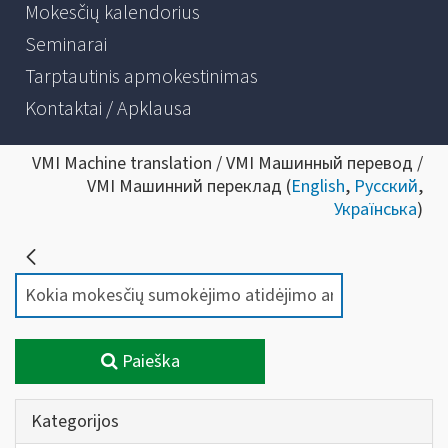
Mokesčių kalendorius
Seminarai
Tarptautinis apmokestinimas
Kontaktai / Apklausa
VMI Machine translation / VMI Машинный перевод /
VMI Машинний переклад (
English
,
Русский
,
Українська
)
Paieška
Kategorijos