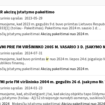
LR akcizų įstatymo pakeitimo
urinio sąrašas
2023-05-29
muojame, kad 2023 m. gegužės 9 d. buvo priimtas Lietuvos Respubli
933[1] (toliau - Pakeitimas). Pakeitimu nuo 2024 m. sausio 1 d.: ...
čių įstatymų pakeitimai:
Akcizų pakeitimai nuo 2024 m.
VMI PRIE FM VIRŠININKO 2005 M. VASARIO 3 D. ĮSAKYMO 
urinio sąrašas
2024-07-31
muojame, kad buvo priimtas
ir
nuo 2024 m. liepos 24 d. įsigaliojo
blikos finansų...
čių įstatymų pakeitimai:
Akcizų pakeitimai nuo 2024 m.
VMI prie FM viršininko 2004 m. gegužės 26 d. įsakymo Nr
urinio sąrašas
2024-01-23
muojame, kad, atsižvelgiant į tai, kad akcizų objektu tapo šildymu
ų įstatymo (toliau - AĮ) 52 straipsnyje nurodyti asmenys, susiklosčiu
:
2024
Mokesčių įstatymų pakeitimai:
Akcizų pakeitimai nuo 2024