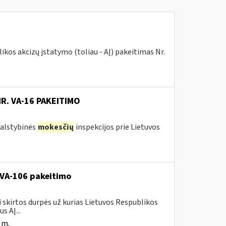
kos akcizų įstatymo (toliau - AĮ) pakeitimas Nr.
NR. VA-16 PAKEITIMO
 Valstybinės
mokesčių
inspekcijos prie Lietuvos
. VA-106 pakeitimo
i skirtos durpės už kurias Lietuvos Respublikos
s AĮ...
 m.