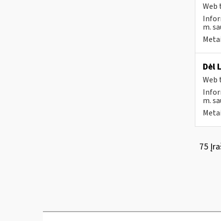
Web t
Infor
m. sau
Metai
Dėl 
Web t
Infor
m. sa
Metai
75 Įra