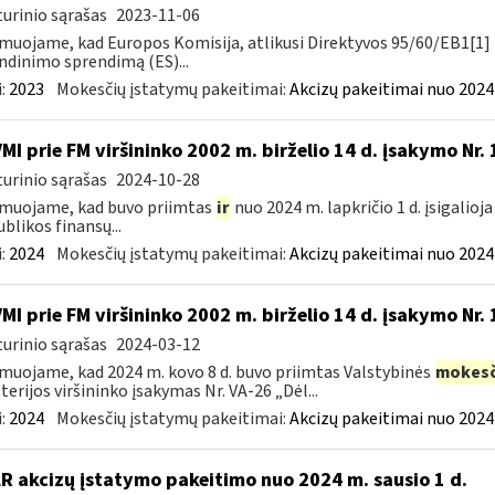
urinio sąrašas
2023-11-06
muojame, kad Europos Komisija, atlikusi Direktyvos 95/60/EB1[1] 
ndinimo sprendimą (ES)...
:
2023
Mokesčių įstatymų pakeitimai:
Akcizų pakeitimai nuo 2024
VMI prie FM viršininko 2002 m. birželio 14 d. įsakymo Nr.
urinio sąrašas
2024-10-28
muojame, kad buvo priimtas
ir
nuo 2024 m. lapkričio 1 d. įsigalioj
blikos finansų...
:
2024
Mokesčių įstatymų pakeitimai:
Akcizų pakeitimai nuo 2024
VMI prie FM viršininko 2002 m. birželio 14 d. įsakymo Nr.
urinio sąrašas
2024-03-12
muojame, kad 2024 m. kovo 8 d. buvo priimtas Valstybinės
mokesč
terijos viršininko įsakymas Nr. VA-26 „Dėl...
:
2024
Mokesčių įstatymų pakeitimai:
Akcizų pakeitimai nuo 2024
LR akcizų įstatymo pakeitimo nuo 2024 m. sausio 1 d.