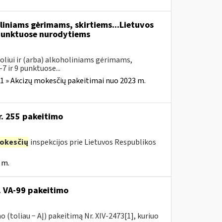
liniams gėrimams, skirtiems...Lietuvos
unktuose nurodytiems
oliui ir (arba) alkoholiniams gėrimams,
7 ir 9 punktuose...
1 » Akcizų mokesčių pakeitimai nuo 2023 m.
r. 255 pakeitimo
okesčių
inspekcijos prie Lietuvos Respublikos
 m.
. VA-99 pakeitimo
 (toliau − AĮ) pakeitimą Nr. XIV-2473[1], kuriuo