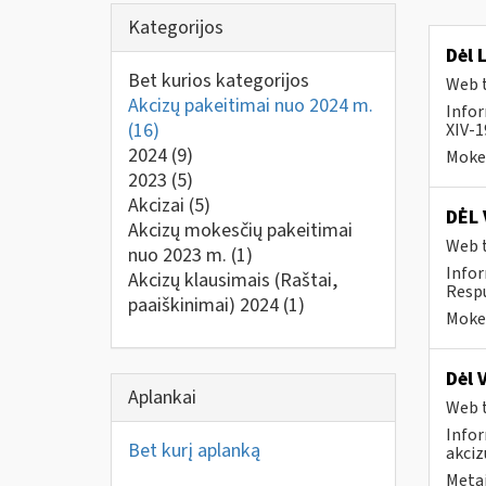
Kategorijos
Dėl 
Bet kurios kategorijos
Web t
Akcizų pakeitimai nuo 2024 m.
Infor
(16)
XIV-1
2024
(9)
Mokes
2023
(5)
Akcizai
(5)
DĖL 
Akcizų mokesčių pakeitimai
Web t
nuo 2023 m.
(1)
Infor
Akcizų klausimais (Raštai,
Respu
paaiškinimai) 2024
(1)
Mokes
Dėl 
Aplankai
Web t
Infor
Bet kurį aplanką
akciz
Metai