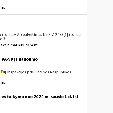
 m.
toliau − AĮ) pakeitimas Nr. XIV-2473[1] (toliau -
 3...
pakeitimai nuo 2024 m.
 VA-99 įsigaliojimo
čių
inspekcijos prie Lietuvos Respublikos
 m.
ies taikymo nuo 2024 m. sausio 1 d. iki