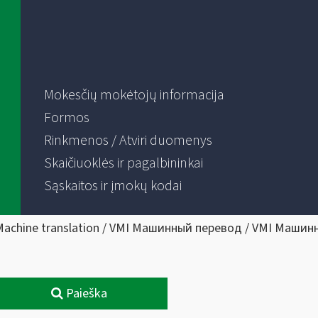
Mokesčių mokėtojų informacija
Formos
Rinkmenos / Atviri duomenys
Skaičiuoklės ir pagalbininkai
Sąskaitos ir įmokų kodai
Machine translation / VMI Машинный перевод / VMI Машин
Paieška