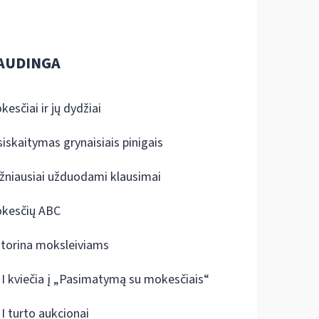
AUDINGA
kesčiai ir jų dydžiai
siskaitymas grynaisiais pinigais
žniausiai užduodami klausimai
kesčių ABC
ktorina moksleiviams
I kviečia į „Pasimatymą su mokesčiais“
I turto aukcionai