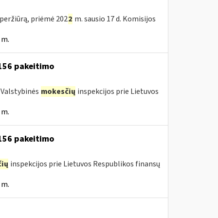
peržiūrą, priėmė 202
2
m. sausio 17 d. Komisijos
 m.
 156 pakeitimo
a Valstybinės
mokesčių
inspekcijos prie Lietuvos
 m.
 156 pakeitimo
ių
inspekcijos prie Lietuvos Respublikos finansų
 m.