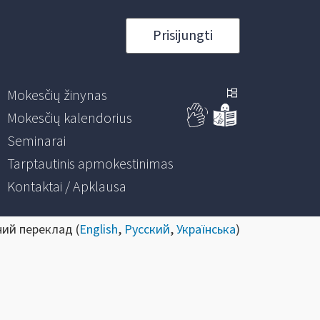
Prisijungti
Mokesčių žinynas
Mokesčių kalendorius
Seminarai
Tarptautinis apmokestinimas
Kontaktai / Apklausa
ний переклад (
English
,
Русский
,
Українська
)