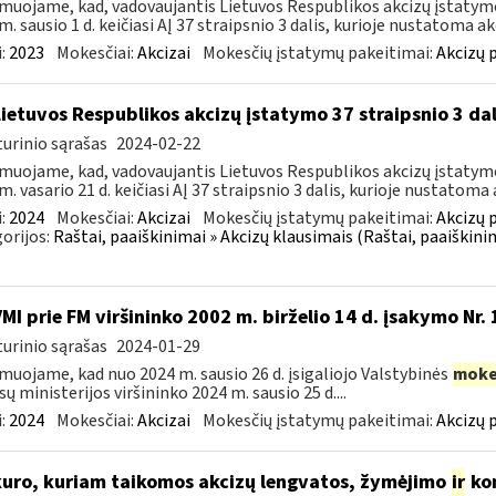
muojame, kad, vadovaujantis Lietuvos Respublikos akcizų įstatymo 
m. sausio 1 d. keičiasi AĮ 37 straipsnio 3 dalis, kurioje nustatoma akc
:
2023
Mokesčiai:
Akcizai
Mokesčių įstatymų pakeitimai:
Akcizų 
Lietuvos Respublikos akcizų įstatymo 37 straipsnio 3 da
urinio sąrašas
2024-02-22
muojame, kad, vadovaujantis Lietuvos Respublikos akcizų įstatymo 
m. vasario 21 d. keičiasi AĮ 37 straipsnio 3 dalis, kurioje nustatoma a
:
2024
Mokesčiai:
Akcizai
Mokesčių įstatymų pakeitimai:
Akcizų 
orijos:
Raštai, paaiškinimai » Akcizų klausimais (Raštai, paaiškini
VMI prie FM viršininko 2002 m. birželio 14 d. įsakymo Nr.
urinio sąrašas
2024-01-29
muojame, kad nuo 2024 m. sausio 26 d. įsigaliojo Valstybinės
moke
sų ministerijos viršininko 2024 m. sausio 25 d....
:
2024
Mokesčiai:
Akcizai
Mokesčių įstatymų pakeitimai:
Akcizų 
kuro, kuriam taikomos akcizų lengvatos, žymėjimo
ir
kon