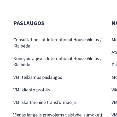
PASLAUGOS
N
Consultations at International House Vilnius /
Mo
Klaipėda
At
Консультации в International House Vilnius /
Klaipėda
Da
VMI teikiamos paslaugos
Mo
VMI kliento profilis
Vi
VMI skaitmeninė transformacija
VM
Vienas langelis prievolėms valstybei sumokėti
VM