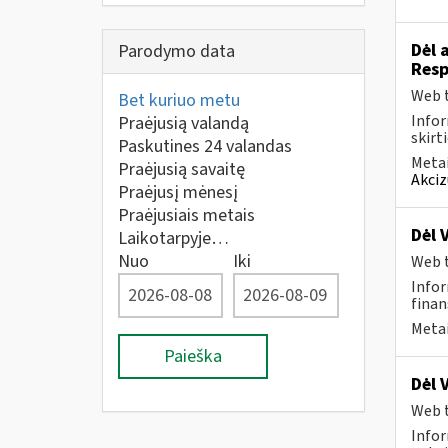
Dėl 
Parodymo data
Resp
Web t
Bet kuriuo metu
Infor
Praėjusią valandą
skirt
Paskutines 24 valandas
Metai
Praėjusią savaitę
Akciz
Praėjusį mėnesį
Praėjusiais metais
Dėl 
Laikotarpyje…
Nuo
Iki
Web t
Infor
finan
Metai
Paieška
Dėl 
Web t
Infor