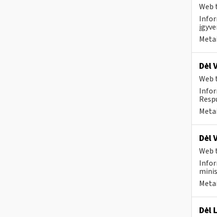
Web t
Infor
įgyve
Metai
Dėl 
Web t
Infor
Respu
Metai
Dėl 
Web t
Infor
minis
Metai
Dėl 