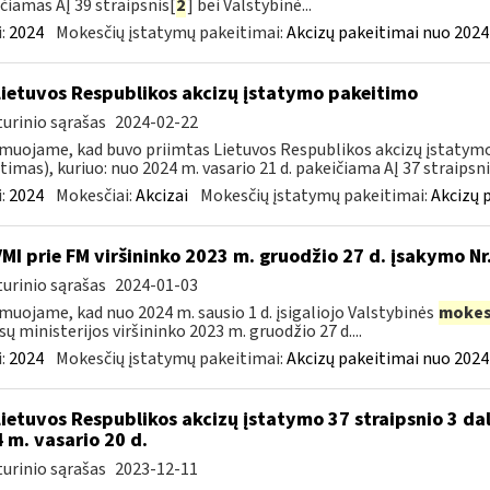
čiamas AĮ 39 straipsnis[
2
] bei Valstybinė...
:
2024
Mokesčių įstatymų pakeitimai:
Akcizų pakeitimai nuo 2024
Lietuvos Respublikos akcizų įstatymo pakeitimo
urinio sąrašas
2024-02-22
muojame, kad buvo priimtas Lietuvos Respublikos akcizų įstatymo (
timas), kuriuo: nuo 2024 m. vasario 21 d. pakeičiama AĮ 37 straipsnio
:
2024
Mokesčiai:
Akcizai
Mokesčių įstatymų pakeitimai:
Akcizų 
VMI prie FM viršininko 2023 m. gruodžio 27 d. įsakymo Nr.
urinio sąrašas
2024-01-03
muojame, kad nuo 2024 m. sausio 1 d. įsigaliojo Valstybinės
mokes
sų ministerijos viršininko 2023 m. gruodžio 27 d....
:
2024
Mokesčių įstatymų pakeitimai:
Akcizų pakeitimai nuo 2024
Lietuvos Respublikos akcizų įstatymo 37 straipsnio 3 dal
 m. vasario 20 d.
urinio sąrašas
2023-12-11