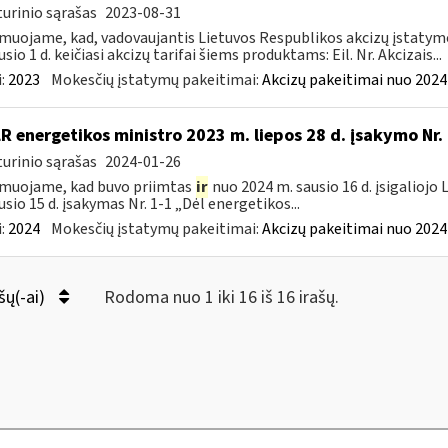
urinio sąrašas
2023-08-31
muojame, kad, vadovaujantis Lietuvos Respublikos akcizų įstatymo 
sio 1 d. keičiasi akcizų tarifai šiems produktams: Eil. Nr. Akcizais...
:
2023
Mokesčių įstatymų pakeitimai:
Akcizų pakeitimai nuo 2024
LR energetikos ministro 2023 m. liepos 28 d. įsakymo Nr
urinio sąrašas
2024-01-26
muojame, kad buvo priimtas
ir
nuo 2024 m. sausio 16 d. įsigaliojo
usio 15 d. įsakymas Nr. 1-1 „Dėl energetikos...
:
2024
Mokesčių įstatymų pakeitimai:
Akcizų pakeitimai nuo 2024
šų(-ai)
Rodoma nuo 1 iki 16 iš 16 irašų.