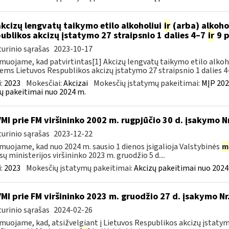
akcizų lengvatų taikymo etilo alkoholiui
ir
(arba) alkoho
ublikos akcizų įstatymo 27 straipsnio 1 dalies 4–7
ir
9 p
urinio sąrašas
2023-10-17
muojame, kad patvirtintas[1] Akcizų lengvatų taikymo etilo alkoh
iems Lietuvos Respublikos akcizų įstatymo 27 straipsnio 1 dalies 4–
:
2023
Mokesčiai:
Akcizai
Mokesčių įstatymų pakeitimai:
MĮP 202
ų pakeitimai nuo 2024 m.
VMI prie FM viršininko 2002 m. rugpjūčio 30 d. įsakymo N
urinio sąrašas
2023-12-22
muojame, kad nuo 2024 m. sausio 1 dienos įsigalioja Valstybinės
m
sų ministerijos viršininko 2023 m. gruodžio 5 d....
:
2023
Mokesčių įstatymų pakeitimai:
Akcizų pakeitimai nuo 2024
VMI prie FM viršininko 2023 m. gruodžio 27 d. įsakymo Nr
urinio sąrašas
2024-02-26
muojame, kad, atsižvelgiant į Lietuvos Respublikos akcizų įstatymo