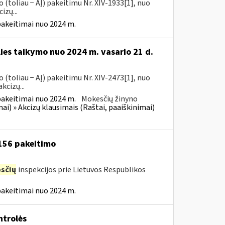
(toliau − AĮ) pakeitimu Nr. XIV-1933[1], nuo
izų...
pakeitimai nuo 2024 m.
lies taikymo nuo 2024 m. vasario 21 d.
(toliau − AĮ) pakeitimu Nr. XIV-2473[1], nuo
kcizų...
pakeitimai nuo 2024 m.
Mokesčių žinyno
mai) » Akcizų klausimais (Raštai, paaiškinimai)
 156 pakeitimo
sčių
inspekcijos prie Lietuvos Respublikos
pakeitimai nuo 2024 m.
trolės