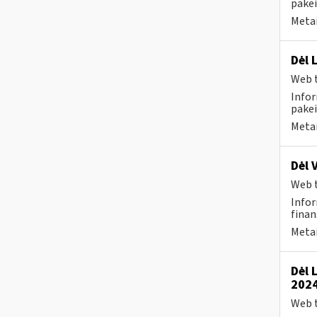
pakei
Metai
Dėl 
Web t
Infor
pakei
Metai
Dėl 
Web t
Infor
finan
Metai
Dėl 
2024
Web t