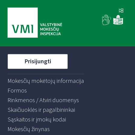
Prisijungti
Mokesčių mokėtojų informacija
Formos
Rinkmenos / Atviri duomenys
Skaičiuoklės ir pagalbininkai
Sąskaitos ir įmokų kodai
Mokesčių žinynas