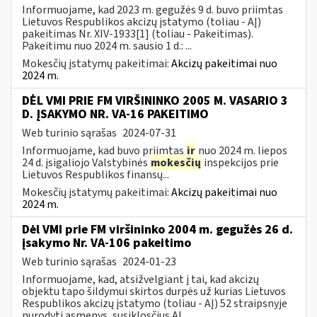
Informuojame, kad 2023 m. gegužės 9 d. buvo priimtas
Lietuvos Respublikos akcizų įstatymo (toliau - AĮ)
pakeitimas Nr. XIV-1933[1] (toliau - Pakeitimas).
Pakeitimu nuo 2024 m. sausio 1 d.: ...
Mokesčių įstatymų pakeitimai:
Akcizų pakeitimai nuo
2024 m.
DĖL VMI PRIE FM VIRŠININKO 2005 M. VASARIO 3
D. ĮSAKYMO NR. VA-16 PAKEITIMO
Web turinio sąrašas
2024-07-31
Informuojame, kad buvo priimtas
ir
nuo 2024 m. liepos
24 d. įsigaliojo Valstybinės
mokesčių
inspekcijos prie
Lietuvos Respublikos finansų...
Mokesčių įstatymų pakeitimai:
Akcizų pakeitimai nuo
2024 m.
Dėl VMI prie FM viršininko 2004 m. gegužės 26 d.
įsakymo Nr. VA-106 pakeitimo
Web turinio sąrašas
2024-01-23
Informuojame, kad, atsižvelgiant į tai, kad akcizų
objektu tapo šildymui skirtos durpės už kurias Lietuvos
Respublikos akcizų įstatymo (toliau - AĮ) 52 straipsnyje
nurodyti asmenys, susiklosčius AĮ...