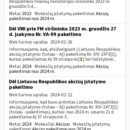
Respublikos finansų ministerijos viršininko 2023 m.
gruodžio 5 d....
Metai:
2023
Mokesčių įstatymų pakeitimai:
Akcizų
pakeitimai nuo 2024 m.
Dėl VMI prie FM viršininko 2023 m. gruodžio 27
d. įsakymo Nr. VA-99 pakeitimo
Web turinio sąrašas
2024-02-26
Informuojame, kad, atsižvelgiant į Lietuvos Respublikos
akcizų įstatymo (toliau − AĮ) pakeitimą Nr. XIV-2473[1],
kuriuo pakeičiamas AĮ 39 straipsnis[
2
] bei Valstybinė...
Metai:
2024
Mokesčių įstatymų pakeitimai:
Akcizų
pakeitimai nuo 2024 m.
Dėl Lietuvos Respublikos akcizų įstatymo
pakeitimo
Web turinio sąrašas
2024-02-22
Informuojame, kad buvo priimtas Lietuvos Respublikos
akcizų įstatymo (toliau − AĮ) pakeitimas Nr. XIV-2473[1]
(toliau - pakeitimas), kuriuo: nuo 2024 m. vasario 21 d.
pakeičiama AĮ 37 straipsnio 3...
Metai:
2024
Mokesčiai:
Akcizai
Mokesčių įstatymų
pakeitimai:
Akcizų pakeitimai nuo 2024 m.