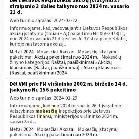
Dėl Lietuvos Respublikos akcizų įstatymo 37
straipsnio 3 dalies taikymo nuo 2024 m. vasario
21 d.
Web turinio sąrašas
2024-02-22
Informuojame, kad, vadovaujantis Lietuvos Respublikos
akcizų įstatymo (toliau − AĮ) pakeitimu Nr. XIV-2473[1],
nuo 2024 m. vasario 21 d. keičiasi AĮ 37 straipsnio 3 dalis,
kurioje nustatoma akcizų...
Metai:
2024
Mokesčiai:
Akcizai
Mokesčių įstatymų
pakeitimai:
Akcizų pakeitimai nuo 2024 m.
Mokesčių
žinyno kategorijos:
Raštai, paaiškinimai » Akcizų
klausimais (Raštai, paaiškinimai) » Akcizų klausimais
(Raštai, paaiškinimai) 2024
Dėl VMI prie FM viršininko 2002 m. birželio 14 d.
įsakymo Nr. 156 pakeitimo
Web turinio sąrašas
2024-01-29
Informuojame, kad nuo 2024 m. sausio 26 d. įsigaliojo
Valstybinės
mokesčių
inspekcijos prie Lietuvos
Respublikos finansų ministerijos viršininko 2024 m.
sausio 25 d....
Metai:
2024
Mokesčiai:
Akcizai
Mokesčių įstatymų
pakeitimai:
Akcizų pakeitimai nuo 2024 m.