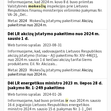
Informuojame, kad 2024 m. kovo 8 d. buvo priimtas
Valstybinės
mokesčių
inspekcijos prie Lietuvos
Respublikos finansų ministerijos viršininko įsakymas Nr.
VA-26 „Dėl...
Metai:
2024
Mokesčių įstatymų pakeitimai:
Akcizų
pakeitimai nuo 2024 m.
Dėl LR akcizų įstatymo pakeitimo nuo 2024 m.
sausio 1 d.
Web turinio sąrašas
2023-08-31
Informuojame, kad, vadovaujantis Lietuvos Respublikos
akcizų įstatymo (toliau − AĮ) pakeitimu Nr. XIV-446[1],
nuo 2024 m. sausio 1 d. keičiasi akcizų tarifai šiems
produktams: Eil. Nr. Akcizais...
Metai:
2023
Mokesčių įstatymų pakeitimai:
Akcizų
pakeitimai nuo 2024 m.
Dėl LR energetikos ministro 2023 m. liepos 28 d.
įsakymo Nr. 1-249 pakeitimo
Web turinio sąrašas
2024-01-26
Informuojame, kad buvo priimtas
ir
nuo 2024 m. sausio
16 d. įsigaliojo Lietuvos Respublikos energetikos
ministro 2024 m. sausio 15 d. įsakymas Nr. 1-1 „Dėl