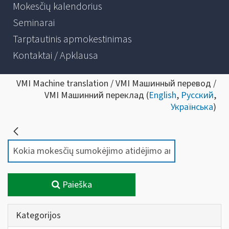
Mokesčių kalendorius
Seminarai
Tarptautinis apmokestinimas
Kontaktai / Apklausa
VMI Machine translation / VMI Машинный перевод /
VMI Машинний переклад (
English
,
Русский
,
Українська
)
Paieška
Kategorijos