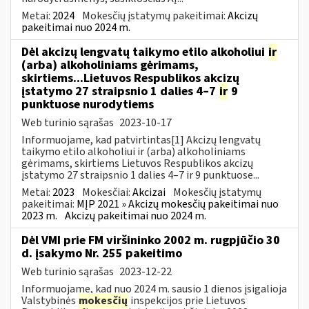
Metai:
2024
Mokesčių įstatymų pakeitimai:
Akcizų
pakeitimai nuo 2024 m.
Dėl akcizų lengvatų taikymo etilo alkoholiui
ir
(arba) alkoholiniams gėrimams,
skirtiems...Lietuvos Respublikos akcizų
įstatymo 27 straipsnio 1 dalies 4–7
ir
9
punktuose nurodytiems
Web turinio sąrašas
2023-10-17
Informuojame, kad patvirtintas[1] Akcizų lengvatų
taikymo etilo alkoholiui ir (arba) alkoholiniams
gėrimams, skirtiems Lietuvos Respublikos akcizų
įstatymo 27 straipsnio 1 dalies 4–7 ir 9 punktuose...
Metai:
2023
Mokesčiai:
Akcizai
Mokesčių įstatymų
pakeitimai:
MĮP 2021 » Akcizų mokesčių pakeitimai nuo
2023 m.
Akcizų pakeitimai nuo 2024 m.
Dėl VMI prie FM viršininko 2002 m. rugpjūčio 30
d. įsakymo Nr. 255 pakeitimo
Web turinio sąrašas
2023-12-22
Informuojame, kad nuo 2024 m. sausio 1 dienos įsigalioja
Valstybinės
mokesčių
inspekcijos prie Lietuvos