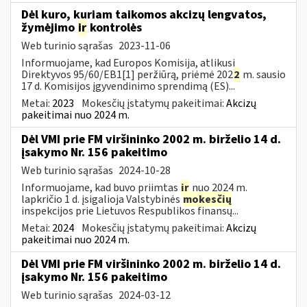
Dėl kuro, kuriam taikomos akcizų lengvatos,
žymėjimo
ir
kontrolės
Web turinio sąrašas
2023-11-06
Informuojame, kad Europos Komisija, atlikusi
Direktyvos 95/60/EB1[1] peržiūrą, priėmė 202
2
m. sausio
17 d. Komisijos įgyvendinimo sprendimą (ES)...
Metai:
2023
Mokesčių įstatymų pakeitimai:
Akcizų
pakeitimai nuo 2024 m.
Dėl VMI prie FM viršininko 2002 m. birželio 14 d.
įsakymo Nr. 156 pakeitimo
Web turinio sąrašas
2024-10-28
Informuojame, kad buvo priimtas
ir
nuo 2024 m.
lapkričio 1 d. įsigalioja Valstybinės
mokesčių
inspekcijos prie Lietuvos Respublikos finansų...
Metai:
2024
Mokesčių įstatymų pakeitimai:
Akcizų
pakeitimai nuo 2024 m.
Dėl VMI prie FM viršininko 2002 m. birželio 14 d.
įsakymo Nr. 156 pakeitimo
Web turinio sąrašas
2024-03-12