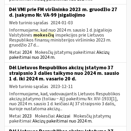
Dėl VMI prie FM viršininko 2023 m. gruodžio 27
d. įsakymo Nr. VA-99 įsigaliojimo
Web turinio sąrašas
2024-01-03
Informuojame, kad nuo 2024 m. sausio 1 d. įsigaliojo
Valstybinės
mokesčių
inspekcijos prie Lietuvos
Respublikos finansų ministerijos viršininko 2023 m.
gruodžio 27 d....
Metai:
2024
Mokesčių įstatymų pakeitimai:
Akcizų
pakeitimai nuo 2024 m.
Dėl Lietuvos Respublikos akcizų įstatymo 37
straipsnio 3 dalies taikymo nuo 2024 m. sausio
1 d. iki 2024 m. vasario 20 d.
Web turinio sąrašas
2023-12-11
Informuojame, kad, vadovaujantis Lietuvos Respublikos
akcizų įstatymo (toliau − AĮ) pakeitimu Nr. XIV-1933[1],
nuo 2024 m. sausio 1 d. keičiasi AĮ 37 straipsnio 3 dalis,
kurioje nustatoma akcizų...
Metai:
2023
Mokesčiai:
Akcizai
Mokesčių įstatymų
pakeitimai:
Akcizų pakeitimai nuo 2024 m.