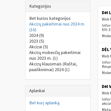
Kategorijos
Dėl 
Bet kurios kategorijos
Web t
Akcizų pakeitimai nuo 2024 m.
Infor
(16)
XIV-1
2024
(9)
Mokes
2023
(5)
Akcizai
(5)
DĖL 
Akcizų mokesčių pakeitimai
Web t
nuo 2023 m.
(1)
Infor
Akcizų klausimais (Raštai,
Respu
paaiškinimai) 2024
(1)
Mokes
Dėl 
Aplankai
Web t
Infor
Bet kurį aplanką
akciz
Metai