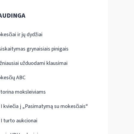
AUDINGA
kesčiai ir jų dydžiai
siskaitymas grynaisiais pinigais
žniausiai užduodami klausimai
kesčių ABC
ktorina moksleiviams
I kviečia į „Pasimatymą su mokesčiais“
I turto aukcionai