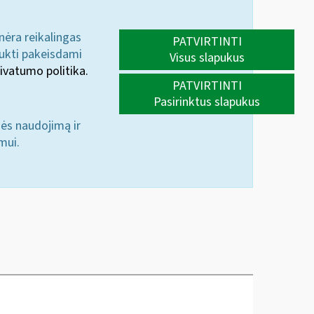
 nėra reikalingas
PATVIRTINTI
aukti pakeisdami
Visus slapukus
ivatumo politika.
PATVIRTINTI
Pasirinktus slapukus
nės naudojimą ir
mui.