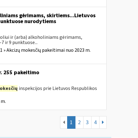
liniams gėrimams, skirtiems...Lietuvos
unktuose nurodytiems
oliui ir (arba) alkoholiniams gėrimams,
7 ir 9 punktuose...
1 » Akcizų mokesčių pakeitimai nuo 2023 m.
r. 255 pakeitimo
okesčių
inspekcijos prie Lietuvos Respublikos
 m.
1
2
3
4