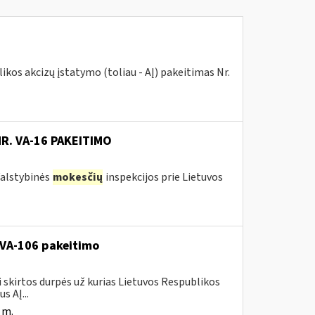
kos akcizų įstatymo (toliau - AĮ) pakeitimas Nr.
NR. VA-16 PAKEITIMO
 Valstybinės
mokesčių
inspekcijos prie Lietuvos
. VA-106 pakeitimo
i skirtos durpės už kurias Lietuvos Respublikos
s AĮ...
 m.