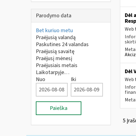
Dėl 
Parodymo data
Resp
Web t
Bet kuriuo metu
Infor
Praėjusią valandą
skirt
Paskutines 24 valandas
Metai
Praėjusią savaitę
Akciz
Praėjusį mėnesį
Praėjusiais metais
Dėl 
Laikotarpyje…
Nuo
Iki
Web t
Infor
finan
Metai
Paieška
5 Įraš