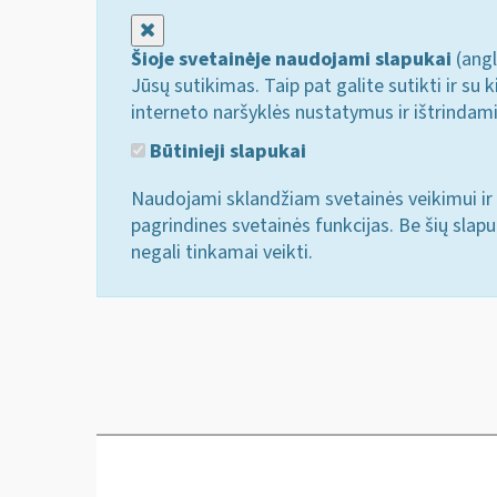
Uždaryti
Šioje svetainėje naudojami slapukai
(angl
Jūsų sutikimas. Taip pat galite sutikti ir s
interneto naršyklės nustatymus ir ištrindam
Būtinieji slapukai
Naudojami sklandžiam svetainės veikimui ir 
pagrindines svetainės funkcijas. Be šių slap
negali tinkamai veikti.