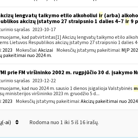
akcizų lengvatų taikymo etilo alkoholiui
ir
(arba) alkoho
ublikos akcizų įstatymo 27 straipsnio 1 dalies 4–7
ir
9 p
urinio sąrašas
2023-10-17
muojame, kad patvirtintas[1] Akcizų lengvatų taikymo etilo alkoh
iems Lietuvos Respublikos akcizų įstatymo 27 straipsnio 1 dalies 4–
:
2023
Mokesčiai:
Akcizai
Mokesčių įstatymų pakeitimai:
MĮP 202
ų pakeitimai nuo 2024 m.
VMI prie FM viršininko 2002 m. rugpjūčio 30 d. įsakymo N
urinio sąrašas
2023-12-22
muojame, kad nuo 2024 m. sausio 1 dienos įsigalioja Valstybinės
m
sų ministerijos viršininko 2023 m. gruodžio 5 d....
:
2023
Mokesčių įstatymų pakeitimai:
Akcizų pakeitimai nuo 2024
ų(-ai)
Rodoma nuo 1 iki 5 iš 16 irašų.