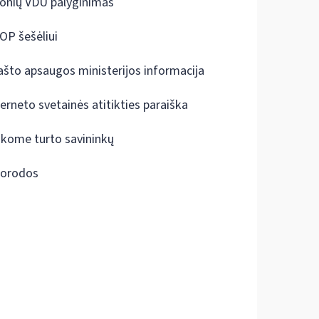
onių VDU palyginimas
OP šešėliui
ašto apsaugos ministerijos informacija
terneto svetainės atitikties paraiška
škome turto savininkų
orodos