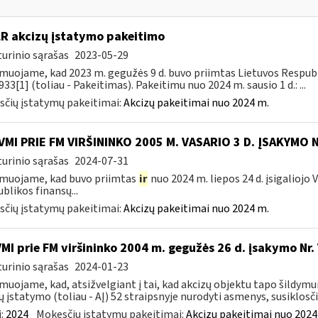
LR akcizų įstatymo pakeitimo
urinio sąrašas
2023-05-29
muojame, kad 2023 m. gegužės 9 d. buvo priimtas Lietuvos Respubli
933[1] (toliau - Pakeitimas). Pakeitimu nuo 2024 m. sausio 1 d.: ...
čių įstatymų pakeitimai:
Akcizų pakeitimai nuo 2024 m.
VMI PRIE FM VIRŠININKO 2005 M. VASARIO 3 D. ĮSAKYMO 
urinio sąrašas
2024-07-31
muojame, kad buvo priimtas
ir
nuo 2024 m. liepos 24 d. įsigaliojo
blikos finansų...
čių įstatymų pakeitimai:
Akcizų pakeitimai nuo 2024 m.
VMI prie FM viršininko 2004 m. gegužės 26 d. įsakymo Nr
urinio sąrašas
2024-01-23
muojame, kad, atsižvelgiant į tai, kad akcizų objektu tapo šildymu
ų įstatymo (toliau - AĮ) 52 straipsnyje nurodyti asmenys, susiklosčiu
:
2024
Mokesčių įstatymų pakeitimai:
Akcizų pakeitimai nuo 2024