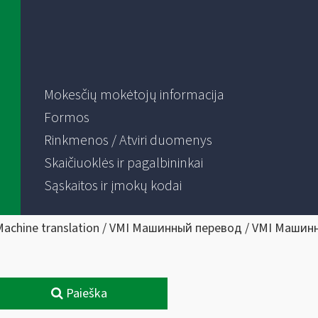
Mokesčių mokėtojų informacija
Formos
Rinkmenos / Atviri duomenys
Skaičiuoklės ir pagalbininkai
Sąskaitos ir įmokų kodai
Machine translation / VMI Машинный перевод / VMI Машин
Paieška