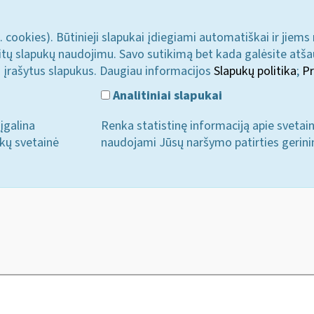
. cookies). Būtinieji slapukai įdiegiami automatiškai ir jiems
u kitų slapukų naudojimu. Savo sutikimą bet kada galėsite atš
i įrašytus slapukus. Daugiau informacijos
Slapukų politika
;
Pr
Analitiniai slapukai
įgalina
Renka statistinę informaciją apie svetai
ukų svetainė
naudojami Jūsų naršymo patirties gerini