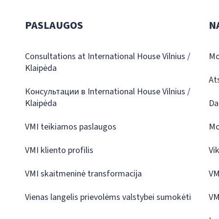
PASLAUGOS
N
Consultations at International House Vilnius /
Mo
Klaipėda
At
Консультации в International House Vilnius /
Klaipėda
Da
VMI teikiamos paslaugos
Mo
VMI kliento profilis
Vi
VMI skaitmeninė transformacija
VM
Vienas langelis prievolėms valstybei sumokėti
VM