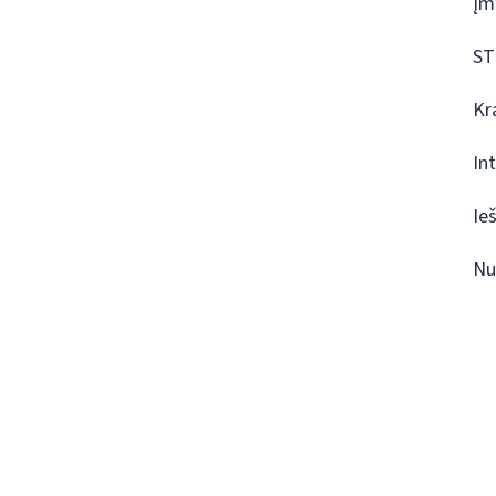
Įm
ST
Kr
In
Ie
Nu