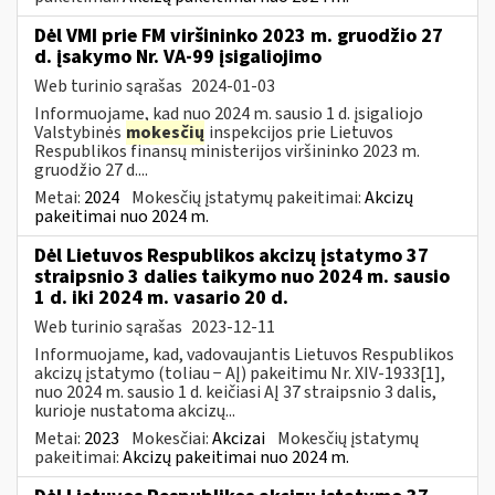
Dėl VMI prie FM viršininko 2023 m. gruodžio 27
d. įsakymo Nr. VA-99 įsigaliojimo
Web turinio sąrašas
2024-01-03
Informuojame, kad nuo 2024 m. sausio 1 d. įsigaliojo
Valstybinės
mokesčių
inspekcijos prie Lietuvos
Respublikos finansų ministerijos viršininko 2023 m.
gruodžio 27 d....
Metai:
2024
Mokesčių įstatymų pakeitimai:
Akcizų
pakeitimai nuo 2024 m.
Dėl Lietuvos Respublikos akcizų įstatymo 37
straipsnio 3 dalies taikymo nuo 2024 m. sausio
1 d. iki 2024 m. vasario 20 d.
Web turinio sąrašas
2023-12-11
Informuojame, kad, vadovaujantis Lietuvos Respublikos
akcizų įstatymo (toliau − AĮ) pakeitimu Nr. XIV-1933[1],
nuo 2024 m. sausio 1 d. keičiasi AĮ 37 straipsnio 3 dalis,
kurioje nustatoma akcizų...
Metai:
2023
Mokesčiai:
Akcizai
Mokesčių įstatymų
pakeitimai:
Akcizų pakeitimai nuo 2024 m.