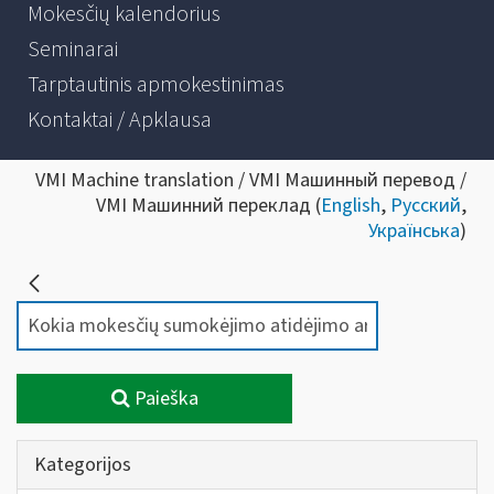
Mokesčių kalendorius
Seminarai
Tarptautinis apmokestinimas
Kontaktai / Apklausa
VMI Machine translation / VMI Машинный перевод /
VMI Машинний переклад (
English
,
Русский
,
Українська
)
Paieška
Kategorijos