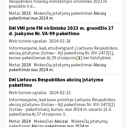
Respublikos finansų ministerijos viršininko 2023 m.
gruodžio 5 d....
Metai:
2023
Mokesčių įstatymų pakeitimai:
Akcizų
pakeitimai nuo 2024 m.
Dėl VMI prie FM viršininko 2023 m. gruodžio 27
d. įsakymo Nr. VA-99 pakeitimo
Web turinio sąrašas
2024-02-26
Informuojame, kad, atsižvelgiant į Lietuvos Respublikos
akcizų įstatymo (toliau − AĮ) pakeitimą Nr. XIV-2473[1],
kuriuo pakeičiamas AĮ 39 straipsnis[
2
] bei Valstybinė...
Metai:
2024
Mokesčių įstatymų pakeitimai:
Akcizų
pakeitimai nuo 2024 m.
Dėl Lietuvos Respublikos akcizų įstatymo
pakeitimo
Web turinio sąrašas
2024-02-22
Informuojame, kad buvo priimtas Lietuvos Respublikos
akcizų įstatymo (toliau − AĮ) pakeitimas Nr. XIV-2473[1]
(toliau - pakeitimas), kuriuo: nuo 2024 m. vasario 21 d.
pakeičiama AĮ 37 straipsnio 3...
Metai:
2024
Mokesčiai:
Akcizai
Mokesčių įstatymų
pakeitimai:
Akcizų pakeitimai nuo 2024 m.