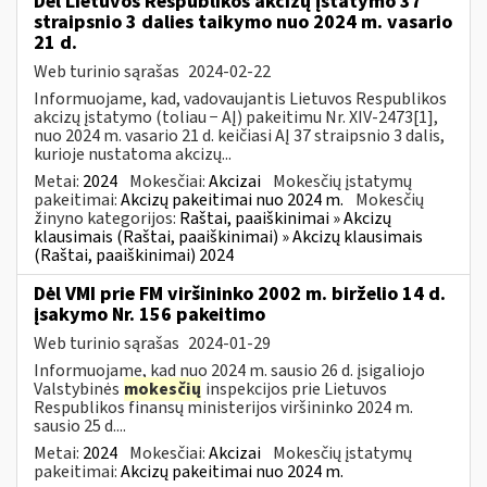
Dėl Lietuvos Respublikos akcizų įstatymo 37
straipsnio 3 dalies taikymo nuo 2024 m. vasario
21 d.
Web turinio sąrašas
2024-02-22
Informuojame, kad, vadovaujantis Lietuvos Respublikos
akcizų įstatymo (toliau − AĮ) pakeitimu Nr. XIV-2473[1],
nuo 2024 m. vasario 21 d. keičiasi AĮ 37 straipsnio 3 dalis,
kurioje nustatoma akcizų...
Metai:
2024
Mokesčiai:
Akcizai
Mokesčių įstatymų
pakeitimai:
Akcizų pakeitimai nuo 2024 m.
Mokesčių
žinyno kategorijos:
Raštai, paaiškinimai » Akcizų
klausimais (Raštai, paaiškinimai) » Akcizų klausimais
(Raštai, paaiškinimai) 2024
Dėl VMI prie FM viršininko 2002 m. birželio 14 d.
įsakymo Nr. 156 pakeitimo
Web turinio sąrašas
2024-01-29
Informuojame, kad nuo 2024 m. sausio 26 d. įsigaliojo
Valstybinės
mokesčių
inspekcijos prie Lietuvos
Respublikos finansų ministerijos viršininko 2024 m.
sausio 25 d....
Metai:
2024
Mokesčiai:
Akcizai
Mokesčių įstatymų
pakeitimai:
Akcizų pakeitimai nuo 2024 m.