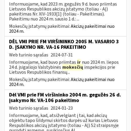
Informuojame, kad 2023 m. gegužės 9 d. buvo priimtas
Lietuvos Respublikos akcizų įstatymo (toliau - AĮ)
pakeitimas Nr. XIV-1933[1] (toliau - Pakeitimas).
Pakeitimu nuo 2024 m. sausio 1 d.: ...
Mokesčių įstatymų pakeitimai:
Akcizų pakeitimai nuo
2024 m.
DĖL VMI PRIE FM VIRŠININKO 2005 M. VASARIO 3
D. ĮSAKYMO NR. VA-16 PAKEITIMO
Web turinio sąrašas
2024-07-31
Informuojame, kad buvo priimtas
ir
nuo 2024 m. liepos
24 d. įsigaliojo Valstybinės
mokesčių
inspekcijos prie
Lietuvos Respublikos finansų...
Mokesčių įstatymų pakeitimai:
Akcizų pakeitimai nuo
2024 m.
Dėl VMI prie FM viršininko 2004 m. gegužės 26 d.
įsakymo Nr. VA-106 pakeitimo
Web turinio sąrašas
2024-01-23
Informuojame, kad, atsižvelgiant į tai, kad akcizų
objektu tapo šildymui skirtos durpės už kurias Lietuvos
Respublikos akcizų įstatymo (toliau - AĮ) 52 straipsnyje
nurodyti asmenys, susiklosčius AĮ...