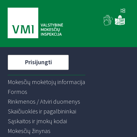
Prisijungti
Mokesčių mokėtojų informacija
Formos
Rinkmenos / Atviri duomenys
Skaičiuoklės ir pagalbininkai
Sąskaitos ir įmokų kodai
Mokesčių žinynas