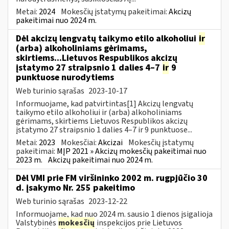
Metai:
2024
Mokesčių įstatymų pakeitimai:
Akcizų
pakeitimai nuo 2024 m.
Dėl akcizų lengvatų taikymo etilo alkoholiui
ir
(arba) alkoholiniams gėrimams,
skirtiems...Lietuvos Respublikos akcizų
įstatymo 27 straipsnio 1 dalies 4–7
ir
9
punktuose nurodytiems
Web turinio sąrašas
2023-10-17
Informuojame, kad patvirtintas[1] Akcizų lengvatų
taikymo etilo alkoholiui ir (arba) alkoholiniams
gėrimams, skirtiems Lietuvos Respublikos akcizų
įstatymo 27 straipsnio 1 dalies 4–7 ir 9 punktuose...
Metai:
2023
Mokesčiai:
Akcizai
Mokesčių įstatymų
pakeitimai:
MĮP 2021 » Akcizų mokesčių pakeitimai nuo
2023 m.
Akcizų pakeitimai nuo 2024 m.
Dėl VMI prie FM viršininko 2002 m. rugpjūčio 30
d. įsakymo Nr. 255 pakeitimo
Web turinio sąrašas
2023-12-22
Informuojame, kad nuo 2024 m. sausio 1 dienos įsigalioja
Valstybinės
mokesčių
inspekcijos prie Lietuvos