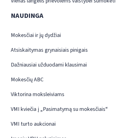
Vienas langelis prievolėms valstybei sumokėti
NAUDINGA
Mokesčiai ir jų dydžiai
Atsiskaitymas grynaisiais pinigais
Dažniausiai užduodami klausimai
Mokesčių ABC
Viktorina moksleiviams
VMI kviečia į „Pasimatymą su mokesčiais“
VMI turto aukcionai