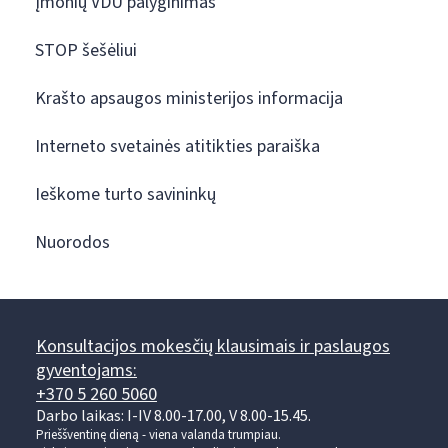
Įmonių VDU palyginimas
STOP šešėliui
Krašto apsaugos ministerijos informacija
Interneto svetainės atitikties paraiška
Ieškome turto savininkų
Nuorodos
Konsultacijos mokesčių klausimais ir paslaugos
gyventojams:
+370 5 260 5060
Darbo laikas: I-IV 8.00-17.00, V 8.00-15.45.
Prieššventinę dieną - viena valanda trumpiau.