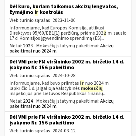
Dėl kuro, kuriam taikomos akcizų lengvatos,
žymėjimo
ir
kontrolės
Web turinio sąrašas
2023-11-06
Informuojame, kad Europos Komisija, atlikusi
Direktyvos 95/60/EB1[1] peržiūrą, priėmė 202
2
m. sausio
17 d. Komisijos įgyvendinimo sprendimą (ES)...
Metai:
2023
Mokesčių įstatymų pakeitimai:
Akcizų
pakeitimai nuo 2024 m.
Dėl VMI prie FM viršininko 2002 m. birželio 14 d.
įsakymo Nr. 156 pakeitimo
Web turinio sąrašas
2024-10-28
Informuojame, kad buvo priimtas
ir
nuo 2024 m.
lapkričio 1 d. įsigalioja Valstybinės
mokesčių
inspekcijos prie Lietuvos Respublikos finansų...
Metai:
2024
Mokesčių įstatymų pakeitimai:
Akcizų
pakeitimai nuo 2024 m.
Dėl VMI prie FM viršininko 2002 m. birželio 14 d.
įsakymo Nr. 156 pakeitimo
Web turinio sąrašas
2024-03-12