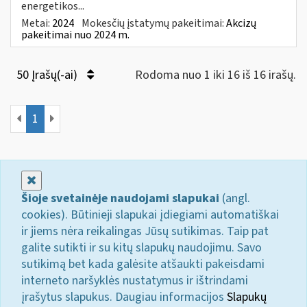
energetikos...
Metai:
2024
Mokesčių įstatymų pakeitimai:
Akcizų
pakeitimai nuo 2024 m.
50 Įrašų(-ai)
Rodoma nuo 1 iki 16 iš 16 irašų.
1
Uždaryti
Šioje svetainėje naudojami slapukai
(angl.
cookies). Būtinieji slapukai įdiegiami automatiškai
ir jiems nėra reikalingas Jūsų sutikimas. Taip pat
galite sutikti ir su kitų slapukų naudojimu. Savo
sutikimą bet kada galėsite atšaukti pakeisdami
interneto naršyklės nustatymus ir ištrindami
įrašytus slapukus. Daugiau informacijos
Slapukų