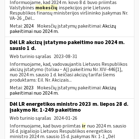
Informuojame, kad 2024 m. kovo 8 d. buvo priimtas
Valstybinės
mokesčių
inspekcijos prie Lietuvos
Respublikos finansų ministerijos viršininko įsakymas Nr.
VA-26 „Dėl...
Metai:
2024
Mokesčių įstatymų pakeitimai:
Akcizų
pakeitimai nuo 2024 m.
Dėl LR akcizų įstatymo pakeitimo nuo 2024 m.
sausio 1 d.
Web turinio sąrašas
2023-08-31
Informuojame, kad, vadovaujantis Lietuvos Respublikos
akcizų įstatymo (toliau − AĮ) pakeitimu Nr. XIV-446[1],
nuo 2024 m. sausio 1 d. keičiasi akcizų tarifai šiems
produktams: Eil. Nr. Akcizais...
Metai:
2023
Mokesčių įstatymų pakeitimai:
Akcizų
pakeitimai nuo 2024 m.
Dėl LR energetikos ministro 2023 m. liepos 28 d.
įsakymo Nr. 1-249 pakeitimo
Web turinio sąrašas
2024-01-26
Informuojame, kad buvo priimtas
ir
nuo 2024 m. sausio
16 d. įsigaliojo Lietuvos Respublikos energetikos
ministro 2024 m. sausio 15 d. įsakymas Nr. 1-1 „Dėl