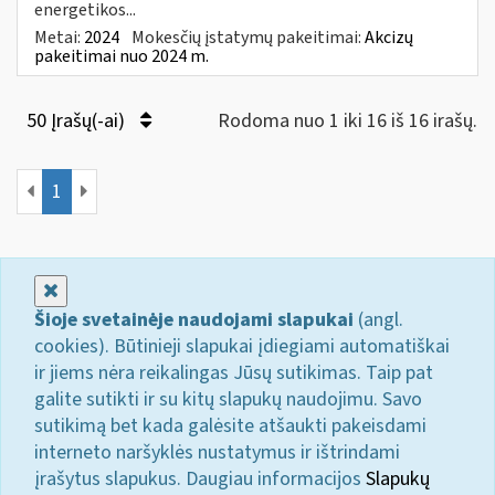
energetikos...
Metai:
2024
Mokesčių įstatymų pakeitimai:
Akcizų
pakeitimai nuo 2024 m.
50 Įrašų(-ai)
Rodoma nuo 1 iki 16 iš 16 irašų.
1
Uždaryti
Šioje svetainėje naudojami slapukai
(angl.
cookies). Būtinieji slapukai įdiegiami automatiškai
ir jiems nėra reikalingas Jūsų sutikimas. Taip pat
galite sutikti ir su kitų slapukų naudojimu. Savo
sutikimą bet kada galėsite atšaukti pakeisdami
interneto naršyklės nustatymus ir ištrindami
įrašytus slapukus. Daugiau informacijos
Slapukų