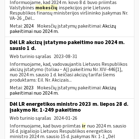
Informuojame, kad 2024 m. kovo 8 d. buvo priimtas
Valstybinės
mokesčių
inspekcijos prie Lietuvos
Respublikos finansų ministerijos viršininko įsakymas Nr.
VA-26 „Dėl...
Metai:
2024
Mokesčių įstatymų pakeitimai:
Akcizų
pakeitimai nuo 2024 m.
Dėl LR akcizų įstatymo pakeitimo nuo 2024 m.
sausio 1 d.
Web turinio sąrašas
2023-08-31
Informuojame, kad, vadovaujantis Lietuvos Respublikos
akcizų įstatymo (toliau − AĮ) pakeitimu Nr. XIV-446[1],
nuo 2024 m. sausio 1 d. keičiasi akcizų tarifai šiems
produktams: Eil. Nr. Akcizais...
Metai:
2023
Mokesčių įstatymų pakeitimai:
Akcizų
pakeitimai nuo 2024 m.
Dėl LR energetikos ministro 2023 m. liepos 28 d.
įsakymo Nr. 1-249 pakeitimo
Web turinio sąrašas
2024-01-26
Informuojame, kad buvo priimtas
ir
nuo 2024 m. sausio
16 d. įsigaliojo Lietuvos Respublikos energetikos
ministro 2024 m. sausio 15 d. įsakymas Nr. 1-1 „Dėl