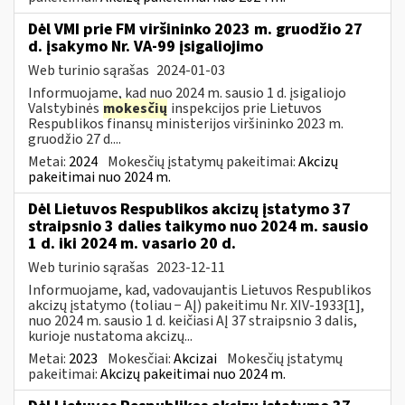
Dėl VMI prie FM viršininko 2023 m. gruodžio 27
d. įsakymo Nr. VA-99 įsigaliojimo
Web turinio sąrašas
2024-01-03
Informuojame, kad nuo 2024 m. sausio 1 d. įsigaliojo
Valstybinės
mokesčių
inspekcijos prie Lietuvos
Respublikos finansų ministerijos viršininko 2023 m.
gruodžio 27 d....
Metai:
2024
Mokesčių įstatymų pakeitimai:
Akcizų
pakeitimai nuo 2024 m.
Dėl Lietuvos Respublikos akcizų įstatymo 37
straipsnio 3 dalies taikymo nuo 2024 m. sausio
1 d. iki 2024 m. vasario 20 d.
Web turinio sąrašas
2023-12-11
Informuojame, kad, vadovaujantis Lietuvos Respublikos
akcizų įstatymo (toliau − AĮ) pakeitimu Nr. XIV-1933[1],
nuo 2024 m. sausio 1 d. keičiasi AĮ 37 straipsnio 3 dalis,
kurioje nustatoma akcizų...
Metai:
2023
Mokesčiai:
Akcizai
Mokesčių įstatymų
pakeitimai:
Akcizų pakeitimai nuo 2024 m.