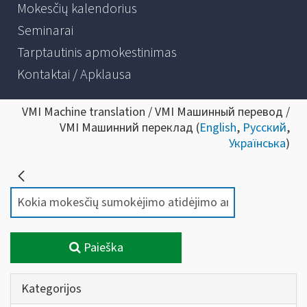
Mokesčių kalendorius
Seminarai
Tarptautinis apmokestinimas
Kontaktai / Apklausa
VMI Machine translation / VMI Машинный перевод /
VMI Машинний переклад (
English
,
Русский
,
Українська
)
Paieška
Kategorijos