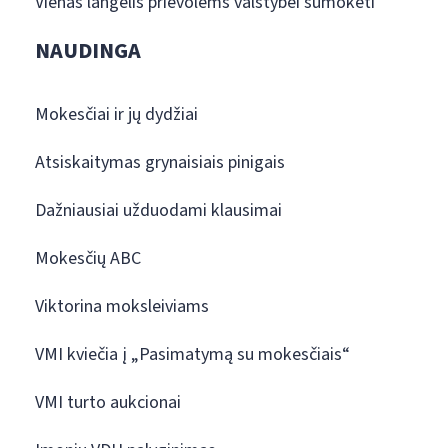
Vienas langelis prievolėms valstybei sumokėti
NAUDINGA
Mokesčiai ir jų dydžiai
Atsiskaitymas grynaisiais pinigais
Dažniausiai užduodami klausimai
Mokesčių ABC
Viktorina moksleiviams
VMI kviečia į „Pasimatymą su mokesčiais“
VMI turto aukcionai