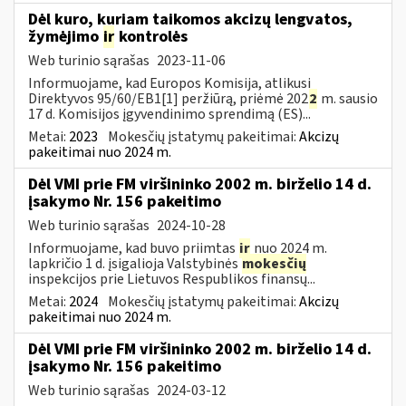
Dėl kuro, kuriam taikomos akcizų lengvatos,
žymėjimo
ir
kontrolės
Web turinio sąrašas
2023-11-06
Informuojame, kad Europos Komisija, atlikusi
Direktyvos 95/60/EB1[1] peržiūrą, priėmė 202
2
m. sausio
17 d. Komisijos įgyvendinimo sprendimą (ES)...
Metai:
2023
Mokesčių įstatymų pakeitimai:
Akcizų
pakeitimai nuo 2024 m.
Dėl VMI prie FM viršininko 2002 m. birželio 14 d.
įsakymo Nr. 156 pakeitimo
Web turinio sąrašas
2024-10-28
Informuojame, kad buvo priimtas
ir
nuo 2024 m.
lapkričio 1 d. įsigalioja Valstybinės
mokesčių
inspekcijos prie Lietuvos Respublikos finansų...
Metai:
2024
Mokesčių įstatymų pakeitimai:
Akcizų
pakeitimai nuo 2024 m.
Dėl VMI prie FM viršininko 2002 m. birželio 14 d.
įsakymo Nr. 156 pakeitimo
Web turinio sąrašas
2024-03-12