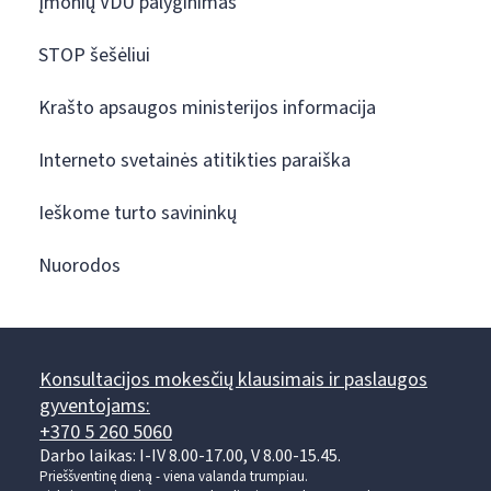
Įmonių VDU palyginimas
STOP šešėliui
Krašto apsaugos ministerijos informacija
Interneto svetainės atitikties paraiška
Ieškome turto savininkų
Nuorodos
Konsultacijos mokesčių klausimais ir paslaugos
gyventojams:
+370 5 260 5060
Darbo laikas: I-IV 8.00-17.00, V 8.00-15.45.
Prieššventinę dieną - viena valanda trumpiau.