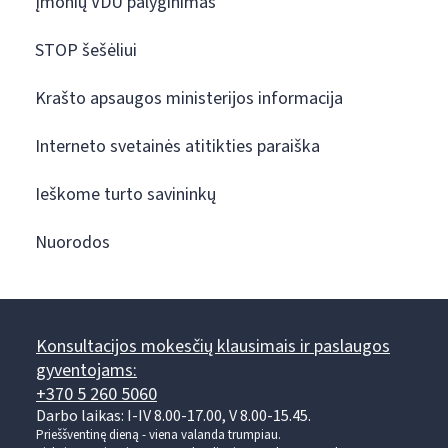
Įmonių VDU palyginimas
STOP šešėliui
Krašto apsaugos ministerijos informacija
Interneto svetainės atitikties paraiška
Ieškome turto savininkų
Nuorodos
Konsultacijos mokesčių klausimais ir paslaugos
gyventojams:
+370 5 260 5060
Darbo laikas: I-IV 8.00-17.00, V 8.00-15.45.
Prieššventinę dieną - viena valanda trumpiau.