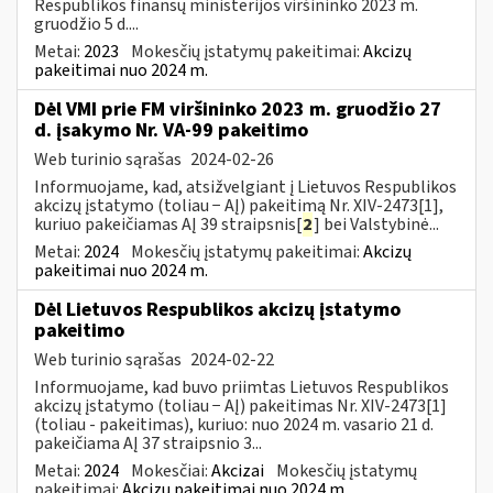
Respublikos finansų ministerijos viršininko 2023 m.
gruodžio 5 d....
Metai:
2023
Mokesčių įstatymų pakeitimai:
Akcizų
pakeitimai nuo 2024 m.
Dėl VMI prie FM viršininko 2023 m. gruodžio 27
d. įsakymo Nr. VA-99 pakeitimo
Web turinio sąrašas
2024-02-26
Informuojame, kad, atsižvelgiant į Lietuvos Respublikos
akcizų įstatymo (toliau − AĮ) pakeitimą Nr. XIV-2473[1],
kuriuo pakeičiamas AĮ 39 straipsnis[
2
] bei Valstybinė...
Metai:
2024
Mokesčių įstatymų pakeitimai:
Akcizų
pakeitimai nuo 2024 m.
Dėl Lietuvos Respublikos akcizų įstatymo
pakeitimo
Web turinio sąrašas
2024-02-22
Informuojame, kad buvo priimtas Lietuvos Respublikos
akcizų įstatymo (toliau − AĮ) pakeitimas Nr. XIV-2473[1]
(toliau - pakeitimas), kuriuo: nuo 2024 m. vasario 21 d.
pakeičiama AĮ 37 straipsnio 3...
Metai:
2024
Mokesčiai:
Akcizai
Mokesčių įstatymų
pakeitimai:
Akcizų pakeitimai nuo 2024 m.