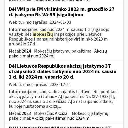
Dėl VMI prie FM viršininko 2023 m. gruodžio 27
d. įsakymo Nr. VA-99 įsigaliojimo
Web turinio sąrašas
2024-01-03
Informuojame, kad nuo 2024 m. sausio 1 d. įsigaliojo
Valstybinės
mokesčių
inspekcijos prie Lietuvos
Respublikos finansų ministerijos viršininko 2023 m.
gruodžio 27 d....
Metai:
2024
Mokesčių įstatymų pakeitimai:
Akcizų
pakeitimai nuo 2024 m.
Dėl Lietuvos Respublikos akcizų įstatymo 37
straipsnio 3 dalies taikymo nuo 2024 m. sausio
1 d. iki 2024 m. vasario 20 d.
Web turinio sąrašas
2023-12-11
Informuojame, kad, vadovaujantis Lietuvos Respublikos
akcizų įstatymo (toliau − AĮ) pakeitimu Nr. XIV-1933[1],
nuo 2024 m. sausio 1 d. keičiasi AĮ 37 straipsnio 3 dalis,
kurioje nustatoma akcizų...
Metai:
2023
Mokesčiai:
Akcizai
Mokesčių įstatymų
pakeitimai:
Akcizų pakeitimai nuo 2024 m.