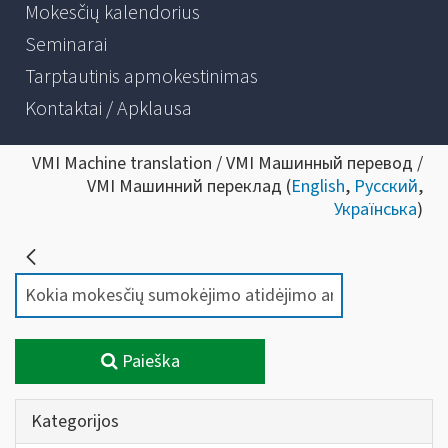
Mokesčių kalendorius
Seminarai
Tarptautinis apmokestinimas
Kontaktai / Apklausa
VMI Machine translation / VMI Машинный перевод /
VMI Машинний переклад (
English
,
Русский
,
Українська
)
Paieška
Kategorijos