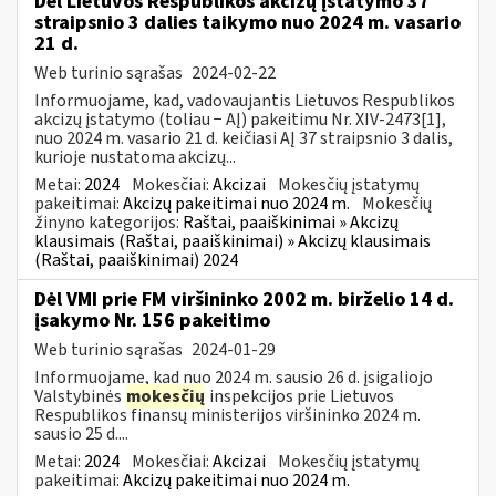
Dėl Lietuvos Respublikos akcizų įstatymo 37
straipsnio 3 dalies taikymo nuo 2024 m. vasario
21 d.
Web turinio sąrašas
2024-02-22
Informuojame, kad, vadovaujantis Lietuvos Respublikos
akcizų įstatymo (toliau − AĮ) pakeitimu Nr. XIV-2473[1],
nuo 2024 m. vasario 21 d. keičiasi AĮ 37 straipsnio 3 dalis,
kurioje nustatoma akcizų...
Metai:
2024
Mokesčiai:
Akcizai
Mokesčių įstatymų
pakeitimai:
Akcizų pakeitimai nuo 2024 m.
Mokesčių
žinyno kategorijos:
Raštai, paaiškinimai » Akcizų
klausimais (Raštai, paaiškinimai) » Akcizų klausimais
(Raštai, paaiškinimai) 2024
Dėl VMI prie FM viršininko 2002 m. birželio 14 d.
įsakymo Nr. 156 pakeitimo
Web turinio sąrašas
2024-01-29
Informuojame, kad nuo 2024 m. sausio 26 d. įsigaliojo
Valstybinės
mokesčių
inspekcijos prie Lietuvos
Respublikos finansų ministerijos viršininko 2024 m.
sausio 25 d....
Metai:
2024
Mokesčiai:
Akcizai
Mokesčių įstatymų
pakeitimai:
Akcizų pakeitimai nuo 2024 m.