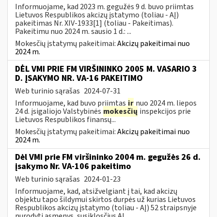
Informuojame, kad 2023 m. gegužės 9 d. buvo priimtas
Lietuvos Respublikos akcizų įstatymo (toliau - AĮ)
pakeitimas Nr. XIV-1933[1] (toliau - Pakeitimas).
Pakeitimu nuo 2024 m. sausio 1 d.: ...
Mokesčių įstatymų pakeitimai:
Akcizų pakeitimai nuo
2024 m.
DĖL VMI PRIE FM VIRŠININKO 2005 M. VASARIO 3
D. ĮSAKYMO NR. VA-16 PAKEITIMO
Web turinio sąrašas
2024-07-31
Informuojame, kad buvo priimtas
ir
nuo 2024 m. liepos
24 d. įsigaliojo Valstybinės
mokesčių
inspekcijos prie
Lietuvos Respublikos finansų...
Mokesčių įstatymų pakeitimai:
Akcizų pakeitimai nuo
2024 m.
Dėl VMI prie FM viršininko 2004 m. gegužės 26 d.
įsakymo Nr. VA-106 pakeitimo
Web turinio sąrašas
2024-01-23
Informuojame, kad, atsižvelgiant į tai, kad akcizų
objektu tapo šildymui skirtos durpės už kurias Lietuvos
Respublikos akcizų įstatymo (toliau - AĮ) 52 straipsnyje
nurodyti asmenys, susiklosčius AĮ...