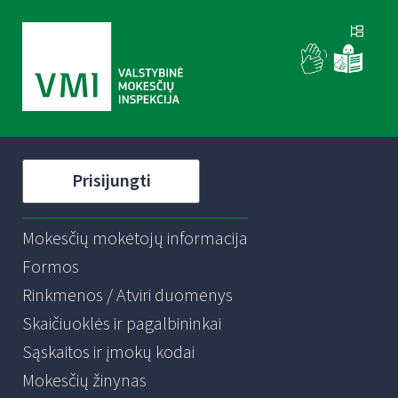
Prisijungti
Mokesčių mokėtojų informacija
Formos
Rinkmenos / Atviri duomenys
Skaičiuoklės ir pagalbininkai
Sąskaitos ir įmokų kodai
Mokesčių žinynas