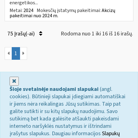
energetikos...
Metai:
2024
Mokesčių įstatymų pakeitimai:
Akcizų
pakeitimai nuo 2024 m.
75 Įrašų(-ai)
Rodoma nuo 1 iki 16 iš 16 irašų.
1
Uždaryti
Šioje svetainėje naudojami slapukai
(angl.
cookies). Būtinieji slapukai įdiegiami automatiškai
ir jiems nėra reikalingas Jūsų sutikimas. Taip pat
galite sutikti ir su kitų slapukų naudojimu. Savo
sutikimą bet kada galėsite atšaukti pakeisdami
interneto naršyklės nustatymus ir ištrindami
įrašytus slapukus. Daugiau informacijos
Slapukų