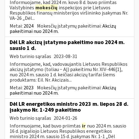
Informuojame, kad 2024 m. kovo 8 d. buvo priimtas
Valstybinės
mokesčių
inspekcijos prie Lietuvos
Respublikos finansų ministerijos viršininko įsakymas Nr.
VA-26 „Dėl...
Metai:
2024
Mokesčių įstatymų pakeitimai:
Akcizų
pakeitimai nuo 2024 m.
Dėl LR akcizų įstatymo pakeitimo nuo 2024 m.
sausio 1 d.
Web turinio sąrašas
2023-08-31
Informuojame, kad, vadovaujantis Lietuvos Respublikos
akcizų įstatymo (toliau − AĮ) pakeitimu Nr. XIV-446[1],
nuo 2024 m. sausio 1 d. keičiasi akcizų tarifai šiems
produktams: Eil. Nr. Akcizais...
Metai:
2023
Mokesčių įstatymų pakeitimai:
Akcizų
pakeitimai nuo 2024 m.
Dėl LR energetikos ministro 2023 m. liepos 28 d.
įsakymo Nr. 1-249 pakeitimo
Web turinio sąrašas
2024-01-26
Informuojame, kad buvo priimtas
ir
nuo 2024 m. sausio
16 d. įsigaliojo Lietuvos Respublikos energetikos
ministro 2024 m. sausio 15 d. įsakymas Nr. 1-1 „Dėl