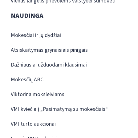
Vienas langelis prievolėms valstybei sumokėti
NAUDINGA
Mokesčiai ir jų dydžiai
Atsiskaitymas grynaisiais pinigais
Dažniausiai užduodami klausimai
Mokesčių ABC
Viktorina moksleiviams
VMI kviečia į „Pasimatymą su mokesčiais“
VMI turto aukcionai