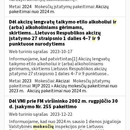
Metai:
2024
Mokesčių įstatymų pakeitimai:
Akcizų
pakeitimai nuo 2024 m.
Dėl akcizų lengvatų taikymo etilo alkoholiui
ir
(arba) alkoholiniams gėrimams,
skirtiems...Lietuvos Respublikos akcizų
įstatymo 27 straipsnio 1 dalies 4–7
ir
9
punktuose nurodytiems
Web turinio sąrašas
2023-10-17
Informuojame, kad patvirtintas[1] Akcizų lengvatų
taikymo etilo alkoholiui ir (arba) alkoholiniams
gėrimams, skirtiems Lietuvos Respublikos akcizų
įstatymo 27 straipsnio 1 dalies 4–7 ir 9 punktuose...
Metai:
2023
Mokesčiai:
Akcizai
Mokesčių įstatymų
pakeitimai:
MĮP 2021 » Akcizų mokesčių pakeitimai nuo
2023 m.
Akcizų pakeitimai nuo 2024 m.
Dėl VMI prie FM viršininko 2002 m. rugpjūčio 30
d. įsakymo Nr. 255 pakeitimo
Web turinio sąrašas
2023-12-22
Informuojame, kad nuo 2024 m. sausio 1 dienos įsigalioja
Valstybinės
mokesčių
inspekcijos prie Lietuvos