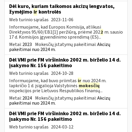
Dėl kuro, kuriam taikomos akcizų lengvatos,
žymėjimo
ir
kontrolės
Web turinio sąrašas
2023-11-06
Informuojame, kad Europos Komisija, atlikusi
Direktyvos 95/60/EB1[1] peržiūrą, priėmė 202
2
m. sausio
17 d. Komisijos įgyvendinimo sprendimą (ES)...
Metai:
2023
Mokesčių įstatymų pakeitimai:
Akcizų
pakeitimai nuo 2024 m.
Dėl VMI prie FM viršininko 2002 m. birželio 14 d.
įsakymo Nr. 156 pakeitimo
Web turinio sąrašas
2024-10-28
Informuojame, kad buvo priimtas
ir
nuo 2024 m.
lapkričio 1 d. įsigalioja Valstybinės
mokesčių
inspekcijos prie Lietuvos Respublikos finansų...
Metai:
2024
Mokesčių įstatymų pakeitimai:
Akcizų
pakeitimai nuo 2024 m.
Dėl VMI prie FM viršininko 2002 m. birželio 14 d.
įsakymo Nr. 156 pakeitimo
Web turinio sąrašas
2024-03-12