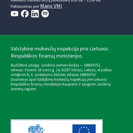
Kiekvieno mėnesio antrą penktadienį 8.00 val. - 12.00 val.
Mano VMI
Paklausimas per
Valstybinė mokesčių inspekcija prie Lietuvos
Respublikos finansų ministerijos
Biudžetinė įstaiga. Juridinio asmens kodas — 188659752,
adresas: Vasario 16-osios g. 14, 01107 Vilnius, Lietuva, el.paštas:
vmi@vmi.lt
, E. pristatymo dėžutės adresas 188659752
Duomenys apie Valstybinę mokesčių inspekciją prie Lietuvos
Respublikos finansų ministerijos kaupiami ir saugomi Juridinių
asmenų registre