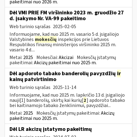
pakeitimai nuo 2026 m.
Dėl VMI PRIE FM viršininko 2023 m. gruodžio 27
d. įsakymo Nr. VA-99 pakeitimo
Web turinio sąrašas
2025-02-05
Informuojame, kad nuo 2025 m. vasario 5 d. įsigaliojo
Valstybinės
mokesčių
inspekcijos prie Lietuvos
Respublikos finansų ministerijos viršininko 2025 m.
vasario 4 d....
Metai:
2025
Mokesčiai:
Akcizai
Mokesčių įstatymų
pakeitimai:
Akcizų pakeitimai nuo 2025 m.
Dėl apdoroto tabako banderolių pavyzdžių
ir
kainų patvirtinimo
Web turinio sąrašas
2025-11-14
Informuojame, kad nuo 2025 m. lapkričio 13 d. įsigaliojo
nauji[1] banderolių, skirtų kai kurių[
2
] apdoroto tabako
bei kaitinamojo tabako ženklinimui, pavyzdžiai...
Metai:
2025
Mokesčių įstatymų pakeitimai:
Akcizų
pakeitimai nuo 2025 m.
Dėl LR akcizų įstatymo pakeitimų