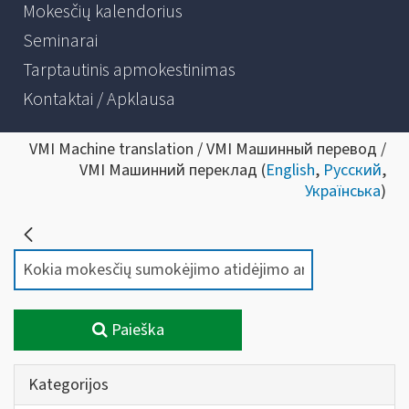
Mokesčių kalendorius
Seminarai
Tarptautinis apmokestinimas
Kontaktai / Apklausa
VMI Machine translation / VMI Машинный перевод /
VMI Машинний переклад (
English
,
Русский
,
Українська
)
Paieška
Kategorijos