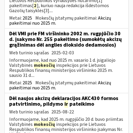
Lietuvos Respublikos Vyriausybės nutarimo[1]
pakeitimas[
2
], kuriuo nauja redakcija išdėstomos
Gazolių taisyklės[3]....
Metai:
2025
Mokesčių įstatymų pakeitimai:
Akcizų
pakeitimai nuo 2025 m.
Dėl VMI prie FM viršininko 2002 m. rugpjūčio 30
d. įsakymo Nr. 255 pakeitimo (sumokėtų akcizų
grąžinimas dėl anglies dioksido dedamosios)
Web turinio sąrašas
2025-02-03
Informuojame, kad nuo 2025 m. vasario 1 d. įsigaliojo
Valstybinės
mokesčių
inspekcijos prie Lietuvos
Respublikos finansų ministerijos viršininko 2025 m.
sausio 31 d....
Metai:
2025
Mokesčių įstatymų pakeitimai:
Akcizų
pakeitimai nuo 2025 m.
Dėl naujos akcizų deklaracijos AKC430 formos
patvirtinimo, pildymo
ir
pateikimo
Web turinio sąrašas
2025-08-22
Informuojame, kad 2025 m. rugpjūčio 20 d. buvo priimtas
Valstybinės
mokesčių
inspekcijos prie Lietuvos
Respublikos finansų ministerijos viršininko įsakymas Nr.