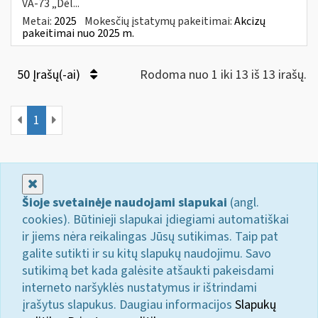
VA-73 „Dėl...
Metai:
2025
Mokesčių įstatymų pakeitimai:
Akcizų
pakeitimai nuo 2025 m.
50 Įrašų(-ai)
Rodoma nuo 1 iki 13 iš 13 irašų.
1
Uždaryti
Šioje svetainėje naudojami slapukai
(angl.
cookies). Būtinieji slapukai įdiegiami automatiškai
ir jiems nėra reikalingas Jūsų sutikimas. Taip pat
galite sutikti ir su kitų slapukų naudojimu. Savo
sutikimą bet kada galėsite atšaukti pakeisdami
interneto naršyklės nustatymus ir ištrindami
įrašytus slapukus. Daugiau informacijos
Slapukų