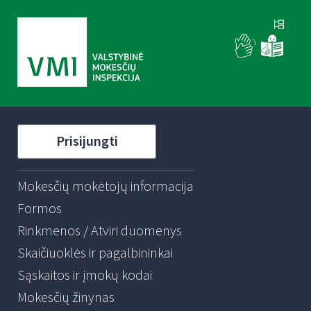
Prisijungti
Mokesčių mokėtojų informacija
Formos
Rinkmenos / Atviri duomenys
Skaičiuoklės ir pagalbininkai
Sąskaitos ir įmokų kodai
Mokesčių žinynas