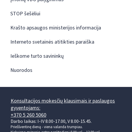
STOP šešėliui
Krašto apsaugos ministerijos informacija
Interneto svetainės atitikties paraiška
Ieškome turto savininkų
Nuorodos
Konsultacijos mokesčių klausimais ir paslaugos
gyventojams:
+370 5 260 5060
Darbo laikas: I-IV 8.00-17.00, V 8.00-15.45.
Prieššventinę dieną - viena valanda trumpiau.