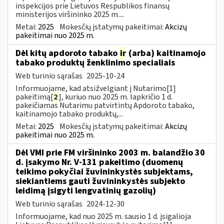
inspekcijos prie Lietuvos Respublikos finansų
ministerijos viršininko 2025 m....
Metai:
2025
Mokesčių įstatymų pakeitimai:
Akcizų
pakeitimai nuo 2025 m.
Dėl kitų apdoroto tabako
ir
(arba) kaitinamojo
tabako produktų ženklinimo specialiais
Web turinio sąrašas
2025-10-24
Informuojame, kad atsižvelgiant į Nutarimo[1]
pakeitimą[
2
], kuriuo nuo 2025 m. lapkričio 1 d.
pakeičiamas Nutarimu patvirtintų Apdoroto tabako,
kaitinamojo tabako produktų,...
Metai:
2025
Mokesčių įstatymų pakeitimai:
Akcizų
pakeitimai nuo 2025 m.
Dėl VMI prie FM viršininko 2003 m. balandžio 30
d. įsakymo Nr. V-131 pakeitimo (duomenų
teikimo pokyčiai žuvininkystės subjektams,
siekiantiems gauti žuvininkystės subjekto
leidimą įsigyti lengvatinių gazolių)
Web turinio sąrašas
2024-12-30
Informuojame, kad nuo 2025 m. sausio 1 d. įsigalioja