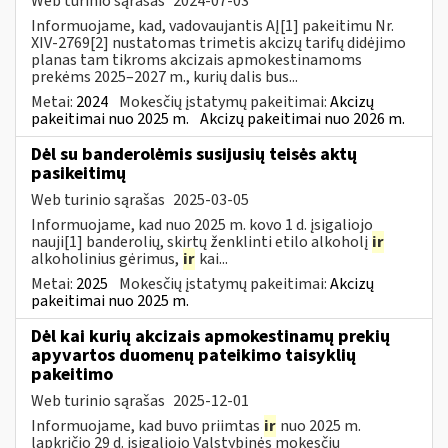
Web turinio sąrašas
2024-07-03
Informuojame, kad, vadovaujantis AĮ[1] pakeitimu Nr.
XIV-2769[2] nustatomas trimetis akcizų tarifų didėjimo
planas tam tikroms akcizais apmokestinamoms
prekėms 2025–2027 m., kurių dalis bus...
Metai:
2024
Mokesčių įstatymų pakeitimai:
Akcizų
pakeitimai nuo 2025 m.
Akcizų pakeitimai nuo 2026 m.
Dėl su banderolėmis susijusių teisės aktų
pasikeitimų
Web turinio sąrašas
2025-03-05
Informuojame, kad nuo 2025 m. kovo 1 d. įsigaliojo
nauji[1] banderolių, skirtų ženklinti etilo alkoholį
ir
alkoholinius gėrimus,
ir
kai...
Metai:
2025
Mokesčių įstatymų pakeitimai:
Akcizų
pakeitimai nuo 2025 m.
Dėl kai kurių akcizais apmokestinamų prekių
apyvartos duomenų pateikimo taisyklių
pakeitimo
Web turinio sąrašas
2025-12-01
Informuojame, kad buvo priimtas
ir
nuo 2025 m.
lapkričio 29 d. įsigaliojo Valstybinės mokesčių