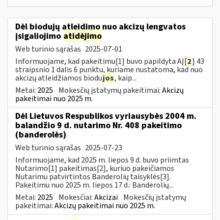
Dėl biodujų atleidimo nuo akcizų lengvatos
įsigaliojimo
atidėjimo
Web turinio sąrašas
2025-07-01
Informuojame, kad pakeitimu[1] buvo papildyta AĮ[
2
] 43
straipsnio 1 dalis 6 punktu, kuriame nustatoma, kad nuo
akcizų atleidžiamos biodu
jos
, kaip...
Metai:
2025
Mokesčių įstatymų pakeitimai:
Akcizų
pakeitimai nuo 2025 m.
Dėl Lietuvos Respublikos vyriausybės 2004 m.
balandžio 9 d. nutarimo Nr. 408 pakeitimo
(banderolės)
Web turinio sąrašas
2025-07-23
Informuojame, kad 2025 m. liepos 9 d. buvo priimtas
Nutarimo[1] pakeitimas[2], kuriuo pakeičiamos
Nutarimu patvirtintos Banderolių taisyklės[3].
Pakeitimu nuo 2025 m. liepos 17 d.: Banderolių...
Metai:
2025
Mokesčiai:
Akcizai
Mokesčių įstatymų
pakeitimai:
Akcizų pakeitimai nuo 2025 m.