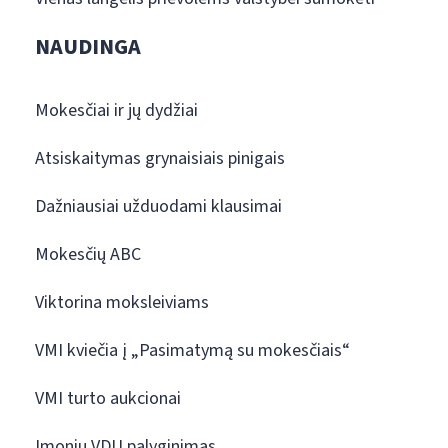
NAUDINGA
Mokesčiai ir jų dydžiai
Atsiskaitymas grynaisiais pinigais
Dažniausiai užduodami klausimai
Mokesčių ABC
Viktorina moksleiviams
VMI kviečia į „Pasimatymą su mokesčiais“
VMI turto aukcionai
Įmonių VDU palyginimas