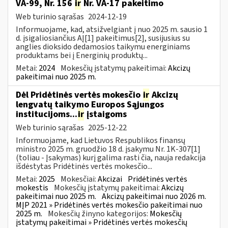
VA-99, Nr. 156
ir
Nr. VA-17 pakeitimo
Web turinio sąrašas
2024-12-19
Informuojame, kad, atsižvelgiant į nuo 2025 m. sausio 1
d. įsigaliosiančius AĮ[1] pakeitimus[2], susijusius su
anglies dioksido dedamosios taikymu energiniams
produktams bei į Energinių produktų...
Metai:
2024
Mokesčių įstatymų pakeitimai:
Akcizų
pakeitimai nuo 2025 m.
Dėl Pridėtinės vertės mokesčio
ir
Akcizų
lengvatų taikymo Europos Sąjungos
institucijoms...
ir
įstaigoms
Web turinio sąrašas
2025-12-22
Informuojame, kad Lietuvos Respublikos finansų
ministro 2025 m. gruodžio 18 d. įsakymu Nr. 1K-307[1]
(toliau - Įsakymas) kurį galima rasti čia, nauja redakcija
išdėstytas Pridėtinės vertės mokesčio...
Metai:
2025
Mokesčiai:
Akcizai
Pridėtinės vertės
mokestis
Mokesčių įstatymų pakeitimai:
Akcizų
pakeitimai nuo 2025 m.
Akcizų pakeitimai nuo 2026 m.
MĮP 2021 » Pridėtinės vertės mokesčio pakeitimai nuo
2025 m.
Mokesčių žinyno kategorijos:
Mokesčių
įstatymų pakeitimai » Pridėtinės vertės mokesčių