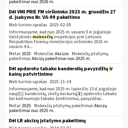
pakeitimai nuo 2026 m.
Dėl VMI PRIE FM viršininko 2023 m. gruodžio 27
d. įsakymo Nr. VA-99 pakeitimo
Web turinio sąrašas
2025-02-05
Informuojame, kad nuo 2025 m. vasario 5 d. įsigaliojo
Valstybinės
mokesčių
inspekcijos prie Lietuvos
Respublikos finansų ministerijos viršininko 2025 m.
vasario 4 d....
Metai:
2025
Mokesčiai:
Akcizai
Mokesčių įstatymų
pakeitimai:
Akcizų pakeitimai nuo 2025 m.
Dėl apdoroto tabako banderolių pavyzdžių
ir
kainų patvirtinimo
Web turinio sąrašas
2025-11-14
Informuojame, kad nuo 2025 m. lapkričio 13 d. įsigaliojo
nauji[1] banderolių, skirtų kai kurių[
2
] apdoroto tabako
bei kaitinamojo tabako ženklinimui, pavyzdžiai...
Metai:
2025
Mokesčių įstatymų pakeitimai:
Akcizų
pakeitimai nuo 2025 m.
Dėl LR akcizų įstatymo pakeitimų