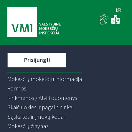
Prisijungti
Mokesčių mokėtojų informacija
Formos
Rinkmenos / Atviri duomenys
Skaičiuoklės ir pagalbininkai
Sąskaitos ir įmokų kodai
Mokesčių žinynas