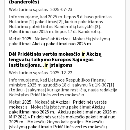
(banderolės)
Web turinio sąrašas
2025-07-23
Informuojame, kad 2025 m. liepos 9 d. buvo priimtas
Nutarimo[1] pakeitimas[2], kuriuo pakeičiamos
Nutarimu patvirtintos Banderolių taisyklės[3].
Pakeitimu nuo 2025 m. liepos 17 d.: Banderolių...
Metai:
2025
Mokesčiai:
Akcizai
Mokesčių įstatymų
pakeitimai:
Akcizų pakeitimai nuo 2025 m.
Dėl Pridėtinės vertės mokesčio
ir
Akcizų
lengvatų taikymo Europos Sąjungos
institucijoms...
ir
įstaigoms
Web turinio sąrašas
2025-12-22
Informuojame, kad Lietuvos Respublikos finansų
ministro 2025 m. gruodžio 18 d. įsakymu Nr. 1K-307[1]
(toliau - Įsakymas) kurį galima rasti čia, nauja redakcija
išdėstytas Pridėtinės vertės mokesčio...
Metai:
2025
Mokesčiai:
Akcizai
Pridėtinės vertės
mokestis
Mokesčių įstatymų pakeitimai:
Akcizų
pakeitimai nuo 2025 m.
Akcizų pakeitimai nuo 2026 m.
MĮP 2021 » Pridėtinės vertės mokesčio pakeitimai nuo
2025 m.
Mokesčių žinyno kategorijos:
Mokesčių
įstatymų pakeitimai » Pridėtinės vertės mokesčių