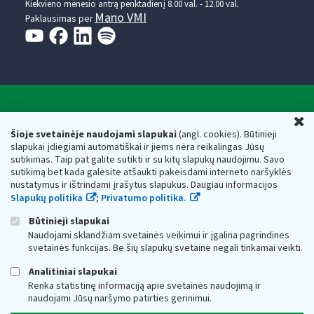
Kiekvieno mėnesio antrą penktadienį 8.00 val. - 12.00 val.
Mano VMI
Paklausimas per
Valstybinė mokesčių inspekcija prie Lietuvos
U
Respublikos finansų ministerijos
Šioje svetainėje naudojami slapukai
(angl. cookies). Būtinieji
slapukai įdiegiami automatiškai ir jiems nėra reikalingas Jūsų
Biudžetinė įstaiga. Juridinio asmens kodas — 188659752,
sutikimas. Taip pat galite sutikti ir su kitų slapukų naudojimu. Savo
adresas: Vasario 16-osios g. 14, 01107 Vilnius, Lietuva, el.paštas:
sutikimą bet kada galėsite atšaukti pakeisdami interneto naršyklės
vmi@vmi.lt
, E. pristatymo dėžutės adresas 188659752
nustatymus ir ištrindami įrašytus slapukus. Daugiau informacijos
Duomenys apie Valstybinę mokesčių inspekciją prie Lietuvos
Slapukų politika
;
Privatumo politika.
Respublikos finansų ministerijos kaupiami ir saugomi Juridinių
asmenų registre
Būtinieji slapukai
Naudojami sklandžiam svetainės veikimui ir įgalina pagrindines
svetainės funkcijas. Be šių slapukų svetainė negali tinkamai veikti.
Analitiniai slapukai
Renka statistinę informaciją apie svetainės naudojimą ir
naudojami Jūsų naršymo patirties gerinimui.