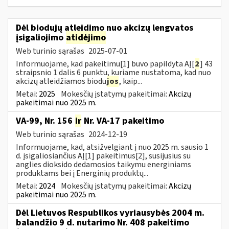
Dėl biodujų atleidimo nuo akcizų lengvatos
įsigaliojimo
atidėjimo
Web turinio sąrašas
2025-07-01
Informuojame, kad pakeitimu[1] buvo papildyta AĮ[
2
] 43
straipsnio 1 dalis 6 punktu, kuriame nustatoma, kad nuo
akcizų atleidžiamos biodu
jos
, kaip...
Metai:
2025
Mokesčių įstatymų pakeitimai:
Akcizų
pakeitimai nuo 2025 m.
VA-99, Nr. 156
ir
Nr. VA-17 pakeitimo
Web turinio sąrašas
2024-12-19
Informuojame, kad, atsižvelgiant į nuo 2025 m. sausio 1
d. įsigaliosiančius AĮ[1] pakeitimus[2], susijusius su
anglies dioksido dedamosios taikymu energiniams
produktams bei į Energinių produktų...
Metai:
2024
Mokesčių įstatymų pakeitimai:
Akcizų
pakeitimai nuo 2025 m.
Dėl Lietuvos Respublikos vyriausybės 2004 m.
balandžio 9 d. nutarimo Nr. 408 pakeitimo