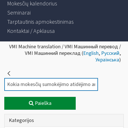
Mokesčių kalendorius
Seminarai
Tarptautinis apmokestinimas
Kontaktai / Apklausa
VMI Machine translation / VMI Машинный перевод /
VMI Машинний переклад (
English
,
Русский
,
Українська
)
Paieška
Kategorijos