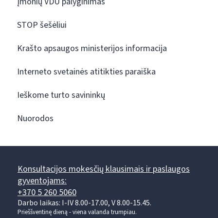
Įmonių VDU palyginimas
STOP šešėliui
Krašto apsaugos ministerijos informacija
Interneto svetainės atitikties paraiška
Ieškome turto savininkų
Nuorodos
Konsultacijos mokesčių klausimais ir paslaugos
gyventojams:
+370 5 260 5060
Darbo laikas: I-IV 8.00-17.00, V 8.00-15.45.
Prieššventinę dieną - viena valanda trumpiau.