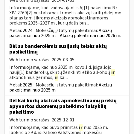
Web turinio sąrašas
2024-07-03
Informuojame, kad, vadovaujantis AĮ[1] pakeitimu Nr.
XIV-2769[2] nustatomas trimetis akcizų tarifų didėjimo
planas tam tikroms akcizais apmokestinamoms
prekėms 2025–2027 m., kurių dalis bus...
Metai:
2024
Mokesčių įstatymų pakeitimai:
Akcizų
pakeitimai nuo 2025 m.
Akcizų pakeitimai nuo 2026 m.
Dėl su banderolėmis susijusių teisės aktų
pasikeitimų
Web turinio sąrašas
2025-03-05
Informuojame, kad nuo 2025 m. kovo 1 d. įsigaliojo
nauji[1] banderolių, skirtų ženklinti etilo alkoholį
ir
alkoholinius gėrimus,
ir
kai...
Metai:
2025
Mokesčių įstatymų pakeitimai:
Akcizų
pakeitimai nuo 2025 m.
Dėl kai kurių akcizais apmokestinamų prekių
apyvartos duomenų pateikimo taisyklių
pakeitimo
Web turinio sąrašas
2025-12-01
Informuojame, kad buvo priimtas
ir
nuo 2025 m.
lapkričio 29 d. įsigaliojo Valstybinės mokesčių