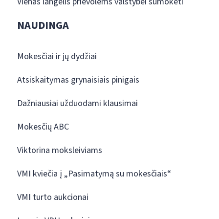
Vienas langelis prievolėms valstybei sumokėti
NAUDINGA
Mokesčiai ir jų dydžiai
Atsiskaitymas grynaisiais pinigais
Dažniausiai užduodami klausimai
Mokesčių ABC
Viktorina moksleiviams
VMI kviečia į „Pasimatymą su mokesčiais“
VMI turto aukcionai