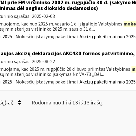
VMI prie FM viršininko 2002 m. rugpjūčio 30 d. įsakymo 
inimas dėl anglies dioksido dedamosios)
urinio sąrašas
2025-02-03
muojame, kad nuo 2025 m. vasario 1 d. įsigaliojo Valstybinės
moke
sų ministerijos viršininko 2025 m. sausio 31 d....
:
2025
Mokesčių įstatymų pakeitimai:
Akcizų pakeitimai nuo 2025
naujos akcizų deklaracijos AKC430 formos patvirtinimo
urinio sąrašas
2025-08-22
muojame, kad 2025 m. rugpjūčio 20 d. buvo priimtas Valstybinės
m
sų ministerijos viršininko įsakymas Nr. VA-73 „Dėl...
:
2025
Mokesčių įstatymų pakeitimai:
Akcizų pakeitimai nuo 2025
šų(-ai)
Rodoma nuo 1 iki 13 iš 13 irašų.