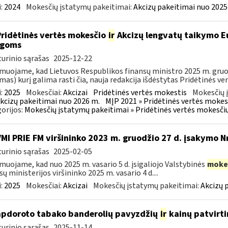
:
2024
Mokesčių įstatymų pakeitimai:
Akcizų pakeitimai nuo 2025
Pridėtinės vertės mokesčio
ir
Akcizų lengvatų taikymo Eu
igoms
urinio sąrašas
2025-12-22
muojame, kad Lietuvos Respublikos finansų ministro 2025 m. gruodž
mas) kurį galima rasti čia, nauja redakcija išdėstytas Pridėtinės ve
:
2025
Mokesčiai:
Akcizai
Pridėtinės vertės mokestis
Mokesčių 
kcizų pakeitimai nuo 2026 m.
MĮP 2021 » Pridėtinės vertės mokes
orijos:
Mokesčių įstatymų pakeitimai » Pridėtinės vertės mokesči
VMI PRIE FM viršininko 2023 m. gruodžio 27 d. įsakymo N
urinio sąrašas
2025-02-05
muojame, kad nuo 2025 m. vasario 5 d. įsigaliojo Valstybinės
moke
sų ministerijos viršininko 2025 m. vasario 4 d....
:
2025
Mokesčiai:
Akcizai
Mokesčių įstatymų pakeitimai:
Akcizų 
apdoroto tabako banderolių pavyzdžių
ir
kainų patvirt
urinio sąrašas
2025-11-14