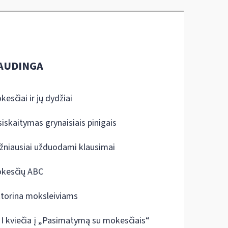
AUDINGA
kesčiai ir jų dydžiai
siskaitymas grynaisiais pinigais
žniausiai užduodami klausimai
kesčių ABC
ktorina moksleiviams
I kviečia į „Pasimatymą su mokesčiais“