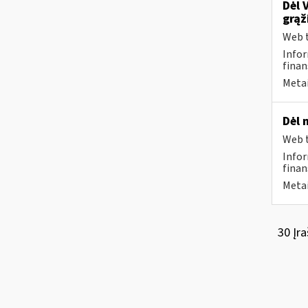
Dėl 
grąž
Web t
Infor
finan
Metai
Dėl 
Web t
Infor
finan
Metai
30 Įra