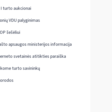
I turto aukcionai
onių VDU palyginimas
OP šešėliui
ašto apsaugos ministerijos informacija
terneto svetainės atitikties paraiška
škome turto savininkų
orodos