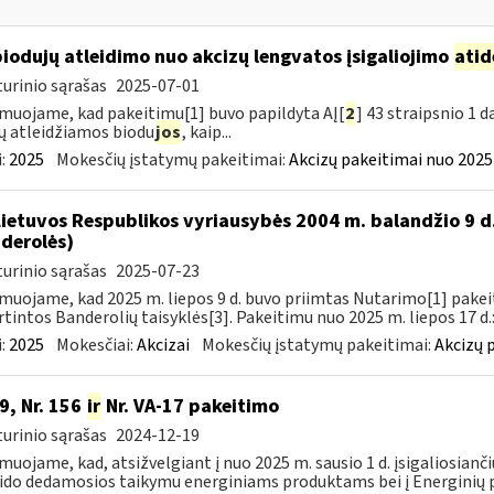
biodujų atleidimo nuo akcizų lengvatos įsigaliojimo
atid
urinio sąrašas
2025-07-01
muojame, kad pakeitimu[1] buvo papildyta AĮ[
2
] 43 straipsnio 1 
ų atleidžiamos biodu
jos
, kaip...
:
2025
Mokesčių įstatymų pakeitimai:
Akcizų pakeitimai nuo 2025
Lietuvos Respublikos vyriausybės 2004 m. balandžio 9 d
derolės)
urinio sąrašas
2025-07-23
muojame, kad 2025 m. liepos 9 d. buvo priimtas Nutarimo[1] pake
rtintos Banderolių taisyklės[3]. Pakeitimu nuo 2025 m. liepos 17 d.:
:
2025
Mokesčiai:
Akcizai
Mokesčių įstatymų pakeitimai:
Akcizų 
9, Nr. 156
ir
Nr. VA-17 pakeitimo
urinio sąrašas
2024-12-19
muojame, kad, atsižvelgiant į nuo 2025 m. sausio 1 d. įsigaliosianči
ido dedamosios taikymu energiniams produktams bei į Energinių p