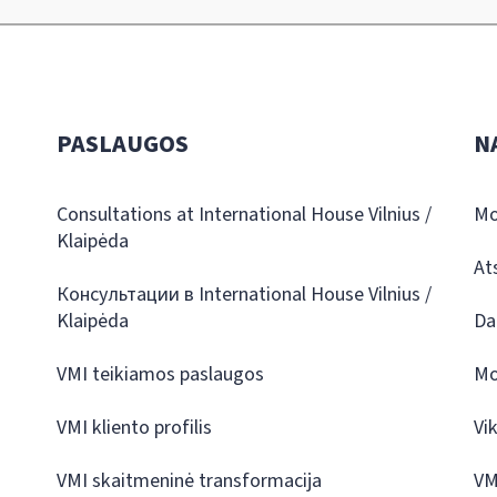
PASLAUGOS
N
Consultations at International House Vilnius /
Mo
Klaipėda
At
Консультации в International House Vilnius /
Klaipėda
Da
VMI teikiamos paslaugos
Mo
VMI kliento profilis
Vi
VMI skaitmeninė transformacija
VM