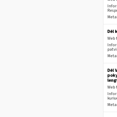
Infor
Respu
Metai
Dėl 
Web t
Infor
patvi
Metai
Dėl 
poky
leng
Web t
Infor
kuriu
Metai