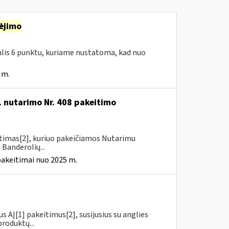
ėjimo
dalis 6 punktu, kuriame nustatoma, kad nuo
 m.
. nutarimo Nr. 408 pakeitimo
itimas[2], kuriuo pakeičiamos Nutarimu
 Banderolių...
pakeitimai nuo 2025 m.
us AĮ[1] pakeitimus[2], susijusius su anglies
roduktų...