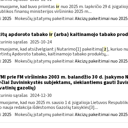
muojame, kad buvo priimtas
ir
nuo 2025 m. lapkričio 29 d. įsigali
blikos finansų ministerijos viršininko 2025 m....
:
2025
Mokesčių įstatymų pakeitimai:
Akcizų pakeitimai nuo 2025
kitų apdoroto tabako
ir
(arba) kaitinamojo tabako produ
urinio sąrašas
2025-10-24
muojame, kad atsižvelgiant į Nutarimo[1] pakeitimą[
2
], kuriuo n
rtintų Apdoroto tabako, kaitinamojo tabako produktų,...
:
2025
Mokesčių įstatymų pakeitimai:
Akcizų pakeitimai nuo 2025
VMI prie FM viršininko 2003 m. balandžio 30 d. įsakymo
čiai žuvininkystės subjektams, siekiantiems gauti žuvin
vatinių gazolių)
urinio sąrašas
2024-12-30
muojame, kad nuo 2025 m. sausio 1 d. įsigalioja Lietuvos Respubli
o nauja redakcija išdėstomos Gazolių taisyklės[3]....
:
2025
Mokesčių įstatymų pakeitimai:
Akcizų pakeitimai nuo 2025