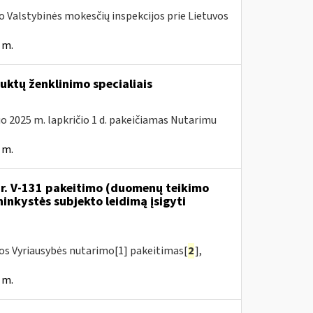
ojo Valstybinės mokesčių inspekcijos prie Lietuvos
 m.
ktų ženklinimo specialiais
uo 2025 m. lapkričio 1 d. pakeičiamas Nutarimu
 m.
 Nr. V-131 pakeitimo (duomenų teikimo
inkystės subjekto leidimą įsigyti
kos Vyriausybės nutarimo[1] pakeitimas[
2
],
 m.