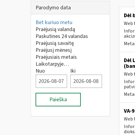
Parodymo data
Dėl 
Bet kuriuo metu
Web t
Praėjusią valandą
Infor
Paskutines 24 valandas
akciz
Praėjusią savaitę
Metai
Praėjusį mėnesį
Praėjusiais metais
Dėl 
Laikotarpyje…
(ban
Nuo
Iki
Web t
Infor
patvi
Metai
Paieška
VA-9
Web t
Infor
dioks