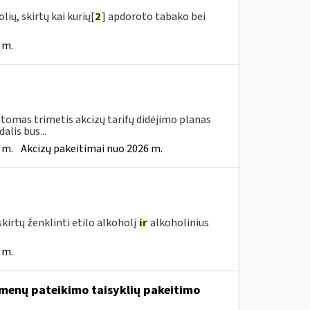
ių, skirtų kai kurių[
2
] apdoroto tabako bei
 m.
tomas trimetis akcizų tarifų didėjimo planas
lis bus...
 m.
Akcizų pakeitimai nuo 2026 m.
kirtų ženklinti etilo alkoholį
ir
alkoholinius
 m.
menų pateikimo taisyklių pakeitimo