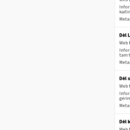
Infor
kaiti
Metai
Dėl 
Web t
Infor
tam t
Metai
Dėl 
Web t
Infor
gėri
Metai
Dėl 
Web t