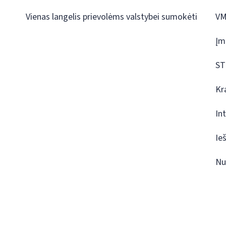
Vienas langelis prievolėms valstybei sumokėti
VM
Įm
ST
Kr
In
Ie
Nu