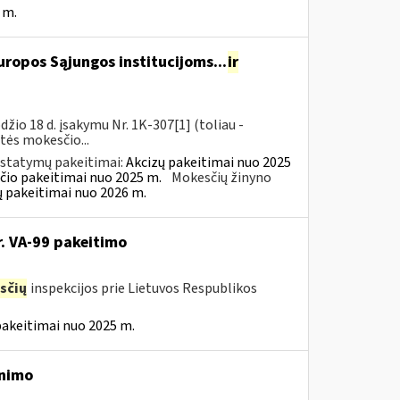
 m.
ropos Sąjungos institucijoms...
ir
io 18 d. įsakymu Nr. 1K-307[1] (toliau -
rtės mokesčio...
įstatymų pakeitimai:
Akcizų pakeitimai nuo 2025
čio pakeitimai nuo 2025 m.
Mokesčių žinyno
ų pakeitimai nuo 2026 m.
r. VA-99 pakeitimo
sčių
inspekcijos prie Lietuvos Respublikos
pakeitimai nuo 2025 m.
inimo