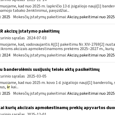
muojame, kad nuo 2025 m. lapkričio 13 d. įsigaliojo nauji[1] banderol
namojo tabako ženklinimui, pavyzdžiai...
:
2025
Mokesčių įstatymų pakeitimai:
Akcizų pakeitimai nuo 2025
LR akcizų įstatymo pakeitimų
urinio sąrašas
2024-07-03
muojame, kad, vadovaujantis AĮ[1] pakeitimu Nr. XIV-2769[2] nusta
ikroms akcizais apmokestinamoms prekėms 2025–2027 m., kurių da
:
2024
Mokesčių įstatymų pakeitimai:
Akcizų pakeitimai nuo 2025
su banderolėmis susijusių teisės aktų pasikeitimų
urinio sąrašas
2025-03-05
muojame, kad nuo 2025 m. kovo 1 d. įsigaliojo nauji[1] banderolių, s
mus,
ir
kai...
:
2025
Mokesčių įstatymų pakeitimai:
Akcizų pakeitimai nuo 2025
kai kurių akcizais apmokestinamų prekių apyvartos duo
urinio sąrašas
2025-12-01