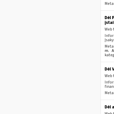
Metai
Dėl 
įsta
Web t
Infor
Įsaky
Metai
m.
A
kateg
Dėl 
Web t
Infor
finan
Metai
Dėl 
Web t