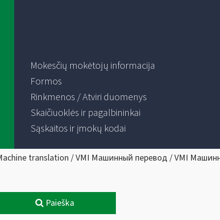
Mokesčių mokėtojų informacija
Formos
Rinkmenos / Atviri duomenys
Skaičiuoklės ir pagalbininkai
Sąskaitos ir įmokų kodai
Machine translation / VMI Машинный перевод / VMI Машин
Paieška