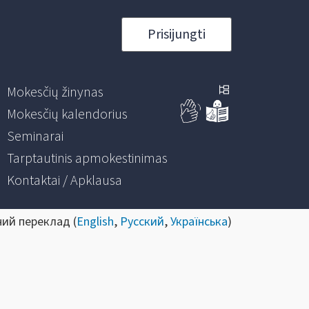
Prisijungti
Mokesčių žinynas
Mokesčių kalendorius
Seminarai
Tarptautinis apmokestinimas
Kontaktai / Apklausa
ний переклад (
English
,
Русский
,
Українська
)