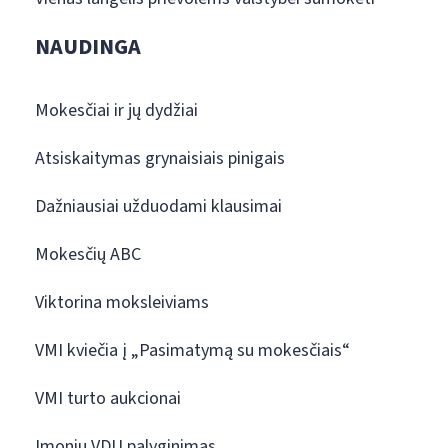
NAUDINGA
Mokesčiai ir jų dydžiai
Atsiskaitymas grynaisiais pinigais
Dažniausiai užduodami klausimai
Mokesčių ABC
Viktorina moksleiviams
VMI kviečia į „Pasimatymą su mokesčiais“
VMI turto aukcionai
Įmonių VDU palyginimas