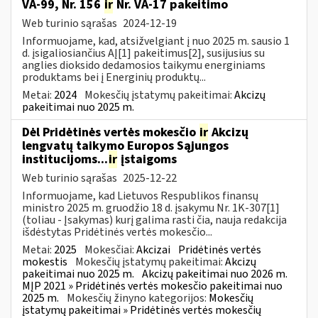
VA-99, Nr. 156
ir
Nr. VA-17 pakeitimo
Web turinio sąrašas
2024-12-19
Informuojame, kad, atsižvelgiant į nuo 2025 m. sausio 1
d. įsigaliosiančius AĮ[1] pakeitimus[2], susijusius su
anglies dioksido dedamosios taikymu energiniams
produktams bei į Energinių produktų...
Metai:
2024
Mokesčių įstatymų pakeitimai:
Akcizų
pakeitimai nuo 2025 m.
Dėl Pridėtinės vertės mokesčio
ir
Akcizų
lengvatų taikymo Europos Sąjungos
institucijoms...
ir
įstaigoms
Web turinio sąrašas
2025-12-22
Informuojame, kad Lietuvos Respublikos finansų
ministro 2025 m. gruodžio 18 d. įsakymu Nr. 1K-307[1]
(toliau - Įsakymas) kurį galima rasti čia, nauja redakcija
išdėstytas Pridėtinės vertės mokesčio...
Metai:
2025
Mokesčiai:
Akcizai
Pridėtinės vertės
mokestis
Mokesčių įstatymų pakeitimai:
Akcizų
pakeitimai nuo 2025 m.
Akcizų pakeitimai nuo 2026 m.
MĮP 2021 » Pridėtinės vertės mokesčio pakeitimai nuo
2025 m.
Mokesčių žinyno kategorijos:
Mokesčių
įstatymų pakeitimai » Pridėtinės vertės mokesčių