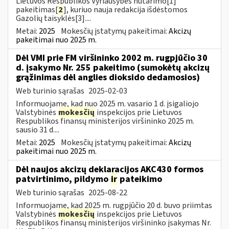
Lietuvos Respublikos Vyriausybės nutarimo[1]
pakeitimas[
2
], kuriuo nauja redakcija išdėstomos
Gazolių taisyklės[3]....
Metai:
2025
Mokesčių įstatymų pakeitimai:
Akcizų
pakeitimai nuo 2025 m.
Dėl VMI prie FM viršininko 2002 m. rugpjūčio 30
d. įsakymo Nr. 255 pakeitimo (sumokėtų akcizų
grąžinimas dėl anglies dioksido dedamosios)
Web turinio sąrašas
2025-02-03
Informuojame, kad nuo 2025 m. vasario 1 d. įsigaliojo
Valstybinės
mokesčių
inspekcijos prie Lietuvos
Respublikos finansų ministerijos viršininko 2025 m.
sausio 31 d....
Metai:
2025
Mokesčių įstatymų pakeitimai:
Akcizų
pakeitimai nuo 2025 m.
Dėl naujos akcizų deklaracijos AKC430 formos
patvirtinimo, pildymo
ir
pateikimo
Web turinio sąrašas
2025-08-22
Informuojame, kad 2025 m. rugpjūčio 20 d. buvo priimtas
Valstybinės
mokesčių
inspekcijos prie Lietuvos
Respublikos finansų ministerijos viršininko įsakymas Nr.