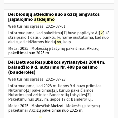
Dėl biodujų atleidimo nuo akcizų lengvatos
įsigaliojimo
atidėjimo
Web turinio sąrašas
2025-07-01
Informuojame, kad pakeitimu[1] buvo papildyta AĮ[
2
] 43
straipsnio 1 dalis 6 punktu, kuriame nustatoma, kad nuo
akcizų atleidžiamos biodu
jos
, kaip...
Metai:
2025
Mokesčių įstatymų pakeitimai:
Akcizų
pakeitimai nuo 2025 m.
Dėl Lietuvos Respublikos vyriausybės 2004 m.
balandžio 9 d. nutarimo Nr. 408 pakeitimo
(banderolės)
Web turinio sąrašas
2025-07-23
Informuojame, kad 2025 m. liepos 9 d. buvo priimtas
Nutarimo[1] pakeitimas[2], kuriuo pakeičiamos
Nutarimu patvirtintos Banderolių taisyklės[3].
Pakeitimu nuo 2025 m. liepos 17 d.: Banderolių...
Metai:
2025
Mokesčiai:
Akcizai
Mokesčių įstatymų
pakeitimai:
Akcizų pakeitimai nuo 2025 m.