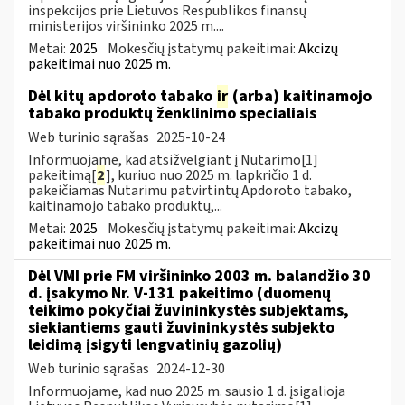
inspekcijos prie Lietuvos Respublikos finansų
ministerijos viršininko 2025 m....
Metai:
2025
Mokesčių įstatymų pakeitimai:
Akcizų
pakeitimai nuo 2025 m.
Dėl kitų apdoroto tabako
ir
(arba) kaitinamojo
tabako produktų ženklinimo specialiais
Web turinio sąrašas
2025-10-24
Informuojame, kad atsižvelgiant į Nutarimo[1]
pakeitimą[
2
], kuriuo nuo 2025 m. lapkričio 1 d.
pakeičiamas Nutarimu patvirtintų Apdoroto tabako,
kaitinamojo tabako produktų,...
Metai:
2025
Mokesčių įstatymų pakeitimai:
Akcizų
pakeitimai nuo 2025 m.
Dėl VMI prie FM viršininko 2003 m. balandžio 30
d. įsakymo Nr. V-131 pakeitimo (duomenų
teikimo pokyčiai žuvininkystės subjektams,
siekiantiems gauti žuvininkystės subjekto
leidimą įsigyti lengvatinių gazolių)
Web turinio sąrašas
2024-12-30
Informuojame, kad nuo 2025 m. sausio 1 d. įsigalioja