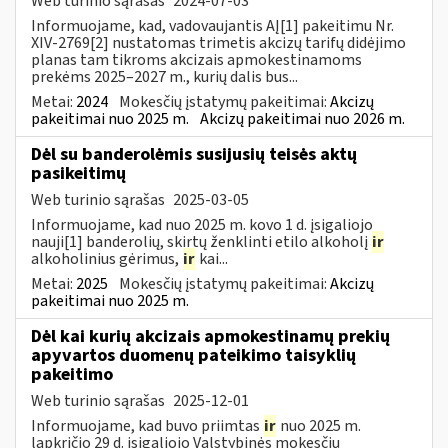
Web turinio sąrašas
2024-07-03
Informuojame, kad, vadovaujantis AĮ[1] pakeitimu Nr.
XIV-2769[2] nustatomas trimetis akcizų tarifų didėjimo
planas tam tikroms akcizais apmokestinamoms
prekėms 2025–2027 m., kurių dalis bus...
Metai:
2024
Mokesčių įstatymų pakeitimai:
Akcizų
pakeitimai nuo 2025 m.
Akcizų pakeitimai nuo 2026 m.
Dėl su banderolėmis susijusių teisės aktų
pasikeitimų
Web turinio sąrašas
2025-03-05
Informuojame, kad nuo 2025 m. kovo 1 d. įsigaliojo
nauji[1] banderolių, skirtų ženklinti etilo alkoholį
ir
alkoholinius gėrimus,
ir
kai...
Metai:
2025
Mokesčių įstatymų pakeitimai:
Akcizų
pakeitimai nuo 2025 m.
Dėl kai kurių akcizais apmokestinamų prekių
apyvartos duomenų pateikimo taisyklių
pakeitimo
Web turinio sąrašas
2025-12-01
Informuojame, kad buvo priimtas
ir
nuo 2025 m.
lapkričio 29 d. įsigaliojo Valstybinės mokesčių