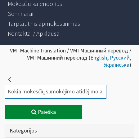
Mokesčių kalendorius
Seminarai
Tarptautinis apmokestinimas
Kontaktai / Apklausa
VMI Machine translation / VMI Машинный перевод /
VMI Машинний переклад (
English
,
Русский
,
Українська
)
Paieška
Kategorijos