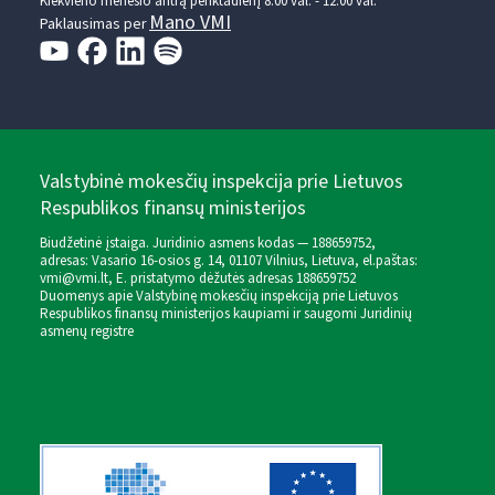
Kiekvieno mėnesio antrą penktadienį 8.00 val. - 12.00 val.
Mano VMI
Paklausimas per
Valstybinė mokesčių inspekcija prie Lietuvos
Respublikos finansų ministerijos
Biudžetinė įstaiga. Juridinio asmens kodas — 188659752,
adresas: Vasario 16-osios g. 14, 01107 Vilnius, Lietuva, el.paštas:
vmi@vmi.lt
, E. pristatymo dėžutės adresas 188659752
Duomenys apie Valstybinę mokesčių inspekciją prie Lietuvos
Respublikos finansų ministerijos kaupiami ir saugomi Juridinių
asmenų registre