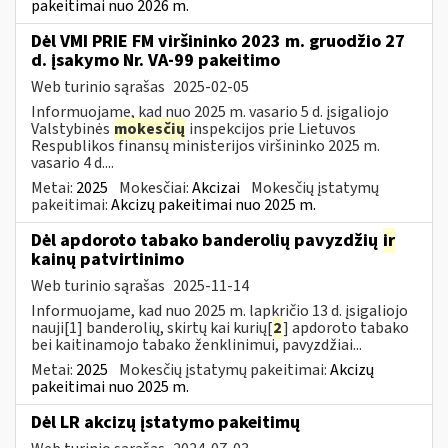
pakeitimai nuo 2026 m.
Dėl VMI PRIE FM viršininko 2023 m. gruodžio 27
d. įsakymo Nr. VA-99 pakeitimo
Web turinio sąrašas
2025-02-05
Informuojame, kad nuo 2025 m. vasario 5 d. įsigaliojo
Valstybinės
mokesčių
inspekcijos prie Lietuvos
Respublikos finansų ministerijos viršininko 2025 m.
vasario 4 d....
Metai:
2025
Mokesčiai:
Akcizai
Mokesčių įstatymų
pakeitimai:
Akcizų pakeitimai nuo 2025 m.
Dėl apdoroto tabako banderolių pavyzdžių
ir
kainų patvirtinimo
Web turinio sąrašas
2025-11-14
Informuojame, kad nuo 2025 m. lapkričio 13 d. įsigaliojo
nauji[1] banderolių, skirtų kai kurių[
2
] apdoroto tabako
bei kaitinamojo tabako ženklinimui, pavyzdžiai...
Metai:
2025
Mokesčių įstatymų pakeitimai:
Akcizų
pakeitimai nuo 2025 m.
Dėl LR akcizų įstatymo pakeitimų