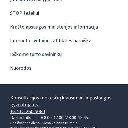
STOP šešėliui
Krašto apsaugos ministerijos informacija
Interneto svetainės atitikties paraiška
Ieškome turto savininkų
Nuorodos
Konsultacijos mokesčių klausimais ir paslaugos
gyventojams:
+370 5 260 5060
Darbo laikas: I-IV 8.00-17.00, V 8.00-15.45.
Prieššventinę dieną - viena valanda trumpiau.