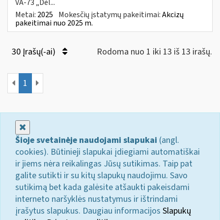
VA-73 „Dėl...
Metai:
2025
Mokesčių įstatymų pakeitimai:
Akcizų
pakeitimai nuo 2025 m.
30 Įrašų(-ai)
Rodoma nuo 1 iki 13 iš 13 irašų.
1
Uždaryti
Šioje svetainėje naudojami slapukai
(angl.
cookies). Būtinieji slapukai įdiegiami automatiškai
ir jiems nėra reikalingas Jūsų sutikimas. Taip pat
galite sutikti ir su kitų slapukų naudojimu. Savo
sutikimą bet kada galėsite atšaukti pakeisdami
interneto naršyklės nustatymus ir ištrindami
įrašytus slapukus. Daugiau informacijos
Slapukų