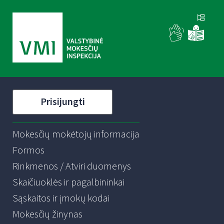
Prisijungti
Mokesčių mokėtojų informacija
Formos
Rinkmenos / Atviri duomenys
Skaičiuoklės ir pagalbininkai
Sąskaitos ir įmokų kodai
Mokesčių žinynas